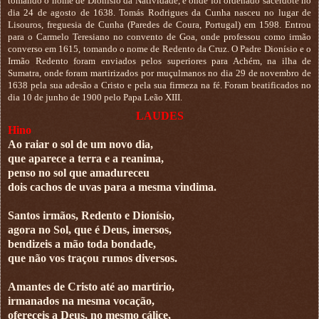
tomando o nome de Dionísio da Natividade, e onde foi ordenado sacerdote no
dia 24 de agosto de 1638. Tomás Rodrigues da Cunha nasceu no lugar de
Lisouros, freguesia de Cunha (Paredes de Coura, Portugal) em 1598. Entrou
para o Carmelo Teresiano no convento de Goa, onde professou como irmão
converso em 1615, tomando o nome de Redento da Cruz. O Padre Dionísio e o
Irmão Redento foram enviados pelos superiores para Achém, na ilha de
Sumatra, onde foram martirizados por muçulmanos no dia 29 de novembro de
1638 pela sua adesão a Cristo e pela sua firmeza na fé. Foram beatificados no
dia 10 de junho de 1900 pelo Papa Leão XIII.
LAUDES
Hino
Ao raiar o sol de um novo dia,
que aparece a terra e a reanima,
penso no sol que amadureceu
dois cachos de uvas para a mesma vindima.
Santos irmãos, Redento e Dionísio,
agora no Sol, que é Deus, imersos,
bendizeis a mão toda bondade,
que não vos traçou rumos diversos.
Amantes de Cristo até ao martírio,
irmanados na mesma vocação,
ofereceis a Deus, no mesmo cálice,