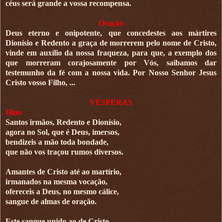
céus será grande a vossa recompensa.
Oração
Deus eterno e onipotente, que concedestes aos mártires
Dionísio e Redento a graça de morrerem pelo nome de Cristo,
vinde em auxílio da nossa fraqueza, para que, a exemplo dos
que morreram corajosamente por Vós, saibamos dar
testemunho da fé com a nossa vida. Por Nosso Senhor Jesus
Cristo vosso Filho, ...
VÉSPERAS
Hino
Santos irmãos, Redento e Dionísio,
agora no Sol, que é Deus, imersos,
bendizeis a mão toda bondade,
que não vos traçou rumos diversos.
Amantes de Cristo até ao martírio,
irmanados na mesma vocação,
ofereceis a Deus, no mesmo cálice,
sangue de almas de oração.
Este sangue unido ao de Cristo,