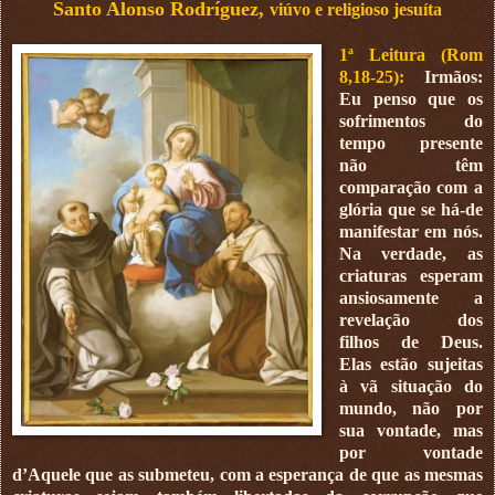
Santo Alonso Rodríguez,
viúvo e religioso jesuíta
1ª Leitura (Rom
8,18-25):
Irmãos:
Eu penso que os
sofrimentos do
tempo presente
não têm
comparação com a
glória que se há-de
manifestar em nós.
Na verdade, as
criaturas esperam
ansiosamente a
revelação dos
filhos de Deus.
Elas estão sujeitas
à vã situação do
mundo, não por
sua vontade, mas
por vontade
d’Aquele que as submeteu, com a esperança de que as mesmas