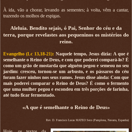
À ida, vão a chorar, levando as sementes; à volta, vêm a cantar,
trazendo os molhos de espigas.
Aleluia. Bendito sejais, ó Pai, Senhor do céu e da
terra, porque revelastes aos pequeninos os mistérios do
reino.
Evangelho (Lc 13,18-21):
Naquele tempo, Jesus dizia: A que é
semelhante o Reino de Deus, e com que poderei compará-lo? É
como um grão de mostarda que alguém pegou e semeou no seu
jardim: cresceu, tornou-se um arbusto, e os pássaros do céu
foram fazer ninhos nos seus ramos. Jesus disse ainda: Com que
mais poderei comparar o Reino de Deus? É como o fermento
que uma mulher pegou e escondeu em três porções de farinha,
até tudo ficar fermentado.
«A que é semelhante o Reino de Deus»
Rev. D. Francisco Lucas MATEO Seco (Pamplona, Navarra, Espanha)
Hoje, os textos da