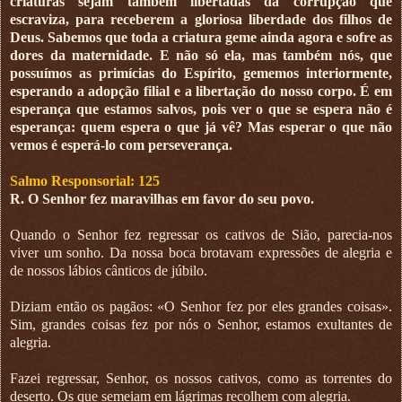
criaturas sejam também libertadas da corrupção que
escraviza, para receberem a gloriosa liberdade dos filhos de
Deus. Sabemos que toda a criatura geme ainda agora e sofre as
dores da maternidade. E não só ela, mas também nós, que
possuímos as primícias do Espírito, gememos interiormente,
esperando a adopção filial e a libertação do nosso corpo. É em
esperança que estamos salvos, pois ver o que se espera não é
esperança: quem espera o que já vê? Mas esperar o que não
vemos é esperá-lo com perseverança.
Salmo Responsorial: 125
R. O Senhor fez maravilhas em favor do seu povo.
Quando o Senhor fez regressar os cativos de Sião, parecia-nos
viver um sonho. Da nossa boca brotavam expressões de alegria e
de nossos lábios cânticos de júbilo.
Diziam então os pagãos: «O Senhor fez por eles grandes coisas».
Sim, grandes coisas fez por nós o Senhor, estamos exultantes de
alegria.
Fazei regressar, Senhor, os nossos cativos, como as torrentes do
deserto. Os que semeiam em lágrimas recolhem com alegria.