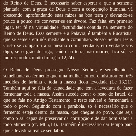
do Reino de Deus. É necessário saber esperar a que a semente
plantada, com a graça de Deus e com a cooperação humana, vá
crescendo, aprofundando suas raízes na boa terra y elevando-se
pouco a pouco até converter-se em árvore. Faz falta, em primeiro
lugar, ter fé na virtualidade -fecundidade-contida na semente do
Reino de Deus. Essa semente é a Palavra; é também a Eucaristia,
que se semeia em nós mediante a comunhão. Nosso Senhor Jesus
Cristo se comparou a si mesmo com : verdade, em verdade vos
digo; se o grão de trigo, caído na terra, não morrer, fica só; se
morrer produz muito fruto;(Jo 12,24).
O Reino de Deus prossegue Nosso Senhor, é semelhante, é
semelhante ao fermento que uma mulher tomou e misturou em três
medidas de farinha e toda a massa ficou levedada (Lc 13,21).
Também aqui se fala da capacidade que tem a levedura de fazer
fermentar toda a massa. Assim sucede com : o resto de Israel, de
que se fala no Antigo Testamento: o resto salvará e fermentará a
todo o povo. Seguindo com a parábola, só é necessário que o
fermento esteja dentro da massa, que chegue ao povo, que seja
como o sal capaz de preservar da corrupção e de dar bom sabor a
todo alimento (cf. Mt 5,13). Também é necessário dar tempo para
que a levedura realize seu labor.