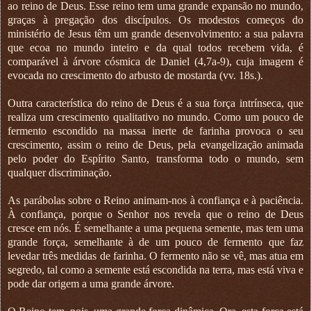
ao reino de Deus. Esse reino tem uma grande expansão no mundo,
graças à pregação dos discípulos. Os modestos começos do
ministério de Jesus têm um grande desenvolvimento: a sua palavra
que ecoa no mundo inteiro e da qual todos recebem vida, é
comparável à árvore cósmica de Daniel (4,7a-9), cuja imagem é
evocada no crescimento do arbusto de mostarda (vv. 18s.).
Outra característica do reino de Deus é a sua força intrínseca, que
realiza um crescimento qualitativo no mundo. Como um pouco de
fermento escondido na massa inerte de farinha provoca o seu
crescimento, assim o reino de Deus, pela evangelização animada
pelo poder do Espírito Santo, transforma todo o mundo, sem
qualquer discriminação.
As parábolas sobre o Reino animam-nos à confiança e à paciência.
À confiança, porque o Senhor nos revela que o reino de Deus
cresce em nós. É semelhante a uma pequena semente, mas tem uma
grande força, semelhante à de um pouco de fermento que faz
levedar três medidas de farinha. O fermento não se vê, mas atua em
segredo, tal como a semente está escondida na terra, mas está viva e
pode dar origem a uma grande árvore.