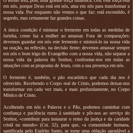
O Reino tem, pois, uma grande força dinâmica. Ora, esta força está
em nós, porque Deus está em nós, atua em nós para transformar a
nossa vida. Por enquanto não vemos o que faz: está escondido, é
segredo, mas certamente faz grandes coisas.
A única condição é misturar o fermento em todas as medidas de
farinha, como faz a mulher ao amassar. Fora de comparações:
devemos guardar em nós este fermento e misturá-lo na nossa vida
na oração, na reflexão, na decisão firme; devemos amassar sempre
em nós o bom trigo do Evangelho com a nossa vida, não separar a
nossa vida da palavra do Senhor, confrontar-nos em todas as
situações com as propostas de Jesus, com a sua presença em nós.
O fermento é, também, o pão eucarístico que cada dia nos é
oferecido. Recebendo o Corpo real de Cristo, podemos deixar-nos
transformar em cada vez mais, e mais profundamente, no Corpo
Místico de Cristo.
Acolhendo em nós o Palavra e o Pão, podemos caminhar com
confiança e paciência rumo à santidade e pôr-nos ao serviço do
Senhor, «contribuir para instaurar o reino da justiça e da caridade
cristã no mundo» (Cst. 32), para que, «a comunidade humana,
santificada pelo Espírito Santo, se torne uma oblação agradável a