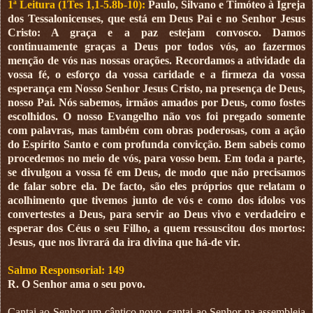
1ª Leitura (1Tes 1,1-5.8b-10):
Paulo, Silvano e Timóteo à Igreja
dos Tessalonicenses, que está em Deus Pai e no Senhor Jesus
Cristo: A graça e a paz estejam convosco. Damos
continuamente graças a Deus por todos vós, ao fazermos
menção de vós nas nossas orações. Recordamos a atividade da
vossa fé, o esforço da vossa caridade e a firmeza da vossa
esperança em Nosso Senhor Jesus Cristo, na presença de Deus,
nosso Pai. Nós sabemos, irmãos amados por Deus, como fostes
escolhidos. O nosso Evangelho não vos foi pregado somente
com palavras, mas também com obras poderosas, com a ação
do Espírito Santo e com profunda convicção. Bem sabeis como
procedemos no meio de vós, para vosso bem. Em toda a parte,
se divulgou a vossa fé em Deus, de modo que não precisamos
de falar sobre ela. De facto, são eles próprios que relatam o
acolhimento que tivemos junto de vós e como dos ídolos vos
convertestes a Deus, para servir ao Deus vivo e verdadeiro e
esperar dos Céus o seu Filho, a quem ressuscitou dos mortos:
Jesus, que nos livrará da ira divina que há-de vir.
Salmo Responsorial: 149
R. O Senhor ama o seu povo.
Cantai ao Senhor um cântico novo, cantai ao Senhor na assembleia