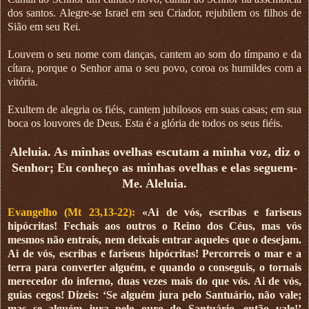
dos santos. Alegre-se Israel em seu Criador, rejubilem os filhos de
Sião em seu Rei.
Louvem o seu nome com danças, cantem ao som do tímpano e da
cítara, porque o Senhor ama o seu povo, coroa os humildes com a
vitória.
Exultem de alegria os fiéis, cantem jubilosos em suas casas; em sua
boca os louvores de Deus. Esta é a glória de todos os seus fiéis.
Aleluia. As minhas ovelhas escutam a minha voz, diz o
Senhor; Eu conheço as minhas ovelhas e elas seguem-
Me. Aleluia.
Evangelho (Mt 23,13-22):
«Ai de vós, escribas e fariseus
hipócritas! Fechais aos outros o Reino dos Céus, mas vós
mesmos não entrais, nem deixais entrar aqueles que o desejam.
Ai de vós, escribas e fariseus hipócritas! Percorreis o mar e a
terra para converter alguém, e quando o conseguis, o tornais
merecedor do inferno, duas vezes mais do que vós. Ai de vós,
guias cegos! Dizeis: ‘Se alguém jura pelo Santuário, não vale;
mas se alguém jura pelo ouro do Santuário, então vale!’