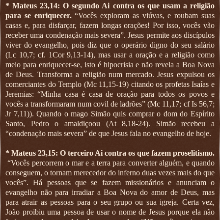
*
Mateus 23,14: O segundo Ai contra os que usam a religião
para se enriquecer.
“Vocês exploram as viúvas, e roubam suas
casas e, para disfarçar, fazem longas orações! Por isso, vocês vão
receber uma condenação mais severa”. Jesus permite aos discípulos
viver do evangelho, pois diz que o operário digno do seu salário
(Lc 10,7; cf. 1Cor 9,13-14), mas usar a oração e a religião como
meio para enriquecer-se, isto é hipocrisia e não revela a Boa Nova
de Deus. Transforma a religião num mercado. Jesus expulsou os
comerciantes do Templo (Mc 11,15-19) citando os profetas Isaías e
Jeremias: “Minha casa é casa de oração para todos os povos e
vocês a transformaram num covil de ladrões” (Mc 11,17; cf Is 56,7;
Jr 7,11)). Quando o mago Simão quis comprar o dom do Espírito
Santo, Pedro o amaldiçoou (At 8,18-24). Simão recebeu a
“condenação mais severa” de que Jesus fala no evangelho de hoje.
*
Mateus 23,15: O terceiro Ai contra os que fazem proselitismo.
“Vocês percorrem o mar e a terra para converter alguém, e quando
conseguem, o tornam merecedor do inferno duas vezes mais do que
vocês”. Há pessoas que se fazem missionários e anunciam o
evangelho não para irradiar a Boa Nova do amor de Deus, mas
para atrair as pessoas para o seu grupo ou sua igreja. Certa vez,
João proibiu uma pessoa de usar o nome de Jesus porque ela não