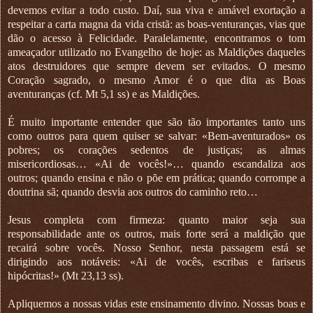
devemos evitar a todo custo. Daí, sua viva e amável exortação a
respeitar a carta magna da vida cristã: as boas-venturanças, vias que
dão o acesso à Felicidade. Paralelamente, encontramos o tom
ameaçador utilizado no Evangelho de hoje: as Maldições daqueles
atos destruidores que sempre devem ser evitados. O mesmo
Coração sagrado, o mesmo Amor é o que dita as Boas
aventuranças (cf. Mt 5,1 ss) e as Maldições.
É muito importante entender que são tão importantes tanto uns
como outros para quem quiser se salvar: «Bem-aventurados» os
pobres; os corações sedentos de justiças; as almas
misericordiosas… «Ai de vocês!»… quando escandaliza aos
outros; quando ensina e não o põe em prática; quando corrompe a
doutrina sã; quando desvia aos outros do caminho reto…
Jesus completa com firmeza: quanto maior seja sua
responsabilidade ante os outros, mais forte será a maldição que
recairá sobre vocês. Nosso Senhor, nesta passagem está se
dirigindo aos notáveis: «Ai de vocês, escribas e fariseus
hipócritas!» (Mt 23,13 ss).
Apliquemos a nossas vidas este ensinamento divino. Nossas boas e