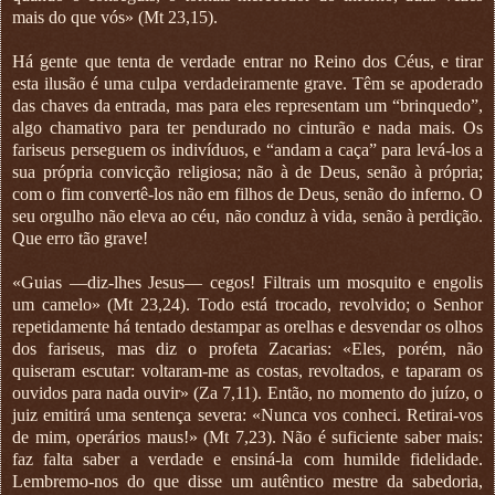
mais do que vós» (Mt 23,15).
Há gente que tenta de verdade entrar no Reino dos Céus, e tirar
esta ilusão é uma culpa verdadeiramente grave. Têm se apoderado
das chaves da entrada, mas para eles representam um “brinquedo”,
algo chamativo para ter pendurado no cinturão e nada mais. Os
fariseus perseguem os indivíduos, e “andam a caça” para levá-los a
sua própria convicção religiosa; não à de Deus, senão à própria;
com o fim convertê-los não em filhos de Deus, senão do inferno. O
seu orgulho não eleva ao céu, não conduz à vida, senão à perdição.
Que erro tão grave!
«Guias —diz-lhes Jesus— cegos! Filtrais um mosquito e engolis
um camelo» (Mt 23,24). Todo está trocado, revolvido; o Senhor
repetidamente há tentado destampar as orelhas e desvendar os olhos
dos fariseus, mas diz o profeta Zacarias: «Eles, porém, não
quiseram escutar: voltaram-me as costas, revoltados, e taparam os
ouvidos para nada ouvir» (Za 7,11). Então, no momento do juízo, o
juiz emitirá uma sentença severa: «Nunca vos conheci. Retirai-vos
de mim, operários maus!» (Mt 7,23). Não é suficiente saber mais:
faz falta saber a verdade e ensiná-la com humilde fidelidade.
Lembremo-nos do que disse um autêntico mestre da sabedoria,