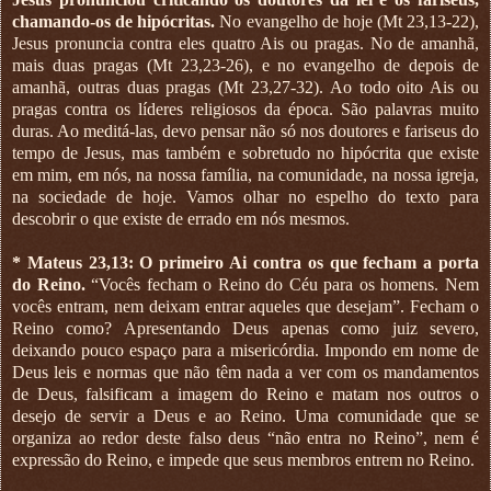
chamando-os de hipócritas.
No evangelho de hoje (Mt 23,13-22),
Jesus pronuncia contra eles quatro Ais ou pragas. No de amanhã,
mais duas pragas (Mt 23,23-26), e no evangelho de depois de
amanhã, outras duas pragas (Mt 23,27-32). Ao todo oito Ais ou
pragas contra os líderes religiosos da época. São palavras muito
duras. Ao meditá-las, devo pensar não só nos doutores e fariseus do
tempo de Jesus, mas também e sobretudo no hipócrita que existe
em mim, em nós, na nossa família, na comunidade, na nossa igreja,
na sociedade de hoje. Vamos olhar no espelho do texto para
descobrir o que existe de errado em nós mesmos.
*
Mateus 23,13: O primeiro Ai contra os que fecham a porta
do Reino.
“Vocês fecham o Reino do Céu para os homens. Nem
vocês entram, nem deixam entrar aqueles que desejam”. Fecham o
Reino como? Apresentando Deus apenas como juiz severo,
deixando pouco espaço para a misericórdia. Impondo em nome de
Deus leis e normas que não têm nada a ver com os mandamentos
de Deus, falsificam a imagem do Reino e matam nos outros o
desejo de servir a Deus e ao Reino. Uma comunidade que se
organiza ao redor deste falso deus “não entra no Reino”, nem é
expressão do Reino, e impede que seus membros entrem no Reino.