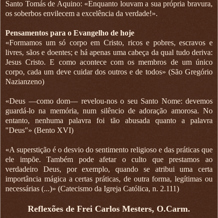
Santo Tomás de Aquino: «Enquanto louvam a sua própria bravura,
os soberbos envilecem a excelência da verdade!».
Pensamentos para o Evangelho de hoje
«Formamos um só corpo em Cristo, ricos e pobres, escravos e
livres, sãos e doentes; e há apenas uma cabeça da qual tudo deriva:
Jesus Cristo. E como acontece com os membros de um único
corpo, cada um deve cuidar dos outros e de todos» (São Gregório
Nazianzeno)
«Deus —como dom— revelou-nos o seu Santo Nome: devemos
guardá-lo na memória, num silêncio de adoração amorosa. No
entanto, nenhuma palavra foi tão abusada quanto a palavra
"Deus"» (Bento XVI)
«A superstição é o desvio do sentimento religioso e das práticas que
ele impõe. Também pode afetar o culto que prestamos ao
verdadeiro Deus, por exemplo, quando se atribui uma certa
importância mágica a certas práticas, de outra forma, legítimas ou
necessárias (...)» (Catecismo da Igreja Católica, n. 2.111)
Reflexões de Frei Carlos Mesters, O.Carm.