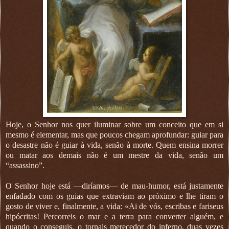
Hoje, o Senhor nos quer iluminar sobre um conceito que em si
mesmo é elementar, mas que poucos chegam aprofundar: guiar para
o desastre não é guiar à vida, senão à morte. Quem ensina morrer
ou matar aos demais não é um mestre da vida, senão um
“assassino”.
O Senhor hoje está —diríamos— de mau-humor, está justamente
enfadado com os guias que extraviam ao próximo e lhe tiram o
gosto de viver e, finalmente, a vida: «Ai de vós, escribas e fariseus
hipócritas! Percorreis o mar e a terra para converter alguém, e
quando o conseguis, o tornais merecedor do inferno, duas vezes