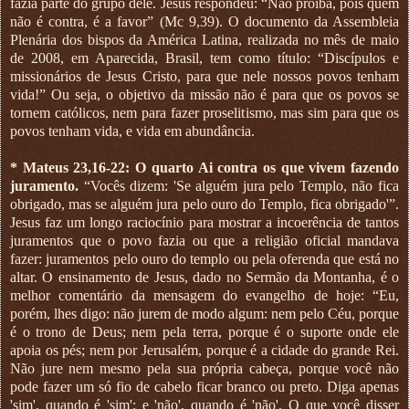
fazia parte do grupo dele. Jesus respondeu: “Não proíba, pois quem
não é contra, é a favor” (Mc 9,39). O documento da Assembleia
Plenária dos bispos da América Latina, realizada no mês de maio
de 2008, em Aparecida, Brasil, tem como título: “Discípulos e
missionários de Jesus Cristo, para que nele nossos povos tenham
vida!” Ou seja, o objetivo da missão não é para que os povos se
tornem católicos, nem para fazer proselitismo, mas sim para que os
povos tenham vida, e vida em abundância.
*
Mateus 23,16-22: O quarto Ai contra os que vivem fazendo
juramento.
“Vocês dizem: 'Se alguém jura pelo Templo, não fica
obrigado, mas se alguém jura pelo ouro do Templo, fica obrigado'”.
Jesus faz um longo raciocínio para mostrar a incoerência de tantos
juramentos que o povo fazia ou que a religião oficial mandava
fazer: juramentos pelo ouro do templo ou pela oferenda que está no
altar. O ensinamento de Jesus, dado no Sermão da Montanha, é o
melhor comentário da mensagem do evangelho de hoje: “Eu,
porém, lhes digo: não jurem de modo algum: nem pelo Céu, porque
é o trono de Deus; nem pela terra, porque é o suporte onde ele
apoia os pés; nem por Jerusalém, porque é a cidade do grande Rei.
Não jure nem mesmo pela sua própria cabeça, porque você não
pode fazer um só fio de cabelo ficar branco ou preto. Diga apenas
'sim', quando é 'sim'; e 'não', quando é 'não'. O que você disser