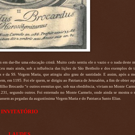
m em dar-lhe uma educação cristã. Muito cedo sentiu ele o vazio e o nada deste 
ceu mais ainda, sob a influência das lições de São Bertholo e dos exemplos de t
us e da SS. Virgem Maria, que atingiu alto grau de santidade. E assim, após a m
em, em 1195. Foi ele quem, se dirigiu ao Patriarca de Jerusalém, a fim de obter aq
 filho Brocardo “e outros eremitas que, sob sua obediência, viviam no Monte Carme
1231, segundo outros. Foi enterrado no Monte Carmelo, onde ainda se mostra o 
assem as pegadas da augustíssima Virgem Maria e do Patriarca Santo Elias.
INVITATÓRIO
LAUDES