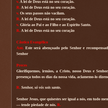
v.
A lei de Deus está no seu coração.
R.
A lei de Deus está no seu coração.
v.
Os seus passos não vacilam.
R.
A lei de Deus está no seu coração.
v.
Glória ao Pai e ao Filho e ao Espírito Santo.
R.
A lei de Deus está no seu coração
Cântico Evangélico
Ant.
Este será abençoado pelo Senhor e recompensado
Senhor
Preces
Glorifiquemos, irmãos, a Cristo, nosso Deus e Senhor,
presença todos os dias da nossa vida, aclamemo-lo dizen
R.
Senhor, só vós sois santo
.
Senhor Jesus, que quisestes ser igual a nós, em tudo me
— tende piedade de nós.
R.