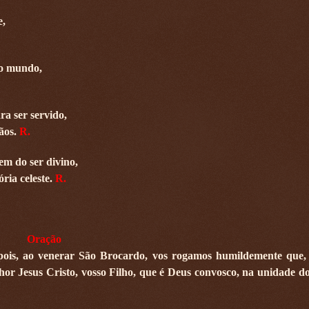
e,
do mundo,
ra ser servido,
ãos.
R.
em do ser divino,
ria celeste.
R.
Oração
, pois, ao venerar São Brocardo, vos rogamos humildemente que,
or Jesus Cristo, vosso Filho, que é Deus convosco, na unidade do