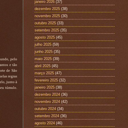
janeiro 2026
(37)
dezembro 2025
(38)
novembro 2025
(30)
outubro 2025
(33)
setembro 2025
(35)
agosto 2025
(45)
julho 2025
(59)
junho 2025
(35)
maio 2025
(39)
mundo, pelo
antos e tão
abril 2025
(45)
orte de São
março 2025
(47)
uelas regras
fevereiro 2025
(32)
lo, junto à
janeiro 2025
(38)
seu túmulo.
dezembro 2024
(36)
novembro 2024
(42)
outubro 2024
(34)
setembro 2024
(36)
agosto 2024
(46)