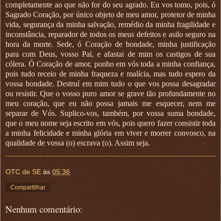
completamente ao que não for do seu agrado. Eu vos tomo, pois, ó
Sagrado Coração, por único objeto de meu amor, protetor de minha
vida, segurança da minha salvação, remédio da minha fragilidade e
inconstância, reparador de todos os meus defeitos e asilo seguro na
hora da morte. Sede, ó Coração de bondade, minha justificação
para com Deus, vosso Pai, e afastai de mim os castigos de sua
cólera. Ó Coração de amor, ponho em vós toda a minha confiança,
pois tudo receio de minha fraqueza e malícia, mas tudo espero da
vossa bondade. Destruí em mim tudo o que vos possa desagradar
ou resistir. Que o vosso puro amor se grave tão profundamente no
meu coração, que eu não possa jamais me esquecer, nem me
separar de Vós. Suplico-vos, também, por vossa suma bondade,
que o meu nome seja escrito em vós, pois quero fazer consistir toda
a minha felicidade e minha glória em viver e morrer convosco, na
qualidade de vossa (o) escrava (o). Assim seja.
OTC de SE
às
05:36
Compartilhar
Nenhum comentário: