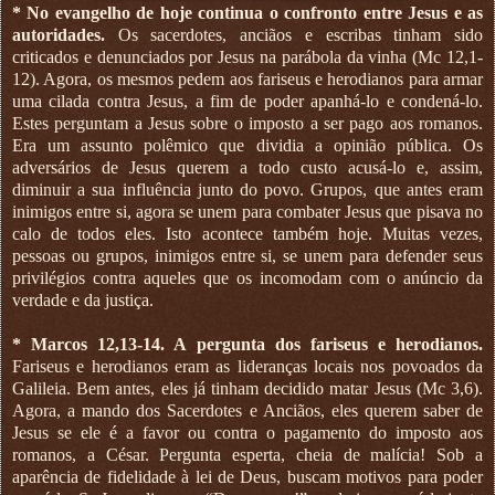
* No evangelho de hoje continua o confronto entre Jesus e as
autoridades.
Os sacerdotes, anciãos e escribas tinham sido
criticados e denunciados por Jesus na parábola da vinha (Mc 12,1-
12). Agora, os mesmos pedem aos fariseus e herodianos para armar
uma cilada contra Jesus, a fim de poder apanhá-lo e condená-lo.
Estes perguntam a Jesus sobre o imposto a ser pago aos romanos.
Era um assunto polêmico que dividia a opinião pública. Os
adversários de Jesus querem a todo custo acusá-lo e, assim,
diminuir a sua influência junto do povo. Grupos, que antes eram
inimigos entre si, agora se unem para combater Jesus que pisava no
calo de todos eles. Isto acontece também hoje. Muitas vezes,
pessoas ou grupos, inimigos entre si, se unem para defender seus
privilégios contra aqueles que os incomodam com o anúncio da
verdade e da justiça.
*
Marcos 12,13-14. A pergunta dos fariseus e herodianos.
Fariseus e herodianos eram as lideranças locais nos povoados da
Galileia. Bem antes, eles já tinham decidido matar Jesus (Mc 3,6).
Agora, a mando dos Sacerdotes e Anciãos, eles querem saber de
Jesus se ele é a favor ou contra o pagamento do imposto aos
romanos, a César. Pergunta esperta, cheia de malícia! Sob a
aparência de fidelidade à lei de Deus, buscam motivos para poder