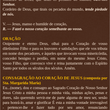
Senhor.
Cordeiro de Deus, que tirais os pecados do mundo,
tende piedade
de nós.
V. — Jesus, manso e humilde de coração,
R. — Fazei o nosso coração semelhante ao vosso.
ORAÇÃO
Onipotente e eterno Deus, olhai para o Coração de vosso
diletíssimo Filho e para os louvores e satisfações que ele vos tributa
em nome dos pecadores, e àqueles que invocam vossa misericórdia,
concedei benigno o perdão, em nome do mesmo Jesus Cristo,
vosso Filho, que convosco vive e reina juntamente com o Espírito
Santo por todos os séculos dos séculos. Amém.
CONSAGRAÇÃO AO CORAÇÃO DE JESUS (composta por
Sta. Margarida Maria)
Eu...(nome), dou e consagro ao Sagrado Coração de Nosso Senhor
Jesus Cristo a minha pessoa e minha vida, minhas ações, penas e
dores, não querendo servir-me de parte alguma de meu ser, senão
para honrá-lo, amar e glorificar É esta a minha vontade irrevogável
- pertencer-lhe e fazer tudo por seu amor, renunciando