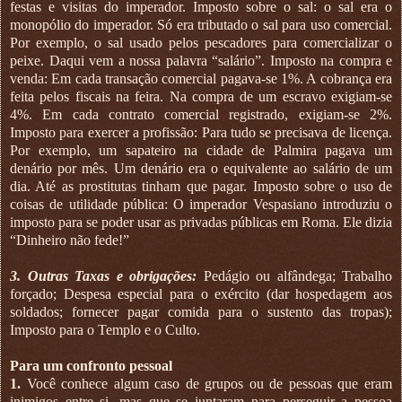
festas e visitas do imperador. Imposto sobre o sal: o sal era o
monopólio do imperador. Só era tributado o sal para uso comercial.
Por exemplo, o sal usado pelos pescadores para comercializar o
peixe. Daqui vem a nossa palavra “salário”. Imposto na compra e
venda: Em cada transação comercial pagava-se 1%. A cobrança era
feita pelos fiscais na feira. Na compra de um escravo exigiam-se
4%. Em cada contrato comercial registrado, exigiam-se 2%.
Imposto para exercer a profissão: Para tudo se precisava de licença.
Por exemplo, um sapateiro na cidade de Palmira pagava um
denário por mês. Um denário era o equivalente ao salário de um
dia. Até as prostitutas tinham que pagar. Imposto sobre o uso de
coisas de utilidade pública: O imperador Vespasiano introduziu o
imposto para se poder usar as privadas públicas em Roma. Ele dizia
“Dinheiro não fede!”
3. Outras Taxas e obrigações:
Pedágio ou alfândega; Trabalho
forçado; Despesa especial para o exército (dar hospedagem aos
soldados; fornecer pagar comida para o sustento das tropas);
Imposto para o Templo e o Culto.
Para um confronto pessoal
1.
Você conhece algum caso de grupos ou de pessoas que eram
inimigos entre si, mas que se juntaram para perseguir a pessoa