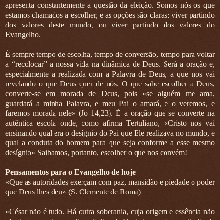
apresenta constantemente a questão da eleição. Somos nós os que
estamos chamados a escolher, e as opções são claras: viver partindo
dos valores deste mundo, ou viver partindo dos valores do
Evangelho.
É sempre tempo de escolha, tempo de conversão, tempo para voltar
a “recolocar” a nossa vida na dinâmica de Deus. Será a oração e,
especialmente a realizada com a Palavra de Deus, a que nos vai
revelando o que Deus quer de nós. O que sabe escolher a Deus,
converte-se em morada de Deus, pois «se alguém me ama,
guardará a minha Palavra, e meu Pai o amará, e o veremos, e
faremos morada nele» (Jo 14,23). É a oração que se converte na
autêntica escola onde, como afirma Tertuliano, «Cristo nos vai
ensinando qual era o desígnio do Pai que Ele realizava no mundo, e
qual a conduta do homem para que seja conforme a esse mesmo
desígnio» Saibamos, portanto, escolher o que nos convém!
Pensamentos para o Evangelho de hoje
«Que as autoridades exerçam com paz, mansidão e piedade o poder
que Deus lhes deu» (S. Clemente de Roma)
«César não é tudo. Há outra soberania, cuja origem e essência não