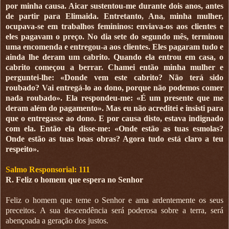
por minha causa. Aicar sustentou-me durante dois anos, antes
de partir para Elimaida. Entretanto, Ana, minha mulher,
ocupava-se em trabalhos femininos: enviava-os aos clientes e
eles pagavam o preço. No dia sete do segundo mês, terminou
uma encomenda e entregou-a aos clientes. Eles pagaram tudo e
ainda lhe deram um cabrito. Quando ela entrou em casa, o
cabrito começou a berrar. Chamei então minha mulher e
perguntei-lhe: «Donde vem este cabrito? Não terá sido
roubado? Vai entregá-lo ao dono, porque não podemos comer
nada roubado». Ela respondeu-me: «É um presente que me
deram além do pagamento». Mas eu não acreditei e insisti para
que o entregasse ao dono. E por causa disto, estava indignado
com ela. Então ela disse-me: «Onde estão as tuas esmolas?
Onde estão as tuas boas obras? Agora tudo está claro a teu
respeito».
Salmo Responsorial: 111
R. Feliz o homem que espera no Senhor
Feliz o homem que teme o Senhor e ama ardentemente os seus
preceitos. A sua descendência será poderosa sobre a terra, será
abençoada a geração dos justos.