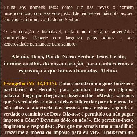
Brilha aos homens retos como luz nas trevas o homem
misericordioso, compassivo e justo. Ele não receia más notícias, seu
coração está firme, confiado no Senhor.
O seu coração é inabalável, nada teme e verá os adversários
confundidos. Reparte com largueza pelos pobres, a sua
generosidade permanece para sempre.
Aleluia. Deus, Pai de Nosso Senhor Jesus Cristo,
ilumine os olhos do nosso coração, para conhecermos a
esperança a que fomos chamados. Aleluia.
Evangelho (Mc 12,13-17):
Então, mandaram alguns fariseus e
partidários de Herodes, para apanhar Jesus em alguma
palavra. Logo que chegaram, disseram-lhe: «Mestre, sabemos
que és verdadeiro e não te deixas influenciar por ninguém. Tu
não olhas a aparência das pessoas, mas ensinas segundo a
verdade o caminho de Deus. Diz-nos: é permitido ou não pagar
imposto a César? Devemos dá-lo ou não?». Ele percebeu-lhes o
fingimento e respondeu: «Por que me armais uma armadilha?
Trazei-me a moeda do imposto para eu ver». Trouxeram-lhe