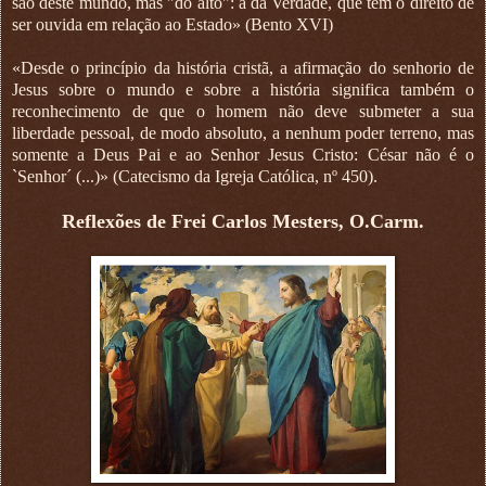
são deste mundo, mas "do alto": a da Verdade, que tem o direito de
ser ouvida em relação ao Estado» (Bento XVI)
«Desde o princípio da história cristã, a afirmação do senhorio de
Jesus sobre o mundo e sobre a história significa também o
reconhecimento de que o homem não deve submeter a sua
liberdade pessoal, de modo absoluto, a nenhum poder terreno, mas
somente a Deus Pai e ao Senhor Jesus Cristo: César não é o
`Senhor´ (...)» (Catecismo da Igreja Católica, nº 450).
Reflexões de Frei Carlos Mesters, O.Carm.