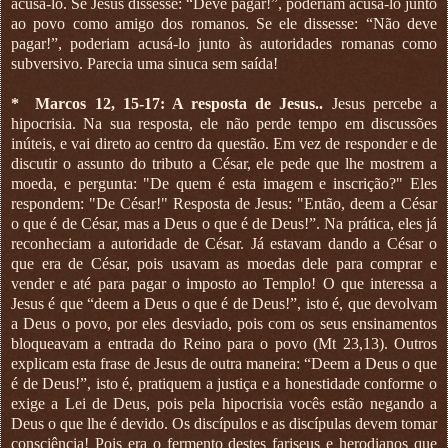
acusá-lo. Se Jesus dissesse: “Deve pagar!”, poderiam acusá-lo junto
ao povo como amigo dos romanos. Se ele dissesse: “Não deve
pagar!”, poderiam acusá-lo junto às autoridades romanas como
subversivo. Parecia uma sinuca sem saída!
*
Marcos 12, 15-17: A resposta de Jesus..
Jesus percebe a
hipocrisia. Na sua resposta, ele não perde tempo em discussões
inúteis, e vai direto ao centro da questão. Em vez de responder e de
discutir o assunto do tributo a César, ele pede que lhe mostrem a
moeda, e pergunta: "De quem é esta imagem e inscrição?" Eles
respondem: "De César!" Resposta de Jesus: "Então, deem a César
o que é de César, mas a Deus o que é de Deus!”. Na prática, eles já
reconheciam a autoridade de César. Já estavam dando a César o
que era de César, pois usavam as moedas dele para comprar e
vender e até para pagar o imposto ao Templo! O que interessa a
Jesus é que “deem a Deus o que é de Deus!”, isto é, que devolvam
a Deus o povo, por eles desviado, pois com os seus ensinamentos
bloqueavam a entrada do Reino para o povo (Mt 23,13). Outros
explicam esta frase de Jesus de outra maneira: “Deem a Deus o que
é de Deus!”, isto é, pratiquem a justiça e a honestidade conforme o
exige a Lei de Deus, pois pela hipocrisia vocês estão negando a
Deus o que lhe é devido. Os discípulos e as discípulas devem tomar
consciência! Pois era o fermento destes fariseus e herodianos que