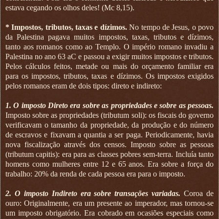
estava cegando os olhos deles! (Mc 8,15).
*
Impostos, tributos, taxas e dízimos.
No tempo de Jesus, o povo
da Palestina pagava muitos impostos, taxas, tributos e dízimos,
tanto aos romanos como ao Templo. O império romano invadiu a
Palestina no ano 63 aC e passou a exigir muitos impostos e tributos.
Pelos cálculos feitos, metade ou mais do orçamento familiar era
para os impostos, tributos, taxas e dízimos. Os impostos exigidos
pelos romanos eram de dois tipos: direto e indireto:
1. O imposto Direto era sobre as propriedades e sobre as pessoas.
Imposto sobre as propriedades (tributum soli): os fiscais do governo
verificavam o tamanho da propriedade, da produção e do número
de escravos e fixavam a quantia a ser paga. Periodicamente, havia
nova fiscalização através dos censos. Imposto sobre as pessoas
(tributum capitis): era para as classes pobres sem-terra. Incluía tanto
homens como mulheres entre 12 e 65 anos. Era sobre a força do
trabalho: 20% da renda de cada pessoa era para o imposto.
2. O imposto Indireto era sobre transações variadas.
Coroa de
ouro: Originalmente, era um presente ao imperador, mas tornou-se
um imposto obrigatório. Era cobrado em ocasiões especiais como