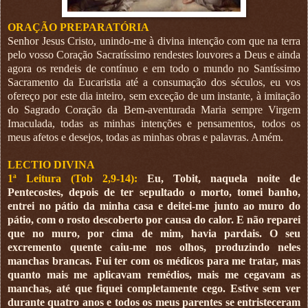
ORAÇÃO PREPARATÓRIA
Senhor Jesus Cristo, unindo-me à divina intenção com que na terra
pelo vosso Coração Sacratíssimo rendestes louvores a Deus e ainda
agora os rendeis de contínuo e em todo o mundo no Santíssimo
Sacramento da Eucaristia até a consumação dos séculos, eu vos
ofereço por este dia inteiro, sem exceção de um instante, à imitação
do Sagrado Coração da Bem-aventurada Maria sempre Virgem
Imaculada, todas as minhas intenções e pensamentos, todos os
meus afetos e desejos, todas as minhas obras e palavras. Amém.
LECTIO DIVINA
1ª Leitura (Tob 2,9-14):
Eu, Tobit, naquela noite de
Pentecostes, depois de ter sepultado o morto, tomei banho,
entrei no pátio da minha casa e deitei-me junto ao muro do
pátio, com o rosto descoberto por causa do calor. E não reparei
que no muro, por cima de mim, havia pardais. O seu
excremento quente caiu-me nos olhos, produzindo neles
manchas brancas. Fui ter com os médicos para me tratar, mas
quanto mais me aplicavam remédios, mais me cegavam as
manchas, até que fiquei completamente cego. Estive sem ver
durante quatro anos e todos os meus parentes se entristeceram