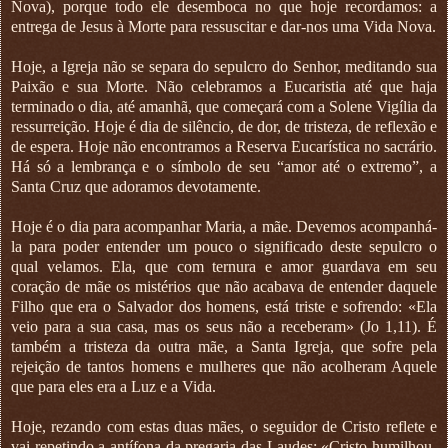
Nova), porque todo ele desemboca no que hoje recordamos: a
entrega de Jesus à Morte para ressuscitar e dar-nos uma Vida Nova.
Hoje, a Igreja não se separa do sepulcro do Senhor, meditando sua
Paixão e sua Morte. Não celebramos a Eucaristia até que haja
terminado o dia, até amanhã, que começará com a Solene Vigília da
ressurreição. Hoje é dia de silêncio, de dor, de tristeza, de reflexão e
de espera. Hoje não encontramos a Reserva Eucarística no sacrário.
Há só a lembrança e o símbolo de seu “amor até o extremo”, a
Santa Cruz que adoramos devotamente.
Hoje é o dia para acompanhar Maria, a mãe. Devemos acompanhá-
la para poder entender um pouco o significado deste sepulcro o
qual velamos. Ela, que com ternura e amor guardava em seu
coração de mãe os mistérios que não acabava de entender daquele
Filho que era o Salvador dos homens, está triste e sofrendo: «Ela
veio para a sua casa, mas os seus não a receberam» (Jo 1,11). É
também a tristeza da outra mãe, a Santa Igreja, que sofre pela
rejeição de tantos homens e mulheres que não acolheram Aquele
que para eles era a Luz e a Vida.
Hoje, rezando com estas duas mães, o seguidor de Cristo reflete e
vai repetindo a antífona da pregaria das Laudes: «Cristo humilhou-