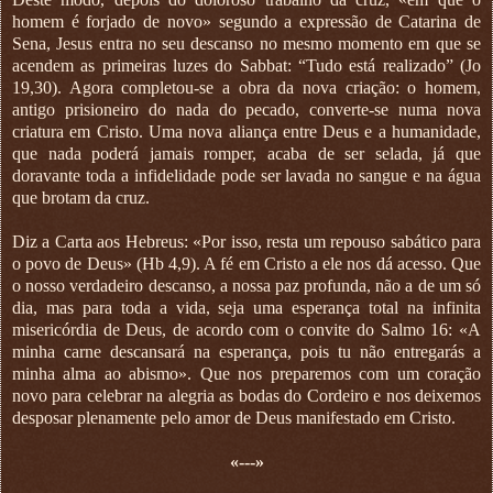
homem é forjado de novo» segundo a expressão de Catarina de
Sena, Jesus entra no seu descanso no mesmo momento em que se
acendem as primeiras luzes do Sabbat: “Tudo está realizado” (Jo
19,30). Agora completou-se a obra da nova criação: o homem,
antigo prisioneiro do nada do pecado, converte-se numa nova
criatura em Cristo. Uma nova aliança entre Deus e a humanidade,
que nada poderá jamais romper, acaba de ser selada, já que
doravante toda a infidelidade pode ser lavada no sangue e na água
que brotam da cruz.
Diz a Carta aos Hebreus: «Por isso, resta um repouso sabático para
o povo de Deus» (Hb 4,9). A fé em Cristo a ele nos dá acesso. Que
o nosso verdadeiro descanso, a nossa paz profunda, não a de um só
dia, mas para toda a vida, seja uma esperança total na infinita
misericórdia de Deus, de acordo com o convite do Salmo 16: «A
minha carne descansará na esperança, pois tu não entregarás a
minha alma ao abismo». Que nos preparemos com um coração
novo para celebrar na alegria as bodas do Cordeiro e nos deixemos
desposar plenamente pelo amor de Deus manifestado em Cristo.
«---»