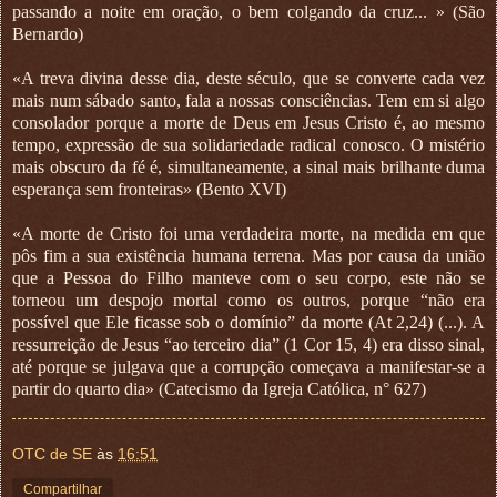
passando a noite em oração, o bem colgando da cruz... » (São
Bernardo)
«A treva divina desse dia, deste século, que se converte cada vez
mais num sábado santo, fala a nossas consciências. Tem em si algo
consolador porque a morte de Deus em Jesus Cristo é, ao mesmo
tempo, expressão de sua solidariedade radical conosco. O mistério
mais obscuro da fé é, simultaneamente, a sinal mais brilhante duma
esperança sem fronteiras» (Bento XVI)
«A morte de Cristo foi uma verdadeira morte, na medida em que
pôs fim a sua existência humana terrena. Mas por causa da união
que a Pessoa do Filho manteve com o seu corpo, este não se
torneou um despojo mortal como os outros, porque “não era
possível que Ele ficasse sob o domínio” da morte (At 2,24) (...). A
ressurreição de Jesus “ao terceiro dia” (1 Cor 15, 4) era disso sinal,
até porque se julgava que a corrupção começava a manifestar-se a
partir do quarto dia» (Catecismo da Igreja Católica, n° 627)
OTC de SE
às
16:51
Compartilhar