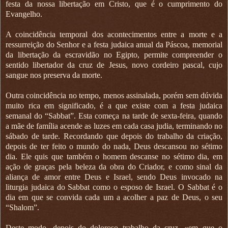
festa da nossa libertação em Cristo, que é o cumprimento do
Evangelho.
A coincidência temporal dos acontecimentos entre a morte e a
ressurreição do Senhor e a festa judaica anual da Páscoa, memorial
da libertação da escravidão no Egipto, permite compreender o
sentido libertador da cruz de Jesus, novo cordeiro pascal, cujo
sangue nos preserva da morte.
Outra coincidência no tempo, menos assinalada, porém sem dúvida
muito rica em significado, é a que existe com a festa judaica
semanal do “Sabbat”. Esta começa na tarde de sexta-feira, quando
a mãe de família acende as luzes em cada casa judia, terminando no
sábado de tarde. Recordando que depois do trabalho da criação,
depois de ter feito o mundo do nada, Deus descansou no sétimo
dia. Ele quis que também o homem descanse no sétimo dia, em
ação de graças pela beleza da obra do Criador, e como sinal da
aliança de amor entre Deus e Israel, sendo Deus invocado na
liturgia judaica do Sabbat como o esposo de Israel. O Sabbat é o
dia em que se convida cada um a acolher a paz de Deus, o seu
“Shalom”.
Deste modo, depois do doloroso trabalho da cruz, «em que o