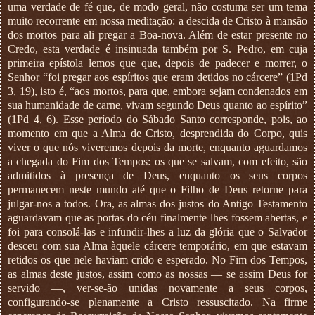
uma verdade de fé que, de modo geral, não costuma ser um tema
muito recorrente em nossa meditação: a descida de Cristo à mansão
dos mortos para ali pregar a Boa-nova. Além de estar presente no
Credo, esta verdade é insinuada também por S. Pedro, em cuja
primeira epístola lemos que que, depois de padecer e morrer, o
Senhor “foi pregar aos espíritos que eram detidos no cárcere” (1Pd
3, 19), isto é, “aos mortos, para que, embora sejam condenados em
sua humanidade de carne, vivam segundo Deus quanto ao espírito”
(1Pd 4, 6). Esse período do Sábado Santo corresponde, pois, ao
momento em que a Alma de Cristo, desprendida do Corpo, quis
viver o que nós viveremos depois da morte, enquanto aguardamos
a chegada do Fim dos Tempos: os que se salvam, com efeito, são
admitidos à presença de Deus, enquanto os seus corpos
permanecem neste mundo até que o Filho de Deus retorne para
julgar-nos a todos. Ora, as almas dos justos do Antigo Testamento
aguardavam que as portas do céu finalmente lhes fossem abertas, e
foi para consolá-las e infundir-lhes a luz da glória que o Salvador
desceu com sua Alma àquele cárcere temporário, em que estavam
retidos os que nele haviam crido e esperado. No Fim dos Tempos,
as almas deste justos, assim como as nossas — se assim Deus for
servido —, ver-se-ão unidas novamente a seus corpos,
configurando-se plenamente a Cristo ressuscitado. Na firme