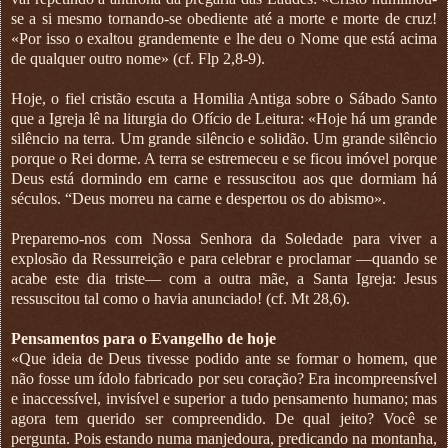
se a si mesmo tornando-se obediente até a morte e morte de cruz!
«Por isso o exaltou grandemente e lhe deu o Nome que está acima
de qualquer outro nome» (cf. Flp 2,8-9).
Hoje, o fiel cristão escuta a Homilia Antiga sobre o Sábado Santo
que a Igreja lê na liturgia do Ofício de Leitura: «Hoje há um grande
silêncio na terra. Um grande silêncio e solidão. Um grande silêncio
porque o Rei dorme. A terra se estremeceu e se ficou imóvel porque
Deus está dormindo em carne e ressuscitou aos que dormiam há
séculos. “Deus morreu na carne e despertou os do abismo».
Preparemo-nos com Nossa Senhora da Soledade para viver a
explosão da Ressurreição e para celebrar e proclamar —quando se
acabe este dia triste— com a outra mãe, a Santa Igreja: Jesus
ressuscitou tal como o havia anunciado! (cf. Mt 28,6).
Pensamentos para o Evangelho de hoje
«Que ideia de Deus tivesse podido ante se formar o homem, que
não fosse um ídolo fabricado por seu coração? Era incompreensível
e inaccessível, invisível e superior a tudo pensamento humano; mas
agora tem querido ser compreendido. De qual jeito? Você se
pergunta. Pois estando numa manjedoura, predicando na montanha,