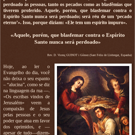
perdoado às pessoas, tanto os pecados como as blasfêmias que
tiverem proferido. Aquele, porém, que blasfemar contra o
Espírito Santo nunca será perdoado; será réu de um ‘pecado
eterno’». Isso, porque diziam: «Ele tem um espírito impuro».
«Aquele, porém, que blasfemar contra o Espírito
Santo nunca será perdoado»
Rev. D. Vicenç GUINOT i Gómez (Sant Feliu de Llobregat, Espanha)
Hoje, ao ler o
Evangelho do dia, você
não deixa o seu espanto
– “alucina”, como se diz
na linguagem da rua —.
«Os escribas vindos de
Jerusalém» veem a
compaixão de Jesus
pelas pessoas e o seu
poder que atua em favor
dos oprimidos, e —
apesar de tudo—dizem-