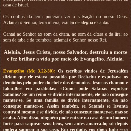
casa de Israel.
Os confins da terra puderam ver a salvação do nosso Deus.
Aclamai o Senhor, terra inteira, exultai de alegria e cantai.
Cantai ao Senhor ao som da cítara, ao som da cítara e da lira; ao
som da tuba e da trombeta, aclamai o Senhor, nosso Rei.
Aleluia. Jesus Cristo, nosso Salvador, destruiu a morte
e fez brilhar a vida por meio do Evangelho. Aleluia.
Evangelho (Mc 3,22-30):
Os escribas vindos de Jerusalém
diziam que ele estava possuído por Beelzebu e expulsava os
demônios pelo poder do chefe dos demônios. Jesus os chamou e
falou-lhes em parábolas: «Como pode Satanás expulsar
Satanás? Se um reino se divide internamente, ele não consegue
manter-se. Se uma família se divide internamente, ela não
consegue manter-se. Assim também, se Satanás se levanta
contra si mesmo e se divide, ele não consegue manter-se, mas se
acaba. Além disso, ninguém pode entrar na casa de um homem
forte para saquear seus bens, sem antes amarrá-lo; só depois
poderá saquear a sua casa. Em verdade, vos digo: tudo será