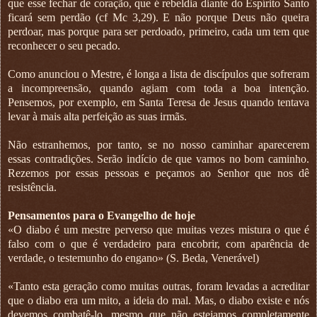
que esse fechar de coração, que é rebeldia diante do Espírito Santo
ficará sem perdão (cf Mc 3,29). E não porque Deus não queira
perdoar, mas porque para ser perdoado, primeiro, cada um tem que
reconhecer o seu pecado.
Como anunciou o Mestre, é longa a lista de discípulos que sofreram
a incompreensão, quando agiam com toda a boa intenção.
Pensemos, por exemplo, em Santa Teresa de Jesus quando tentava
levar à mais alta perfeição as suas irmãs.
Não estranhemos, por tanto, se no nosso caminhar aparecerem
essas contradições. Serão indício de que vamos no bom caminho.
Rezemos por essas pessoas e peçamos ao Senhor que nos dê
resistência.
Pensamentos para o Evangelho de hoje
«O diabo é um mestre perverso que muitas vezes mistura o que é
falso com o que é verdadeiro para encobrir, com aparência de
verdade, o testemunho do engano» (S. Beda, Venerável)
«Tanto esta geração como muitas outras, foram levadas a acreditar
que o diabo era um mito, a ideia do mal. Mas, o diabo existe e nós
devemos combatê-lo, mesmo que não estejamos completamente