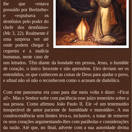
lhe que «estava
possuído por Beelzebu»
e «expulsava os
demônios pelo poder do
chefe dos demônios»
(Mc 3, 22). Realmente é
uma surpresa ver até
onde podem chegar à
cegueira e a malícia
humanas, neste caso de
uns letrados. Têm diante da bondade em pessoa, Jesus, o humilde
de coração, o único Inocente e não aprendem. Eles deviam ser os
entendidos, os que conhecem as coisas de Deus para ajudar o povo,
e afinal não só não o reconhecem como o acusam de diabólico.
Com este panorama era caso para dar meia volta e dizer: «Ficai
aí!». Mas o Senhor sofre com paciência esse juízo temerário sobre a
sua pessoa. Como afirmou João Paulo II, Ele «é um testemunho
insuperável de amor paciente de humildade e mansidão». A sua
condescendência sem limites leva-o, inclusive, a tratar de remover
os seus corações argumentando-lhes com parábolas e considerações
da razão. Até que, no final, adverte com a sua autoridade divina