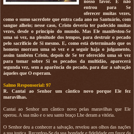
nosso favor. E não
entrou para Se
oferecer muitas vezes,
como o sumo sacerdote que entra cada ano no Santuário, com
sangue alheio; nesse caso, Cristo deveria ter padecido muitas
vezes, desde o princípio do mundo. Mas Ele manifestou-Se
uma só vez, na plenitude dos tempos, para destruir o pecado
pelo sacrifício de Si mesmo. E, como está determinado que os
homens morram uma só vez e a seguir haja o julgamento,
assim também Cristo, depois de Se ter oferecido uma só vez
para tomar sobre Si os pecados da multidão, aparecerá
segunda vez, sem a aparência do pecado, para dar a salvação
àqueles que O esperam.
Salmo Responsorial: 97
R. Cantai ao Senhor um cântico novo porque Ele fez
maravilhas.
Cantai ao Senhor um cântico novo pelas maravilhas que Ele
operou. A sua mão e o seu santo braço Lhe deram a vitória.
O Senhor deu a conhecer a salvação, revelou aos olhos das nações
a sua justiça. Recordou-Se da sua bondade e fidelidade em favor da