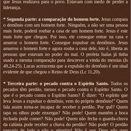
que Jesus realizava para o povo. Estavam com medo de perder a
liderança.
* Segunda parte: a comparação do homem forte.
Jesus compara
o demônio com um homem forte. Ninguém, a não ser uma pessoa
mais forte, poderá roubar a casa de um homem forte. Jesus é este
mais forte que chegou. Por isso, ele consegue entrar na casa e
amarrar o homem forte. Consegue expulsar os demônios. Jesus
amarrou o homem forte e agora rouba a casa dele, isto é, liberta as
pessoas que estavam no poder do mal. O profeta Isaías já tinha
usado a mesma comparação para descrever a vinda do messias (Is
49,24-25). Lucas acrescenta que a expulsão do demônio é um sinal
evidente de que chegou o Reino de Deus (Lc 11,20).
* Terceira parte: o pecado contra o Espírito Santo.
Todos os
pecados têm perdão, menos o pecado contra o Espírito Santo. O
que é o pecado contra o Espírito Santo? É dizer: “O espírito que
leva Jesus a expulsar o demônio, vem do próprio demônio!” Quem
fala assim torna-se incapaz de receber o perdão. Por quê? Quem
tapa os olhos pode enxergar? Não pode! Quem mantém a boca
fechada pode comer? Não pode! Quem não fecha o guarda-chuva
da calúnia pode receber a chuva do perdão? Não pode! O perdão
passaria de lado e não o atingiria! Não é que Deus não quer