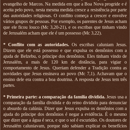
evangelho de Marcos. Na medida em que a Boa Nova progride e é
aceita pelo povo, nesta mesma medida cresce a resistência por parte
das autoridades religiosas. O conflito começa a crescer e envolve
vários grupos de pessoas. Por exemplo, os parentes de Jesus acham
que ele ficou louco (Mc 3,20-21), e os escribas que tinham vindo
de Jerusalém acham que ele é um possesso (Mc 3,22).
* Conflito com as autoridades.
Os escribas caluniam Jesus.
Dizem que ele está possesso e que expulsa os demônios com a
ajuda de Belzebu, o príncipe dos demônios. Eles tinham vindo de
Jerusalém, a mais de 120 km de distância, para vigiar o
comportamento de Jesus. Queriam defender a Tradição contra as
novidades que Jesus ensinava ao povo (Mc 7,1). Achavam que o
ensino dele era contra a boa doutrina. A resposta de Jesus tem três
partes.
* Primeira parte: a comparação da família dividida.
Jesus usa a
comparação da família dividida e do reino dividido para denunciar
o absurdo da calúnia. Dizer que Jesus expulsa os demônios com a
ajuda do príncipe dos demônios é negar a evidência. É o mesmo
que dizer que a água é seca, e que o sol é escuridão. Os doutores de
Jerusalém caluniavam, porque não sabiam explicar os benefícios