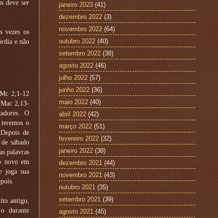
s deve ser
janeiro 2023
(41)
dezembro 2022
(3)
novembro 2022
(64)
as vezes os
outubro 2022
(40)
órdia e não
setembro 2022
(38)
agosto 2022
(46)
julho 2022
(57)
junho 2022
(36)
c 2,1-12
maio 2022
(40)
 Mac 2,13-
adores. O
abril 2022
(42)
 teremos o
março 2022
(51)
 Depois de
fevereiro 2022
(32)
 de sábado
janeiro 2022
(38)
as palavras
ho novo em
dezembro 2021
(44)
e joga sua
novembro 2021
(43)
pois.
outubro 2021
(35)
setembro 2021
(39)
to antigo,
-o durante
agosto 2021
(45)