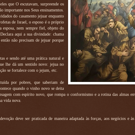
queles que O escutavam, surpreende os
são importante nos Seus ensinamentos.
vidados do casamento jejuar enquanto
fetas de Israel, o esposo é o próprio
a esposa, nem sempre fiel, objeto do
 Declara aqui a sua divindade: chama
 então não precisam de jejuar porque
tas e sendo até uma prática natural e
que lhe dá um sentido novo: jejua no
ção se fortalece com o jejum, etc.
ituída por pobres, que saberiam de
ontece quando o vinho novo se deita
ensagem com espírito novo, que rompa o conformismo e a rotina das almas env
a vida nova.
devoção deve ser praticada de maneira adaptada às forças, aos negócios e às