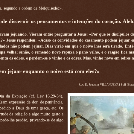
re, segundo a ordem de Melquisedec».
pode discernir os pensamentos e intenções do coração. Alelu
stavam jejuando. Vieram então perguntar a Jesus: «Por que os discípulos de
juam?» Jesus respondeu: «Acaso os convidados do casamento podem jejuar 
dados não podem jejuar. Dias virão em que o noivo lhes será tirado. Entã
a velha; senão, o remendo novo repuxa o pano velho, e o rasgão fica ma
enta os odres, e perdem-se o vinho e os odres. Mas, vinho novo em odres 
m jejuar enquanto o noivo está com eles?»
Rev. D. Joaquim VILLANUEVA i Poll (Barce
ia da Expiação (cf. Lev 16,29-34),
ram expressão de dor, de penitência,
 pedido a Deus de uma graça, etc. Os
ude da religião e algo muito grato a
 pede-lhe perdão, privando-se de algo