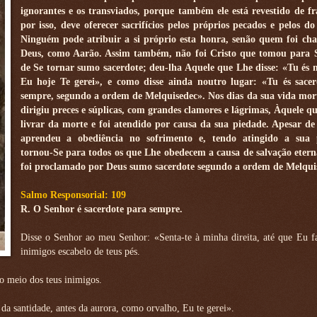
ignorantes e os transviados, porque também ele está revestido de fr
por isso, deve oferecer sacrifícios pelos próprios pecados e pelos do
Ninguém pode atribuir a si próprio esta honra, senão quem foi c
Deus, como Aarão. Assim também, não foi Cristo que tomou para S
de Se tornar sumo sacerdote; deu-lha Aquele que Lhe disse: «Tu és 
Eu hoje Te gerei», e como disse ainda noutro lugar: «Tu és sace
sempre, segundo a ordem de Melquisedec». Nos dias da sua vida mort
dirigiu preces e súplicas, com grandes clamores e lágrimas, Àquele q
livrar da morte e foi atendido por causa da sua piedade. Apesar de 
aprendeu a obediência no sofrimento e, tendo atingido a sua p
tornou-Se para todos os que Lhe obedecem a causa de salvação etern
foi proclamado por Deus sumo sacerdote segundo a ordem de Melqui
Salmo Responsorial: 109
R. O Senhor é sacerdote para sempre.
Disse o Senhor ao meu Senhor: «Senta-te à minha direita, até que Eu f
inimigos escabelo de teus pés.
o meio dos teus inimigos.
 da santidade, antes da aurora, como orvalho, Eu te gerei».