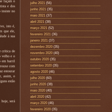
que façam o
julho 2021
(56)
tista e dos
junho 2021
(35)
 insiste no
maio 2021
(37)
abril 2021
(38)
o, isto é,
março 2021
(52)
em que ele,
fevereiro 2021
(36)
alude à sua
janeiro 2021
(37)
dezembro 2020
(35)
 crítica de
novembro 2020
(40)
o velho e o
outubro 2020
(35)
 em barril
setembro 2020
(35)
 trouxe com
az estourar
agosto 2020
(46)
e, assim, o
julho 2020
(60)
lguns estão
junho 2020
(38)
maio 2020
(40)
abril 2020
(42)
 hoje, será
março 2020
(46)
fevereiro 2020
(35)