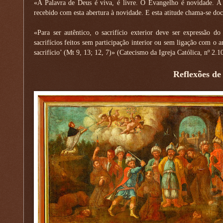
«A Palavra de Deus é viva, é livre. O Evangelho é novidade. A 
recebido com esta abertura à novidade. E esta atitude chama-se doc
«Para ser autêntico, o sacrifício exterior deve ser expressão d
sacrifícios feitos sem participação interior ou sem ligação com o
sacrifício’ (Mt 9, 13; 12, 7)» (Catecismo da Igreja Católica, nº 2.1
Reflexões de