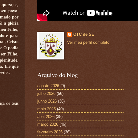
aqueza; e,
 seu povo.
hamado por
i a glória
meu Filho,
OTC de SE
rdote para
al, Cristo
Ver meu perfil completo
ue O podia
ser Filho,
lenitude,
a, Ele que
sedec.
Arquivo do blog
agosto 2026
(9)
julho 2026
(56)
junho 2026
(36)
aça de teus
maio 2026
(40)
abril 2026
(38)
março 2026
(46)
fevereiro 2026
(36)