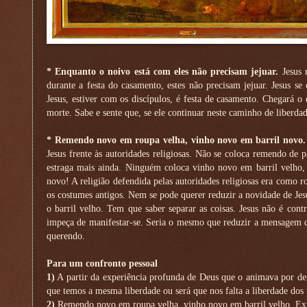
* Enquanto o noivo está com eles não precisam jejuar.
Jesus 
durante a festa do casamento, estes não precisam jejuar. Jesus s
Jesus, estiver com os discípulos, é festa de casamento. Chegará o 
morte. Sabe e sente que, se ele continuar neste caminho de liberdad
* Remendo novo em roupa velha, vinho novo em barril novo.
Jesus frente às autoridades religiosas. Não se coloca remendo de
estraga mais ainda. Ninguém coloca vinho novo em barril velho,
novo! A religião defendida pelas autoridades religiosas era como 
os costumes antigos. Nem se pode querer reduzir a novidade de Je
o barril velho. Tem que saber separar as coisas. Jesus não é con
impeça de manifestar-se. Seria o mesmo que reduzir a mensagem d
querendo.
Para um confronto pessoal
1)
A partir da experiência profunda de Deus que o animava por dent
que temos a mesma liberdade ou será que nos falta a liberdade dos 
2)
Remendo novo em roupa velha, vinho novo em barril velho. Exi