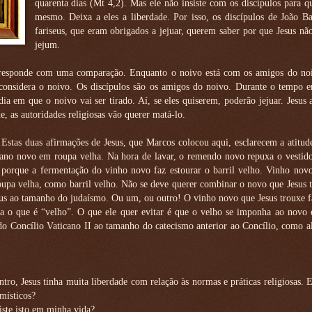
quarenta dias (Mt 4,2). Mas ele não insiste com os discípulos para 
mesmo. Deixa a eles a liberdade. Por isso, os discípulos de João Ba
fariseus, que eram obrigados a jejuar, querem saber por que Jesus não
jejum.
responde com uma comparação. Enquanto o noivo está com os amigos do noiv
e considera o noivo. Os discípulos são os amigos do noivo. Durante o tempo 
dia em que o noivo vai ser tirado. Aí, se eles quiserem, poderão jejuar. Jesus 
e, as autoridades religiosas vão querer matá-lo.
Estas duas afirmações de Jesus, que Marcos colocou aqui, esclarecem a atitude
 pano novo em roupa velha. Na hora de lavar, o remendo novo repuxa o vestid
 porque a fermentação do vinho novo faz estourar o barril velho. Vinho novo
roupa velha, como barril velho. Não se deve querer combinar o novo que Jesus
sus ao tamanho do judaísmo. Ou um, ou outro! O vinho novo que Jesus trouxe f
tra o que é “velho”. O que ele quer evitar é que o velho se imponha ao novo 
o Concílio Vaticano II ao tamanho do catecismo anterior ao Concílio, como a
ro, Jesus tinha muita liberdade com relação às normas e práticas religiosas. E
místicos?
ste isto em minha vida?