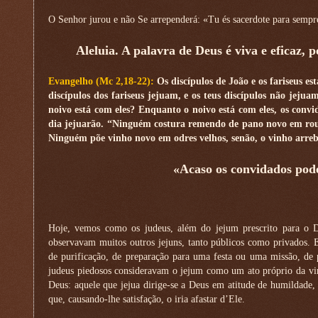
O Senhor jurou e não Se arrependerá: «Tu és sacerdote para semp
Aleluia. A palavra de Deus é viva e eficaz, 
Evangelho (Mc 2,18-22):
Os discípulos de João e os fariseus e
discípulos dos fariseus jejuam, e os teus discípulos não je
noivo está com eles? Enquanto o noivo está com eles, os convi
dia jejuarão. “Ninguém costura remendo de pano novo em roup
Ninguém põe vinho novo em odres velhos, senão, o vinho arreb
«Acaso os convidados pode
Hoje, vemos como os judeus, além do jejum prescrito para o D
observavam muitos outros jejuns, tanto públicos como privados. E
de purificação, de preparação para uma festa ou uma missão, de
judeus piedosos consideravam o jejum como um ato próprio da virt
Deus: aquele que jejua dirige-se a Deus em atitude de humildade,
que, causando-lhe satisfação, o iria afastar d’Ele.