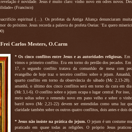
revelação é novidade. Jesus é muito claro: vinho novo em odres novos. Deu
ilidade» (Francisco)
o sacrifício espiritual (…). Os profetas da Antiga Aliança denunciaram muit
 amor do próximo. Jesus recorda a palavra do profeta Oseias: ‘Eu quero miseric
00)
 Frei Carlos Mesters, O.Carm
* Os cinco conflitos entre Jesus e as autoridades religiosas.
Em M
vimos o primeiro conflito. Era em torno do perdão dos pecados. Em
17, o segundo conflito tratava da comunhão de mesa com pec
evangelho de hoje traz o terceiro conflito sobre o jejum. Amanhã,
quarto conflito em torno da observância do sábado (Mc 2,13-28).
amanhã, o último dos cinco conflitos será em torno da cura em dia
(Mc 3,1-6). O conflito sobre o jejum ocupa o lugar central. Por isso, 
meio soltas sobre o remendo novo em pano velho e sobre o vin
barril novo (Mc 2,21-22) devem ser entendidas como uma luz qu
claridade também sobre os outros quatro conflitos, dois antes e dois de
* Jesus não insiste na prática do jejum.
O jejum é um costume mui
praticado em quase todas as religiões. O próprio Jesus praticou