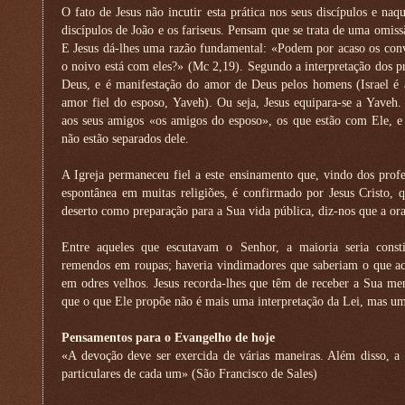
O fato de Jesus não incutir esta prática nos seus discípulos e na
discípulos de João e os fariseus. Pensam que se trata de uma omis
E Jesus dá-lhes uma razão fundamental: «Podem por acaso os con
o noivo está com eles?» (Mc 2,19). Segundo a interpretação dos pro
Deus, e é manifestação do amor de Deus pelos homens (Israel é 
amor fiel do esposo, Yaveh). Ou seja, Jesus equipara-se a Yaveh.
aos seus amigos «os amigos do esposo», os que estão com Ele, e
não estão separados dele.
A Igreja permaneceu fiel a este ensinamento que, vindo dos profe
espontânea em muitas religiões, é confirmado por Jesus Cristo, 
deserto como preparação para a Sua vida pública, diz-nos que a ora
Entre aqueles que escutavam o Senhor, a maioria seria const
remendos em roupas; haveria vindimadores que saberiam o que ac
em odres velhos. Jesus recorda-lhes que têm de receber a Sua m
que o que Ele propõe não é mais uma interpretação da Lei, mas um
Pensamentos para o Evangelho de hoje
«A devoção deve ser exercida de várias maneiras. Além disso, a 
particulares de cada um» (São Francisco de Sales)