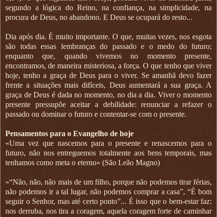
segundo a lógica do Reino, na confiança, na simplicidade, na
procura de Deus, no abandono. E Deus se ocupará do resto...
Dia após dia. É muito importante. O que, muitas vezes, nos esgota
são todas essas lembranças do passado e o medo do futuro;
enquanto que, quando vivemos no momento presente,
encontramos, de maneira misteriosa, a força. O que tenho que viver
hoje, tenho a graça de Deus para o viver. Se amanhã devo fazer
frente a situações mais difíceis, Deus aumentará a sua graça. A
graça de Deus é dada no momento, no dia a dia. Viver o momento
presente pressupõe aceitar a debilidade: renunciar a refazer o
passado ou dominar o futuro e contentar-se com o presente.
Pensamentos para o Evangelho de hoje
«Uma vez que nascemos para o presente e renascemos para o
futuro, não nos entreguemos totalmente aos bens temporais, mas
tenhamos como meta o eterno» (São Leão Magno)
«“Não, não, não mais de um filho, porque não podemos tirar férias,
não podemos ir a tal lugar, não podemos comprar a casa”, “É bom
seguir o Senhor, mas até certo ponto”... É isso que o bem-estar faz:
nos derruba, nos tira a coragem, aquela coragem forte de caminhar