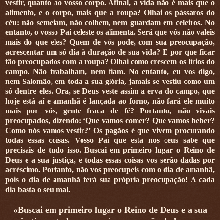
vestir, quanto ao vosso corpo. Afinal, a vida não é mais que o
alimento, e o corpo, mais que a roupa? Olhai os pássaros do
céu: não semeiam, não colhem, nem guardam em celeiros. No
entanto, o vosso Pai celeste os alimenta. Será que vós não valeis
mais do que eles? Quem de vós pode, com sua preocupação,
acrescentar um só dia à duração de sua vida? E por que ficar
tão preocupados com a roupa? Olhai como crescem os lírios do
campo. Não trabalham, nem fiam. No entanto, eu vos digo,
nem Salomão, em toda a sua glória, jamais se vestiu como um
só dentre eles. Ora, se Deus veste assim a erva do campo, que
hoje está aí e amanhã é lançada ao forno, não fará ele muito
mais por vós, gente fraca de fé? Portanto, não vivais
preocupados, dizendo: ‘Que vamos comer? Que vamos beber?
Como nós vamos vestir?’ Os pagãos é que vivem procurando
todas essas coisas. Vosso Pai que está nos céus sabe que
precisais de tudo isso. Buscai em primeiro lugar o Reino de
Deus e a sua justiça, e todas essas coisas vos serão dadas por
acréscimo. Portanto, não vos preocupeis com o dia de amanhã,
pois o dia de amanhã terá sua própria preocupação! A cada
dia basta o seu mal.
«Buscai em primeiro lugar o Reino de Deus e a sua