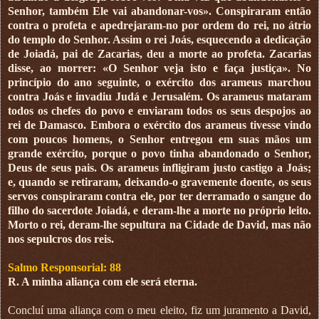
Senhor, também Ele vai abandonar-vos». Conspiraram então
contra o profeta e apedrejaram-no por ordem do rei, no átrio
do templo do Senhor. Assim o rei Joás, esquecendo a dedicação
de Joiadá, pai de Zacarias, deu a morte ao profeta. Zacarias
disse, ao morrer: «O Senhor veja isto e faça justiça». No
princípio do ano seguinte, o exército dos arameus marchou
contra Joás e invadiu Judá e Jerusalém. Os arameus mataram
todos os chefes do povo e enviaram todos os seus despojos ao
rei de Damasco. Embora o exército dos arameus tivesse vindo
com poucos homens, o Senhor entregou em suas mãos um
grande exército, porque o povo tinha abandonado o Senhor,
Deus de seus pais. Os arameus infligiram justo castigo a Joás;
e, quando se retiraram, deixando-o gravemente doente, os seus
servos conspiraram contra ele, por ter derramado o sangue do
filho do sacerdote Joiadá, e deram-lhe a morte no próprio leito.
Morto o rei, deram-lhe sepultura na Cidade de David, mas não
nos sepulcros dos reis.
Salmo Responsorial: 88
R. A minha aliança com ele será eterna.
Concluí uma aliança com o meu eleito, fiz um juramento a David,