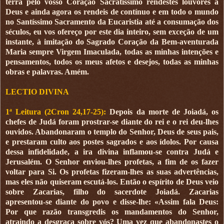
terra pelo vosso Coração Sacratíssimo rendestes louvores a
Deus e ainda agora os rendeis de contínuo e em todo o mundo
no Santíssimo Sacramento da Eucaristia até a consumação dos
séculos, eu vos ofereço por este dia inteiro, sem exceção de um
instante, à imitação do Sagrado Coração da Bem-aventurada
Maria sempre Virgem Imaculada, todas as minhas intenções e
pensamentos, todos os meus afetos e desejos, todas as minhas
obras e palavras. Amém.
LECTIO DIVINA
1ª Leitura (2Cron 24,17-25):
Depois da morte de Joiadá, os
chefes de Judá foram prostrar-se diante do rei e o rei deu-lhes
ouvidos. Abandonaram o templo do Senhor, Deus de seus pais,
e prestaram culto aos postes sagrados e aos ídolos. Por causa
dessa infidelidade, a ira divina inflamou-se contra Judá e
Jerusalém. O Senhor enviou-lhes profetas, a fim de os fazer
voltar para Si. Os profetas fizeram-lhes as suas advertências,
mas eles não quiseram escutá-los. Então o espírito de Deus veio
sobre Zacarias, filho do sacerdote Joiadá. Zacarias
apresentou-se diante do povo e disse-lhe: «Assim fala Deus:
Por que razão transgredis os mandamentos do Senhor,
atraindo a desgraça sobre vós? Uma vez que abandonastes o