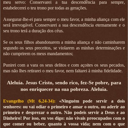
meu servo: Conservarei a tua descendência para sempre,
estabelecerei o teu trono por todas as gerações.
Assegurar-lhe-ei para sempre o meu favor, a minha aliança com ele
será irrevogável. Conservarei a sua descendência eternamente e o
seu trono terá a duração dos céus.
Se os seus filhos abandonarem a minha aliança e não caminharem
segundo os seus preceitos, se violarem as minhas determinações e
não cumprirem os meus mandamentos;
Punirei com a vara os seus delitos e com açoites os seus pecados,
mas não lhes retirarei o meu favor, nem faltarei à minha fidelidade.
Aleluia. Jesus Cristo, sendo rico, fez-Se pobre, para
nos enriquecer na sua pobreza. Aleluia.
Evangelho (Mt 6,24-34):
«Ninguém pode servir a dois
senhores: ou vai odiar o primeiro e amar o outro, ou aderir ao
primeiro e desprezar o outro. Não podeis servir a Deus e ao
Dinheiro! Por isso, eu vos digo: não vivais preocupados com o
que comer ou beber, quanto à vossa vida; nem com o que