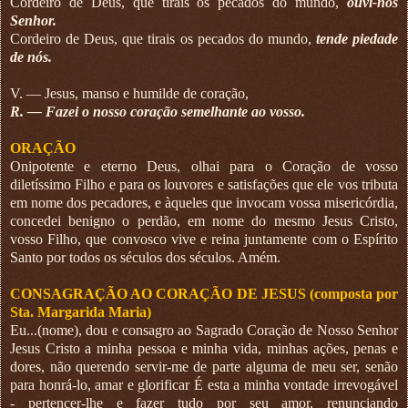
Cordeiro de Deus, que tirais os pecados do mundo,
ouvi-nos
Senhor.
Cordeiro de Deus, que tirais os pecados do mundo,
tende piedade
de nós.
V. — Jesus, manso e humilde de coração,
R. — Fazei o nosso coração semelhante ao vosso.
ORAÇÃO
Onipotente e eterno Deus, olhai para o Coração de vosso
diletíssimo Filho e para os louvores e satisfações que ele vos tributa
em nome dos pecadores, e àqueles que invocam vossa misericórdia,
concedei benigno o perdão, em nome do mesmo Jesus Cristo,
vosso Filho, que convosco vive e reina juntamente com o Espírito
Santo por todos os séculos dos séculos. Amém.
CONSAGRAÇÃO AO CORAÇÃO DE JESUS (composta por
Sta. Margarida Maria)
Eu...(nome), dou e consagro ao Sagrado Coração de Nosso Senhor
Jesus Cristo a minha pessoa e minha vida, minhas ações, penas e
dores, não querendo servir-me de parte alguma de meu ser, senão
para honrá-lo, amar e glorificar É esta a minha vontade irrevogável
- pertencer-lhe e fazer tudo por seu amor, renunciando