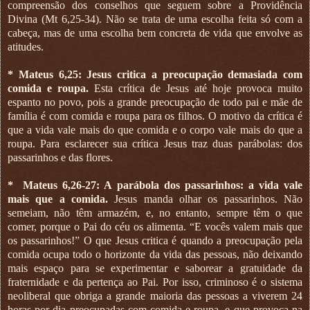
compreensão dos conselhos que seguem sobre a Providência
Divina (Mt 6,25-34). Não se trata de uma escolha feita só com a
cabeça, mas de uma escolha bem concreta de vida que envolve as
atitudes.
* Mateus 6,25: Jesus critica a preocupação demasiada com
comida e roupa.
Esta crítica de Jesus até hoje provoca muito
espanto no povo, pois a grande preocupação de todo pai e mãe de
família é com comida e roupa para os filhos. O motivo da crítica é
que a vida vale mais do que comida e o corpo vale mais do que a
roupa. Para esclarecer sua crítica Jesus traz duas parábolas: dos
passarinhos e das flores.
*
Mateus 6,26-27: A parábola dos passarinhos: a vida vale
mais que a comida.
Jesus manda olhar os passarinhos. Não
semeiam, não têm armazém, e, no entanto, sempre têm o que
comer, porque o Pai do céu os alimenta. “E vocês valem mais que
os passarinhos!” O que Jesus critica é quando a preocupação pela
comida ocupa todo o horizonte da vida das pessoas, não deixando
mais espaço para se experimentar e saborear a gratuidade da
fraternidade e da pertença ao Pai. Por isso, criminoso é o sistema
neoliberal que obriga a grande maioria das pessoas a viverem 24
horas por dia preocupadas com comida e roupa, e que provoca na