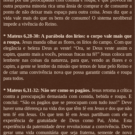
outra pequena minoria rica uma ânsia de comprar e de consumir a
ponto de não deixar mais espaço para outra coisa. Jesus diz que a
vida vale mais do que os bens de consumo! O sistema neoliberal
impede a vivência do Reino.
* Mateus 6,28-30: A parábola dos lírios: o corpo vale mais que
a roupa.
Jesus manda olhar as flores, os lírios do campo. Com que
elegância e beleza Deus as veste! “Ora, se Deus veste assim o
capim, quanto mais a vocês, pessoas fracas na fé!” Jesus coloca um
lembrete nas coisas da natureza, para que, vendo as flores e o
capim, a gente se lembre da missão que temos de lutar pelo Reino e
de criar uma convivência nova que possa garantir comida e roupa
para todos.
* Mateus 6,31-32: Não ser como os pagãos.
Jesus retoma a crítica
contra a preocupação demasiada com comida, bebida e roupa. E
conclui: “São os pagãos que se preocupam com tudo isso!” Deve
haver uma diferença na vida dos que têm fé em Jesus e dos que não
tem fé em Jesus. Os que tem fé em Jesus partilham com ele a
experiência de gratuidade de Deus como Pai, Abba. Esta
experiência da paternidade deve revolucionar a convivência. Deve
gerar uma vida comunitária que seja fraterna, semente de nova