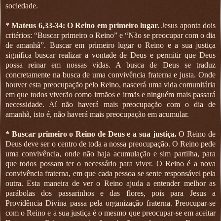
sociedade.
* Mateus 6,33-34: O Reino em primeiro lugar.
Jesus aponta dois
critérios: “Buscar primeiro o Reino” e “Não se preocupar com o dia
de amanhã”. Buscar em primeiro lugar o Reino e a sua justiça
significa buscar realizar a vontade de Deus e permitir que Deus
possa reinar em nossas vidas. A busca de Deus se traduz
concretamente na busca de uma convivência fraterna e justa. Onde
houver esta preocupação pelo Reino, nascerá uma vida comunitária
em que todos viverão como irmãos e irmãs e ninguém mais passará
necessidade. Aí não haverá mais preocupação com o dia de
amanhã, isto é, não haverá mais preocupação em acumular.
* Buscar primeiro o Reino de Deus e a sua justiça.
O Reino de
Deus deve ser o centro de toda a nossa preocupação. O Reino pede
uma convivência, onde não haja acumulação e sim partilha, para
que todos possam ter o necessário para viver. O Reino é a nova
convivência fraterna, em que cada pessoa se sente responsável pela
outra. Esta maneira de ver o Reino ajuda a entender melhor as
parábolas dos passarinhos e das flores, pois para Jesus a
Providência Divina passa pela organização fraterna. Preocupar-se
com o Reino e a sua justiça é o mesmo que preocupar-se em aceitar