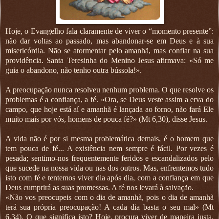
Hoje, o Evangelho fala claramente de viver o “momento presente”:
não dar voltas ao passado, mas abandonar-se em Deus e à sua
misericórdia. Não se atormentar pelo amanhã, mas confiar na sua
providência. Santa Teresinha do Menino Jesus afirmava: «Só me
guia o abandono, não tenho outra bússola!».
A preocupação nunca resolveu nenhum problema. O que resolve os
problemas é a confiança, a fé. «Ora, se Deus veste assim a erva do
campo, que hoje está aí e amanhã é lançada ao forno, não fará Ele
muito mais por vós, homens de pouca fé?» (Mt 6,30), disse Jesus.
A vida não é por si mesma problemática demais, é o homem que
tem pouca de fé... A existência nem sempre é fácil. Por vezes é
pesada; sentimo-nos frequentemente feridos e escandalizados pelo
que sucede na nossa vida ou nas dos outros. Mas, enfrentemos tudo
isto com fé e tentemos viver dia após dia, com a confiança em que
Deus cumprirá as suas promessas. A fé nos levará à salvação.
«Não vos preocupeis com o dia de amanhã, pois o dia de amanhã
terá sua própria preocupação! A cada dia basta o seu mal» (Mt
6,34). O que significa isto? Hoje, procura viver de maneira justa,