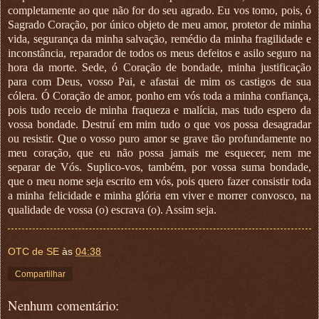
completamente ao que não for do seu agrado. Eu vos tomo, pois, ó
Sagrado Coração, por único objeto de meu amor, protetor de minha
vida, segurança da minha salvação, remédio da minha fragilidade e
inconstância, reparador de todos os meus defeitos e asilo seguro na
hora da morte. Sede, ó Coração de bondade, minha justificação
para com Deus, vosso Pai, e afastai de mim os castigos de sua
cólera. Ó Coração de amor, ponho em vós toda a minha confiança,
pois tudo receio de minha fraqueza e malícia, mas tudo espero da
vossa bondade. Destruí em mim tudo o que vos possa desagradar
ou resistir. Que o vosso puro amor se grave tão profundamente no
meu coração, que eu não possa jamais me esquecer, nem me
separar de Vós. Suplico-vos, também, por vossa suma bondade,
que o meu nome seja escrito em vós, pois quero fazer consistir toda
a minha felicidade e minha glória em viver e morrer convosco, na
qualidade de vossa (o) escrava (o). Assim seja.
OTC de SE
às
04:38
Compartilhar
Nenhum comentário: