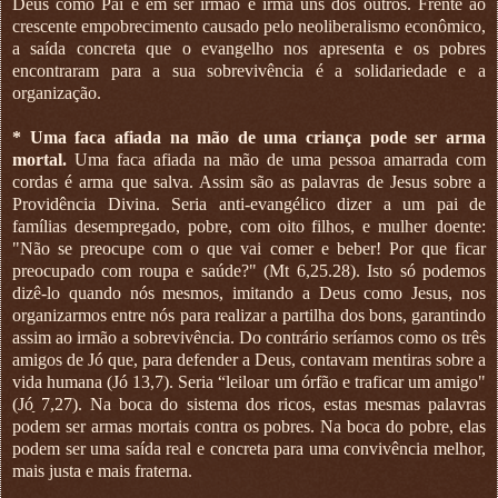
Deus como Pai e em ser irmão e irmã uns dos outros. Frente ao
crescente empobrecimento causado pelo neoliberalismo econômico,
a saída concreta que o evangelho nos apresenta e os pobres
encontraram para a sua sobrevivência é a solidariedade e a
organização.
* Uma faca afiada na mão de uma criança pode ser arma
mortal.
Uma faca afiada na mão de uma pessoa amarrada com
cordas é arma que salva. Assim são as palavras de Jesus sobre a
Providência Divina. Seria anti-evangélico dizer a um pai de
famílias desempregado, pobre, com oito filhos, e mulher doente:
"Não se preocupe com o que vai comer e beber! Por que ficar
preocupado com roupa e saúde?" (Mt 6,25.28). Isto só podemos
dizê-lo quando nós mesmos, imitando a Deus como Jesus, nos
organizarmos entre nós para realizar a partilha dos bons, garantindo
assim ao irmão a sobrevivência. Do contrário seríamos como os três
amigos de Jó que, para defender a Deus, contavam mentiras sobre a
vida humana (Jó 13,7). Seria “leiloar um órfão e traficar um amigo"
(Jóַ 7,27). Na boca do sistema dos ricos, estas mesmas palavras
podem ser armas mortais contra os pobres. Na boca do pobre, elas
podem ser uma saída real e concreta para uma convivência melhor,
mais justa e mais fraterna.