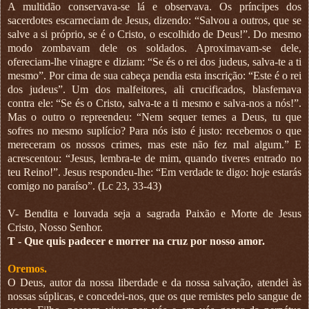
A multidão conservava-se lá e observava. Os príncipes dos
sacerdotes escarneciam de Jesus, dizendo: “Salvou a outros, que se
salve a si próprio, se é o Cristo, o escolhido de Deus!”. Do mesmo
modo zombavam dele os soldados. Aproximavam-se dele,
ofereciam-lhe vinagre e diziam: “Se és o rei dos judeus, salva-te a ti
mesmo”. Por cima de sua cabeça pendia esta inscrição: “Este é o rei
dos judeus”. Um dos malfeitores, ali crucificados, blasfemava
contra ele: “Se és o Cristo, salva-te a ti mesmo e salva-nos a nós!”.
Mas o outro o repreendeu: “Nem sequer temes a Deus, tu que
sofres no mesmo suplício? Para nós isto é justo: recebemos o que
mereceram os nossos crimes, mas este não fez mal algum.” E
acrescentou: “Jesus, lembra-te de mim, quando tiveres entrado no
teu Reino!”. Jesus respondeu-lhe: “Em verdade te digo: hoje estarás
comigo no paraíso”. (Lc 23, 33-43)
V- Bendita e louvada seja a sagrada Paixão e Morte de Jesus
Cristo, Nosso Senhor.
T - Que quis padecer e morrer na cruz por nosso amor.
Oremos.
O Deus, autor da nossa liberdade e da nossa salvação, atendei às
nossas súplicas, e concedei-nos, que os que remistes pelo sangue de