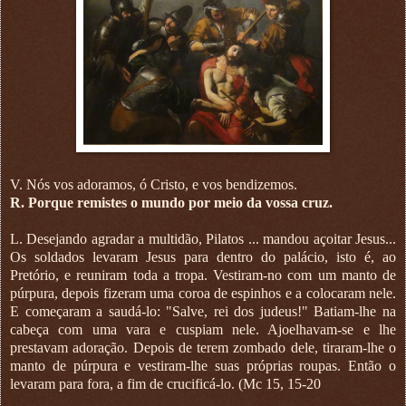
V. Nós vos adoramos, ó Cristo, e vos bendizemos.
R. Porque remistes o mundo por meio da vossa cruz.
L. Desejando agradar a multidão, Pilatos ... mandou açoitar Jesus...
Os soldados levaram Jesus para dentro do palácio, isto é, ao
Pretório, e reuniram toda a tropa. Vestiram-no com um manto de
púrpura, depois fizeram uma coroa de espinhos e a colocaram nele.
E começaram a saudá-lo: "Salve, rei dos judeus!" Batiam-lhe na
cabeça com uma vara e cuspiam nele. Ajoelhavam-se e lhe
prestavam adoração. Depois de terem zombado dele, tiraram-lhe o
manto de púrpura e vestiram-lhe suas próprias roupas. Então o
levaram para fora, a fim de crucificá-lo. (Mc 15, 15-20