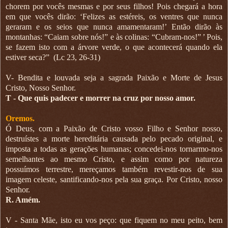
chorem por vocês mesmas e por seus filhos! Pois chegará a hora
em que vocês dirão: ‘Felizes as estéreis, os ventres que nunca
geraram e os seios que nunca amamentaram!’ Então dirão às
montanhas: “Caiam sobre nós!” e às colinas: “Cubram-nos!”
’
Pois,
se fazem isto com a
á
rvore verde, o que acontecer
á
quando ela
estiver seca?
”
(Lc 23, 26-31)
V- Bendita e louvada seja a sagrada Paixão e Morte de Jesus
Cristo, Nosso Senhor.
T - Que quis padecer e morrer na cruz por nosso amor.
Oremos.
Ó Deus, com a Paixão de Cristo vosso Filho e Senhor nosso,
destruístes a morte hereditária causada pelo pecado original, e
imposta a todas as gerações humanas; concedei-nos tornarmo-nos
semelhantes ao mesmo Cristo, e assim como por natureza
possuímos terrestre, mereçamos também revestir-nos de sua
imagem celeste, santificando-nos pela sua graça. Por Cristo, nosso
Senhor.
R. Amém.
V - Santa Mãe, isto eu vos peço: que fiquem no meu peito, bem