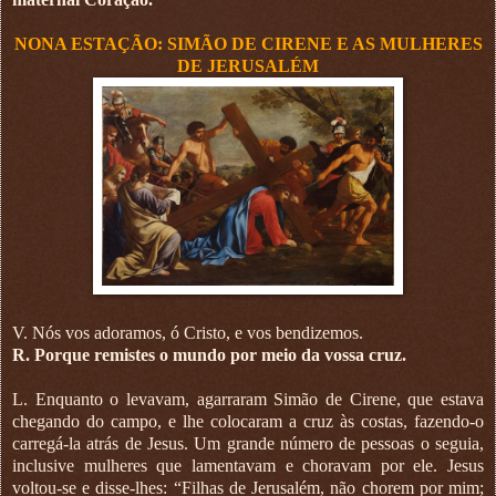
NONA ESTAÇÃO: SIMÃO DE CIRENE E AS MULHERES
DE JERUSALÉM
V. Nós vos adoramos, ó Cristo, e vos bendizemos.
R. Porque remistes o mundo por meio da vossa cruz.
L. Enquanto o levavam, agarraram Simão de Cirene, que estava
chegando do campo, e lhe colocaram a cruz às costas, fazendo-o
carregá-la atrás de Jesus. Um grande número de pessoas o seguia,
inclusive mulheres que lamentavam e choravam por ele. Jesus
voltou-se e disse-lhes: “Filhas de Jerusalém, não chorem por mim;