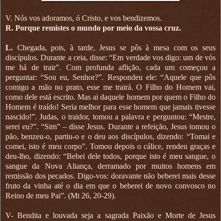
V. Nós vos adoramos, ó Cristo, e vos bendizemos.
R. Porque remistes o mundo por meio da vossa cruz.
L.
Chegada, pois, à tarde, Jesus se pôs à mesa com os seus
discípulos. Durante a ceia, disse: “Em verdade vos digo: um de vós
me há de trair”. Com profunda aflição, cada um começou a
perguntar: “Sou eu, Senhor?”. Respondeu ele: “Aquele que pôs
comigo a mão no prato, esse me trairá. O Filho do Homem vai,
como dele está escrito. Mas ai daquele homem por quem o Filho do
Homem é traído! Seria melhor para esse homem que jamais tivesse
nascido!”. Judas, o traidor, tomou a palavra e perguntou: “Mestre,
serei eu?”. “Sim” – disse Jesus. Durante a refeição, Jesus tomou o
pão, benzeu-o, partiu-o e o deu aos discípulos, dizendo: “Tomai e
comei, isto é meu corpo”. Tomou depois o cálice, rendeu graças e
deu-lho, dizendo: “Bebei dele todos, porque isto é meu sangue, o
sangue da Nova Aliança, derramado por muitos homens em
remissão dos pecados. Digo-vos: doravante não beberei mais desse
fruto da vinha até o dia em que o beberei de novo convosco no
Reino de meu Pai”. (Mt 26, 20-29).
V- Bendita e louvada seja a sagrada Paixão e Morte de Jesus