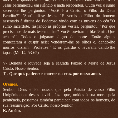
Jesus permaneceu em silêncio e nada respondeu. Outra vez o sumo
sacerdote lhe perguntou: "Você é o Cristo, o Filho do Deus
Bendito?" "Sou", disse Jesus. "E vereis o Filho do homem
assentado à direita do Poderoso vindo com as nuvens do céu."O
sumo sacerdote, rasgando as próprias vestes, perguntou: "Por que
precisamos de mais testemunhas? Vocês ouviram a blasfêmia. Que
acham?" Todos o julgaram digno de morte. Então alguns
começaram a cuspir nele; vendaram-lhe os olhos e, dando-lhe
murros, diziam: "Profetize!" E os guardas o levaram, dando-lhe
tapas. (Mc 14, 53-65)
V- Bendita e louvada seja a sagrada Paixão e Morte de Jesus
Cristo, Nosso Senhor.
T - Que quis padecer e morrer na cruz por nosso amor.
Oremos.
Senhor, Deus e Pai nosso, que pela Paixão de vosso Filho
Unigênito nos destes a vida, fazei que, unidos à sua morte pela
penitência, possamos também participar, com todos os homens, de
sua ressurreição. Por Cristo, nosso Senhor.
R. Amém.