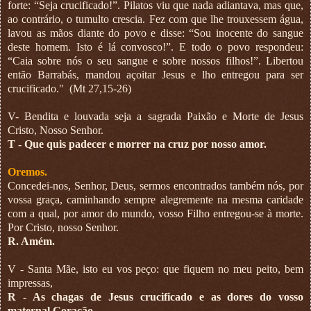
forte: “Seja crucificado!”. Pilatos viu que nada adiantava, mas que,
ao contrário, o tumulto crescia. Fez com que lhe trouxessem água,
lavou as mãos diante do povo e disse: “Sou inocente do sangue
deste homem. Isto é lá convosco!”. E todo o povo respondeu:
“Caia sobre nós o seu sangue e sobre nossos filhos!”. Libertou
então Barrabás, mandou açoitar Jesus e lho entregou para ser
crucificado."
(Mt 27,15-26)
V- Bendita e louvada seja a sagrada Paixão e Morte de Jesus
Cristo, Nosso Senhor.
T - Que quis padecer e morrer na cruz por nosso amor.
Oremos.
Concedei-nos, Senhor, Deus, sermos encontrados também nós, por
vossa graça, caminhando sempre alegremente na mesma caridade
com a qual, por amor do mundo, vosso Filho entregou-se à morte.
Por Cristo, nosso Senhor.
R. Amém.
V - Santa Mãe, isto eu vos peço: que fiquem no meu peito, bem
impressas,
R - As chagas de Jesus crucificado e as dores do vosso
maternal Coração.