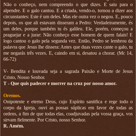
Não o conheço, nem compreendo o que dizes. E saiu para o
alpendre. E o galo cantou. E a criada, vendo-o, tornou a dizer aos
circunstantes: Este é um deles. Mas ele outra vez o negou. E, pouco
depois, os que ali estavam disseram a Pedro: Verdadeiramente, és
um deles, porque também tu és galileu. Ele, porém, começou a
praguejar e a jurar: Não conheço esse homem de quem falais! E
logo cantou o galo pela segunda vez. Então, Pedro se lembrou da
palavra que Jesus lhe dissera: Antes que duas vezes cante o galo, tu
me negarás três vezes. E, caindo em si, desatou a chorar. (Mc 14,
66-72)
V- Bendita e louvada seja a sagrada Paixão e Morte de Jesus
Cristo, Nosso Senhor.
T - Que quis padecer e morrer na cruz por nosso amor.
Oremos.
Onipotente e eterno Deus, cujo Espírito santifica e rege todo o
corpo da Igreja, ouvi as possas súplicas em favor de todas as
ordens, a fim de que todas elas, coadjuvadas pela vossa graça, vos
sirvam fielmente. Por Cristo, nosso Senhor.
R. Amém.