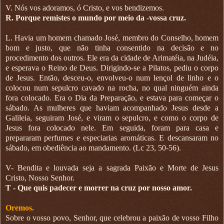
V. Nós vos adoramos, ó Cristo, e vos bendizemos.
R. Porque remistes o mundo por meio da -vossa cruz.
L. Havia um homem chamado José, membro do Conselho, homem
bom e justo, que não tinha consentido na decisão e no
procedimento dos outros. Ele era da cidade de Arimatéia, na Judéia,
e esperava o Reino de Deus. Dirigindo-se a Pilatos, pediu o corpo
de Jesus. Então, desceu-o, envolveu-o num lençol de linho e o
colocou num sepulcro cavado na rocha, no qual ninguém ainda
fora colocado. Era o Dia da Preparação, e estava para começar o
sábado. As mulheres que haviam acompanhado Jesus desde a
Galileia, seguiram José, e viram o sepulcro, e como o corpo de
Jesus fora colocado nele. Em seguida, foram para casa e
prepararam perfumes e especiarias aromáticas. E descansaram no
sábado, em obediência ao mandamento. (Lc 23, 50-56).
V- Bendita e louvada seja a sagrada Paixão e Morte de Jesus
Cristo, Nosso Senhor.
T - Que quis padecer e morrer na cruz por nosso amor.
Oremos.
Sobre o vosso povo, Senhor, que celebrou a paixão de vosso Filho