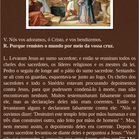
V. Nós vos adoramos, ó Cristo, e vos bendizemos.
R. Porque remistes o mundo por meio da vossa cruz.
L. Levaram Jesus ao sumo sacerdote; e então se reuniram todos os
chefes dos sacerdotes, os líderes religiosos e os mestres da lei.
Pedro o seguiu de longe até o pátio do sumo sacerdote. Sentando-
se ali com os guardas, esquentava-se junto ao fogo. Os chefes dos
sacerdotes e todo o Sinédrio estavam procurando depoimentos
contra Jesus, para que pudessem condená-lo à morte, mas não
encontravam nenhum. Muitos testemunharam falsamente contra
ele, mas as declarações deles não eram coerentes. Então se
levantaram alguns e declararam falsamente contra ele: "Nós o
ouvimos dizer: 'Destruirei este templo feito por mãos humanas e em
três dias construirei outro, não feito por mãos de homens' ". Mas,
nem mesmo assim, o depoimento deles era coerente. Depois o
sumo sacerdote levantou-se diante deles e perguntou a Jesus: "Você
não vai responder à acusação que estes fazem sobre você?" Mas