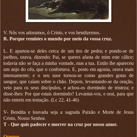
V. Nós vos adoramos, ó Cristo, e vos bendizemos.
R. Porque remistes o mundo por meio da vossa cruz.
L. E apartou-se deles cerca de um tiro de pedra; e pondo-se de
joelhos, orava, dizendo: Pai, se queres afasta de mim este cálice;
todavia não se faça a minha vontade, mas a tua. Então lhe apareceu
um anjo do céu, que o confortava. E, posto em agonia, orava mais
intensamente; e o seu suor tornou-se como grandes gotas de
sangue, que caíam sobre o chão. Depois, levantando-se da oração,
veio para os seus discípulos, e achou-os dormindo de tristeza; e
disse-lhes: Por que estais dormindo? Levantai-vos, e orai, para que
não entreis em tentação. (Lc 22, 41-46)
V- Bendita e louvada seja a sagrada Paixão e Morte de Jesus
Cristo, Nosso Senhor.
T - Que quis padecer e morrer na cruz por nosso amor.
Oremos.