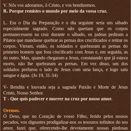
V. Nós vos adoramos, ó Cristo, e vos bendizemos.
R. Porque remistes o mundo por meio da vossa cruz.
L. Era o Dia da Preparação e o dia seguinte seria um sábado
especialmente sagrado. Como não queriam que os corpos
permanecessem na cruz durante o sábado, os judeus pediram a
Pilatos que mandasse quebrar as pernas dos crucificados e retirar os
corpos. Vieram, então, os soldados e quebraram as pernas do
primeiro homem que fora crucificado com Jesus e, em seguida, as
do outro. Mas, quando chegaram a Jesus, constatando que já estava
morto, não lhe quebraram as pernas. Em vez disso, um dos
soldados perfurou o lado de Jesus com uma lança, e logo saiu
sangue e água. (Jo 19, 31-34)
V- Bendita e louvada seja a sagrada Paixão e Morte de Jesus
Cristo, Nosso Senhor.
T - Que quis padecer e morrer na cruz por nosso amor.
Oremos.
Ó Deus, que no Coração de vosso Filho, ferido pelos nossos
pecados, vos dignastes prodigalizar-nos os tesouros infinitos do seu
amor, fazei que, oferecendo-lhe devotamente nossas piedosas