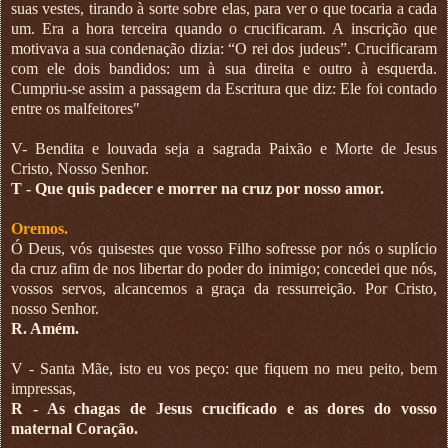
suas vestes, tirando à sorte sobre elas, para ver o que tocaria a cada
um. Era a hora terceira quando o crucificaram. A inscrição que
motivava a sua condenação dizia: “O rei dos judeus”. Crucificaram
com ele dois bandidos: um à sua direita e outro à esquerda.
Cumpriu-se assim a passagem da Escritura que diz: Ele foi contado
entre os malfeitores"
V- Bendita e louvada seja a sagrada Paixão e Morte de Jesus
Cristo, Nosso Senhor.
T - Que quis padecer e morrer na cruz por nosso amor.
Oremos.
Ó Deus, vós quisestes que vosso Filho sofresse por nós o suplício
da cruz afim de nos libertar do poder do inimigo; concedei que nós,
vossos servos, alcancemos a graça da ressurreição. Por Cristo,
nosso Senhor.
R. Amém.
V - Santa Mãe, isto eu vos peço: que fiquem no meu peito, bem
impressas,
R - As chagas de Jesus crucificado e as dores do vosso
maternal Coração.