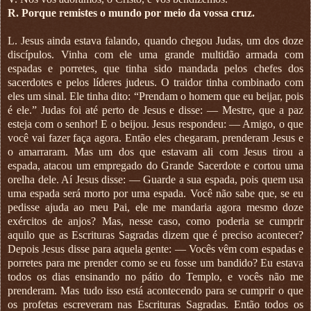
R. Porque remistes o mundo por meio da vossa cruz.
L. Jesus ainda estava falando, quando chegou Judas, um dos doze
discípulos. Vinha com ele uma grande multidão armada com
espadas e porretes, que tinha sido mandada pelos chefes dos
sacerdotes e pelos líderes judeus. O traidor tinha combinado com
eles um sinal. Ele tinha dito: “Prendam o homem que eu beijar, pois
é ele.” Judas foi até perto de Jesus e disse: — Mestre, que a paz
esteja com o senhor! E o beijou. Jesus respondeu: — Amigo, o que
você vai fazer faça agora. Então eles chegaram, prenderam Jesus e
o amarraram. Mas um dos que estavam ali com Jesus tirou a
espada, atacou um empregado do Grande Sacerdote e cortou uma
orelha dele. Aí Jesus disse: — Guarde a sua espada, pois quem usa
uma espada será morto por uma espada. Você não sabe que, se eu
pedisse ajuda ao meu Pai, ele me mandaria agora mesmo doze
exércitos de anjos? Mas, nesse caso, como poderia se cumprir
aquilo que as Escrituras Sagradas dizem que é preciso acontecer?
Depois Jesus disse para aquela gente: — Vocês vêm com espadas e
porretes para me prender como se eu fosse um bandido? Eu estava
todos os dias ensinando no pátio do Templo, e vocês não me
prenderam. Mas tudo isso está acontecendo para se cumprir o que
os profetas escreveram nas Escrituras Sagradas. Então todos os