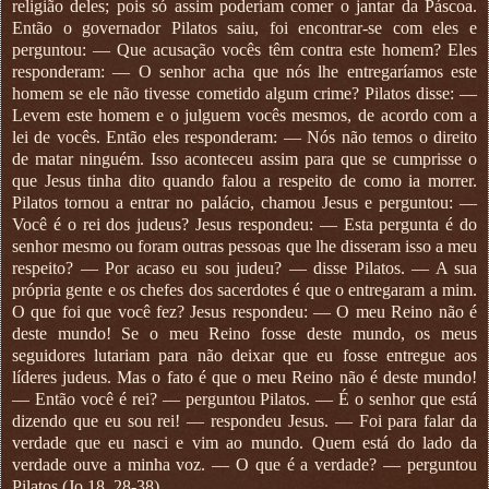
religião deles; pois só assim poderiam comer o jantar da Páscoa.
Então o governador Pilatos saiu, foi encontrar-se com eles e
perguntou: — Que acusação vocês têm contra este homem? Eles
responderam: — O senhor acha que nós lhe entregaríamos este
homem se ele não tivesse cometido algum crime? Pilatos disse: —
Levem este homem e o julguem vocês mesmos, de acordo com a
lei de vocês. Então eles responderam: — Nós não temos o direito
de matar ninguém. Isso aconteceu assim para que se cumprisse o
que Jesus tinha dito quando falou a respeito de como ia morrer.
Pilatos tornou a entrar no palácio, chamou Jesus e perguntou: —
Você é o rei dos judeus? Jesus respondeu: — Esta pergunta é do
senhor mesmo ou foram outras pessoas que lhe disseram isso a meu
respeito? — Por acaso eu sou judeu? — disse Pilatos. — A sua
própria gente e os chefes dos sacerdotes é que o entregaram a mim.
O que foi que você fez? Jesus respondeu: — O meu Reino não é
deste mundo! Se o meu Reino fosse deste mundo, os meus
seguidores lutariam para não deixar que eu fosse entregue aos
líderes judeus. Mas o fato é que o meu Reino não é deste mundo!
— Então você é rei? — perguntou Pilatos. — É o senhor que está
dizendo que eu sou rei! — respondeu Jesus. — Foi para falar da
verdade que eu nasci e vim ao mundo. Quem está do lado da
verdade ouve a minha voz. — O que é a verdade? — perguntou
Pilatos (Jo 18, 28-38)