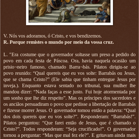
V. Nós vos adoramos, ó Cristo, e vos bendizemos.
R. Porque remistes o mundo por meio da vossa cruz.
L. "Era costume que o governador soltasse um preso a pedido do
povo em cada festa de Páscoa. Ora, havia naquela ocasião um
prisio¬neiro famoso, chamado Barra¬bás. Pilatos dirigiu-se ao
povo reunido: “Qual quereis que eu vos solte: Barrabás ou Jesus,
que se chama Cristo?” (Ele sabia que tinham entregue Jesus por
inveja.). Enquanto estava sentado no tribunal, sua mulher lhe
mandou dizer: “Nada faças a esse justo. Fui hoje atormentada por
um sonho que lhe diz respeito”. Mas os príncipes dos sacerdotes e
os anciãos persuadiram o povo que pedisse a libertação de Barrabás
e fizesse morrer Jesus. O governador tomou então a palavra: “Qual
dos dois quereis que eu vos solte?”. Responderam: “Barrabás!”.
Pilatos perguntou: “Que farei então de Jesus, que é chamado o
Cristo?”. Todos responderam: “Seja crucificado!”. O governador
tornou a perguntar: “Mas que mal fez ele?”. E gritavam ainda mais