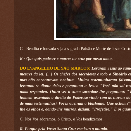
C - Bendita e louvada seja a sagrada Paixão e Morte de Jesus Crist
R - Que quis padecer e morrer na cruz por nosso amor.
DO EVANGELHO DE SÃO MARCOS:
Levaram Jesus ao sumo s
mestres da lei. (...) Os chefes dos sacerdotes e todo o Sinédr
mas não encontravam nenhum. Muitos testemunharam falsamente
levantou-se diante deles e perguntou a Jesus: "Você não vai r
nada respondeu. Outra vez o sumo sacerdote lhe perguntou: "V
homem assentado à direita do Poderoso vindo com as nuvens do 
de mais testemunhas? Vocês ouviram a blasfêmia. Que acham?"
lhe os olhos e, dando-lhe murros, diziam: "Profetize!" E os guar
C. Nós Vos adoramos, ó Cristo, e Vos bendizemos:
R. Porque pela Vossa Santa Cruz remistes o mundo.