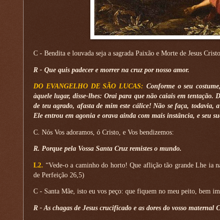
C - Bendita e louvada seja a sagrada Paixão e Morte de Jesus Crist
R - Que quis padecer e morrer na cruz por nosso amor.
DO EVANGELHO DE SÃO LUCAS:
Conforme o seu costume, 
àquele lugar, disse-lhes: Orai para que não caiais em tentação. D
de teu agrado, afasta de mim este cálice! Não se faça, todavia
Ele entrou em agonia e orava ainda com mais instância, e seu suo
C. Nós Vos adoramos, ó Cristo, e Vos bendizemos:
R. Porque pela Vossa Santa Cruz remistes o mundo.
L2.
“Vede-o a caminho do horto! Que aflição tão grande Lhe ia na
de Perfeição 26,5)
C - Santa Mãe, isto eu vos peço: que fiquem no meu peito, bem im
R - As chagas de Jesus crucificado e as dores do vosso maternal 