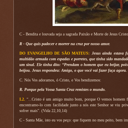
C - Bendita e louvada seja a sagrada Paixão e Morte de Jesus Crist
R - Que quis padecer e morrer na cruz por nosso amor.
DO EVANGELHO DE SÃO MATEUS:
Jesus ainda estava 
multidão armada com espadas e porretes, que tinha sido mandada 
um sinal. Ele tinha dito: “Prendam o homem que eu beijar, pois é
beijou. Jesus respondeu: Amigo, o que você vai fazer faça agor
C. Nós Vos adoramos, ó Cristo, e Vos bendizemos:
R. Porque pela Vossa Santa Cruz remistes o mundo.
L2.
“...Cristo é um amigo muito bom, porque O vemos homem fr
encontramo-lo com facilidade junto a nós este Senhor se viu pri
sofrer mais”. (Vida 22,10,14)
C - Santa Mãe, isto eu vos peço: que fiquem no meu peito, bem im