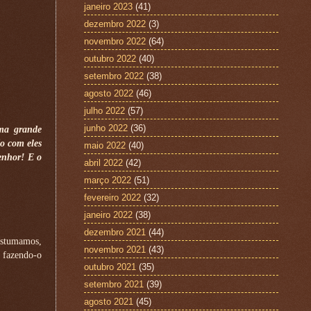
janeiro 2023
(41)
dezembro 2022
(3)
novembro 2022
(64)
outubro 2022
(40)
setembro 2022
(38)
agosto 2022
(46)
julho 2022
(57)
junho 2022
(36)
uma grande
do com eles
maio 2022
(40)
senhor! E o
abril 2022
(42)
março 2022
(51)
fevereiro 2022
(32)
janeiro 2022
(38)
dezembro 2021
(44)
ostumamos,
novembro 2021
(43)
 fazendo-o
outubro 2021
(35)
setembro 2021
(39)
agosto 2021
(45)