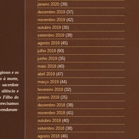
janeiro 2020
(39)
dezembro 2019
(37)
novembro 2019
(42)
outubro 2019
(35)
setembro 2019
(38)
agosto 2019
(45)
julho 2019
(60)
junho 2019
(35)
maio 2019
(40)
giosos e os
abril 2019
(47)
o à morte,
março 2019
(44)
 sacerdote
fevereiro 2019
(32)
silêncio e
janeiro 2019
(25)
o Filho do
precisamos
dezembro 2018
(38)
 vendaram-
novembro 2018
(41)
outubro 2018
(40)
setembro 2018
(38)
agosto 2018
(46)