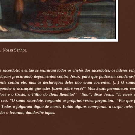
o, Nosso Senhor.
acerdote; e então se reuniram todos os chefes dos sacerdotes, os líderes reli
io estavam procurando depoimentos contra Jesus, para que pudessem condená-l
 contra ele, mas as declarações deles não eram coerentes. (...) O sumo
esponder à acusação que estes fazem sobre você?" Mas Jesus permaneceu em 
ocê é o Cristo, o Filho do Deus Bendito?" "Sou", disse Jesus. "E vereis 
céu. “O sumo sacerdote, rasgando as próprias vestes, perguntou: "Por que 
 Todos o julgaram digno de morte. Então alguns começaram a cuspir nele;
das o levaram, dando-lhe tapas.