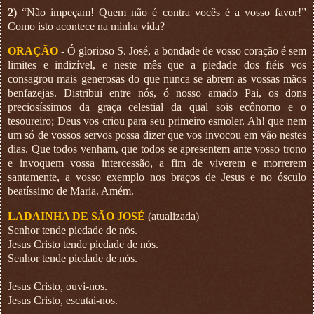
2)
“Não impeçam! Quem não é contra vocês é a vosso favor!”
Como isto acontece na minha vida?
ORAÇÃO
- Ó glorioso S. José, a bondade de vosso coração é sem
limites e indizível, e neste mês que a piedade dos fiéis vos
consagrou mais generosas do que nunca se abrem as vossas mãos
benfazejas. Distribui entre nós, ó nosso amado Pai, os dons
preciosíssimos da graça celestial da qual sois ecônomo e o
tesoureiro; Deus vos criou para seu primeiro esmoler. Ah! que nem
um só de vossos servos possa dizer que vos invocou em vão nestes
dias. Que todos venham, que todos se apresentem ante vosso trono
e invoquem vossa intercessão, a fim de viverem e morrerem
santamente, a vosso exemplo nos braços de Jesus e no ósculo
beatíssimo de Maria. Amém.
LADAINHA DE SÃO JOSÉ
(atualizada)
Senhor tende piedade de nós.
Jesus Cristo tende piedade de nós.
Senhor tende piedade de nós.
Jesus Cristo, ouvi-nos.
Jesus Cristo, escutai-nos.