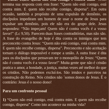
termina sua resposta com esta frase: “Quem não está comigo, está
contra mim. E quem não recolhe comigo, dispersa”. Em outra
ocasião, também a propósito de uma expulsão de demônio, os
discípulos impediram um homem de usar o nome de Jesus para
expulsar um demônio, pois ele não era do grupo dele. Jesus
respondeu: “Não impeçam! Quem não é contra vocês é a vosso
favor!” (Lc 9,50). Parecem duas frases contraditórias, mas não são.
A frase do evangelho de hoje é dita contra os inimigos que tem
preconceito contra Jesus: “Quem não está comigo, está contra mim.
E quem não recolhe comigo, dispersa”. Preconceito e não aceitação
tornam o diálogo impossível e rompe a união. A outra frase é dita
para os discípulos que pensavam ter o monopólio de Jesus: “Quem
não é contra vocês é a vosso favor!” Muita gente que não é cristão
pratica o amor, a bondade, a justiça, muitas vezes até melhor do que
os cristãos. Não podemos excluí-los. São irmãos e parceiros na
construção do Reino. Nós cristãos não ´somos donos de Jesus. É o
contrário: Jesus é o nosso dono!
Para um confronto pessoal
1)
“Quem não está comigo, está contra mim. E quem não recolhe
comigo, dispersa” Como isto acontece na minha vida?