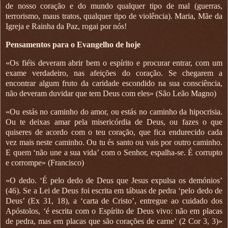
de nosso coração e do mundo qualquer tipo de mal (guerras,
terrorismo, maus tratos, qualquer tipo de violência). Maria, Mãe da
Igreja e Rainha da Paz, rogai por nós!
Pensamentos para o Evangelho de hoje
«Os fiéis deveram abrir bem o espírito e procurar entrar, com um
exame verdadeiro, nas afeições do coração. Se chegarem a
encontrar algum fruto da caridade escondido na sua consciência,
não deveram duvidar que tem Deus com eles» (São Leão Magno)
«Ou estás no caminho do amor, ou estás no caminho da hipocrisia.
Ou te deixas amar pela misericórdia de Deus, ou fazes o que
quiseres de acordo com o teu coração, que fica endurecido cada
vez mais neste caminho. Ou tu és santo ou vais por outro caminho.
E quem ‘não une a sua vida’ com o Senhor, espalha-se. É corrupto
e corrompe» (Francisco)
«O dedo. ‘É pelo dedo de Deus que Jesus expulsa os demónios’
(46). Se a Lei de Deus foi escrita em tábuas de pedra ‘pelo dedo de
Deus’ (Ex 31, 18), a ‘carta de Cristo’, entregue ao cuidado dos
Apóstolos, ‘é escrita com o Espírito de Deus vivo: não em placas
de pedra, mas em placas que são corações de carne’ (2 Cor 3, 3)»