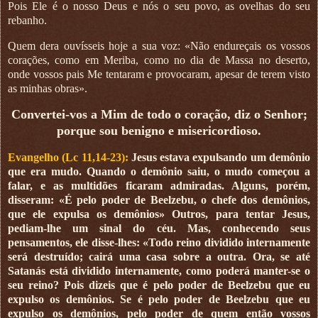
Pois Ele é o nosso Deus e nós o seu povo, as ovelhas do seu
rebanho.
Quem dera ouvísseis hoje a sua voz: «Não endureçais os vossos
corações, como em Meriba, como no dia de Massa no deserto,
onde vossos pais Me tentaram e provocaram, apesar de terem visto
as minhas obras».
Convertei-vos a Mim de todo o coração, diz o Senhor;
porque sou benigno e misericordioso.
Evangelho (Lc 11,14-23):
Jesus estava expulsando um demônio
que era mudo. Quando o demônio saiu, o mudo começou a
falar, e as multidões ficaram admiradas. Alguns, porém,
disseram: «É pelo poder de Beelzebu, o chefe dos demônios,
que ele expulsa os demônios» Outros, para tentar Jesus,
pediam-lhe um sinal do céu. Mas, conhecendo seus
pensamentos, ele disse-lhes: «Todo reino dividido internamente
será destruído; cairá uma casa sobre a outra. Ora, se até
Satanás está dividido internamente, como poderá manter-se o
seu reino? Pois dizeis que é pelo poder de Beelzebu que eu
expulso os demônios. Se é pelo poder de Beelzebu que eu
expulso os demônios, pelo poder de quem então vossos