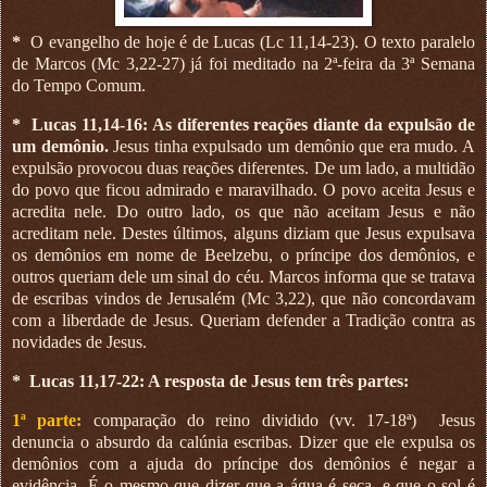
*
O evangelho de hoje é de Lucas (Lc 11,14-23). O texto paralelo
de Marcos (Mc 3,22-27) já foi meditado na 2ª-feira da 3ª Semana
do Tempo Comum.
*
Lucas 11,14-16: As diferentes reações diante da expulsão de
um demônio.
Jesus tinha expulsado um demônio que era mudo. A
expulsão provocou duas reações diferentes. De um lado, a multidão
do povo que ficou admirado e maravilhado. O povo aceita Jesus e
acredita nele. Do outro lado, os que não aceitam Jesus e não
acreditam nele. Destes últimos, alguns diziam que Jesus expulsava
os demônios em nome de Beelzebu, o príncipe dos demônios, e
outros queriam dele um sinal do céu. Marcos informa que se tratava
de escribas vindos de Jerusalém (Mc 3,22), que não concordavam
com a liberdade de Jesus. Queriam defender a Tradição contra as
novidades de Jesus.
*
Lucas 11,17-22: A resposta de Jesus tem três partes:
1ª parte:
comparação do reino dividido (vv. 17-18ª)
Jesus
denuncia o absurdo da calúnia escribas. Dizer que ele expulsa os
demônios com a ajuda do príncipe dos demônios é negar a
evidência. É o mesmo que dizer que a água é seca, e que o sol é