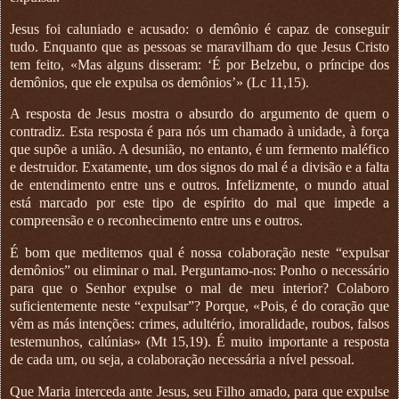
Jesus foi caluniado e acusado: o demônio é capaz de conseguir
tudo. Enquanto que as pessoas se maravilham do que Jesus Cristo
tem feito, «Mas alguns disseram: ‘É por Belzebu, o príncipe dos
demônios, que ele expulsa os demônios’» (Lc 11,15).
A resposta de Jesus mostra o absurdo do argumento de quem o
contradiz. Esta resposta é para nós um chamado à unidade, à força
que supõe a união. A desunião, no entanto, é um fermento maléfico
e destruidor. Exatamente, um dos signos do mal é a divisão e a falta
de entendimento entre uns e outros. Infelizmente, o mundo atual
está marcado por este tipo de espírito do mal que impede a
compreensão e o reconhecimento entre uns e outros.
É bom que meditemos qual é nossa colaboração neste “expulsar
demônios” ou eliminar o mal. Perguntamo-nos: Ponho o necessário
para que o Senhor expulse o mal de meu interior? Colaboro
suficientemente neste “expulsar”? Porque, «Pois, é do coração que
vêm as más intenções: crimes, adultério, imoralidade, roubos, falsos
testemunhos, calúnias» (Mt 15,19). É muito importante a resposta
de cada um, ou seja, a colaboração necessária a nível pessoal.
Que Maria interceda ante Jesus, seu Filho amado, para que expulse