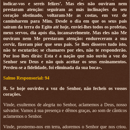
indicar-vos e sereis felizes’. Mas eles não ouviram nem
prestaram atenção: seguiram as más inclinações do seu
coração obstinado, voltaram-Me as costas, em vez de
caminharem para Mim. Desde o dia em que os seus pais
saíram da terra do Egito até hoje, enviei-lhes todos os profetas,
meus servos, dia após dia, incansavelmente. Mas eles não Me
ouviram nem Me prestaram atenção: endureceram a sua
cerviz, fizeram pior que seus pais. Se lhes disseres tudo isto,
não te escutarão; se chamares por eles, não te responderão.
Por isso lhes dirás: Esta é a nação que não ouviu a voz do
Senhor seu Deus e não quis aceitar os seus ensinamentos.
Perdeu-se a fidelidade, foi eliminada da sua boca».
Salmo Responsorial: 94
R. Se hoje ouvirdes a voz do Senhor, não fecheis os vossos
corações.
Vinde, exultemos de alegria no Senhor, aclamemos a Deus, nosso
salvador. Vamos à sua presença e dêmos graças, ao som de cânticos
aclamemos o Senhor.
Vinde, prostremo-nos em terra, adoremos o Senhor que nos criou.