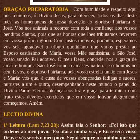
ORAÇÃO PREPARATÓRIA
-
Com humildade e respeito aqui
nos reunimos, ó Divino Jesus, para oferecer, todos os dias deste
mês, as homenagens de nossa devoção ao glorioso Patriarca S.
José. Vós nos animais a recorrer com toda a confiança aos vossos
benditos Santos, pois que as honras que lhes tributamos revertem
em vossa própria glória. Com justos motivos, portanto, esperamos
vos seja agradável o tributo quotidiano que vimos prestar ao
Esposo castíssimo de Maria, vossa Mãe santíssima, a São José,
vosso amado Pai adotivo. Ó meu Deus, concedei-nos a graça de
amar e honrar a São José como o amastes na terra e o honrais no
céu. E vós, ó glorioso Patriarca, pela vossa estreita união com Jesus
e Maria; vós que, à custa de vossas abençoadas fadigas e suores,
nutristes a um e outro, desempenhando neste mundo o papel do
Divino Padre Eterno; alcançai-nos luz e graça para terminar com
fruto estes devotos exercícios que em vosso louvor alegremente
começamos. Amém.
LECTIO DIVINA
1ª Leitura (Lam 7,23-28):
Assim fala o Senhor: «Foi isto que
ordenei ao meu povo: ‘Escutai a minha voz, e Eu serei o vosso
Deus e vós sereis o meu povo. Segui sempre o caminho que vou