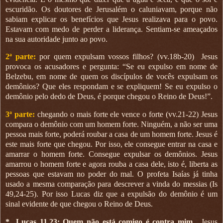
escuridão. Os doutores de Jerusalém o caluniavam, porque não
sabiam explicar os benefícios que Jesus realizava para o povo.
Estavam com medo de perder a liderança. Sentiam-se ameaçados
na sua autoridade junto ao povo.
2ª parte:
por quem expulsam vossos filhos? (vv.18b-20)
Jesus
provoca os acusadores e pergunta: “Se eu expulso em nome de
Belzebu, em nome de quem os discípulos de vocês expulsam os
demônios? Que eles respondam e se expliquem! Se eu expulso o
demônio pelo dedo de Deus, é porque chegou o Reino de Deus!”.
3ª parte:
chegando o mais forte ele vence o forte (vv.21-22) Jesus
compara o demônio com um homem forte. Ninguém, a não ser uma
pessoa mais forte, poderá roubar a casa de um homem forte. Jesus é
este mais forte que chegou. Por isso, ele consegue entrar na casa e
amarrar o homem forte. Consegue expulsar os demônios. Jesus
amarrou o homem forte e agora rouba a casa dele, isto é, liberta as
pessoas que estavam no poder do mal. O profeta Isaías já tinha
usado a mesma comparação para descrever a vinda do messias (Is
49,24-25). Por isso Lucas diz que a expulsão do demônio é um
sinal evidente de que chegou o Reino de Deus.
*
Lucas 11,23: Quem não está comigo é contra mim.
Jesus