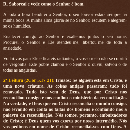
R. Saboreai e vede como o Senhor é bom.
A toda a hora bendirei o Senhor, o seu louvor estará sempre na
minha boca. A minha alma gloria-se no Senhor: escutem e alegrem-
se os humildes.
Enaltecei comigo ao Senhor e exaltemos juntos o seu nome.
Procurei o Senhor e Ele atendeu-me, libertou-me de toda a
ansiedade.
Voltai-vos para Ele e ficareis radiantes, o vosso rosto não se cobrirá
de vergonha. Este pobre clamou e o Senhor o ouviu, salvou-o de
todas as angústias.
2ª Leitura (2Cor 5,17-21):
Irmãos: Se alguém está em Cristo, é
uma nova criatura. As coisas antigas passaram; tudo foi
renovado. Tudo isto vem de Deus, que por Cristo nos
reconciliou consigo e nos confiou o ministério da reconciliação.
Na verdade, é Deus que em Cristo reconcilia o mundo consigo,
não levando em conta as faltas dos homens e confiando-nos a
palavra da reconciliação. Nós somos, portanto, embaixadores
de Cristo; é Deus quem vos exorta por nosso intermédio. Nós
vos pedimos em nome de Cristo: reconciliai-vos com Deus. A