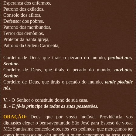
Esperança dos enfermos,
Patrono dos exilados,
Consolo dos aflitos,
Defensor dos pobres,
Patrono dos moribundos,
Terror dos demônios,
Protetor da Santa Igreja,
Patrono da Ordem Carmelita,
Cordeiro de Deus, que tirais o pecado do mundo,
perdoai-nos,
Senhor.
Cordeiro de Deus, que tirais o pecado do mundo,
ouvi-nos,
Senhor.
Cordeiro de Deus, que tirais o pecado do mundo,
tende piedade
nós.
V.
- O Senhor o constituiu dono de sua casa.
R. - E fê-lo príncipe de todas as suas possessões.
ORAÇÃO:
Deus, que por vossa inefável Providência vos
dignastes eleger o bem-aventurado São José para Esposo de vossa
Mãe Santíssima concedei-nos, nós vos pedimos, que mereçamos ter
como intercessor no céu aquele a quem veneramos na terra como