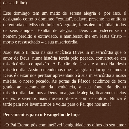
de seu Filho).
Este domingo tem um matiz de serena alegria e, por isso, é
designado como o domingo “exultai”, palavra presente na antífona
de entrada da Missa de hoje: «Alegra-te, Jerusalém; rejubilai, todos
os seus amigos. Exultai de alegria». Deus compadeceu-se do
homem perdido e extraviado, e manifestou-lhe em Jesus Cristo –
morto e ressuscitado – a sua misericórdia.
João Paulo II dizia na sua encíclica Dives in misericórdia que o
amor de Deus, numa história ferida pelo pecado, converteu-se em
misericórdia, compaixão. A Paixão de Jesus é a medida desta
misericórdia. Assim entendemos que a alegria maior que damos a
Deus é deixar-nos perdoar apresentando à sua misericórdia a nossa
miséria, o nosso pecado. Às portas da Páscoa acudimos de bom
grado ao sacramento da penitência, a sua fonte da divina
misericórdia: daremos a Deus uma grande alegria, ficaremos cheios
de paz e seremos mais misericordiosos com os outros. Nunca é
tarde para nos levantarmos e voltar para o Pai que nos ama!
Pensamentos para o Evangelho de hoje
«O Pai Eterno pôs com inefável benignidade os olhos do seu amor