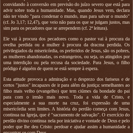
convidando à conversão em previsão do juízo severo que está para
advir sobre toda a humanidade. Mas, quando Jesus vem, declara
não ter vindo "para condenar o mundo, mas para salvar o mundo"
(cf. Jo 3,17; 12,47), que veio não para os que se julgam justos, mas
sim para os pecadores que se arrependem (cf. 2ª leitura).
Ele vai à procura dos pecadores como o pastor vai à procura da
ovelha perdida ou a mulher à procura da dracma perdida. Os
privilegiados da misericórdia, os preferidos de Jesus, são os pobres,
as mulheres abandonadas, os estrangeiros, ou seja, os atingidos por
uma interdição ou pela recusa da sociedade. Para Jesus, o filho
pródigo é alguém de quem se está sempre à espera.
Esta atitude provoca a admiração e o desprezo dos fariseus e de
certos "justos" incapazes de ir para além da justiça: semelhantes ao
filho mais velho (evangelho) que tem ciúmes da bondade do pai
para com o irmão mais novo. Toda a vida de Cristo, e
especialmente a sua morte na cruz, foi expressão de uma
misericórdia sem limites. A história do perdão começa com Jesus,
continua na Igreja, que é "sacramento de salvação". O exercício do
perdão divino continua nela por iniciativa e vontade de Deus e pelo
poder que lhe deu Cristo: perdoar e ajudar assim a humanidade a
encontrar-se com Deus.