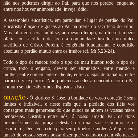
não nos podemos dirigir ao Pai, para que nos perdoe, enquanto
entre nós houver animosidade, inveja, ódio.
A assembleia eucarística, em particular, é lugar de perdão do Pai.
Eucaristia é ação de graças ao Pai na oferta do sacrifício do Filho.
Mas tal oferta seria inútil se, ao mesmo tempo, não fosse também
oferta em sacrifício de toda a comunidade inserida no único
sacrifício de Cristo. Porém, é exigência fundamental e condição
absoluta o perdão mútuo entre os irmãos (cf. Mt 5,23-24).
Todo o tipo de rancor, todo o tipo de mau humor, todo o tipo de
crítica, todo o engano, devem ser eliminados: entre marido e
mulher, entre comerciante e cliente, entre colegas de trabalho, entre
pároco e vice pároco. Não podemos aceder ao encontro com o Pai
comum se não estivermos dispostos a isto.
ORAÇÃO
- Ó glorioso S. José, a bondade de vosso coração é sem
limites e indizível, e neste mês que a piedade dos fiéis vos
consagrou mais generosas do que nunca se abrem as vossas mãos
benfazejas. Distribui entre nós, ó nosso amado Pai, os dons
preciosíssimos da graça celestial da qual sois ecônomo e o
tesoureiro; Deus vos criou para seu primeiro esmoler. Ah! que nem
um só de vossos servos possa dizer que vos invocou em vão nestes