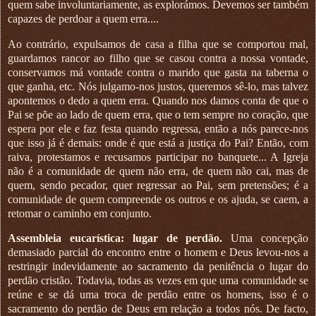
quem sabe involuntariamente, as explorámos. Devemos ser também
capazes de perdoar a quem erra....
Ao contrário, expulsamos de casa a filha que se comportou mal,
guardamos rancor ao filho que se casou contra a nossa vontade,
conservamos má vontade contra o marido que gasta na taberna o
que ganha, etc. Nós julgamo-nos justos, queremos sê-lo, mas talvez
apontemos o dedo a quem erra. Quando nos damos conta de que o
Pai se põe ao lado de quem erra, que o tem sempre no coração, que
espera por ele e faz festa quando regressa, então a nós parece-nos
que isso já é demais: onde é que está a justiça do Pai? Então, com
raiva, protestamos e recusamos participar no banquete... A Igreja
não é a comunidade de quem não erra, de quem não cai, mas de
quem, sendo pecador, quer regressar ao Pai, sem pretensões; é a
comunidade de quem compreende os outros e os ajuda, se caem, a
retomar o caminho em conjunto.
Assembleia eucarística: lugar de perdão.
Uma concepção
demasiado parcial do encontro entre o homem e Deus levou-nos a
restringir indevidamente ao sacramento da penitência o lugar do
perdão cristão. Todavia, todas as vezes em que uma comunidade se
reúne e se dá uma troca de perdão entre os homens, isso é o
sacramento do perdão de Deus em relação a todos nós. De facto,