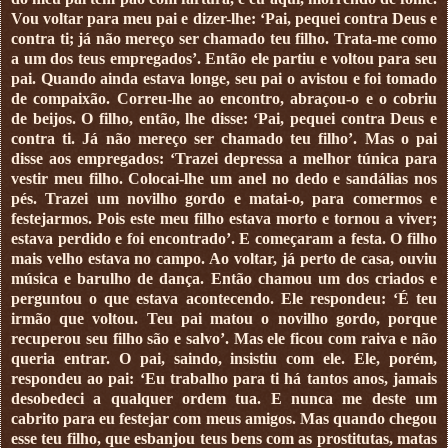
Vou voltar para meu pai e dizer-lhe: ‘Pai, pequei contra Deus e
contra ti; já não mereço ser chamado teu filho. Trata-me como
a um dos teus empregados’. Então ele partiu e voltou para seu
pai. Quando ainda estava longe, seu pai o avistou e foi tomado
de compaixão. Correu-lhe ao encontro, abraçou-o e o cobriu
de beijos. O filho, então, lhe disse: ‘Pai, pequei contra Deus e
contra ti. Já não mereço ser chamado teu filho’. Mas o pai
disse aos empregados: ‘Trazei depressa a melhor túnica para
vestir meu filho. Colocai-lhe um anel no dedo e sandálias nos
pés. Trazei um novilho gordo e matai-o, para comermos e
festejarmos. Pois este meu filho estava morto e tornou a viver;
estava perdido e foi encontrado’. E começaram a festa. O filho
mais velho estava no campo. Ao voltar, já perto de casa, ouviu
música e barulho de dança. Então chamou um dos criados e
perguntou o que estava acontecendo. Ele respondeu: ‘É teu
irmão que voltou. Teu pai matou o novilho gordo, porque
recuperou seu filho são e salvo’. Mas ele ficou com raiva e não
queria entrar. O pai, saindo, insistiu com ele. Ele, porém,
respondeu ao pai: ‘Eu trabalho para ti há tantos anos, jamais
desobedeci a qualquer ordem tua. E nunca me deste um
cabrito para eu festejar com meus amigos. Mas quando chegou
esse teu filho, que esbanjou teus bens com as prostitutas, matas