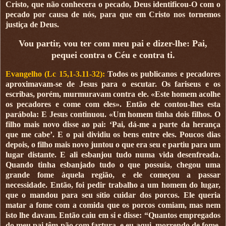
Cristo, que não conhecera o pecado, Deus identificou-O com o
pecado por causa de nós, para que em Cristo nos tornemos
justiça de Deus.
Vou partir, vou ter com meu pai e dizer-lhe: Pai,
pequei contra o Céu e contra ti.
Evangelho (Lc 15,1-3.11-32):
Todos os publicanos e pecadores
aproximavam-se de Jesus para o escutar. Os fariseus e os
escribas, porém, murmuravam contra ele. «Este homem acolhe
os pecadores e come com eles». Então ele contou-lhes esta
parábola: E Jesus continuou. «Um homem tinha dois filhos. O
filho mais novo disse ao pai: ‘Pai, dá-me a parte da herança
que me cabe’. E o pai dividiu os bens entre eles. Poucos dias
depois, o filho mais novo juntou o que era seu e partiu para um
lugar distante. E ali esbanjou tudo numa vida desenfreada.
Quando tinha esbanjado tudo o que possuía, chegou uma
grande fome àquela região, e ele começou a passar
necessidade. Então, foi pedir trabalho a um homem do lugar,
que o mandou para seu sítio cuidar dos porcos. Ele queria
matar a fome com a comida que os porcos comiam, mas nem
isto lhe davam. Então caiu em si e disse: “Quantos empregados
do meu pai têm pão com fartura, e eu aqui, morrendo de fome.