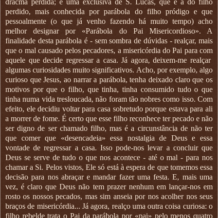
dracma perdida; e uma exclusiva de S. Lucas, que é a do filho
perdido, mais conhecida por parábola do filho pródigo e que
pessoalmente (o que já venho fazendo há muito tempo) acho
melhor designar por «Parábola do Pai Misericordioso». A
finalidade desta parábola é - sem sombra de dúvidas - realçar, mais
que o mal causado pelos pecadores, a misericórdia do Pai para com
aquele que decide regressar a casa. Já agora, deixem-me realçar
algumas curiosidades muito significativos. Acho, por exemplo, algo
curioso que Jesus, ao narrar a parábola, tenha deixado claro que os
motivos por que o filho, que tinha, tinha consumido tudo o que
tinha numa vida tresloucada, não foram tão nobres como isso. Com
efeito, ele decidiu voltar para casa sobretudo porque estava para ali
a morrer de fome. É certo que esse filho reconhece ter pecado e não
ser digno de ser chamado filho, mas é a circunstância de não ter
que comer que «desencadeia» essa nostalgia de Deus e essa
vontade de regressar a casa. Isso pode-nos levar a concluir que
Deus se serve de tudo o que nos acontece - até o mal - para nos
chamar a Si. Pelos vistos, Ele só está à espera de que tomemos essa
decisão para nos abraçar e mandar fazer uma festa. E, mais uma
vez, é claro que Deus não tem prazer nenhum em lançar-nos em
rosto os nossos pecados, mas sim anseia por nos acolher nos seus
braços de misericórdia... Já agora, realço uma outra coisa curiosa: o
filho rebelde trata o Pai da parábola por «pai» pelo menos quatro