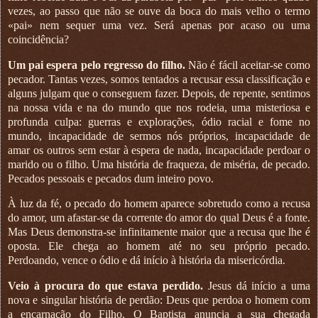
vezes, ao passo que não se ouve da boca do mais velho o termo
«pai» nem sequer uma vez. Será apenas por acaso ou uma
coincidência?
Um pai espera pelo regresso do filho.
Não é fácil aceitar-se como
pecador. Tantas vezes, somos tentados a recusar essa classificação e
alguns julgam que o conseguem fazer. Depois, de repente, sentimos
na nossa vida e na do mundo que nos rodeia, uma misteriosa e
profunda culpa: guerras e explorações, ódio racial e fome no
mundo, incapacidade de sermos nós próprios, incapacidade de
amar os outros sem estar à espera de nada, incapacidade perdoar o
marido ou o filho. Uma história de fraqueza, de miséria, de pecado.
Pecados pessoais e pecados dum inteiro povo.
À luz da fé, o pecado do homem aparece sobretudo como a recusa
do amor, um afastar-se da corrente do amor do qual Deus é a fonte.
Mas Deus demonstra-se infinitamente maior que a recusa que lhe é
oposta. Ele chega ao homem até no seu próprio pecado.
Perdoando, vence o ódio e dá início à história da misericórdia.
Veio à procura do que estava perdido.
Jesus dá início a uma
nova e singular história de perdão: Deus que perdoa o homem com
a encarnação do Filho. O Baptista anuncia a sua chegada