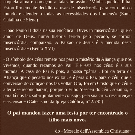
naquela alma e começou a falar-lhe assim: ‘Minha querida filha!
Estou firmemente decidido a usar de misericórdia para com todo o
mundo e atender a todas as necessidades dos homens'» (Santa
Catalina de Siena)
«João Paulo II dizia na sua encíclica “Dives in misericórdia” que o
amor de Deus, numa história ferida pelo pecado, se tornou
misericórdia, compaixão. A Paixão de Jesus é a medida desta
misericórdia» (Bento XVI)
«O símbolo dos céus remete-nos para o mistério da Aliança que nós
vivemos, quando rezamos ao Pai. Ele está nos céus: é a sua
morada. A casa do Pai é, pois, a nossa “pátria”. Foi da terra da
Aliança que o pecado nos exilou, e é para o Pai, para o céu, que a
conversão do coração nos faz voltar. Ora, foi em Cristo que o céu e
a terra se reconciliaram, porque o Filho ‘desceu do céu’, sozinho, e
para lá nos faz subir juntamente consigo, pela sua cruz, ressurreição
e ascensão» (Catecismo da Igreja Católica, nº 2.795)
O pai mandou fazer uma festa por ter encontrado o
filho mais novo.
do «Messale dell'Assemblea Christiana»