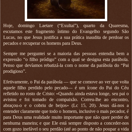
Hoje, domingo Laetare (“Exultai”), quarto da Quaresma,
escutamos este fragmento íntimo do Evangelho segundo São
Lucas, no que Jesus justifica a sua prática inaudita de perdoar os
pecados e recuperar os homens para Deus.
Sempre me perguntei se a maioria das pessoas entendia bem a
expressão “o filho pródigo” com a qual se designa esta parábola.
Penso que devíamos rebatizá-la com o nome da parábola do “Pai
prodigioso”.
Efetivamente, o Pai da parábola — que se comove ao ver que volta
aquele filho perdido pelo pecado— é um ícone do Pai do Céu
refletido no rosto de Cristo: «Quando ainda estava longe, seu pai o
avistou e foi tomado de compaixão. Correu-lhe ao encontro,
abraçou-o e o cobriu de beijos» (Lc 15, 20). Jesus dá-nos a
entender claramente que todo o homem, inclusive o mais pecador, é
para Deus uma realidade muito importante que não quer perder de
nenhuma maneira; e que Ele está sempre disposto a conceder-nos
com gozo inefável o seu perdão (até ao ponto de não poupar a vida