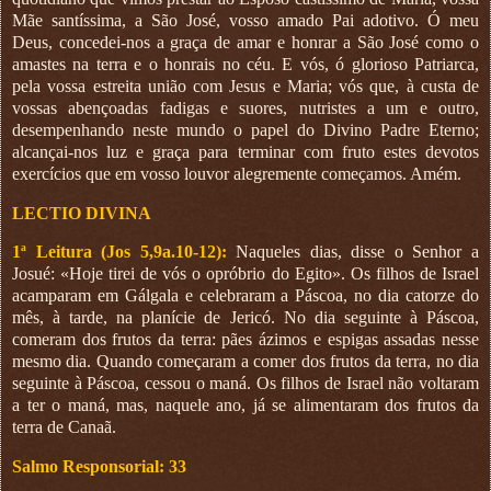
Mãe santíssima, a São José, vosso amado Pai adotivo. Ó meu
Deus, concedei-nos a graça de amar e honrar a São José como o
amastes na terra e o honrais no céu. E vós, ó glorioso Patriarca,
pela vossa estreita união com Jesus e Maria; vós que, à custa de
vossas abençoadas fadigas e suores, nutristes a um e outro,
desempenhando neste mundo o papel do Divino Padre Eterno;
alcançai-nos luz e graça para terminar com fruto estes devotos
exercícios que em vosso louvor alegremente começamos. Amém.
LECTIO DIVINA
1ª Leitura (Jos 5,9a.10-12):
Naqueles dias, disse o Senhor a
Josué: «Hoje tirei de vós o opróbrio do Egito». Os filhos de Israel
acamparam em Gálgala e celebraram a Páscoa, no dia catorze do
mês, à tarde, na planície de Jericó. No dia seguinte à Páscoa,
comeram dos frutos da terra: pães ázimos e espigas assadas nesse
mesmo dia. Quando começaram a comer dos frutos da terra, no dia
seguinte à Páscoa, cessou o maná. Os filhos de Israel não voltaram
a ter o maná, mas, naquele ano, já se alimentaram dos frutos da
terra de Canaã.
Salmo Responsorial: 33