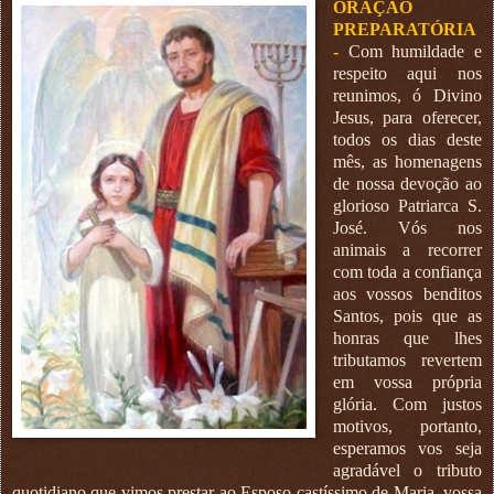
ORAÇÃO
PREPARATÓRIA
-
Com humildade e
respeito aqui nos
reunimos, ó Divino
Jesus, para oferecer,
todos os dias deste
mês, as homenagens
de nossa devoção ao
glorioso Patriarca S.
José. Vós nos
animais a recorrer
com toda a confiança
aos vossos benditos
Santos, pois que as
honras que lhes
tributamos revertem
em vossa própria
glória. Com justos
motivos, portanto,
esperamos vos seja
agradável o tributo
quotidiano que vimos prestar ao Esposo castíssimo de Maria, vossa