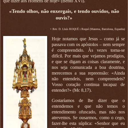
que dizer aos Homens de hoje» (Bento XVI).
«Tendo olhos, não enxergais, e tendo ouvidos, não
ouvis?»
+ Rev. D. Lluís ROQUÉ i Roqué (Manresa, Barcelona, Espanha)
Hoje notamos que Jesus – como já se
passava com os apóstolos – nem sempre
é compreendido. Às vezes torna-se
difícil. Por mais que vejamos prodígios,
e que se digam as coisas claramente, e
nos seja comunicada a boa doutrina,
merecemos a sua repreensão: «Ainda
não entendeis, nem compreendeis?
Vosso coração continua incapaz de
entender?» (Mc 8,17).
Gostaríamos de lhe dizer que o
entendemos e que não temos o
entendimento ofuscado, mas não nos
atrevemos. Se ousarmos, como o cego,
fazer-lhe esta súplica: «Senhor que eu