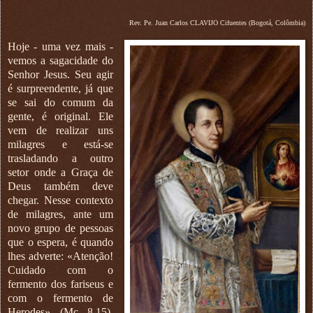
Rev. Pe. Juan Carlos CLAVIJO Cifuentes (Bogotá, Colômbia)
Hoje - uma vez mais -
vemos a sagacidade do
Senhor Jesus. Seu agir
é surpreendente, já que
se sai do comum da
gente, é original. Ele
vem de realizar uns
milagres e está-se
trasladando a outro
setor onde a Graça de
Deus também deve
chegar. Nesse contexto
de milagres, ante um
novo grupo de pessoas
que o espera, é quando
lhes adverte: «Atenção!
Cuidado com o
fermento dos fariseus e
com o fermento de
Herodes» (Mc 8,15),