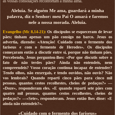
as vossas consolações reconfortam a minha alma.
Aleluia. Se alguém Me ama, guardará a minha
palavra, diz o Senhor: meu Pai O amará e faremos
nele a nossa morada. Aleluia.
Evangelho (Mc 8,14-21):
Os discípulos se esqueceram de levar
pães; tinham apenas um pão consigo no barco. Jesus os
advertia, dizendo: «Atenção! Cuidado com o fermento dos
fariseus e com o fermento de Herodes». Os discípulos
começaram então a discutir entre si, porque não tinham pães.
Percebendo, Jesus perguntou-lhes: «Por que discutis sobre o
fato de não terdes pães? Ainda não entendeis, nem
compreendeis? Vosso coração continua incapaz de entender?
Tendo olhos, não enxergais, e tendo ouvidos, não ouvis? Não
vos lembrais? Quando reparti cinco pães para cinco mil
pessoas, quantos cestos recolhestes, cheios de pedaços?» —
«Doze», responderam eles. «E quando reparti sete pães com
quatro mil pessoas, quantos cestos recolhestes, cheios de
pedaços?» —«Sete», responderam. Jesus então lhes disse: «E
ainda não entendeis?».
«Cuidado com o fermento dos fariseus»