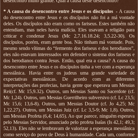
desencontro muito grande. Qual a causa deste desencontro?
* A causa do desencontro entre Jesus e os discípulos
-
A causa
do desencontro entre Jesus e os discípulos não foi a má vontade
deles. Os discípulos não eram como os fariseus. Estes também não
entendiam, mas neles havia malícia. Eles usavam a religião para
criticar e condenar Jesus (Mc 2,7.16.18.24; 3,5.22-30). Os
discípulos, porém, eram gente boa. Não tinham má vontade. Pois,
mesmo sendo vítimas do “fermento dos fariseus e dos herodianos”,
eles não estavam interessados em defender o sistema dos fariseus e
dos herodianos contra Jesus. Então, qual era a causa? A causa do
desencontro entre Jesus e os discípulos tinha a ver com a esperança
messiânica. Havia entre os judeus uma grande variedade de
expectativas messiânicas. De acordo com as diferentes
interpretações das profecias, havia gente que esperava um Messias
Rei(cf. Mc 15,9.32). Outros, um Messias Santo ou Sacerdote (cf.
Mc 1,24). Outros, um Messias Guerrilheiro subversivo (cf. Lc 23,5;
Mc 15,6; 13,6-8). Outros, um Messias Doutor (cf. Jo 4,25; Mc
1,22.27). Outros, um Messias Juiz (cf. Lc 3,5-9; Mc 1,8). Outros,
um Messias Profeta (6,4; 14,65). Ao que parece, ninguém esperava
pelo Messias Servidor, anunciado pelo profeta Isaías (Is 42,1; 49,3;
52,13). Eles não se lembravam de valorizar a esperança messiânica
como serviço do povo de Deus à humanidade. Cada um, conforme