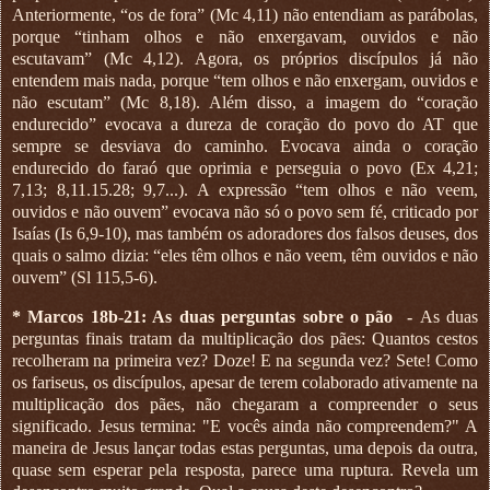
Anteriormente, “os de fora” (Mc 4,11) não entendiam as parábolas,
porque “tinham olhos e não enxergavam, ouvidos e não
escutavam” (Mc 4,12). Agora, os próprios discípulos já não
entendem mais nada, porque “tem olhos e não enxergam, ouvidos e
não escutam” (Mc 8,18). Além disso, a imagem do “coração
endurecido” evocava a dureza de coração do povo do AT que
sempre se desviava do caminho. Evocava ainda o coração
endurecido do faraó que oprimia e perseguia o povo (Ex 4,21;
7,13; 8,11.15.28; 9,7...). A expressão “tem olhos e não veem,
ouvidos e não ouvem” evocava não só o povo sem fé, criticado por
Isaías (Is 6,9-10), mas também os adoradores dos falsos deuses, dos
quais o salmo dizia: “eles têm olhos e não veem, têm ouvidos e não
ouvem” (Sl 115,5-6).
* Marcos 18b-21: As duas perguntas sobre o pão
-
As duas
perguntas finais tratam da multiplicação dos pães: Quantos cestos
recolheram na primeira vez? Doze! E na segunda vez? Sete! Como
os fariseus, os discípulos, apesar de terem colaborado ativamente na
multiplicação dos pães, não chegaram a compreender o seus
significado. Jesus termina: "E vocês ainda não compreendem?" A
maneira de Jesus lançar todas estas perguntas, uma depois da outra,
quase sem esperar pela resposta, parece uma ruptura. Revela um