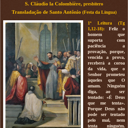
S. Cláudio la Colombière,
presbítero
Transladação de Santo Antônio
(Festa da Língua)
1ª Leitura (Tg
1,12-18):
Feliz o
homem que
suporta com
paciência a
provação, porque,
vencida a prova,
receberá a coroa
da vida, que o
Senhor prometeu
àqueles que O
amam. Ninguém
diga, ao ser
tentado: «É Deus
que me tenta».
Porque Deus não
pode ser tentado
pelo mal, nem
tenta ninguém.