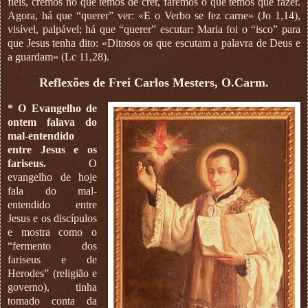
fiéis, cremos no que temos de crer, faremos o que temos que fazer.
Agora, há que “querer” ver: «E o Verbo se fez carne» (Jo 1,14),
visível, palpável; há que “querer” escutar: Maria foi o “isco” para
que Jesus tenha dito: «Ditosos os que escutam a palavra de Deus e
a guardam» (Lc 11,28).
Reflexões de Frei Carlos Mesters, O.Carm.
* O Evangelho de
ontem falava do
mal-entendido
entre Jesus e os
fariseus.
O
evangelho de hoje
fala do mal-
entendido entre
Jesus e os discípulos
e mostra como o
“fermento dos
fariseus e de
Herodes” (religião e
governo), tinha
tomado conta da