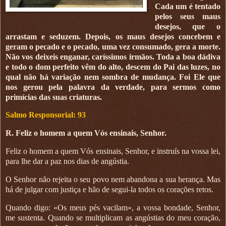
Cada um é tentado
pelos seus maus
desejos, que o
arrastam e seduzem. Depois, os maus desejos concebem e
geram o pecado e o pecado, uma vez consumado, gera a morte.
Não vos deixeis enganar, caríssimos irmãos. Toda a boa dádiva
e todo o dom perfeito vêm do alto, descem do Pai das luzes, no
qual não há variação nem sombra de mudança. Foi Ele que
nos gerou pela palavra da verdade, para sermos como
primícias das suas criaturas.
Salmo Responsorial: 93
R. Feliz o homem a quem Vós ensinais, Senhor.
Feliz o homem a quem Vós ensinais, Senhor, e instruís na vossa lei,
para lhe dar a paz nos dias de angústia.
O Senhor não rejeita o seu povo nem abandona a sua herança. Mas
há de julgar com justiça e hão de segui-la todos os corações retos.
Quando digo: «Os meus pés vacilam», a vossa bondade, Senhor,
me sustenta. Quando se multiplicam as angústias do meu coração,