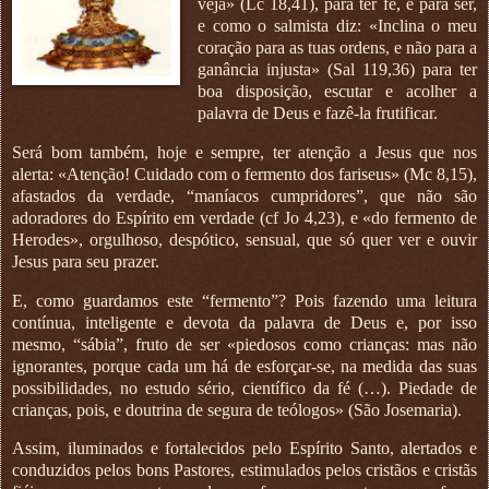
veja» (Lc 18,41), para ter fé, e para ser,
e como o salmista diz: «Inclina o meu
coração para as tuas ordens, e não para a
ganância injusta» (Sal 119,36) para ter
boa disposição, escutar e acolher a
palavra de Deus e fazê-la frutificar.
Será bom também, hoje e sempre, ter atenção a Jesus que nos
alerta: «Atenção! Cuidado com o fermento dos fariseus» (Mc 8,15),
afastados da verdade, “maníacos cumpridores”, que não são
adoradores do Espírito em verdade (cf Jo 4,23), e «do fermento de
Herodes», orgulhoso, despótico, sensual, que só quer ver e ouvir
Jesus para seu prazer.
E, como guardamos este “fermento”? Pois fazendo uma leitura
contínua, inteligente e devota da palavra de Deus e, por isso
mesmo, “sábia”, fruto de ser «piedosos como crianças: mas não
ignorantes, porque cada um há de esforçar-se, na medida das suas
possibilidades, no estudo sério, científico da fé (…). Piedade de
crianças, pois, e doutrina de segura de teólogos» (São Josemaria).
Assim, iluminados e fortalecidos pelo Espírito Santo, alertados e
conduzidos pelos bons Pastores, estimulados pelos cristãos e cristãs