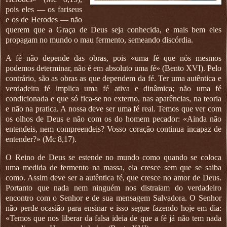
pois eles — os fariseus
e os de Herodes — não
querem que a Graça de Deus seja conhecida, e mais bem eles
propagam no mundo o mau fermento, semeando discórdia.
A fé não depende das obras, pois «uma fé que nós mesmos
podemos determinar, não é em absoluto uma fé» (Bento XVI). Pelo
contrário, são as obras as que dependem da fé. Ter uma autêntica e
verdadeira fé implica uma fé ativa e dinâmica; não uma fé
condicionada e que só fica-se no externo, nas aparências, na teoria
e não na pratica. A nossa deve ser uma fé real. Temos que ver com
os olhos de Deus e não com os do homem pecador: «Ainda não
entendeis, nem compreendeis? Vosso coração continua incapaz de
entender?» (Mc 8,17).
O Reino de Deus se estende no mundo como quando se coloca
uma medida de fermento na massa, ela cresce sem que se saiba
como. Assim deve ser a autêntica fé, que cresce no amor de Deus.
Portanto que nada nem ninguém nos distraiam do verdadeiro
encontro com o Senhor e de sua mensagem Salvadora. O Senhor
não perde ocasião para ensinar e isso segue fazendo hoje em dia:
«Temos que nos liberar da falsa ideia de que a fé já não tem nada