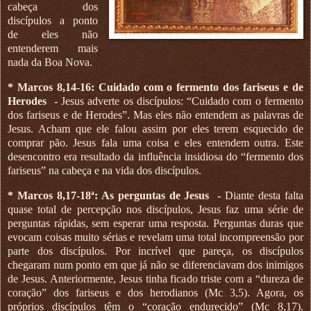
cabeça dos
discípulos a ponto
de eles não
entenderem mais
nada da Boa Nova.
* Marcos 8,14-16: Cuidado com o fermento dos fariseus e de
Herodes
-
Jesus adverte os discípulos: “Cuidado com o fermento
dos fariseus e de Herodes”. Mas eles não entendem as palavras de
Jesus. Acham que ele falou assim por eles terem esquecido de
comprar pão. Jesus fala uma coisa e eles entendem outra. Este
desencontro era resultado da influência insidiosa do “fermento dos
fariseus” na cabeça e na vida dos discípulos.
* Marcos 8,17-18ª: As perguntas de Jesus
-
Diante desta falta
quase total de percepção nos discípulos, Jesus faz uma série de
perguntas rápidas, sem esperar uma resposta. Perguntas duras que
evocam coisas muito sérias e revelam uma total incompreensão por
parte dos discípulos. Por incrível que pareça, os discípulos
chegaram num ponto em que já não se diferenciavam dos inimigos
de Jesus. Anteriormente, Jesus tinha ficado triste com a “dureza de
coração” dos fariseus e dos herodianos (Mc 3,5). Agora, os
próprios discípulos têm o “coração endurecido” (Mc 8,17).