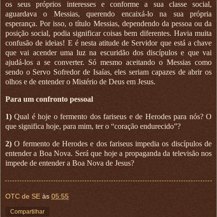
os seus próprios interesses e conforme a sua classe social,
aguardava o Messias, querendo encaixá-lo na sua própria
esperança. Por isso, o título Messias, dependendo da pessoa ou da
posição social, podia significar coisas bem diferentes. Havia muita
confusão de ideias! E é nesta atitude de Servidor que está a chave
que vai acender uma luz na escuridão dos discípulos e que vai
ajudá-los a se converter. Só mesmo aceitando o Messias como
sendo o Servo Sofredor de Isaías, eles seriam capazes de abrir os
olhos e de entender o Mistério de Deus em Jesus.
Para um confronto pessoal
1)
Qual é hoje o fermento dos fariseus e de Herodes para nós? O
que significa hoje, para mim, ter o “coração endurecido”?
2)
O fermento de Herodes e dos fariseus impedia os discípulos de
entender a Boa Nova. Será que hoje a propaganda da televisão nos
impede de entender a Boa Nova de Jesus?
OTC de SE
às
05:55
Compartilhar