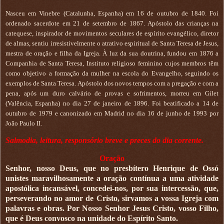
Nasceu em Vinebre (Catalunha, Espanha) em 16 de outubro de 1840. Foi
ordenado sacerdote em 21 de setembro de 1867. Apóstolo das crianças na
catequese, inspirador de movimentos seculares de espírito evangélico, diretor
de almas, sentiu irresistivelmente o atrativo espiritual de Santa Teresa de Jesus,
mestra de oração e filha da Igreja. À luz da sua doutrina, fundou em 1876 a
Companhia de Santa Teresa, Instituto religioso feminino cujos membros têm
como objetivo a formação da mulher na escola do Evangelho, seguindo os
exemplos de Santa Teresa. Apóstolo dos novos tempos com a pregação e com a
pena, após um duro calvário de provas e sofrimentos, morreu em Gilet
(Valência, Espanha) no dia 27 de janeiro de 1896. Foi beatificado a 14 de
outubro de 1979 e canonizado em Madrid no dia 16 de junho de 1993 por
João Paulo II.
Salmodia, leitura, responsório breve e preces do dia corrente.
Oração
Senhor, nosso Deus, que no presbítero Henrique de Ossó
unistes maravilhosamente a oração contínua a uma atividade
apostólica incansável, concedei-nos, por sua intercessão, que,
perseverando no amor de Cristo, sirvamos a vossa Igreja com
palavras e obras. Por Nosso Senhor Jesus Cristo, vosso Filho,
que é Deus convosco na unidade do Espírito Santo.