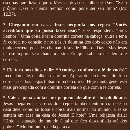
escribas que diziam que o Messias devia ser filho de Davi: “Se o
próprio Davi o chama Senhor, como pode ser seu filho? (Mc
12,37).
* Chegando em casa, Jesus pergunta aos cegos: “Vocês
acreditam que eu possa fazer isso?”
Eles respondem: “Sim,
Senhor!” Uma coisa é ter a doutrina correta na cabeça, outra é ter a
fé correta no coração e nos pés. A doutrina dos dois cegos não era
muito correta, pois eles chamam Jesus de Filho de Davi. Mas Jesus
não se importa se o chamam assim. Ele quer saber se eles tem a fé
correta.
* Ele toca nos olhos e diz: “Aconteça conforme a fé de vocês!”
Imediatamente, os olhos se abriram. Apesar de não terem a doutrina
correta, os dois cegos tinham uma fé correta. Hoje muita gente está
mais preocupada com a doutrina correta do que com a fé correta.
* Vale a pena anotar um pequeno detalhe de hospitalidade.
Jesus chega em casa e os dois cegos também entram com ele na
casa dele, como se fosse a coisa mais normal do mundo. Eles se
sentem em casa na casa de Jesus! E hoje? Uma religiosa dizia:
“Hoje, a situação do mundo é tal que fico desconfiada até dos
pobres!” Mudou muito, de lá para cá!