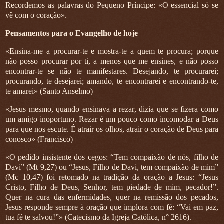
Recordemos as palavras do Pequeno Príncipe: «O essencial só se
vê com o coração».
Pensamentos para o Evangelho de hoje
«Ensina-me a procurar-te e mostra-te a quem te procura; porque
não posso procurar por ti, a menos que me ensines, e não posso
encontrar-te se não te manifestares. Desejando, te procurarei;
procurando, te desejarei; amando, te encontrarei e encontrando-te,
te amarei» (Santo Anselmo)
«Jesus mesmo, quando ensinava a rezar, dizia que se fizera como
um amigo inoportuno. Rezar é um pouco como incomodar a Deus
para que nos escute. É atrair os olhos, atrair o coração de Deus para
conosco» (Francisco)
«O pedido insistente dos cegos: “Tem compaixão de nós, filho de
Davi” (Mt 9,27) ou “Jesus, Filho de Davi, tem compaixão de mim”
(Mc 10,47) foi retomado na tradição da oração a Jesus: “Jesus
Cristo, Filho de Deus, Senhor, tem piedade de mim, pecador!”.
Quer na cura das enfermidades, quer na remissão dos pecados,
Jesus responde sempre à oração que implora com fé: “Vai em paz,
tua fé te salvou!”» (Catecismo da Igreja Católica, n° 2616).