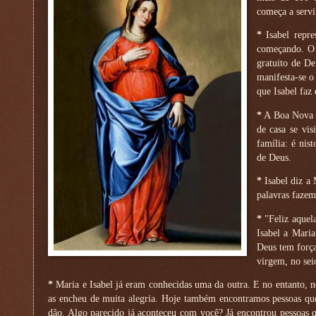
começa a servi
*
Isabel repre
começando. O 
gratuito de D
manifesta-se o
que Isabel faz 
*
A Boa Nova d
de casa se vis
família: é ni
de Deus.
*
Isabel diz a 
palavras fazem
*
"Feliz aquela
Isabel a Mari
Deus tem força
virgem, no sei
*
Maria e Isabel já eram conhecidas uma da outra. E no entanto, n
as encheu de muita alegria. Hoje também encontramos pessoas qu
dão. Algo parecido já aconteceu com você? Já encontrou pessoas q