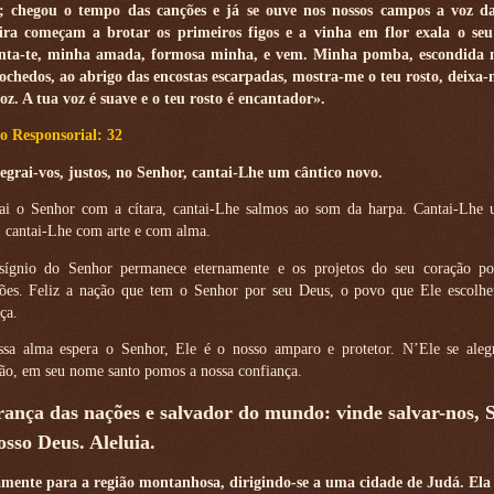
a; chegou o tempo das canções e já se ouve nos nossos campos a voz d
eira começam a brotar os primeiros figos e a vinha em flor exala o se
nta-te, minha amada, formosa minha, e vem. Minha pomba, escondida n
ochedos, ao abrigo das encostas escarpadas, mostra-me o teu rosto, deixa-
oz. A tua voz é suave e o teu rosto é encantador».
o Responsorial: 32
egrai-vos, justos, no Senhor, cantai-Lhe um cântico novo.
i o Senhor com a cítara, cantai-Lhe salmos ao som da harpa. Cantai-Lhe 
 cantai-Lhe com arte e com alma.
sígnio do Senhor permanece eternamente e os projetos do seu coração po
ões. Feliz a nação que tem o Senhor por seu Deus, o povo que Ele escolhe
ça.
sa alma espera o Senhor, Ele é o nosso amparo e protetor. N’Ele se aleg
ão, em seu nome santo pomos a nossa confiança.
erança das nações e salvador do mundo: vinde salvar-nos, 
osso Deus. Aleluia.
amente para a região montanhosa, dirigindo-se a uma cidade de Judá. Ela