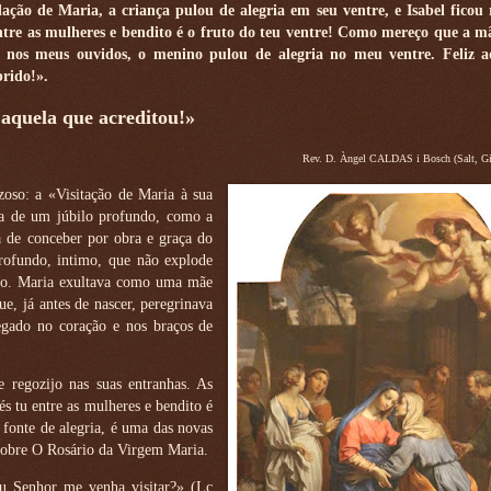
ação de Maria, a criança pulou de alegria em seu ventre, e Isabel ficou 
entre as mulheres e bendito é o fruto do teu ventre! Como mereço que a 
 nos meus ouvidos, o menino pulou de alegria no meu ventre. Feliz a
prido!».
 aquela que acreditou!»
Rev. D. Àngel CALDAS i Bosch (Salt, Gi
oso: a «Visitação de Maria à sua
sa de um júbilo profundo, como a
a de conceber por obra e graça do
rofundo, intimo, que não explode
ozo. Maria exultava como uma mãe
e, já antes de nascer, peregrinava
gado no coração e nos braços de
 regozijo nas suas entranhas. As
s tu entre as mulheres e bendito é
 fonte de alegria, é uma das novas
 sobre O Rosário da Virgem Maria.
u Senhor me venha visitar?» (Lc