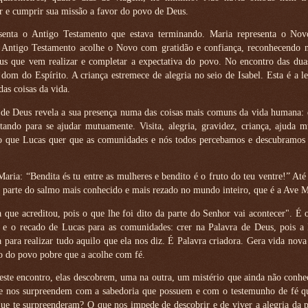
r e cumprir sua missão a favor do povo de Deus.
senta o Antigo Testamento que estava terminando. Maria representa o Nov
Antigo Testamento acolhe o Novo com gratidão e confiança, reconhecendo 
eus que vem realizar e completar a expectativa do povo. No encontro das dua
 dom do Espírito. A criança estremece de alegria no seio de Isabel. Esta é a le
das coisas da vida.
e Deus revela a sua presença numa das coisas mais comuns da vida humana: 
itando para se ajudar mutuamente. Visita, alegria, gravidez, criança, ajuda m
sto que Lucas quer que as comunidades e nós todos percebamos e descubramos 
Maria: “Bendita és tu entre as mulheres e bendito é o fruto do teu ventre!” Até 
 parte do salmo mais conhecido e mais rezado no mundo inteiro, que é a Ave M
 que acreditou, pois o que lhe foi dito da parte do Senhor vai acontecer". É 
a e o recado de Lucas para as comunidades: crer na Palavra de Deus, pois a 
 para realizar tudo aquilo que ela nos diz. É Palavra criadora. Gera vida nova
o do povo pobre que a acolhe com fé.
este encontro, elas descobrem, uma na outra, um mistério que ainda não conh
e nos surpreendem com a sabedoria que possuem e com o testemunho de fé qu
ue te surpreenderam? O que nos impede de descobrir e de viver a alegria da 