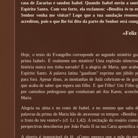
casa de Zacarias e saudou Isabel. Quando Isabel ouviu a saud
Espírito Santo. Com voz forte, ela exclamou: «Bendita és tu 
Senhor venha me visitar? Logo que a tua saudação ressoou
acreditou, pois o que lhe foi dito da parte do Senhor será cum
«Feliz
Hoje, o texto do Evangelho corresponde ao segundo mistério goz
prima Isabel». É realmente um mistério! Uma explosão silencio
história nunca nos tinha narrado! É a alegria de Maria, que acab
Espírito Santo. A palavra latina “gaudium” exprime um júbilo p
para fora. Apesar disso, as montanhas de Judá cobriram-se de g
que acaba de saber que espera um filho. E que Filho! Um Filho qu
por caminhos pedregosos que conduziam até Ain Karen, aconche
Maria.
Alegria na alma e no rosto de Isabel, e no menino que salta de
palavras da prima de Maria hão de atravessar os tempos: «Bendita é
o fruto do teu ventre!» (cf. Lc 1,42). A recitação do rosário como
perspectivas descobertas por João Paulo II na sua Carta apostólica
A alegria é inseparável da fé. «Como mereço que a mãe do me