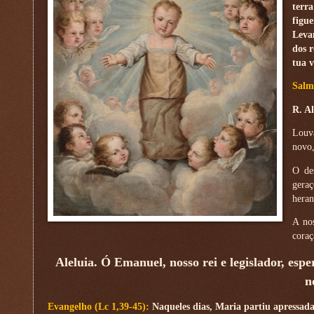
terr
figu
Leva
dos r
tua v
Salm
R. Al
Louva
novo,
O de
geraç
heran
A nos
coraç
Aleluia. Ó Emanuel, nosso rei e legislador, esp
n
Evangelho (Lc 1,39-45):
Naqueles dias, Maria partiu apressad