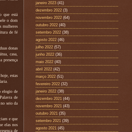
janeiro 2023
(41)
dezembro 2022
(3)
o que está
novembro 2022
(64)
nele o dom
outubro 2022
(40)
s mulheres
setembro 2022
(38)
itura de fé
agosto 2022
(46)
julho 2022
(57)
duas donas
útua, casa,
junho 2022
(36)
a presença
maio 2022
(40)
abril 2022
(42)
hoje, estas
março 2022
(51)
aria.
fevereiro 2022
(32)
janeiro 2022
(38)
o elogio de
Palavra de
dezembro 2021
(44)
 no seio da
novembro 2021
(43)
outubro 2021
(35)
eciam e que
setembro 2021
(39)
e elas nos
agosto 2021
(45)
presença de