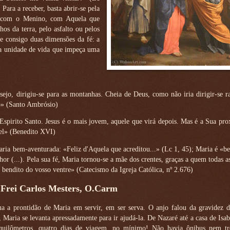
Para a receber, basta abrir-se pela
o com o Menino, com Aquela que
os da terra, pelo asfalto ou pelos
re consigo duas dimensões da fé: a
a unidade de vida que impeça uma
jo, dirigiu-se para as montanhas. Cheia de Deus, como não iria dirigir-se r
to» (Santo Ambrósio)
o Espirito Santo. Jesus é o mais jovem, aquele que virá depois. Mas é a Sua pr
bel» (Benedito XVI)
Maria bem-aventurada: «Feliz d'Aquela que acreditou...» (Lc 1, 45); Maria é «be
r (...). Pela sua fé, Maria tornou-se a mãe dos crentes, graças a quem todas a
 bendito do vosso ventre» (Catecismo da Igreja Católica, nº 2.676)
 Frei Carlos Mesters, O.Carm
a a prontidão de Maria em servir, em ser serva. O anjo falou da gravidez de
 Maria se levanta apressadamente para ir ajudá-la. De Nazaré até a casa de Isa
quilômetros, quatro dias de viagem, no mínimo! Não havia ônibus nem t