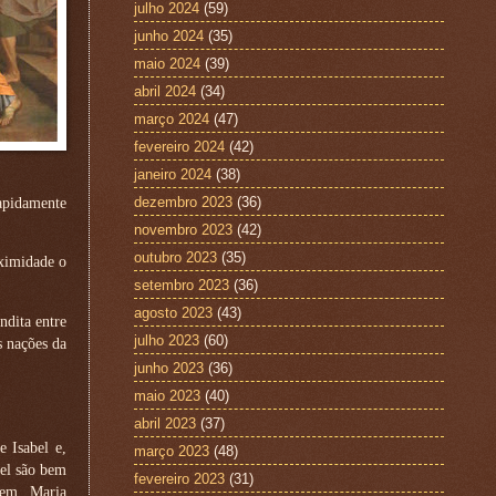
julho 2024
(59)
junho 2024
(35)
maio 2024
(39)
abril 2024
(34)
março 2024
(47)
fevereiro 2024
(42)
janeiro 2024
(38)
dezembro 2023
(36)
apidamente
novembro 2023
(42)
outubro 2023
(35)
oximidade o
setembro 2023
(36)
agosto 2023
(43)
ndita entre
julho 2023
(60)
s nações da
junho 2023
(36)
maio 2023
(40)
abril 2023
(37)
 Isabel e,
março 2023
(48)
bel são bem
fevereiro 2023
(31)
rem. Maria