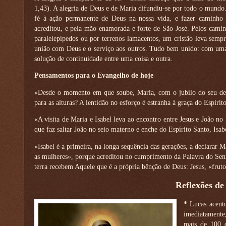
1,43). A alegria de Deus e de Maria difundiu-se por todo o mundo. 
fé à ação permanente de Deus na nossa vida, e fazer caminh
acreditou, e pela mão enamorada e forte de São José. Pelos caminh
paralelepípedos ou por terrenos lamacentos, um cristão leva semp
união com Deus e o serviço aos outros. Tudo bem unido: com um
solução de continuidade entre uma coisa e outra.
Pensamentos para o Evangelho de hoje
«Desde o momento em que soube, Maria, com o jubilo do seu dese
para as alturas? A lentidão no esforço é estranha à graça do Espiri
«A visita de Maria e Isabel leva ao encontro entre Jesus e João n
que faz saltar João no seio materno e enche do Espírito Santo, Isa
«Isabel é a primeira, na longa sequência das gerações, a declarar 
as mulheres», porque acreditou no cumprimento da Palavra do Senho
terra recebem Aquele que é a própria bênção de Deus: Jesus, «fruto
Reflexões de
*
Lucas acentu
imediatamente,
mais de 100 