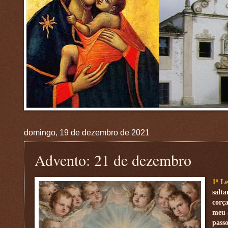
domingo, 19 de dezembro de 2021
Advento: 21 de dezembro
1ª L
salt
corça
meu 
pass