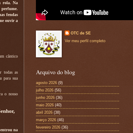
a rola. Na
u perfume.
as fendas
me ouvir a
OTC de SE
Ver meu perfil completo
um cântico
Arquivo do blog
r todas as
u para sua
agosto 2026
(9)
julho 2026
(56)
ra o nosso
junho 2026
(36)
maio 2026
(40)
Senhor,
abril 2026
(38)
março 2026
(46)
fevereiro 2026
(36)
 entrou na