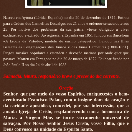
Nasceu em Aytona (Lérida, Espanha) no dia 29 de dezembro de 1811. Entrou
para a Ordem dos Carmelitas Descalços aos 21 anos e ordenou-se sacerdote aos
25. Por motivo dos problemas da sua pátria, viu-se obrigado a viver
exclaustrado e exilado. Ao regressar a Espanha em 1851 fundou em Barcelona
«A Escola da Virtude», modelo de ensino catequético. Fundou nas Ilhas
Baleares as Congregações dos Irmãos e das Irmãs Carmelitas (1860-1861).
Pregou missões populares e estendeu a devoção mariana por onde quer que
passava. Morreu em Tarragona no dia 20 de março de 1872. Foi beatificado por
João Paulo II no dia 24 de abril de 1988.
Salmodia, leitura, responsório breve e preces do dia corrente.
Oração
Senhor, que por meio do vosso Espírito, enriquecestes o bem-
aventurado Francisco Palau, com o insigne dom da oração e
da caridade apostólica, concedei, por sua intercessão, que a
amada Igreja de Cristo, resplandecendo com a formosura de
Maria, a Virgem Mãe, se torne sacramento universal de
salvação. Por Nosso Senhor Jesus Cristo, vosso Filho, que é
Deus convosco na unidade do Espírito Santo.