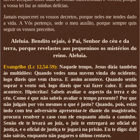
a vossa lei faz as minhas delícias.
Jamais esquecerei os vossos decretos, porque neles me tendes dado
a vida. A Vós pertenço, sede o meu auxílio, porque sempre quis
seguir os vossos preceitos.
Aleluia. Bendito sejais, ó Pai, Senhor do céu e da
terra, porque revelastes aos pequeninos os mistérios do
reino. Aleluia.
Evangelho (Lc 12,54-59):
Naquele tempo, Jesus dizia também
às multidões: Quando vedes uma nuvem vinda do ocidente,
logo dizeis que vem chuva. E assim acontece. Quando sentis
soprar o vento sul, logo dizeis que vai fazer calor. E assim
acontece. Hipócritas! Sabeis avaliar o aspecto da terra e do
céu. Como é que não sabeis avaliar o tempo presente? Por que
não julgais por vós mesmos o que é justo? Quando, pois, estás
indo com teu adversário apresentar-te diante do magistrado,
procura resolver o caso com ele enquanto ainda a caminho.
Senão ele te levará ao juiz, o juiz te entregará ao oficial de
justiça, e o oficial de justiça te jogará na prisão. Eu te digo: dali
não sairás, enquanto não pagares o último centavo.