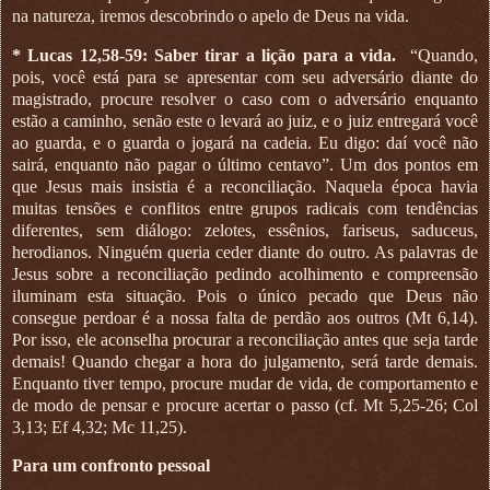
na natureza, iremos descobrindo o apelo de Deus na vida.
* Lucas 12,58-59: Saber tirar a lição para a vida.
“Quando,
pois, você está para se apresentar com seu adversário diante do
magistrado, procure resolver o caso com o adversário enquanto
estão a caminho, senão este o levará ao juiz, e o juiz entregará você
ao guarda, e o guarda o jogará na cadeia. Eu digo: daí você não
sairá, enquanto não pagar o último centavo”. Um dos pontos em
que Jesus mais insistia é a reconciliação. Naquela época havia
muitas tensões e conflitos entre grupos radicais com tendências
diferentes, sem diálogo: zelotes, essênios, fariseus, saduceus,
herodianos. Ninguém queria ceder diante do outro. As palavras de
Jesus sobre a reconciliação pedindo acolhimento e compreensão
iluminam esta situação. Pois o único pecado que Deus não
consegue perdoar é a nossa falta de perdão aos outros (Mt 6,14).
Por isso, ele aconselha procurar a reconciliação antes que seja tarde
demais! Quando chegar a hora do julgamento, será tarde demais.
Enquanto tiver tempo, procure mudar de vida, de comportamento e
de modo de pensar e procure acertar o passo (cf. Mt 5,25-26; Col
3,13; Ef 4,32; Mc 11,25).
Para um confronto pessoal