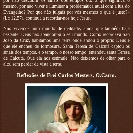
por não descobrir os sinais dos tempos ou, o que significa o
mesmo, por não viver e iluminar a problemática atual com a luz do
Evangelho? Por que não julgais por vós mesmos o que é justo?»
(Lc 12,57), continua a recordar-nos hoje Jesus.
Não vivemos num mundo de maldade, ainda que também haja
bastante. Deus não abandonou o seu mundo. Como recordava São
João da Cruz, habitamos uma terra onde andou o próprio Deus e
que ele encheu de formosura. Santa Teresa de Calcutá captou os
sinais dos tempos, e o tempo, o nosso tempo, entendeu santa Teresa
de Calcutá. Que ela nos estimule. Não deixemos de olhar para o
alto, sem perder de vista a terra.
Reflexões de Frei Carlos Mesters, O.Carm.