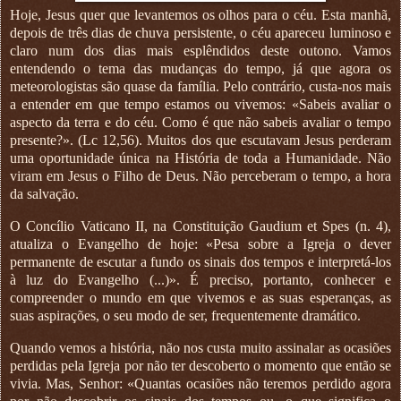
Hoje, Jesus quer que levantemos os olhos para o céu. Esta manhã,
depois de três dias de chuva persistente, o céu apareceu luminoso e
claro num dos dias mais esplêndidos deste outono. Vamos
entendendo o tema das mudanças do tempo, já que agora os
meteorologistas são quase da família. Pelo contrário, custa-nos mais
a entender em que tempo estamos ou vivemos: «Sabeis avaliar o
aspecto da terra e do céu. Como é que não sabeis avaliar o tempo
presente?». (Lc 12,56). Muitos dos que escutavam Jesus perderam
uma oportunidade única na História de toda a Humanidade. Não
viram em Jesus o Filho de Deus. Não perceberam o tempo, a hora
da salvação.
O Concílio Vaticano II, na Constituição Gaudium et Spes (n. 4),
atualiza o Evangelho de hoje: «Pesa sobre a Igreja o dever
permanente de escutar a fundo os sinais dos tempos e interpretá-los
à luz do Evangelho (...)». É preciso, portanto, conhecer e
compreender o mundo em que vivemos e as suas esperanças, as
suas aspirações, o seu modo de ser, frequentemente dramático.
Quando vemos a história, não nos custa muito assinalar as ocasiões
perdidas pela Igreja por não ter descoberto o momento que então se
vivia. Mas, Senhor: «Quantas ocasiões não teremos perdido agora