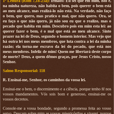
1ª Leitura (Rom 7,18-25a):
Irmãos: Eu sei que em mim, isto é,
na minha natureza, não habita o bem, pois querer o bem está
ao meu alcance, mas realizá-lo não está. Na verdade, não faço
o bem, que quero, mas pratico o mal, que não quero. Ora, se
eu faço o que não quero, já não sou eu que o realizo, mas o
pecado que habita em mim. Descubro pois em mim esta lei: ao
querer fazer o bem, é o mal que está ao meu alcance. Sinto
prazer na lei de Deus, segundo o homem interior. Mas vejo que
há outra lei nos meus membros, que luta contra a lei da minha
razão; ela torna-me escravo da lei do pecado, que está nos
meus membros. Infeliz de mim! Quem me libertará deste corpo
de morte? Deus, a quem dêmos graças, por Jesus Cristo, nosso
Senhor.
Salmo Responsorial: 118
R. Ensinai-me, Senhor, os caminhos da vossa lei.
Ensinai-me o bem, o discernimento e a ciência, porque tenho fé nos
vossos mandamentos. Vós sois bom e generoso, ensinai-me os
vossos decretos.
Console-me a vossa bondade, segundo a promessa feita ao vosso
servo. Desçam sobre mim as vossas misericórdias e viverei, porque