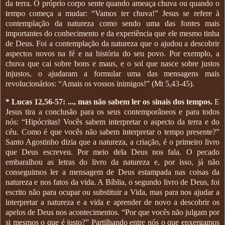
da terra. O próprio corpo sente quando ameaça chuva ou quando o
tempo começa a mudar: “Vamos ter chuva!” Jesus se refere à
contemplação da natureza como sendo uma das fontes mais
importantes do conhecimento e da experiência que ele mesmo tinha
de Deus. Foi a contemplação da natureza que o ajudou a descobrir
aspectos novos na fé e na história do seu povo. Por exemplo, a
chuva que cai sobre bons e maus, e o sol que nasce sobre justos
injustos, o ajudaram a formular uma das mensagens mais
revolucionários: “Amais os vossos inimigos!” (Mt 5,43-45).
* Lucas 12,56-57: ..., mas não sabem ler os sinais dos tempos.
E
Jesus tira a conclusão para os seus contemporâneos e para todos
nós: “Hipócritas! Vocês sabem interpretar o aspecto da terra e do
céu. Como é que vocês não sabem interpretar o tempo presente?”
Santo Agostinho dizia que a natureza, a criação, é o primeiro livro
que Deus escreveu. Por meio dela Deus nos fala. O pecado
embaralhou as letras do livro da natureza e, por isso, já não
conseguimos ler a mensagem de Deus estampada nas coisas da
natureza e nos fatos da vida. A Bíblia, o segundo livro de Deus, foi
escrito não para ocupar ou substituir a Vida, mas para nos ajudar a
interpretar a natureza e a vida e aprender de novo a descobrir os
apelos de Deus nos acontecimentos. “Por que vocês não julgam por
si mesmos o que é justo?” Partilhando entre nós o que enxergamos