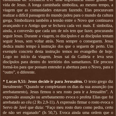
vida de Jesus. A longa caminhada simboliza, ao mesmo tempo, a
viagem que as comunidades estavam fazendo. Elas procuravam
realizar a difícil passagem do mundo judeu para o mundo da cultura
grega. Simbolizava também a tensão entre o Novo que continuava
avançando e o Antigo que se fechava cada vez mais. E simboliza,
ainda, a conversão que cada um de nós tem que fazer, procurando
seguir Jesus. Durante a viagem, os discípulos e as discípulas tentam
seguir Jesus, sem voltar atrás. Nem sempre o conseguem. Jesus
dedica muito tempo à instrução dos que o seguem de perto. Um
exemplo concreto desta instrução temos no evangelho de hoje.
Logo no início da viagem, Jesus sai da Galileia e leva seus
discípulos para dentro do território dos samaritanos. Ele procura
formá-los para que possam entender a abertura para o Novo, para o
“outro”, o diferente.
* Lucas 9,51: Jesus decide ir para Jerusalém.
O texto grego diz
literalmente: "Quando se completaram os dias da sua assunção (ou
arrebatamento), Jesus firmou o seu rosto para ir a Jerusalém”. A
expressão assunção ou arrebatamento evoca o profeta Elias que foi
arrebatado ao céu (2 Rs 2,9-11). A expressão firmar o rosto evoca o
Servo de Javé que dizia: “Faço meu rosto duro como pedra, certo
de não ser enganado” (Is 50,7). Evoca ainda uma ordem que o