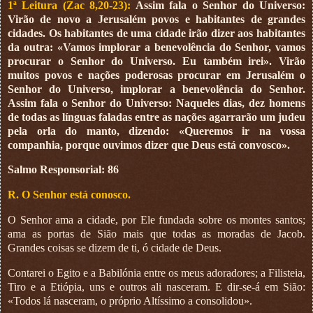
1ª Leitura (Zac 8,20-23):
Assim fala o Senhor do Universo:
Virão de novo a Jerusalém povos e habitantes de grandes
cidades. Os habitantes de uma cidade irão dizer aos habitantes
da outra: «Vamos implorar a benevolência do Senhor, vamos
procurar o Senhor do Universo. Eu também irei». Virão
muitos povos e nações poderosas procurar em Jerusalém o
Senhor do Universo, implorar a benevolência do Senhor.
Assim fala o Senhor do Universo: Naqueles dias, dez homens
de todas as línguas faladas entre as nações agarrarão um judeu
pela orla do manto, dizendo: «Queremos ir na vossa
companhia, porque ouvimos dizer que Deus está convosco».
Salmo Responsorial: 86
R. O Senhor está conosco.
O Senhor ama a cidade, por Ele fundada sobre os montes santos;
ama as portas de Sião mais que todas as moradas de Jacob.
Grandes coisas se dizem de ti, ó cidade de Deus.
Contarei o Egito e a Babilónia entre os meus adoradores; a Filisteia,
Tiro e a Etiópia, uns e outros ali nasceram. E dir-se-á em Sião:
«Todos lá nasceram, o próprio Altíssimo a consolidou».