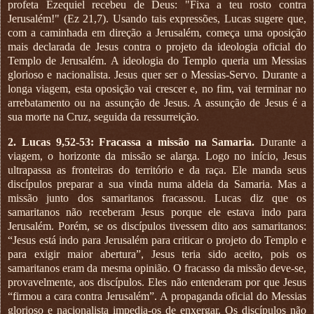
profeta Ezequiel recebeu de Deus: "Fixa a teu rosto contra
Jerusalém!" (Ez 21,7). Usando tais expressões, Lucas sugere que,
com a caminhada em direção a Jerusalém, começa uma oposição
mais declarada de Jesus contra o projeto da ideologia oficial do
Templo de Jerusalém. A ideologia do Templo queria um Messias
glorioso e nacionalista. Jesus quer ser o Messias-Servo. Durante a
longa viagem, esta oposição vai crescer e, no fim, vai terminar no
arrebatamento ou na assunção de Jesus. A assunção de Jesus é a
sua morte na Cruz, seguida da ressurreição.
2. Lucas 9,52-53: Fracassa a missão na Samaria.
Durante a
viagem, o horizonte da missão se alarga. Logo no início, Jesus
ultrapassa as fronteiras do território e da raça. Ele manda seus
discípulos preparar a sua vinda numa aldeia da Samaria. Mas a
missão junto dos samaritanos fracassou. Lucas diz que os
samaritanos não receberam Jesus porque ele estava indo para
Jerusalém. Porém, se os discípulos tivessem dito aos samaritanos:
“Jesus está indo para Jerusalém para criticar o projeto do Templo e
para exigir maior abertura”, Jesus teria sido aceito, pois os
samaritanos eram da mesma opinião. O fracasso da missão deve-se,
provavelmente, aos discípulos. Eles não entenderam por que Jesus
“firmou a cara contra Jerusalém”. A propaganda oficial do Messias
glorioso e nacionalista impedia-os de enxergar. Os discípulos não