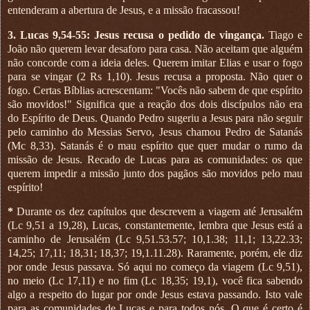
entenderam a abertura de Jesus, e a missão fracassou!
3. Lucas 9,54-55: Jesus recusa o pedido de vingança.
Tiago e
João não querem levar desaforo para casa. Não aceitam que alguém
não concorde com a ideia deles. Querem imitar Elias e usar o fogo
para se vingar (2 Rs 1,10). Jesus recusa a proposta. Não quer o
fogo. Certas Bíblias acrescentam: "Vocês não sabem de que espírito
são movidos!" Significa que a reação dos dois discípulos não era
do Espírito de Deus. Quando Pedro sugeriu a Jesus para não seguir
pelo caminho do Messias Servo, Jesus chamou Pedro de Satanás
(Mc 8,33). Satanás é o mau espírito que quer mudar o rumo da
missão de Jesus. Recado de Lucas para as comunidades: os que
querem impedir a missão junto dos pagãos são movidos pelo mau
espírito!
*
Durante os dez capítulos que descrevem a viagem até Jerusalém
(Lc 9,51 a 19,28), Lucas, constantemente, lembra que Jesus está a
caminho de Jerusalém (Lc 9,51.53.57; 10,1.38; 11,1; 13,22.33;
14,25; 17,11; 18,31; 18,37; 19,1.11.28). Raramente, porém, ele diz
por onde Jesus passava. Só aqui no começo da viagem (Lc 9,51),
no meio (Lc 17,11) e no fim (Lc 18,35; 19,1), você fica sabendo
algo a respeito do lugar por onde Jesus estava passando. Isto vale
para as comunidades de Lucas e para todos nós. O que é certo é