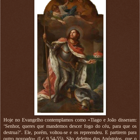
Hoje no Evangelho contemplamos como «Tiago e João disseram:
‘Senhor, queres que mandemos descer fogo do céu, para que os
destrua?’. Ele, porém, voltou-se e os repreendeu. E partirem para
outro povoado» (Lc 9,54-55). São defeitos dos Apóstolos, que o