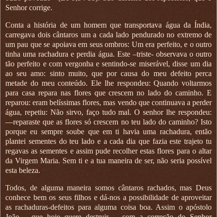
Senhor corrige.
Conta a história de um homem que transportava água da Índia,
carregava dois cântaros um a cada lado pendurado no extremo de
um pau que se apoiava em seus ombros: Um era perfeito, e o outro
tinha uma rachadura e perdia água. Este –triste- observava o outro
tão perfeito e com vergonha e sentindo-se miserável, disse um dia
ao seu amo: sinto muito, que por causa do meu defeito perca
metade do meu conteúdo. Ele lhe respondeu: Quando voltarmos
para casa repara nas flores que crescem no lado do caminho. E
reparou: eram belíssimas flores, mas vendo que continuava a perder
água, repetiu: Não sirvo, faço tudo mal. O senhor lhe respondeu:
—reparaste que as flores só crescem no teu lado do caminho? Isto
porque eu sempre soube que em ti havia uma rachadura, então
plantei sementes do teu lado e a cada dia que fazia este trajeto tu
regavas as sementes e assim pude recolher estas flores para o altar
da Virgem Maria. Sem ti e a tua maneira de ser, não seria possível
esta beleza.
Todos, de alguma maneira somos cântaros rachados, mas Deus
conhece bem os seus filhos e dá-nos a possibilidade de aproveitar
as rachaduras-defeitos para alguma coisa boa. Assim o apóstolo
João —que hoje quere destruir—, com a correção do Senhor