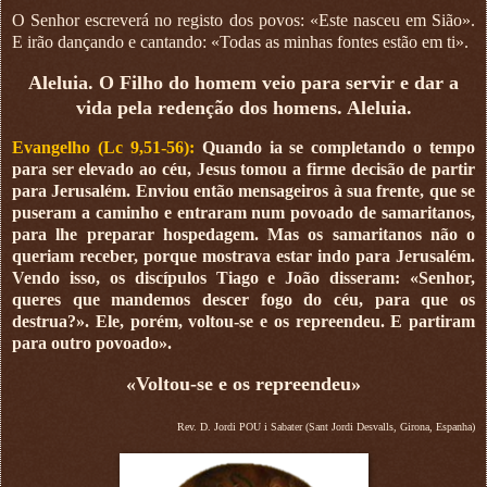
O Senhor escreverá no registo dos povos: «Este nasceu em Sião».
E irão dançando e cantando: «Todas as minhas fontes estão em ti».
Aleluia. O Filho do homem veio para servir e dar a
vida pela redenção dos homens. Aleluia.
Evangelho (Lc 9,51-56):
Quando ia se completando o tempo
para ser elevado ao céu, Jesus tomou a firme decisão de partir
para Jerusalém. Enviou então mensageiros à sua frente, que se
puseram a caminho e entraram num povoado de samaritanos,
para lhe preparar hospedagem. Mas os samaritanos não o
queriam receber, porque mostrava estar indo para Jerusalém.
Vendo isso, os discípulos Tiago e João disseram: «Senhor,
queres que mandemos descer fogo do céu, para que os
destrua?». Ele, porém, voltou-se e os repreendeu. E partiram
para outro povoado».
«Voltou-se e os repreendeu»
Rev. D. Jordi POU i Sabater (Sant Jordi Desvalls, Girona, Espanha)