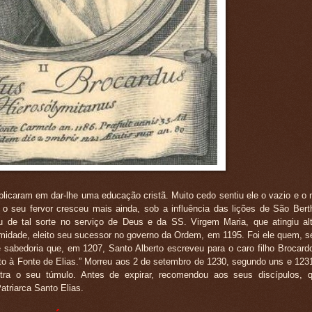
icaram em dar-lhe uma educação cristã. Muito cedo sentiu ele o vazio e o 
 o seu fervor cresceu mais ainda, sob a influência das lições de São Bert
u de tal sorte no serviço de Deus e da SS. Virgem Maria, que atingiu al
imidade, eleito seu sucessor no governo da Ordem, em 1195. Foi ele quem, se
e sabedoria que, em 1207, Santo Alberto escreveu para o caro filho Brocardo
to à Fonte de Elias.” Morreu aos 2 de setembro de 1230, segundo uns e 123
tra o seu túmulo. Antes de expirar, recomendou aos seus discípulos, 
triarca Santo Elias.