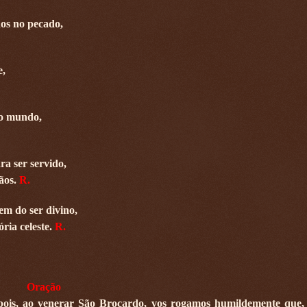
nos no pecado,
e,
do mundo,
ra ser servido,
ãos.
R.
em do ser divino,
ria celeste.
R.
Oração
, pois, ao venerar São Brocardo, vos rogamos humildemente que,