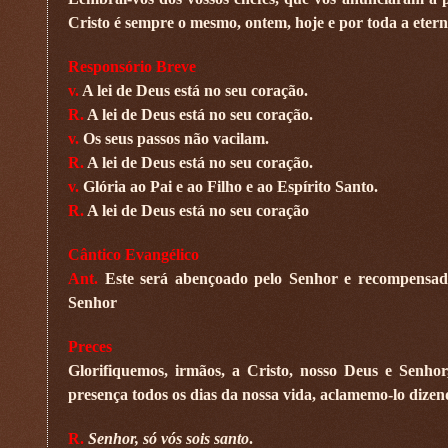
Cristo é sempre o mesmo, ontem, hoje e por toda a eterni
Responsório Breve
v.
A lei de Deus está no seu coração.
R.
A lei de Deus está no seu coração.
v.
Os seus passos não vacilam.
R.
A lei de Deus está no seu coração.
v.
Glória ao Pai e ao Filho e ao Espírito Santo.
R.
A lei de Deus está no seu coração
Cântico Evangélico
Ant.
Este será abençoado pelo Senhor e recompensado
Senhor
Preces
Glorifiquemos, irmãos, a Cristo, nosso Deus e Senhor,
presença todos os dias da nossa vida, aclamemo-lo dizen
R.
Senhor, só vós sois santo
.