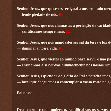
Senhor Jesus, que quisestes ser igual a nós, em tudo me
— tende piedade de nós.
R.
Senhor Jesus, que nos chamastes à perfeição da caridad
— santificai­nos sempre mais.
R.
Senhor Jesus, que nos mandastes ser sal da terra e luz 
— iluminai a nossa vida.
R.
Senhor Jesus, que viestes ao mundo para servir e não pa
— ensinai-nos a servir-vos humildemente nos nossos irm
Senhor Jesus, esplendor da glória do Pai e perfeita imag
— fazei que cheguemos a contemplar o vosso rosto na gló
Pai nosso
Deus eterno e todo-poderoso, santificai vossos servos