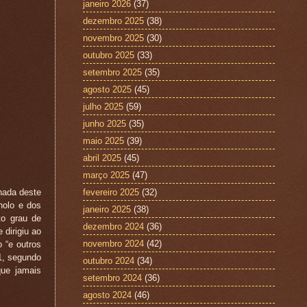
janeiro 2026
(37)
dezembro 2025
(38)
novembro 2025
(30)
outubro 2025
(33)
setembro 2025
(35)
agosto 2025
(45)
julho 2025
(59)
junho 2025
(35)
maio 2025
(39)
abril 2025
(45)
março 2025
(47)
nada deste
fevereiro 2025
(32)
holo e dos
janeiro 2025
(38)
to grau de
dezembro 2024
(36)
 dirigiu ao
novembro 2024
(42)
 “e outros
1, segundo
outubro 2024
(34)
que jamais
setembro 2024
(36)
agosto 2024
(46)