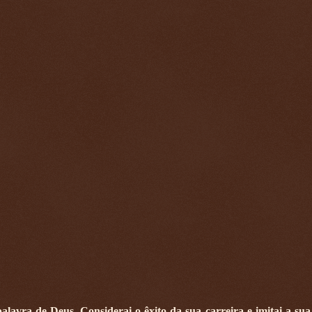
lavra de Deus. Considerai o êxito da sua carreira e imitai a sua 