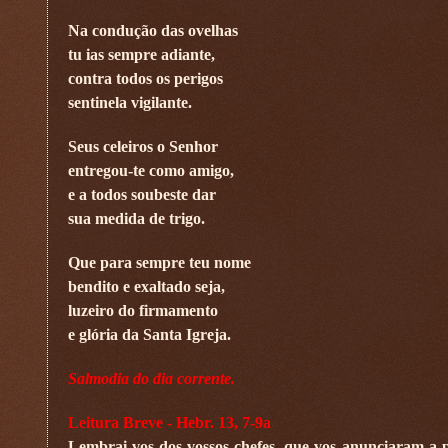
Na condução das ovelhas
tu ias sempre adiante,
contra todos os perigos
sentinela vigilante.
Seus celeiros o Senhor
entregou-te como amigo,
e a todos soubeste dar
sua medida de trigo.
Que para sempre teu nome
bendito e exaltado seja,
luzeiro do firmamento
e glória da Santa Igreja.
Salmodia do dia corrente.
Leitura Breve - Hebr. 13, 7-9a
Lembrai-vos dos vossos chefes, que vos anunciaram a pa