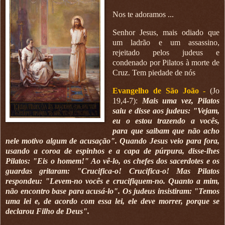
Nos te adoramos ...
Senhor Jesus, mais odiado que
um ladrão e um assassino,
rejeitado pelos judeus e
condenado por Pilatos à morte de
Cruz. Tem piedade de nós
Evangelho de São João -
(Jo
19,4-7):
Mais uma vez, Pilatos
saiu e disse aos judeus: "Vejam,
eu o estou trazendo a vocês,
para que saibam que não acho
nele motivo algum de acusação". Quando Jesus veio para fora,
usando a coroa de espinhos e a capa de púrpura, disse-lhes
Pilatos: "Eis o homem!" Ao vê-lo, os chefes dos sacerdotes e os
guardas gritaram: "Crucifica-o! Crucifica-o! Mas Pilatos
respondeu: "Levem-no vocês e crucifiquem-no. Quanto a mim,
não encontro base para acusá-lo". Os judeus insistiram: "Temos
uma lei e, de acordo com essa lei, ele deve morrer, porque se
declarou Filho de Deus".