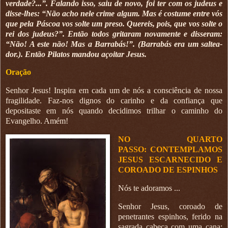
verdade?...”. Falando isso, saiu de novo, foi ter com os judeus e
disse-lhes: “Não acho nele crime algum. Mas é costume entre vós
que pela Páscoa vos solte um preso. Quereis, pois, que vos solte o
rei dos judeus?”. Então todos gritaram novamente e disseram:
“Não! A este não! Mas a Barrabás!”. (Barrabás era um saltea­
dor.). Então Pilatos mandou açoitar Jesus.
Oração
Senhor Jesus! Inspira em cada um de nós a consciência de nossa
fragilidade. Faz-nos dignos do carinho e da confiança que
depositaste em nós quando decidimos trilhar o caminho do
Evangelho. Amém!
NO QUARTO
PASSO:
CONTEMPLAMOS
JESUS ESCARNECIDO E
COROADO DE ESPINHOS
Nós te adoramos ...
Senhor Jesus, coroado de
penetrantes espinhos, ferido na
sagrada cabeça com uma cana;