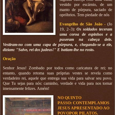
vestido por escárnio, de um
manto de púrpura, saciado de
opróbrios. Tem piedade de nós
Evangelho de São João -
(Jo
19, 2–3):
Os soldados teceram
uma coroa de espinhos e a
puseram na cabeça dele.
Vestiram-no com uma capa de púrpura, e, chegando-se a ele,
diziam: "Salve, rei dos judeus!" E batiam-lhe no rosto.
Oração
Senhor Jesus! Zombado por todos como caricatura de rei; no
entanto, quando retoma suas próprias vestes se revela como
verdadeiro rei, aquele que entrega sua vida para salvar seu povo.
Que Tu sejas para nós: caminho, verdade e vida para nos tornar
imensamente felizes. Amém!
NO QUINTO
PASSO:
CONTEMPLAMOS
JESUS APRESENTADO AO
POVOPOR PILATOS.