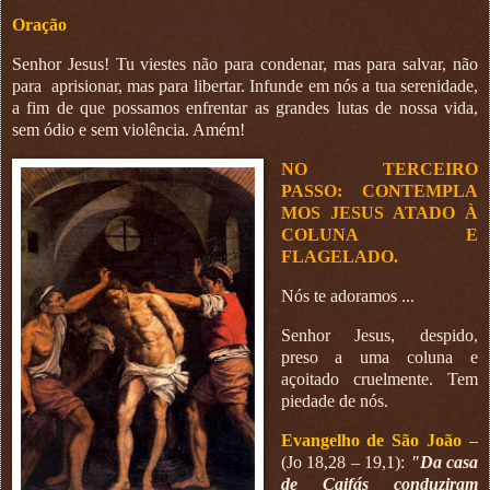
Oração
Senhor Jesus! Tu viestes não para condenar, mas para salvar, não
para
aprisionar, mas para libertar. Infunde em nós a tua serenidade,
a fim de que possamos enfrentar as grandes lutas de nossa vida,
sem ódio e sem violência. Amém!
NO TERCEIRO
PASSO:
CONTEMPLA
MOS JESUS ATADO À
COLUNA E
FLAGELADO.
Nós te adoramos ...
Senhor Jesus, despido,
preso a uma coluna e
açoitado cruelmente. Tem
piedade de nós.
Evangelho de São João
–
(Jo 18,28 – 19,1):
"Da casa
de Caifás conduziram