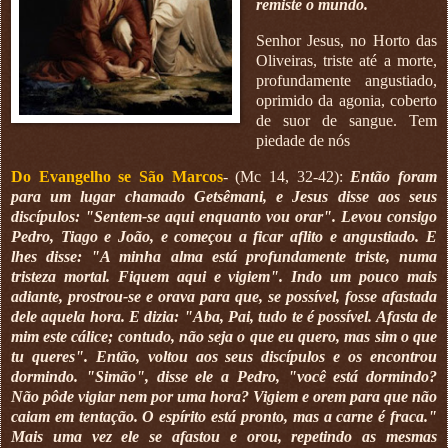
remiste o mundo.
Senhor Jesus, no Horto das
Oliveiras, triste até a morte,
profundamente angustiado,
oprimido da agonia, coberto
de suor de sangue. Tem
piedade de nós
Do Evangelho se São Marcos
- (Mc 14, 32-42):
Então foram
para um lugar chamado Getsêmani, e Jesus disse aos seus
discípulos: "Sentem-se aqui enquanto vou orar". Levou consigo
Pedro, Tiago e João, e começou a ficar aflito e angustiado. E
lhes disse: "A minha alma está profundamente triste, numa
tristeza mortal. Fiquem aqui e vigiem". Indo um pouco mais
adiante, prostrou-se e orava para que, se possível, fosse afastada
dele aquela hora. E dizia: "Aba, Pai, tudo te é possível. Afasta de
mim este cálice; contudo, não seja o que eu quero, mas sim o que
tu queres". Então, voltou aos seus discípulos e os encontrou
dormindo. "Simão", disse ele a Pedro, "você está dormindo?
Não pôde vigiar nem por uma hora? Vigiem e orem para que não
caiam em tentação. O espírito está pronto, mas a carne é fraca."
Mais uma vez ele se afastou e orou, repetindo as mesmas