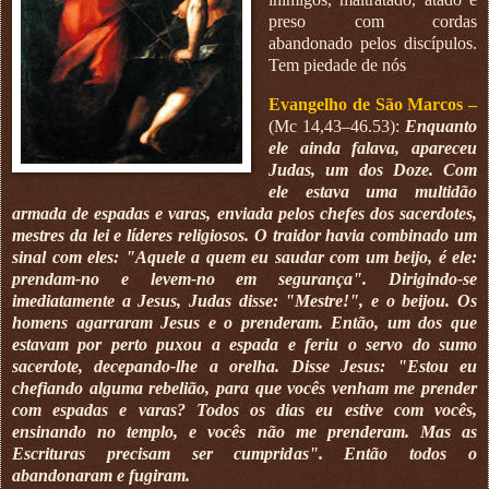
preso com cordas
abandonado pelos discípulos.
Tem piedade de nós
Evangelho de São Marcos –
(Mc 14,43–46.53):
Enquanto
ele ainda falava, apareceu
Judas, um dos Doze. Com
ele estava uma multidão
armada de espadas e varas, enviada pelos chefes dos sacerdotes,
mestres da lei e líderes religiosos. O traidor havia combinado um
sinal com eles: "Aquele a quem eu saudar com um beijo, é ele:
prendam-no e levem-no em segurança". Dirigindo-se
imediatamente a Jesus, Judas disse: "Mestre!", e o beijou. Os
homens agarraram Jesus e o prenderam. Então, um dos que
estavam por perto puxou a espada e feriu o servo do sumo
sacerdote, decepando-lhe a orelha. Disse Jesus: "Estou eu
chefiando alguma rebelião, para que vocês venham me prender
com espadas e varas? Todos os dias eu estive com vocês,
ensinando no templo, e vocês não me prenderam. Mas as
Escrituras precisam ser cumpridas". Então todos o
abandonaram e fugiram.