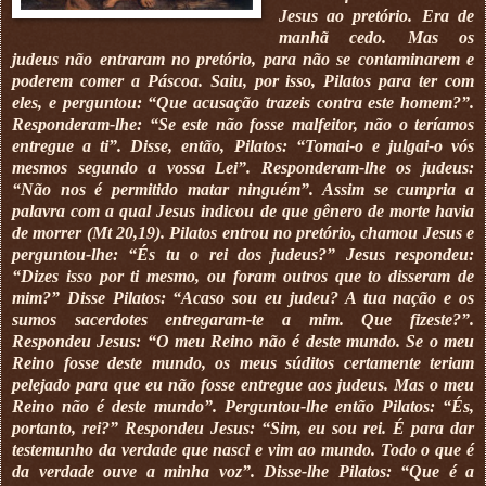
Jesus ao pretório. Era de
manhã cedo. Mas os
judeus não entraram no pretório, para não se contaminarem e
poderem comer a Páscoa. Saiu, por isso, Pilatos para ter com
eles, e perguntou: “Que acusação trazeis contra este homem?”.
Responderam-lhe: “Se este não fosse malfeitor, não o teríamos
entregue a ti”. Disse, então, Pila­tos: “Tomai-o e julgai-o vós
mesmos segundo a vossa Lei”. Responderam-lhe os judeus:
“Não nos é permitido matar ninguém”. Assim se cumpria a
palavra com a qual Jesus indicou de que gênero de morte havia
de morrer (Mt 20,19). Pilatos entrou no pretório, chamou Jesus e
perguntou-lhe: “És tu o rei dos judeus?” Jesus respondeu:
“Dizes isso por ti mesmo, ou foram outros que to disseram de
mim?” Disse Pilatos: “Acaso sou eu judeu? A tua nação e os
sumos sacerdotes entregaram-te a mim. Que fizeste?”.
Respondeu Jesus: “O meu Reino não é deste mundo. Se o meu
Reino fosse deste mundo, os meus súditos certamente teriam
pelejado para que eu não fosse entregue aos judeus. Mas o meu
Reino não é deste mundo”. Perguntou-lhe então Pilatos: “És,
portanto, rei?” Respondeu Jesus: “Sim, eu sou rei. É para dar
testemunho da verdade que nasci e vim ao mundo. Todo o que é
da verdade ouve a minha voz”. Disse-lhe Pilatos: “Que é a