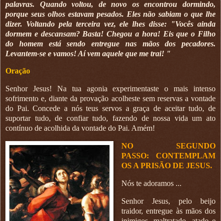
palavras. Quando voltou, de novo os encontrou dormindo,
porque seus olhos estavam pesados. Eles não sabiam o que lhe
dizer. Voltando pela terceira vez, ele lhes disse: "Vocês ainda
dormem e descansam? Basta! Chegou a hora! Eis que o Filho
do homem está sendo entregue nas mãos dos pecadores.
Levantem-se e vamos! Aí vem aquele que me trai! "
Oração
Senhor Jesus! Na tua agonia experimentaste o mais intenso
sofrimento e, diante da provação acolheste sem reservas a vontade
do Pai. Concede a nós teus servos a graça de aceitar tudo, de
suportar tudo, de confiar tudo, fazendo de nossa vida um ato
contínuo de acolhida da vontade do Pai. Amém!
NO SEGUNDO
PASSO:
CONTEMPLAM
OS A PRISÃO DE JESUS.
Nós te adoramos ...
Senhor Jesus, pelo beijo
traidor, entregue às mãos dos
inimigos, maltratado, atado e