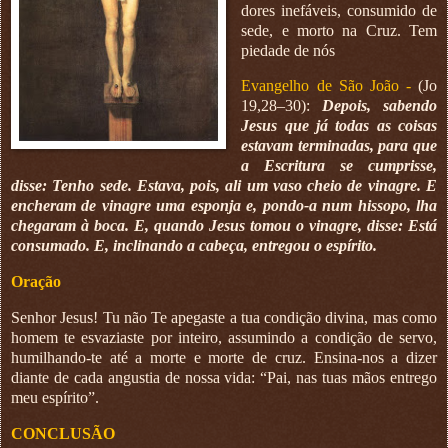
dores inefáveis, consumido de
sede, e morto na Cruz. Tem
piedade de nós
Evangelho de São João -
(Jo
19,28–30):
Depois, sabendo
Jesus que já todas as coisas
estavam terminadas, para que
a Escritura se cumprisse,
disse: Tenho sede. Estava, pois, ali um vaso cheio de vinagre. E
encheram de vinagre uma esponja e, pondo-a num hissopo, lha
chegaram à boca. E, quando Jesus tomou o vinagre, disse: Está
consumado. E, inclinando a cabeça, entregou o espírito.
Oração
Senhor Jesus! Tu não Te apegaste a tua condição divina, mas como
homem te esvaziaste por inteiro, assumindo a condição de servo,
humilhando-te até a morte e morte de cruz. Ensina-nos a dizer
diante de cada angustia de nossa vida: “Pai, nas tuas mãos entrego
meu espírito”.
CONCLUSÃO