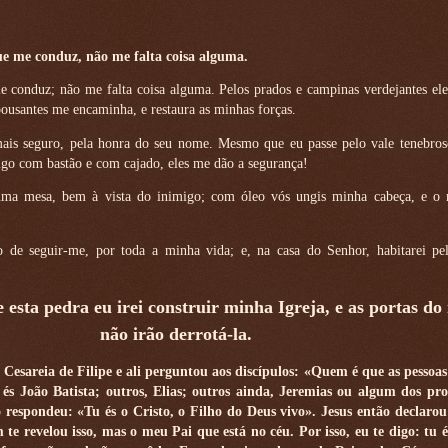
ue me conduz, não me falta coisa alguma.
 conduz; não me falta coisa alguma. Pelos prados e campinas verdejantes el
pousantes me encaminha, e restaura as minhas forças.
ais seguro, pela honra do seu nome. Mesmo que eu passe pelo vale tenebro
igo com bastão e com cajado, eles me dão a segurança!
 uma mesa, bem à vista do inimigo; com óleo vós ungis minha cabeça, e o 
 de seguir-me, por toda a minha vida; e, na casa do Senhor, habitarei pe
e esta pedra eu irei construir minha Igreja, e as portas do
não irão derrotá-la.
 Cesareia de Filipe e ali perguntou aos discípulos: «Quem é que as pessoas
 João Batista; outros, Elias; outros ainda, Jeremias ou algum dos pro
respondeu: «Tu és o Cristo, o Filho do Deus vivo». Jesus então declarou:
te revelou isso, mas o meu Pai que está no céu. Por isso, eu te digo: tu é