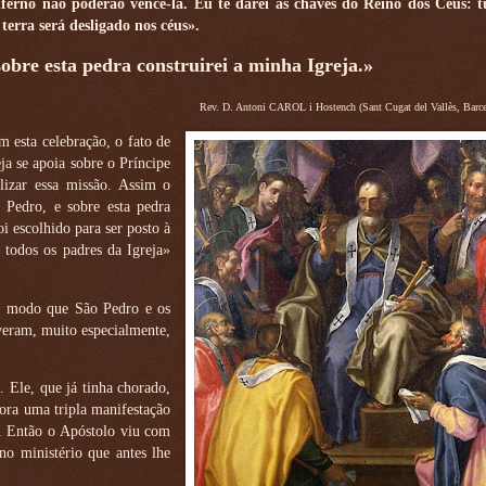
Inferno não poderão vencê-la. Eu te darei as chaves do Reino dos Céus: 
 terra será desligado nos céus».
sobre esta pedra construirei a minha Igreja.»
Rev. D. Antoni CAROL i Hostench (Sant Cugat del Vallès, Barce
 esta celebração, o fato de
a se apoia sobre o Príncipe
lizar essa missão. Assim o
 Pedro, e sobre esta pedra
i escolhido para ser posto à
 todos os padres da Igreja»
 de modo que São Pedro e os
iveram, muito especialmente,
 Ele, que já tinha chorado,
gora uma tripla manifestação
). Então o Apóstolo viu com
no ministério que antes lhe