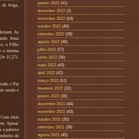
janeiro 2023
(41)
 de briga,
dezembro 2022
(3)
novembro 2022
(64)
outubro 2022
(40)
o Homem. As
setembro 2022
(38)
ndo Jesus
agosto 2022
(46)
to, o Filho
julho 2022
(57)
to a mesma
(Jo 11,27).
junho 2022
(36)
maio 2022
(40)
abril 2022
(42)
março 2022
(51)
uvado o Pai
fevereiro 2022
(32)
rem vendo e
janeiro 2022
(38)
dezembro 2021
(44)
novembro 2021
(43)
. Com estas
outubro 2021
(35)
gem. Apesar
setembro 2021
(39)
a a palavra
agosto 2021
(45)
pedreira de