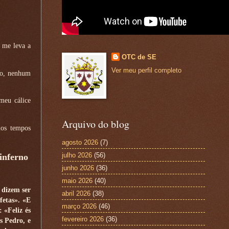
e me leva a
OTC de SE
Ver meu perfil completo
so, nenhum
meu cálice
Arquivo do blog
los tempos
agosto 2026
(7)
julho 2026
(56)
 inferno
junho 2026
(36)
maio 2026
(40)
 dizem ser
abril 2026
(38)
fetas». «E
março 2026
(46)
 «Feliz és
fevereiro 2026
(36)
s Pedro, e