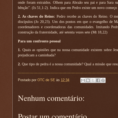
onde foram extraídos. Olhem para Abraão seu pai e para Sara s
bênção”. (Is 51,1-2). Indica que em Pedro existe um novo começo
2. As chaves do Reino:
Pedro recebe as chaves do Reino. O mes
discípulos (Jo 20,23). Um dos pontos em que o evangelho de Mat
coordenadores e coordenadoras das comunidades. Imitando Pedro,
construção da fraternidade, até setenta vezes sete (Mt 18,22)
Para um confronto pessoal
1.
Quais as opiniões que na nossa comunidade existem sobre Jesu
prejudicam a caminhada?
2.
Que tipo de pedra é a nossa comunidade? Qual a missão que resul
Postado por
OTC de SE
às
12:34
Nenhum comentário:
Postar um comentário