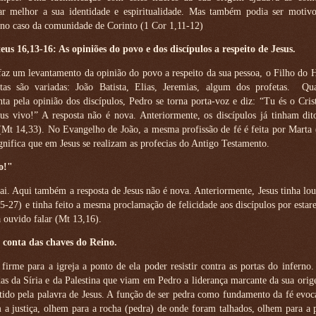
var melhor a sua identidade e espiritualidade. Mas também podia ser motivo
no caso da comunidade de Corinto (1 Cor 1,11-12)
eus 16,13-16: As opiniões do povo e dos discípulos a respeito de Jesus.
 faz um levantamento da opinião do povo a respeito da sua pessoa, o Filho d
stas são variadas: João Batista, Elias, Jeremias, algum dos profetas.
Qua
ta pela opinião dos discípulos, Pedro se torna porta-voz e diz: “Tu és o Cris
us vivo!” A resposta não é nova. Anteriormente, os discípulos já tinham di
(Mt 14,33). No Evangelho de João, a mesma profissão de fé é feita por Marta 
gnifica que em Jesus se realizam as profecias do Antigo Testamento.
o!"
i. Aqui também a resposta de Jesus não é nova. Anteriormente, Jesus tinha lo
25-27) e tinha feito a mesma proclamação de felicidade aos discípulos por esta
 ouvido falar (Mt 13,16).
 conta das chaves do Reino.
firme para a igreja a ponto de ela poder resistir contra as portas do inferno
as da Síria e da Palestina que viam em Pedro a liderança marcante da sua ori
ido pela palavra de Jesus. A função de ser pedra como fundamento da fé evoc
a justiça, olhem para a rocha (pedra) de onde foram talhados, olhem para a 