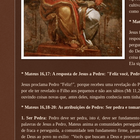
culti
como 
* Mat
Jesus
respo
pergun
do De
coisa 
Ela si
* Mateus 16,17: A resposta de Jesus a Pedro: "Feliz você, Pedr
Jesus proclama Pedro “Feliz!”, porque recebeu uma revelação do Pa
por ele ter revelado o Filho aos pequenos e não aos sábios (Mt 11,
ouvindo coisas novas que, antes deles, ninguém conhecia nem tinha
* Mateus 16,18-20: As atribuições de Pedro: Ser pedra e tomar
1. Ser Pedra:
Pedro deve ser pedra, isto é, deve ser fundamento 
palavras de Jesus a Pedro, Mateus anima as comunidades perseguid
de fraca e perseguida, a comunidade tem fundamento firme, garant
de Deus ao povo no exílio: “Vocês que buscam a Deus e procuram 