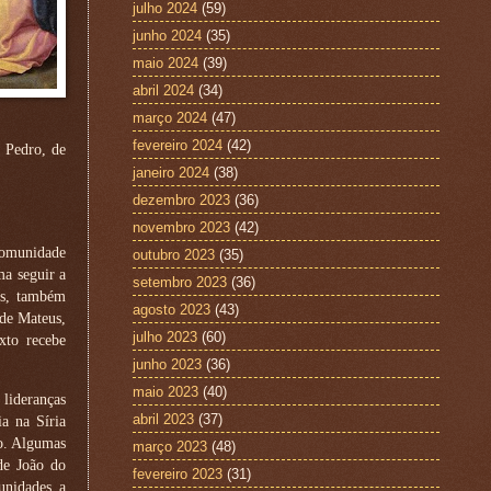
julho 2024
(59)
junho 2024
(35)
maio 2024
(39)
abril 2024
(34)
março 2024
(47)
fevereiro 2024
(42)
e Pedro, de
janeiro 2024
(38)
dezembro 2023
(36)
novembro 2023
(42)
Comunidade
outubro 2023
(35)
ma seguir a
setembro 2023
(36)
es, também
agosto 2023
(43)
 de Mateus,
julho 2023
(60)
xto recebe
junho 2023
(36)
maio 2023
(40)
 lideranças
abril 2023
(37)
a na Síria
lo. Algumas
março 2023
(48)
de João do
fevereiro 2023
(31)
unidades a