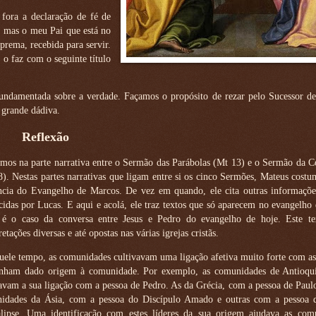
 fora a declaração de fé de
, mas o meu Pai que está no
prema, recebida para servir.
 o faz com o seguinte título
 fundamentada sobre a verdade. Façamos o propósito de rezar pelo Sucessor d
a grande dádiva.
Reflexão
mos na parte narrativa entre o Sermão das Parábolas (Mt 13) e o Sermão da 
). Nestas partes narrativas que ligam entre si os cinco Sermões, Mateus costu
ncia do Evangelho de Marcos. De vez em quando, ele cita outras informaçõ
idas por Lucas. E aqui e acolá, ele traz textos que só aparecem no evangelho
é o caso da conversa entre Jesus e Pedro do evangelho de hoje. Este te
retações diversas e até opostas nas várias igrejas cristãs.
ele tempo, as comunidades cultivavam uma ligação afetiva muito forte com as
inham dado origem à comunidade. Por exemplo, as comunidades de Antioqui
avam a sua ligação com a pessoa de Pedro. As da Grécia, com a pessoa de Pau
idades da Ásia, com a pessoa do Discípulo Amado e outras com a pessoa 
lipse. Uma identificação com estes líderes da sua origem ajudava as com