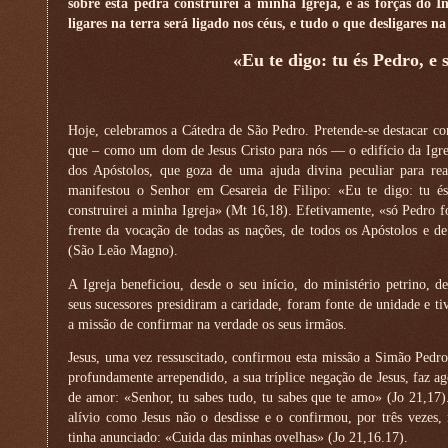
sobre esta pedra construirei a minha Igreja, e as forças do 
ligares na terra será ligado nos céus, e tudo o que desligares na
«Eu te digo: tu és Pedro, e 
Hoje, celebramos a Cátedra de São Pedro. Pretende-se destacar com
que – como um dom de Jesus Cristo para nós — o edifício da Igrej
dos Apóstolos, que goza de uma ajuda divina peculiar para rea
manifestou o Senhor em Cesareia de Filipo: «Eu te digo: tu és
construirei a minha Igreja» (Mt 16,18). Efetivamente, «só Pedro fo
frente da vocação de todas as nações, de todos os Apóstolos e de
(São Leão Magno).
A Igreja beneficiou, desde o seu início, do ministério petrino,
seus sucessores presidiram a caridade, foram fonte de unidade e t
a missão de confirmar na verdade os seus irmãos.
Jesus, uma vez ressuscitado, confirmou esta missão a Simão Pedro.
profundamente arrependido, a sua tríplice negação de Jesus, faz a
de amor: «Senhor, tu sabes tudo, tu sabes que te amo» (Jo 21,17
alívio como Jesus não o desdisse e o confirmou, por três vezes, 
tinha anunciado: «Cuida das minhas ovelhas» (Jo 21,16.17).