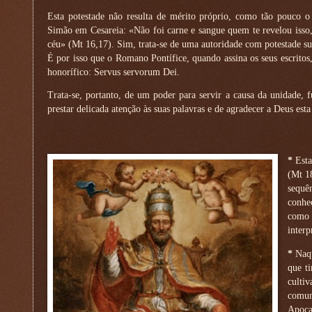
Esta potestade não resulta de mérito próprio, como tão pouco o
Simão em Cesareia: «Não foi carne e sangue quem te revelou isso
céu» (Mt 16,17). Sim, trata-se de uma autoridade com potestade su
É por isso que o Romano Pontífice, quando assina os seus escritos,
honorífico: Servus servorum Dei.
Trata-se, portanto, de um poder para servir a causa da unidade,
prestar delicada atenção às suas palavras e de agradecer a Deus est
*
Esta
(Mt 18
sequê
conhec
como 
interp
*
Naqu
que t
cultiv
comun
Apoca