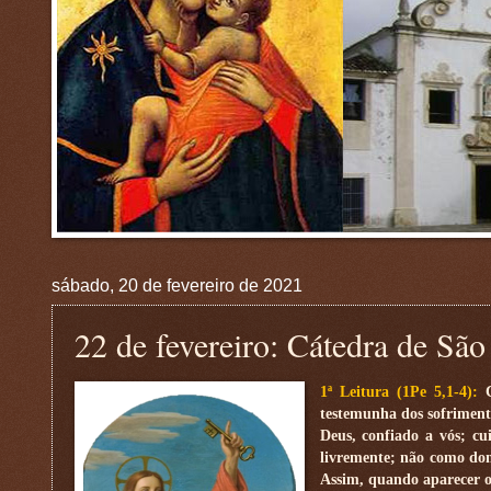
sábado, 20 de fevereiro de 2021
22 de fevereiro: Cátedra de São
1ª Leitura (1Pe 5,1-4):
testemunha dos sofrimento
Deus, confiado a vós; cu
livremente; não como dom
Assim, quando aparecer o