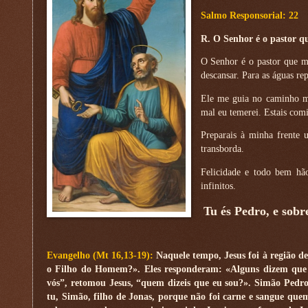
Salmo Responsorial: 22
R. O Senhor é o pastor q
O Senhor é o pastor que me
descansar. Para as águas re
Ele me guia no caminho m
mal eu temerei. Estais com
Preparais à minha frente
transborda.
Felicidade e todo bem hão
infinitos.
Tu és Pedro, e sobr
Evangelho (Mt 16,13-19):
Naquele tempo, Jesus foi à região de
o Filho do Homem?». Eles responderam: «Alguns dizem que és
vós”, retomou Jesus, “quem dizeis que eu sou?». Simão Pedro 
tu, Simão, filho de Jonas, porque não foi carne e sangue quem 