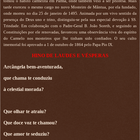
tomou o hábito carmelita em Parma, onde também veio a ser prioresa. Mais
tarde exerceu o mesmo cargo no novo Mosteiro de Mântua, por ela fundado,
onde morreu no dia 25 de janeiro de 1495. Animada por um vivo sentido da
presença do Deus uno e trino, distinguiu-se pela sua especial devoção à SS.
Trindade. Em colaboração com o Padre-Geral B. João Soreth, e seguindo as
Constituições por ele renovadas, favoreceu uma observância viva do espírito
do Carmelo nos mosteiros que lhe tinham sido confiados. O seu culto
imemorial foi aprovado a 1 de outubro de 1864 pelo Papa Pio IX.
HINO DE LAUDES E VÉSPERAS
Arcângela bem-aventurada,
que chama te conduziu
à celestial morada?
Que olhar te atraiu?
Que doce voz te chamou?
Que amor te seduziu?