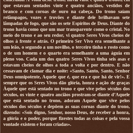
que estavam sentados vinte e quatro anciãos, vestidos de
branco e com coroas de ouro na cabeça. Do trono saíam
relâmpagos, vozes e trovões e diante dele brilhavam sete
lâmpadas de fogo, que são os sete Espíritos de Deus. Diante do
trono havia como que um mar transparente como o cristal. No
meio do trono e ao seu redor, vi quatro Seres Vivos cheios de
olhos à frente e atrás. O primeiro Ser Vivo era semelhante a
um leão, o segundo a um novilho, o terceiro tinha o rosto como
o de um homem e o quarto era semelhante a uma águia em
pleno voo. Cada um dos quatro Seres Vivos tinha seis asas e
estavam cheios de olhos a toda a volta e por dentro. E não
cessavam de clamar dia e noite: «Santo, Santo, Santo, Senhor
Deus omnipotente, Aquele que é, que era e que há de vir!». E
sempre que os Seres Vivos dão glória, honra e ação de graças
Àquele que está sentado no trono e que vive pelos séculos dos
séculos, os vinte e quatro anciãos prostram-se diante d’Aquele
que está sentado no trono, adoram Aquele que vive pelos
séculos dos séculos e depõem as suas coroas diante do trono,
dizendo: «Sois digno, Senhor, nosso Deus, de receber a honra,
a glória e o poder, porque fizestes todas as coisas e pela vossa
vontade existem e foram criadas»
.