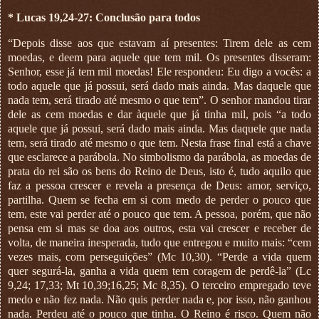
* Lucas 19,24-27: Conclusão para todos
“Depois disse aos que estavam aí presentes: Tirem dele as cem
moedas, e deem para aquele que tem mil. Os presentes disseram:
Senhor, esse já tem mil moedas! Ele respondeu: Eu digo a vocês: a
todo aquele que já possui, será dado mais ainda. Mas daquele que
nada tem, será tirado até mesmo o que tem”. O senhor mandou tirar
dele as cem moedas e dar àquele que já tinha mil, pois “a todo
aquele que já possui, será dado mais ainda. Mas daquele que nada
tem, será tirado até mesmo o que tem. Nesta frase final está a chave
que esclarece a parábola. No simbolismo da parábola, as moedas de
prata do rei são os bens do Reino de Deus, isto é, tudo aquilo que
faz a pessoa crescer e revela a presença de Deus: amor, serviço,
partilha. Quem se fecha em si com medo de perder o pouco que
tem, este vai perder até o pouco que tem. A pessoa, porém, que não
pensa em si mas se doa aos outros, esta vai crescer e receber de
volta, de maneira inesperada, tudo que entregou e muito mais: “cem
vezes mais, com perseguições” (Mc 10,30). “Perde a vida quem
quer segurá-la, ganha a vida quem tem coragem de perdê-la” (Lc
9,24; 17,33; Mt 10,39;16,25; Mc 8,35). O terceiro empregado teve
medo e não fez nada. Não quis perder nada e, por isso, não ganhou
nada. Perdeu até o pouco que tinha. O Reino é risco. Quem não