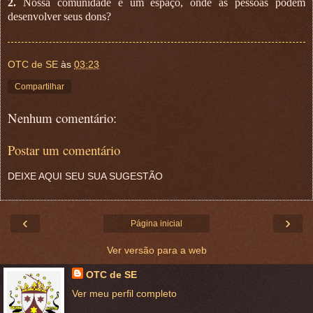
2.
Nossa comunidade é um espaço, onde as pessoas podem
desenvolver seus dons?
OTC de SE
às
03:23
Compartilhar
Nenhum comentário:
Postar um comentário
DEIXE AQUI SEU SUA SUGESTÃO
‹
›
Página inicial
Ver versão para a web
OTC de SE
Ver meu perfil completo