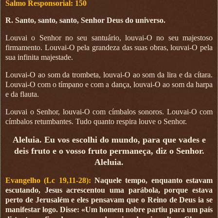
Salmo Responsorial: 150
R. Santo, santo, santo, Senhor Deus do universo.
Louvai o Senhor no seu santuário, louvai-O no seu majestoso
firmamento. Louvai-O pela grandeza das suas obras, louvai-O pela
sua infinita majestade.
Louvai-O ao som da trombeta, louvai-O ao som da lira e da cítara.
Louvai-O com o tímpano e com a dança, louvai-O ao som da harpa
e da flauta.
Louvai o Senhor, louvai-O com címbalos sonoros. Louvai-O com
címbalos retumbantes. Tudo quanto respira louve o Senhor.
Aleluia. Eu vos escolhi do mundo, para que vades e
deis fruto e o vosso fruto permaneça, diz o Senhor.
Aleluia.
Evangelho (Lc 19,11-28):
Naquele tempo, enquanto estavam
escutando, Jesus acrescentou uma parábola, porque estava
perto de Jerusalém e eles pensavam que o Reino de Deus ia se
manifestar logo. Disse: «Um homem nobre partiu para um país