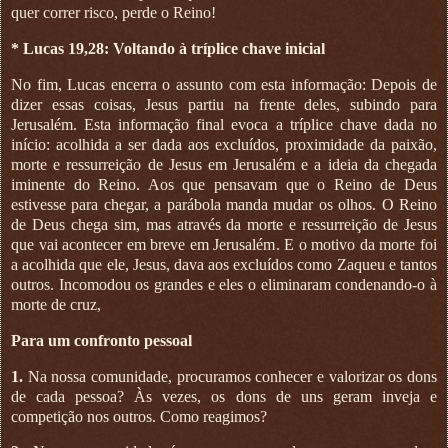
quer correr risco, perde o Reino!
* Lucas 19,28: Voltando à tríplice chave inicial
No fim, Lucas encerra o assunto com esta informação: Depois de
dizer essas coisas, Jesus partiu na frente deles, subindo para
Jerusalém. Esta informação final evoca a tríplice chave dada no
início: acolhida a ser dada aos excluídos, proximidade da paixão,
morte e ressurreição de Jesus em Jerusalém e a ideia da chegada
iminente do Reino. Aos que pensavam que o Reino de Deus
estivesse para chegar, a parábola manda mudar os olhos. O Reino
de Deus chega sim, mas através da morte e ressurreição de Jesus
que vai acontecer em breve em Jerusalém. E o motivo da morte foi
a acolhida que ele, Jesus, dava aos excluídos como Zaqueu e tantos
outros. Incomodou os grandes e eles o eliminaram condenando-o à
morte de cruz,
Para um confronto pessoal
1.
Na nossa comunidade, procuramos conhecer e valorizar os dons
de cada pessoa? Às vezes, os dons de uns geram inveja e
competição nos outros. Como reagimos?