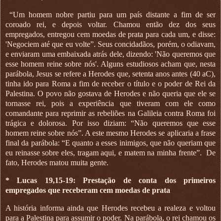
“Um homem nobre partiu para um país distante a fim de ser
coroado rei, e depois voltar. Chamou então dez dos seus
empregados, entregou cem moedas de prata para cada um, e disse:
'Negociem até que eu volte”. Seus concidadãos, porém, o odiavam,
e enviaram uma embaixada atrás dele, dizendo: 'Não queremos que
esse homem reine sobre nós'. Alguns estudiosos acham que, nesta
parábola, Jesus se refere a Herodes que, setenta anos antes (40 aC),
tinha ido para Roma a fim de receber o título e o poder de Rei da
Palestina. O povo não gostava de Herodes e não queria que ele se
tornasse rei, pois a experiência que tiveram com ele como
comandante para reprimir as rebeliões na Galileia contra Roma foi
trágica e dolorosa. Por isso diziam: “Não queremos que esse
homem reine sobre nós”. A este mesmo Herodes se aplicaria a frase
final da parábola: “E quanto a esses inimigos, que não queriam que
eu reinasse sobre eles, tragam aqui, e matem na minha frente”.
De
fato, Herodes matou muita gente.
* Lucas 19,15-19: Prestação de conta dos primeiros
empregados que receberam cem moedas de prata
A história informa ainda que Herodes recebeu a realeza e voltou
para a Palestina para assumir o poder. Na parábola, o rei chamou os