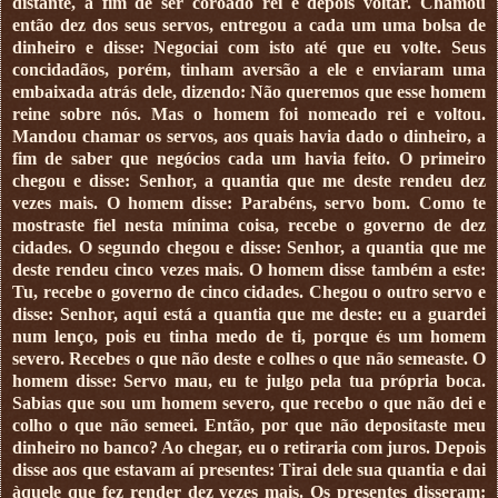
distante, a fim de ser coroado rei e depois voltar. Chamou
então dez dos seus servos, entregou a cada um uma bolsa de
dinheiro e disse: Negociai com isto até que eu volte. Seus
concidadãos, porém, tinham aversão a ele e enviaram uma
embaixada atrás dele, dizendo: Não queremos que esse homem
reine sobre nós. Mas o homem foi nomeado rei e voltou.
Mandou chamar os servos, aos quais havia dado o dinheiro, a
fim de saber que negócios cada um havia feito. O primeiro
chegou e disse: Senhor, a quantia que me deste rendeu dez
vezes mais. O homem disse: Parabéns, servo bom. Como te
mostraste fiel nesta mínima coisa, recebe o governo de dez
cidades. O segundo chegou e disse: Senhor, a quantia que me
deste rendeu cinco vezes mais. O homem disse também a este:
Tu, recebe o governo de cinco cidades. Chegou o outro servo e
disse: Senhor, aqui está a quantia que me deste: eu a guardei
num lenço, pois eu tinha medo de ti, porque és um homem
severo. Recebes o que não deste e colhes o que não semeaste. O
homem disse: Servo mau, eu te julgo pela tua própria boca.
Sabias que sou um homem severo, que recebo o que não dei e
colho o que não semeei. Então, por que não depositaste meu
dinheiro no banco? Ao chegar, eu o retiraria com juros. Depois
disse aos que estavam aí presentes: Tirai dele sua quantia e dai
àquele que fez render dez vezes mais. Os presentes disseram: