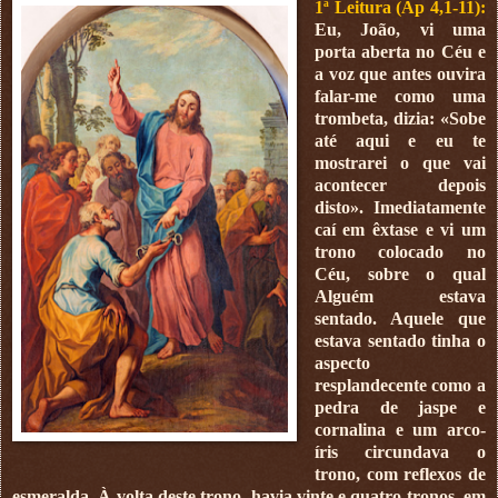
1ª Leitura (Ap 4,1-11):
Eu, João, vi uma
porta aberta no Céu e
a voz que antes ouvira
falar-me como uma
trombeta, dizia: «Sobe
até aqui e eu te
mostrarei o que vai
acontecer depois
disto». Imediatamente
caí em êxtase e vi um
trono colocado no
Céu, sobre o qual
Alguém estava
sentado. Aquele que
estava sentado tinha o
aspecto
resplandecente como a
pedra de jaspe e
cornalina e um arco-
íris circundava o
trono, com reflexos de
esmeralda. À volta deste trono, havia vinte e quatro tronos, em