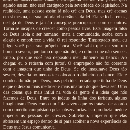
agindo assim, não será castigado pela severidade do legislador. Na
realidade, uma pessoa assim já não crê em Deus, mas crê apenas
em si mesma, na sua própria observância da lei. Ela se fecha em si,
desliga de Deus e já não consegue preocupar-se com os outros.
Torna-se incapaz de crescer como pessoa livre. Esta imagem falsa
de Deus isola o ser humano, mata a comunidade, acaba com a
alegria e empobrece a vida. O rei responde: 'Empregado mau, eu
julgo você pela sua própria boca. Você sabia que eu sou um
homem severo, que tomo o que não dei, e colho o que não semeei.
Então, por que você não depositou meu dinheiro no banco? Ao
chegar, eu o retiraria com juros'. O empregado não foi coerente
com a imagem que tinha de Deus. Se ele imaginava Deus tão
severo, deveria ao menos ter colocado o dinheiro no banco. Ele é
condenado não por Deus, mas pela ideia errada que tinha de Deus
e que o deixou mais medroso e mais imaturo do que devia ser. Uma
das coisas que mais influi na vida da gente é a ideia que nós
fazemos de Deus. Entre os judeus da linha dos fariseus, alguns
imaginavam Deus como um Juiz severo que os tratava de acordo
com o mérito conquistado pelas observâncias. Isto produzia medo e
impedia as pessoas de crescer. Sobretudo, impedia que elas
abrissem um espaço dentro de si para acolher a nova experiência de
Deus que Jesus comunicava.