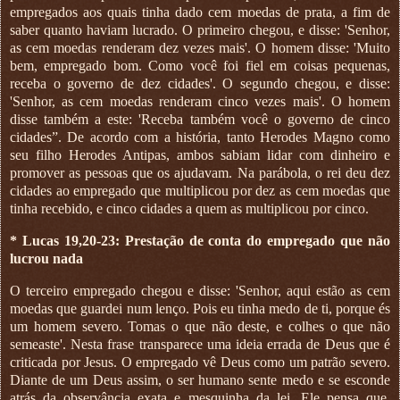
empregados aos quais tinha dado cem moedas de prata, a fim de
saber quanto haviam lucrado. O primeiro chegou, e disse: 'Senhor,
as cem moedas renderam dez vezes mais'. O homem disse: 'Muito
bem, empregado bom. Como você foi fiel em coisas pequenas,
receba o governo de dez cidades'. O segundo chegou, e disse:
'Senhor, as cem moedas renderam cinco vezes mais'. O homem
disse também a este: 'Receba também você o governo de cinco
cidades”. De acordo com a história, tanto Herodes Magno como
seu filho Herodes Antipas, ambos sabiam lidar com dinheiro e
promover as pessoas que os ajudavam. Na parábola, o rei deu dez
cidades ao empregado que multiplicou por dez as cem moedas que
tinha recebido, e cinco cidades a quem as multiplicou por cinco.
* Lucas 19,20-23: Prestação de conta do empregado que não
lucrou nada
O terceiro empregado chegou e disse: 'Senhor, aqui estão as cem
moedas que guardei num lenço. Pois eu tinha medo de ti, porque és
um homem severo. Tomas o que não deste, e colhes o que não
semeaste'. Nesta frase transparece uma ideia errada de Deus que é
criticada por Jesus. O empregado vê Deus como um patrão severo.
Diante de um Deus assim, o ser humano sente medo e se esconde
atrás da observância exata e mesquinha da lei. Ele pensa que,