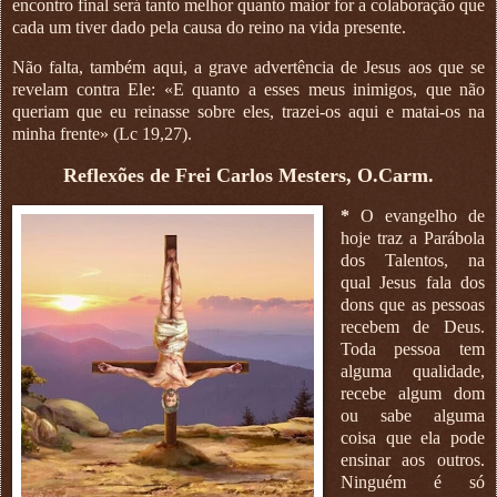
encontro final será tanto melhor quanto maior for a colaboração que
cada um tiver dado pela causa do reino na vida presente.
Não falta, também aqui, a grave advertência de Jesus aos que se
revelam contra Ele: «E quanto a esses meus inimigos, que não
queriam que eu reinasse sobre eles, trazei-os aqui e matai-os na
minha frente» (Lc 19,27).
Reflexões de Frei Carlos Mesters, O.Carm.
*
O evangelho de
hoje traz a Parábola
dos Talentos, na
qual Jesus fala dos
dons que as pessoas
recebem de Deus.
Toda pessoa tem
alguma qualidade,
recebe algum dom
ou sabe alguma
coisa que ela pode
ensinar aos outros.
Ninguém é só