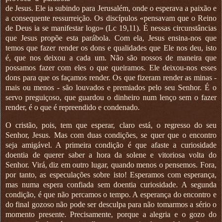
de Jesus. Ele ia subindo para Jerusalém, onde o esperava a paixão e
a consequente ressurreição. Os discípulos «pensavam que o Reino
de Deus ia se manifestar logo» (Lc 19,11). É nessas circunstâncias
que Jesus propõe esta parábola. Com ela, Jesus ensina-nos que
temos que fazer render os dons e qualidades que Ele nos deu, isto
é, que nos deixou a cada um. Não são nossos de maneira que
possamos fazer com eles o que queiramos. Ele deixou-nos esses
dons para que os façamos render. Os que fizeram render as minas -
mais ou menos - são louvados e premiados pelo seu Senhor. É o
servo preguiçoso, que guardou o dinheiro num lenço sem o fazer
render, é o que é repreendido e condenado.
O cristão, pois, tem que esperar, claro está, o regresso do seu
Senhor, Jesus. Mas com duas condições, se quer que o encontro
seja amigável. A primeira condição é que afaste a curiosidade
doentia de querer saber a hora da solene e vitoriosa volta do
Senhor. Virá, diz em outro lugar, quando menos o pensemos. Fora,
por tanto, as especulações sobre isto! Esperamos com esperança,
mas numa espera confiada sem doentia curiosidade. A segunda
condição, é que não percamos o tempo. A esperança do encontro e
do final gozoso não pode ser desculpa para não tomarmos a sério o
momento presente. Precisamente, porque a alegria e o gozo do