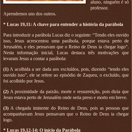
aluno, ninguém é só
professor.
Aprendemos uns dos outros.
* Lucas 19,11: A chave para entender a história da parábola
Para introduzir a parábola Lucas diz o seguinte: “Tendo eles ouvido
isso, Jesus acrescentou uma parábola, porque estava perto de
Jerusalém, e eles pensavam que o Reino de Deus ia chegar logo”.
Nesta informação inicial, Lucas destaca três motivações que
levaram Jesus a contar a parábola:
(1)
A acolhida a ser dada aos excluídos, pois, dizendo “tendo eles
ouvi
do isso”, ele se refere ao episódio de Zaqueu, o excluído, que
foi acolhido por Jesus.
(2)
A proximidade da paixão, morte e ressurreição, pois dizia que
Jesus estava perto de Jerusalém onde seria preso e morto em breve.
(3)
A chegada iminente do Reino de Deus, pois as pessoas que
acompanhavam Jesus pensavam que o Reino de Deus ia chegar
logo.
* Lucas 19,12-14: O início da Parábola