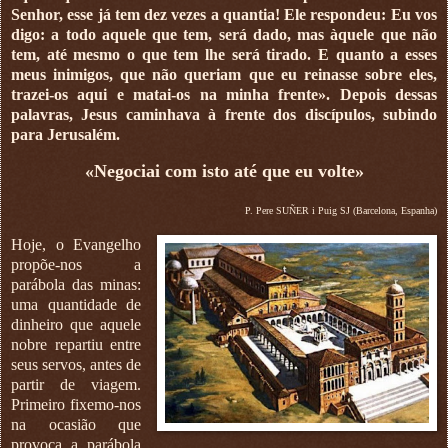
Senhor, esse já tem dez vezes a quantia! Ele respondeu: Eu vos
digo: a todo aquele que tem, será dado, mas àquele que não
tem, até mesmo o que tem lhe será tirado. E quanto a esses
meus inimigos, que não queriam que eu reinasse sobre eles,
trazei-os aqui e matai-os na minha frente». Depois dessas
palavras, Jesus caminhava à frente dos discípulos, subindo
para Jerusalém.
«Negociai com isto até que eu volte»
P. Pere SUÑER i Puig SJ (Barcelona, Espanha)
Hoje, o Evangelho
propõe-nos a
parábola das minas:
uma quantidade de
dinheiro que aquele
nobre repartiu entre
seus servos, antes de
partir de viagem.
Primeiro fixemo-nos
na ocasião que
provoca a parábola