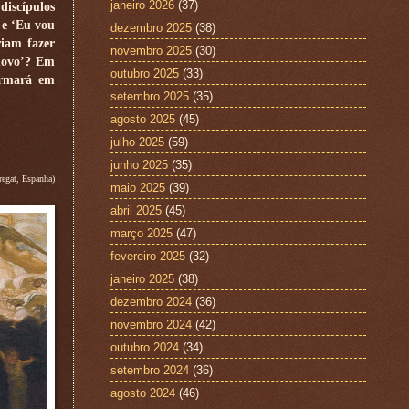
janeiro 2026
(37)
iscípulos
 e ‘Eu vou
dezembro 2025
(38)
riam fazer
novembro 2025
(30)
 novo’? Em
outubro 2025
(33)
formará em
setembro 2025
(35)
agosto 2025
(45)
julho 2025
(59)
junho 2025
(35)
regat, Espanha)
maio 2025
(39)
abril 2025
(45)
março 2025
(47)
fevereiro 2025
(32)
janeiro 2025
(38)
dezembro 2024
(36)
novembro 2024
(42)
outubro 2024
(34)
setembro 2024
(36)
agosto 2024
(46)