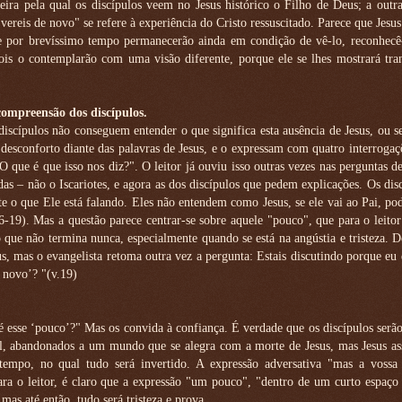
eira pela qual os discípulos veem no Jesus histórico o Filho de Deus; a outr
ereis de novo" se refere à experiência do Cristo ressuscitado. Parece que Jesus
ue por brevíssimo tempo permanecerão ainda em condição de vê-lo, reconhecê
pois o contemplarão com uma visão diferente, porque ele se lhes mostrará tr
compreensão dos discípulos.
discípulos não conseguem entender o que significa esta ausência de Jesus, ou se
esconforto diante das palavras de Jesus, e o expressam com quatro interrogaç
 que é que isso nos diz?". O leitor já ouviu isso outras vezes nas perguntas d
das – não o Iscariotes, e agora as dos discípulos que pedem explicações. Os dis
o que Ele está falando. Eles não entendem como Jesus, se ele vai ao Pai, pod
6-19). Mas a questão parece centrar-se sobre aquele "pouco", que para o leitor
ue não termina nunca, especialmente quando se está na angústia e tristeza. D
us, mas o evangelista retoma outra vez a pergunta: Estais discutindo porque eu
 novo’? "(v.19)
 esse ‘pouco’?" Mas os convida à confiança. É verdade que os discípulos serã
stil, abandonados a um mundo que se alegra com a morte de Jesus, mas Jesus a
 tempo, no qual tudo será invertido. A expressão adversativa "mas a vossa t
Para o leitor, é claro que a expressão "um pouco", "dentro de um curto espaç
as até então, tudo será tristeza e prova.