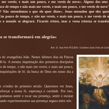
e vereis; e mais um pouco, e me vereis de novo». Alguns dos seus d
uco de tempo e não mais me vereis, e mais um pouco, e me vereis de novo’
? Não entendemos o que ele quer dizer». Jesus entendeu que eles que
 ‘Um pouco de tempo, e não me vereis, e mais um pouco, e me vereis de
 o mundo se alegrará. Ficareis tristes, mas a vossa tristeza se trans
za se transformará em alegria»
Rev. D. Joan Pere PULIDO i Gutiérrez (Sant Feliu de Llob
do evangelista João. Nestes últimos dias da Páscoa
dê-la. A mesma inquietação dos primeiros discípulos
o de tempo, e não mais me vereis; e mais um pouco,
inquietações de fé, da busca de Deus em nosso dia a
 cristãos do primeiro século. Queremos ver Jesus,
forçar a nossa fé, esperança e caridade. Por isso,
podamos sentir e tocar sua presença, sentir e escutar
quando experimentamos sua presença segura entre nós.