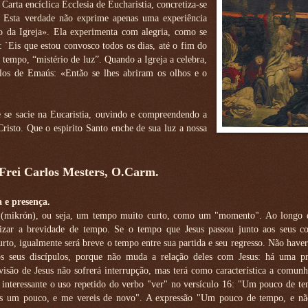
Carta encíclica Ecclesia de Eucharistia, concretiza-se
. Esta verdade não exprime apenas uma experiência
o da Igreja». Ela experimenta com alegria, como se
 `Eis que estou convosco todos os dias, até o fim do
 tempo, “mistério de luz”. Quando a Igreja a celebra,
ulos de Emaús: «Então se lhes abriram os olhos e o
 se sacie na Eucaristia, ouvindo e compreendendo a
isto. Que o espirito Santo enche de sua luz a nossa
 Frei Carlos Mesters, O.Carm.
a e presença.
 (mikrón), ou seja, um tempo muito curto, como um "momento". Ao longo 
atizar a brevidade de tempo. Se o tempo que Jesus passou junto aos seus 
rto, igualmente será breve o tempo entre sua partida e seu regresso. Não hav
dos seus discípulos, porque não muda a relação deles com Jesus: há uma p
isão de Jesus não sofrerá interrupção, mas terá como característica a comun
 interessante o uso repetido do verbo "ver" no versículo 16: "Um pouco de t
is um pouco, e me vereis de novo". A expressão "Um pouco de tempo, e n