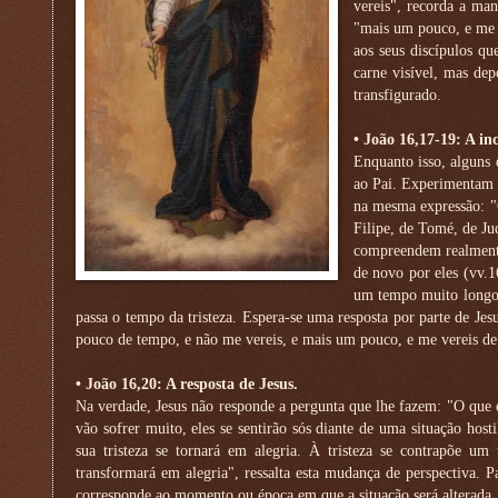
vereis", recorda a man
"mais um pouco, e me v
aos seus discípulos q
carne visível, mas de
transfigurado.
• João 16,17-19: A in
Enquanto isso, alguns 
ao Pai. Experimentam d
na mesma expressão: "O
Filipe, de Tomé, de Ju
compreendem realmente 
de novo por eles (vv.1
um tempo muito longo q
passa o tempo da tristeza. Espera-se uma resposta por parte de Jes
pouco de tempo, e não me vereis, e mais um pouco, e me vereis de
• João 16,20: A resposta de Jesus.
Na verdade, Jesus não responde a pergunta que lhe fazem: "O que é
vão sofrer muito, eles se sentirão sós diante de uma situação ho
sua tristeza se tornará em alegria. À tristeza se contrapõe um
transformará em alegria", ressalta esta mudança de perspectiva. 
corresponde ao momento ou época em que a situação será alterada, m