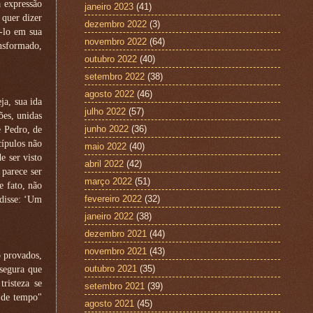
a expressão
janeiro 2023
(41)
 quer dizer
dezembro 2022
(3)
-lo em sua
novembro 2022
(64)
ansformado,
outubro 2022
(40)
setembro 2022
(38)
agosto 2022
(46)
ja, sua ida
julho 2022
(57)
ões, unidas
junho 2022
(36)
e Pedro, de
cípulos não
maio 2022
(40)
e ser visto
abril 2022
(42)
 parece ser
março 2022
(51)
e fato, não
fevereiro 2022
(32)
 disse: ‘Um
janeiro 2022
(38)
dezembro 2021
(44)
novembro 2021
(43)
o provados,
outubro 2021
(35)
ssegura que
risteza se
setembro 2021
(39)
o de tempo"
agosto 2021
(45)