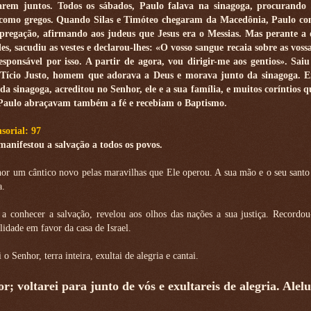
arem juntos. Todos os sábados, Paulo falava na sinagoga, procurando
 como gregos. Quando Silas e Timóteo chegaram da Macedônia, Paulo co
pregação, afirmando aos judeus que Jesus era o Messias. Mas perante a 
es, sacudiu as vestes e declarou-lhes: «O vosso sangue recaia sobre as voss
sponsável por isso. A partir de agora, vou dirigir-me aos gentios». Saiu 
 Tício Justo, homem que adorava a Deus e morava junto da sinagoga. E
 da sinagoga, acreditou no Senhor, ele e a sua família, e muitos coríntios 
 Paulo abraçavam também a fé e recebiam o Baptismo.
sorial: 97
anifestou a salvação a todos os povos.
hor um cântico novo pelas maravilhas que Ele operou. A sua mão e o seu sant
a.
a conhecer a salvação, revelou aos olhos das nações a sua justiça. Recordou
lidade em favor da casa de Israel.
 Senhor, terra inteira, exultai de alegria e cantai.
r; voltarei para junto de vós e exultareis de alegria. Alelu