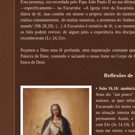
Essa presença, era recordada pelo Papa João Paulo II na sua última 
—especificamente— na Eucaristia: «A Igreja vive da Eucaristia
diária de fé, mas contém em síntese o próprio núcleo do mistéri
realiza constantemente, de muitas maneiras, a promessa do Senhor:
mundo’ (Mt 28,20). (...) A Eucaristia é mistério de fé, e ao mesmo
os fiéis podem reviver, de algum jeito a experiência dos discíp
reconheceram (Lc 24,31)».
Peçamos a Deus uma fé profunda, uma inquietação constante que
Palavra de Deus; comendo e saciando a nossa fome no Corpo de Cr
busca de Deus.
Reflexões de
• João 16,16: ausênci
Jesus diz "um pouco"
matizes, se quer enf
Encarnado foi muito cu
na situação interna 
permanente. Assim, a v
com Ele (Jo 14,19). É
mais me vereis; e ma