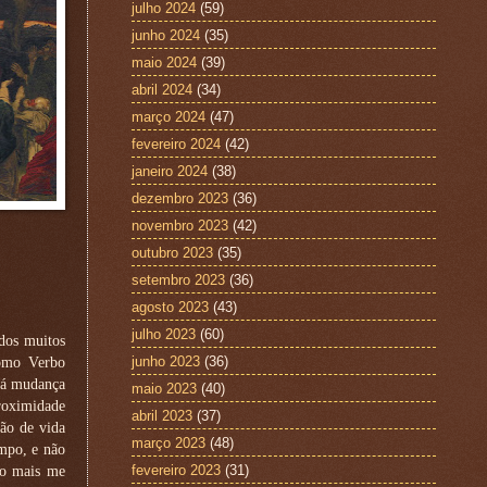
julho 2024
(59)
junho 2024
(35)
maio 2024
(39)
abril 2024
(34)
março 2024
(47)
fevereiro 2024
(42)
janeiro 2024
(38)
dezembro 2023
(36)
novembro 2023
(42)
outubro 2023
(35)
setembro 2023
(36)
agosto 2023
(43)
julho 2023
(60)
dos muitos
junho 2023
(36)
como Verbo
erá mudança
maio 2023
(40)
roximidade
abril 2023
(37)
hão de vida
março 2023
(48)
empo, e não
fevereiro 2023
(31)
ão mais me