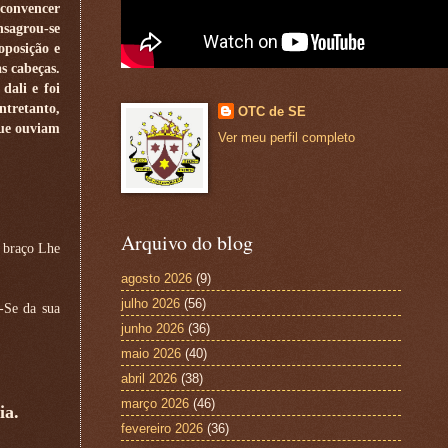
 convencer
nsagrou-se
oposição e
as cabeças.
dali e foi
ntretanto,
OTC de SE
que ouviam
Ver meu perfil completo
Arquivo do blog
o braço Lhe
agosto 2026
(9)
julho 2026
(56)
-Se da sua
junho 2026
(36)
maio 2026
(40)
abril 2026
(38)
março 2026
(46)
ia.
fevereiro 2026
(36)