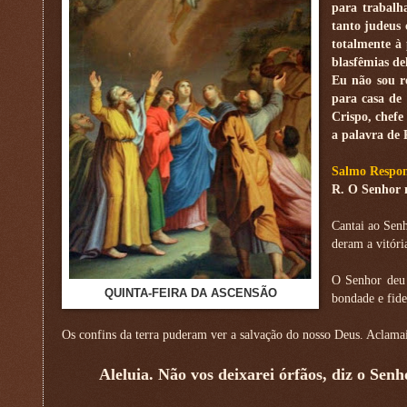
para trabalh
tanto judeus
totalmente à 
blasfêmias del
Eu não sou re
para casa de
Crispo, chefe
a palavra de
Salmo Respon
R. O Senhor m
Cantai ao Sen
deram a vitóri
O Senhor deu 
QUINTA-FEIRA DA ASCENSÃO
bondade e fide
Os confins da terra puderam ver a salvação do nosso Deus. Aclamai o
Aleluia. Não vos deixarei órfãos, diz o Senho