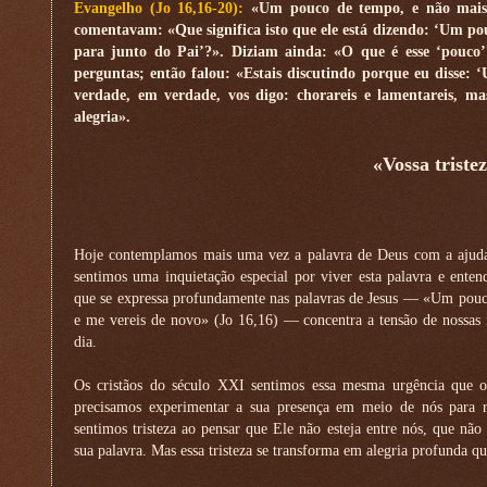
Evangelho (Jo 16,16-20):
«Um pouco de tempo, e não mais m
comentavam: «Que significa isto que ele está dizendo: ‘Um po
para junto do Pai’?». Diziam ainda: «O que é esse ‘pouco’
perguntas; então falou: «Estais discutindo porque eu disse:
verdade, em verdade, vos digo: chorareis e lamentareis, mas
alegria».
«Vossa triste
Hoje contemplamos mais uma vez a palavra de Deus com a ajuda 
sentimos uma inquietação especial por viver esta palavra e enten
que se expressa profundamente nas palavras de Jesus — «Um pouc
e me vereis de novo» (Jo 16,16) — concentra a tensão de nossas 
dia.
Os cristãos do século XXI sentimos essa mesma urgência que os
precisamos experimentar a sua presença em meio de nós para re
sentimos tristeza ao pensar que Ele não esteja entre nós, que não 
sua palavra. Mas essa tristeza se transforma em alegria profunda 