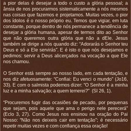
a pior delas é desejar a todo o custo a glória pessoal; a
ânsia de nos procurarmos sistematicamente a nós mesmos
nas coisas que fazemos e projetamos. Muitas vezes, o pior
dos ídolos é o nosso próprio eu. Temos que vigiar, em luta
constante, porque dentro de nós permanece a tendência de
desejar a glória humana, apesar de termos dito ao Senhor
que não queremos outra glória que não a dEle. Jesus
também se dirige a nós quando diz: “Adorarás o Senhor teu
Deus e só a Ele servirás”. E é isto o que nós desejamos e
pedimos: servir a Deus alicerçados na vocação a que Ele
nos chamou.
O Senhor está sempre ao nosso lado, em cada tentação, e
nos diz afetuosamente: “Confiai: Eu venci o mundo” (Jo16,
33). E com o salmista podemos dizer: “O Senhor é a minha
luz e a minha salvação; a quem temerei?”
(Sl 26, 1).
“Procuremos fugir das ocasiões de pecado, por pequenas
que sejam, pois aquele que ama o perigo nele perecerá”
(Eclo 3, 27). Como Jesus nos ensinou na oração do Pai
Nosso: “Não nos deixeis cair em tentação”; é necessário
repetir muitas vezes e com confiança essa oração!