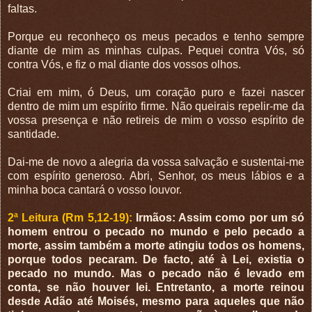
faltas.
Porque eu reconheço os meus pecados e tenho sempre
diante de mim as minhas culpas. Pequei contra Vós, só
contra Vós, e fiz o mal diante dos vossos olhos.
Criai em mim, ó Deus, um coração puro e fazei nascer
dentro de mim um espírito firme. Não queirais repelir-me da
vossa presença e não retireis de mim o vosso espírito de
santidade.
Dai-me de novo a alegria da vossa salvação e sustentai-me
com espírito generoso. Abri, Senhor, os meus lábios e a
minha boca cantará o vosso louvor.
2ª Leitura (Rm 5,12-19):
Irmãos: Assim como por um só
homem entrou o pecado no mundo e pelo pecado a
morte, assim também a morte atingiu todos os homens,
porque todos pecaram. De facto, até à Lei, existia o
pecado no mundo. Mas o pecado não é levado em
conta, se não houver lei. Entretanto, a morte reinou
desde Adão até Moisés, mesmo para aqueles que não