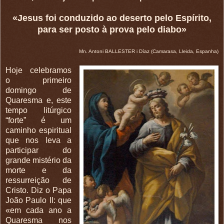
«Jesus foi conduzido ao deserto pelo Espírito,
para ser posto à prova pelo diabo»
Mn. Antoni BALLESTER i Díaz (Camarasa, Lleida, Espanha)
Hoje celebramos
o primeiro
domingo de
Quaresma e, este
tempo litúrgico
“forte” é um
caminho espiritual
que nos leva a
participar do
grande mistério da
morte e da
ressurreição de
Cristo. Diz o Papa
João Paulo II: que
«em cada ano a
Quaresma nos