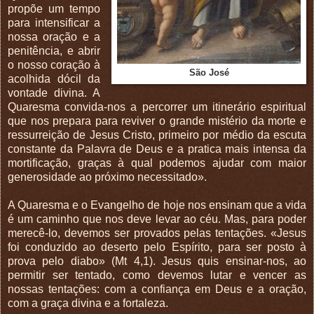
propõe um tempo
para intensificar a
nossa oração e a
penitência, e abrir
o nosso coração à
São José
acolhida dócil da
vontade divina. A
Quaresma convida-nos a percorrer um itinerário espiritual
que nos prepara para reviver o grande mistério da morte e
ressurreição de Jesus Cristo, primeiro por médio da escuta
constante da Palavra de Deus e a pratica mais intensa da
mortificação, graças à qual podemos ajudar com maior
generosidade ao próximo necessitado».
A Quaresma e o Evangelho de hoje nos ensinam que a vida
é um caminho que nos deve levar ao céu. Mas, para poder
merecê-lo, devemos ser provados pelas tentações. «Jesus
foi conduzido ao deserto pelo Espírito, para ser posto à
prova pelo diabo» (Mt 4,1). Jesus quis ensinar-nos, ao
permitir ser tentado, como devemos lutar e vencer as
nossas tentações: com a confiança em Deus e a oração,
com a graça divina e a fortaleza.