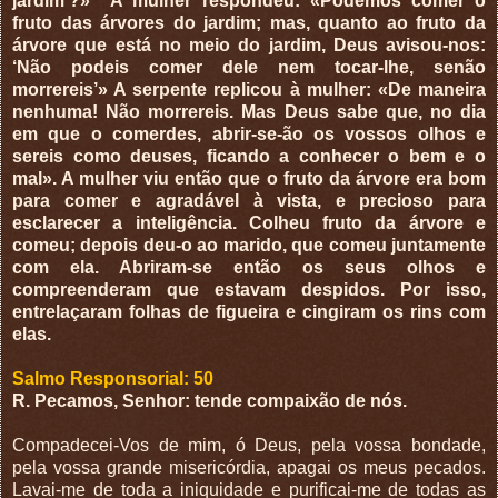
jardim’?»
A mulher respondeu: «Podemos comer o
fruto das árvores do jardim; mas, quanto ao fruto da
árvore que está no meio do jardim, Deus avisou-nos:
‘Não podeis comer dele nem tocar-lhe, senão
morrereis’» A serpente replicou à mulher: «De maneira
nenhuma! Não morrereis. Mas Deus sabe que, no dia
em que o comerdes, abrir-se-ão os vossos olhos e
sereis como deuses, ficando a conhecer o bem e o
mal». A mulher viu então que o fruto da árvore era bom
para comer e agradável à vista, e precioso para
esclarecer a inteligência. Colheu fruto da árvore e
comeu; depois deu-o ao marido, que comeu juntamente
com ela. Abriram-se então os seus olhos e
compreenderam que estavam despidos. Por isso,
entrelaçaram folhas de figueira e cingiram os rins com
elas.
Salmo Responsorial: 50
R. Pecamos, Senhor: tende compaixão de nós.
Compadecei-Vos de mim, ó Deus, pela vossa bondade,
pela vossa grande misericórdia, apagai os meus pecados.
Lavai-me de toda a iniquidade e purificai-me de todas as