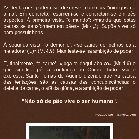
As tentações podem se descrever como os “inimigos da
alma”. Em concreto, resumem-se e concretam-se em três
aspectos: À primeira vista, “o mundo”: «manda que estas
pedras se transformem em pães» (Mt 4,3). Supõe viver só
para possuir bens.
À segunda vista, “o demônio”: «se caíres de joelhos para
me adorar (...)» (Mt 4,9). Manifesta-se na ambição de poder.
E, finalmente, “a carne”: «joga-te daqui abaixo» (Mt 4,6) o
que significa pôr a confiança no Corpo. Tudo isso o
expressa Santo Tomas de Aquino dizendo que «a causa
das tentações são as causas das concupiscências: o
deleite da carne, o afã da glória, e a ambição de poder.
"Não só de pão vive o ser humano".
Postado por ✝ icatolica.com