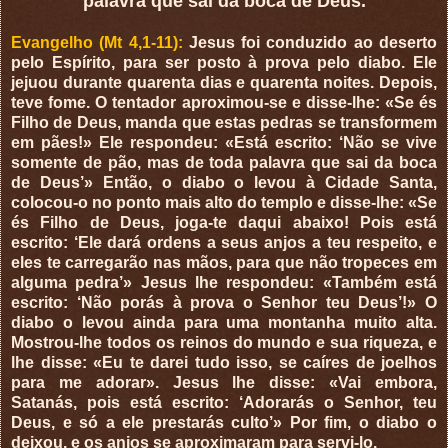
palavra que sai da boca de Deus.
Evangelho (Mt 4,1-11):
Jesus foi conduzido ao deserto
pelo Espírito, para ser posto à prova pelo diabo. Ele
jejuou durante quarenta dias e quarenta noites. Depois,
teve fome. O tentador aproximou-se e disse-lhe: «Se és
Filho de Deus, manda que estas pedras se transformem
em pães!» Ele respondeu: «Está escrito: ‘Não se vive
somente de pão, mas de toda palavra que sai da boca
de Deus’» Então, o diabo o levou à Cidade Santa,
colocou-o no ponto mais alto do templo e disse-lhe: «Se
és Filho de Deus, joga-te daqui abaixo! Pois está
escrito: ‘Ele dará ordens a seus anjos a teu respeito, e
eles te carregarão nas mãos, para que não tropeces em
alguma pedra’» Jesus lhe respondeu: «Também está
escrito: ‘Não porás à prova o Senhor teu Deus’!» O
diabo o levou ainda para uma montanha muito alta.
Mostrou-lhe todos os reinos do mundo e sua riqueza, e
lhe disse: «Eu te darei tudo isso, se caíres de joelhos
para me adorar». Jesus lhe disse: «Vai embora,
Satanás, pois está escrito: ‘Adorarás o Senhor, teu
Deus, e só a ele prestarás culto’» Por fim, o diabo o
deixou, e os anjos se aproximaram para servi-lo.