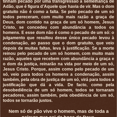
tinham pecado por uma transgressão à semelhança de
Adão, que é figura d’Aquele que havia de vir. Mas o dom
gratuito não é como a falta. Se pelo pecado de um só
todos pereceram, com muito mais razão a graça de
Deus, dom contido na graça de um só homem, Jesus
Cristo, se concedeu com abundância a todos os
homens. E esse dom não é como o pecado de um só: o
julgamento que resultou desse único pecado levou à
condenação, ao passo que o dom gratuito, que veio
depois de muitas faltas, leva à justificação. Se a morte
reinou pelo pecado de um só homem, com muito mais
razão, aqueles que recebem com abundância a graça e
o dom da justiça, reinarão na vida por meio de um só,
Jesus Cristo. Porque, assim como pelo pecado de um
só, veio para todos os homens a condenação, assim
também, pela obra de justiça de um só, virá para todos a
justificação que dá a vida. De facto, como pela
desobediência de um só homem, todos se tornaram
pecadores, assim também, pela obediência de um só,
todos se tornarão justos.
Nem só de pão vive o homem, mas de toda a