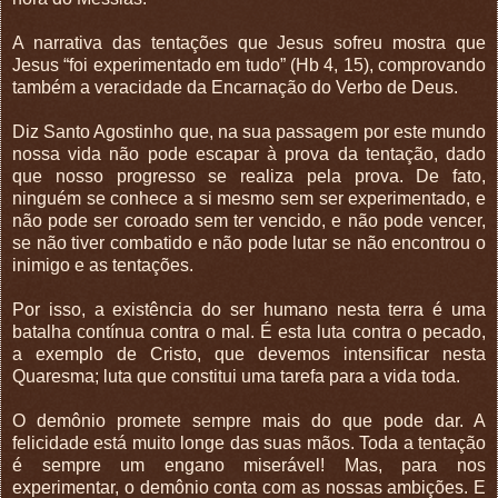
A narrativa das tentações que Jesus sofreu mostra que
Jesus “foi experimentado em tudo” (Hb 4, 15), comprovando
também a veracidade da Encarnação do Verbo de Deus.
Diz Santo Agostinho que, na sua passagem por este mundo
nossa vida não pode escapar à prova da tentação, dado
que nosso progresso se realiza pela prova. De fato,
ninguém se conhece a si mesmo sem ser experimentado, e
não pode ser coroado sem ter vencido, e não pode vencer,
se não tiver combatido e não pode lutar se não encontrou o
inimigo e as tentações.
Por isso, a existência do ser humano nesta terra é uma
batalha contínua contra o mal. É esta luta contra o pecado,
a exemplo de Cristo, que devemos intensificar nesta
Quaresma; luta que constitui uma tarefa para a vida toda.
O demônio promete sempre mais do que pode dar. A
felicidade está muito longe das suas mãos. Toda a tentação
é sempre um engano miserável! Mas, para nos
experimentar, o demônio conta com as nossas ambições. E