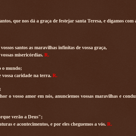
ntos, que nos dá a graça de festejar santa Teresa, e digamos com a
vossos santos as maravilhas infinitas de vossa graça,
 vossas misericórdias.
R.
do o mundo;
e vossa caridade na terra.
R.
;
elhor o vosso amor em nós, anunciemos vossas maravilhas e cond
orque verão a Deus";
iaturas e acontecimentos, e por eles cheguemos a vós.
R.