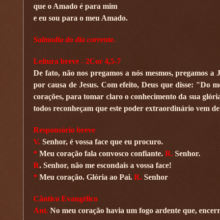
que o Amado é para mim
e eu sou para o meu Amado.
Salmodia do dia corrente.
Leitura breve - 2Cor 4,5-7
De fato, não nos pregamos a nós mesmos, pregamos a Je
por causa de Jesus. Com efeito, Deus que disse: "Do me
corações, para tomar claro o conhecimento da sua glória
todos reconheçam que este poder extraordinário vem de
Responsório breve
V.
Senhor, é vossa face que eu procuro.
*
Meu coração fala convosco confiante.
R.
Senhor.
R
. Senhor, não me escondais a vossa face!
*
Meu coração. Glória ao Pai.
R.
Senhor
Cântico Evangélico
Ant.
No meu coração havia um fogo ardente que, encerr