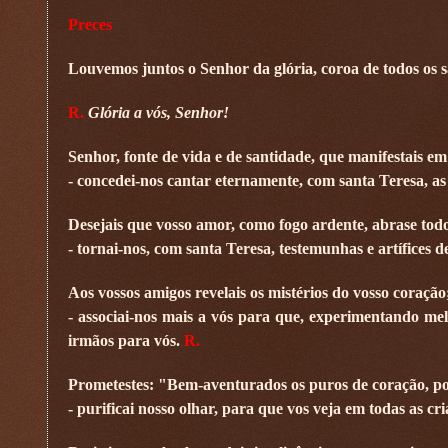
Preces
Louvemos juntos o Senhor da glória, coroa de todos os sa
R.
Glória a vós, Senhor!
Senhor, fonte de vida e de santidade, que manifestais em 
- concedei-nos cantar eternamente, com santa Teresa, as
Desejais que vosso amor, como fogo ardente, abrase to
- tornai-nos, com santa Teresa, testemunhas e artífices d
Aos vossos amigos revelais os mistérios do vosso coração
- associai-nos mais a vós para que, experimentando m
irmãos para vós.
R.
Prometestes: "Bem-aventurados os puros de coração, p
- purificai nosso olhar, para que vos veja em todas as cr