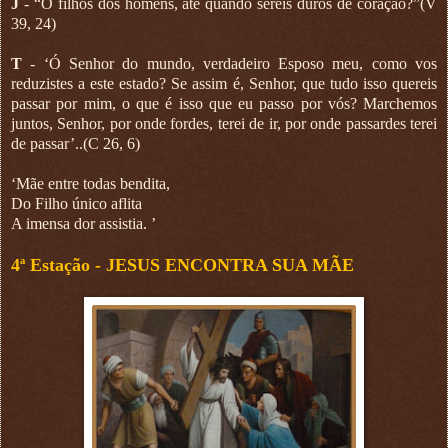
J
- “O filhos dos homens, até quando sereis duros de coração?”(V
39, 24)
T
- ‘Ó Senhor do mundo, verdadeiro Esposo meu, como vos
reduzistes a este estado? Se assim é, Senhor, que tudo isso quereis
passar por mim, o que é isso que eu passo por vós? Marchemos
juntos, Senhor, por onde fordes, terei de ir, por onde passardes terei
de passar’..(C 26, 6)
‘Mãe entre todas bendita,
Do Filho único aflita
A imensa dor assistia. ’
4ª Estação -
JESUS ENCONTRA SUA MÃE