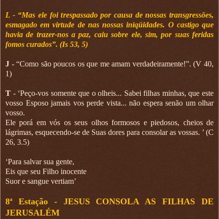
L - “Mas ele foi trespassado por causa de nossas transgressões,
esmagado em virtude de nas nossas iniqüidades. O castigo que
havia de trazer-nos a paz, caiu sobre ele, sim, por suas feridas
fomos curados”. (Is 53, 5)
J
- “Como são poucos os que me amam verdadeiramente!”. (V 40,
1)
T
- ‘Peço-vos somente que o olheis... Sabei filhas minhas, que este
vosso Esposo jamais vos perde vista... não espera senão um olhar
vosso.
Ele porá em vós os seus olhos formosos e piedosos, cheios de
lágrimas, esquecendo-se de Suas dores para consolar as vossas. ’ (C
26, 3.5)
‘Para salvar sua gente,
Eis que seu Filho inocente
Suor e sangue vertiam’
8ª Estação -
JESUS CONSOLA AS FILHAS DE
JERUSALÉM