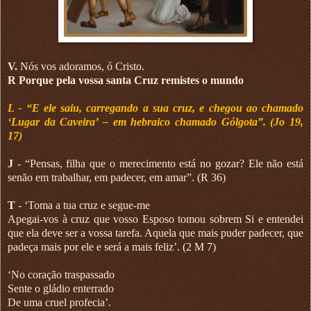
V.
Nós vos adoramos, ó Cristo.
R Porque pela vossa santa Cruz remistes o mundo
L - “E ele saiu, carregando a sua cruz, e chegou ao chamado
‘Lugar da Caveira’ – em hebraico chamado Gólgota”. (Jo 19,
17)
J
- “Pensas, filha que o merecimento está no gozar? Ele não está
senão em trabalhar, em padecer, em amar”. (R 36)
T
- ‘Toma a tua cruz e segue-me
Apegai-vos à cruz que vosso Esposo tomou sobrem Si e entendei
que ela deve ser a vossa tarefa. Aquela que mais puder padecer, que
padeça mais por ele e será a mais feliz’. (2 M 7)
‘No coração traspassado
Sente o gládio enterrado
De uma cruel profecia’.