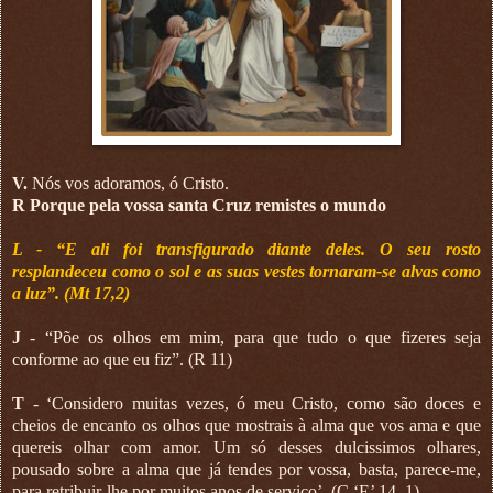
V.
Nós vos adoramos, ó Cristo.
R Porque pela vossa santa Cruz remistes o mundo
L - “E ali foi transfigurado diante deles. O seu rosto
resplandeceu como o sol e as suas vestes tornaram-se alvas como
a luz”. (Mt 17,2)
J
- “Põe os olhos em mim, para que tudo o que fizeres seja
conforme ao que eu fiz”. (R 11)
T
- ‘Considero muitas vezes, ó meu Cristo, como são doces e
cheios de encanto os olhos que mostrais à alma que vos ama e que
quereis olhar com amor. Um só desses dulcissimos olhares,
pousado sobre a alma que já tendes por vossa, basta, parece-me,
para retribuir-lhe por muitos anos de serviço’. (C ‘E’ 14, 1)