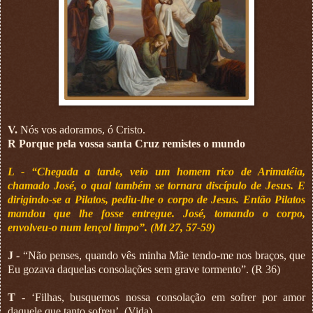
V.
Nós vos adoramos, ó Cristo.
R Porque pela vossa santa Cruz remistes o mundo
L - “Chegada a tarde, veio um homem rico de Arimatéia,
chamado José, o qual também se tornara discípulo de Jesus. E
dirigindo-se a Pilatos, pediu-lhe o corpo de Jesus. Então Pilatos
mandou que lhe fosse entregue. José, tomando o corpo,
envolveu-o num lençol limpo”. (Mt 27, 57-59)
J
- “Não penses, quando vês minha Mãe tendo-me nos braços, que
Eu gozava daquelas consolações sem grave tormento”. (R 36)
T
- ‘Filhas, busquemos nossa consolação em sofrer por amor
daquele que tanto sofreu’. (Vida)