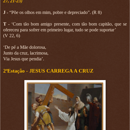
27, 21-23)
J
- “Põe os olhos em mim, pobre e depreciado”. (R 8)
T
- ‘Com tão bom amigo presente, com tão bom capitão, que se
ofereceu para sofrer em primeiro lugar, tudo se pode suportar’
(V 22, 6)
‘De pé a Mãe dolorosa,
Junto da cruz, lacrimosa,
Via Jesus que pendia’.
2ªEstação -
JESUS CARREGA A CRUZ