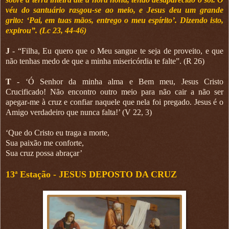
véu do santuário rasgou-se ao meio, e Jesus deu um grande
grito: ‘Pai, em tuas mãos, entrego o meu espírito’. Dizendo isto,
expirou”. (Lc 23, 44-46)
J
- “Filha, Eu quero que o Meu sangue te seja de proveito, e que
não tenhas medo de que a minha misericórdia te falte”. (R 26)
T
- ‘Ó Senhor da minha alma e Bem meu, Jesus Cristo
Crucificado! Não encontro outro meio para não cair a não ser
apegar-me à cruz e confiar naquele que nela foi pregado. Jesus é o
Amigo verdadeiro que nunca falta!’ (V 22, 3)
‘Que do Cristo eu traga a morte,
Sua paixão me conforte,
Sua cruz possa abraçar’
13ª Estação -
JESUS DEPOSTO DA CRUZ