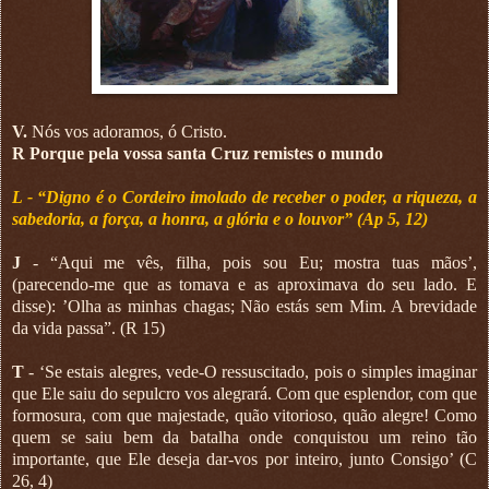
V.
Nós vos adoramos, ó Cristo.
R Porque pela vossa santa Cruz remistes o mundo
L - “Digno é o Cordeiro imolado de receber o poder, a riqueza, a
sabedoria, a força, a honra, a glória e o louvor” (Ap 5, 12)
J
- “Aqui me vês, filha, pois sou Eu; mostra tuas mãos’,
(parecendo-me que as tomava e as aproximava do seu lado. E
disse): ’Olha as minhas chagas; Não estás sem Mim. A brevidade
da vida passa”. (R 15)
T
- ‘Se estais alegres, vede-O ressuscitado, pois o simples imaginar
que Ele saiu do sepulcro vos alegrará. Com que esplendor, com que
formosura, com que majestade, quão vitorioso, quão alegre! Como
quem se saiu bem da batalha onde conquistou um reino tão
importante, que Ele deseja dar-vos por inteiro, junto Consigo’ (C
26, 4)