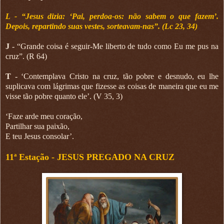
L - “Jesus dizia: ‘Pai, perdoa-os: não sabem o que fazem’.
Depois, repartindo suas vestes, sorteavam-nas”. (Lc 23, 34)
J
- “Grande coisa é seguir-Me liberto de tudo como Eu me pus na
cruz”. (R 64)
T
- ‘Contemplava Cristo na cruz, tão pobre e desnudo, eu lhe
suplicava com lágrimas que fizesse as coisas de maneira que eu me
visse tão pobre quanto ele’. (V 35, 3)
‘Faze arde meu coração,
Partilhar sua paixão,
E teu Jesus consolar’.
11ª Estação -
JESUS PREGADO NA CRUZ