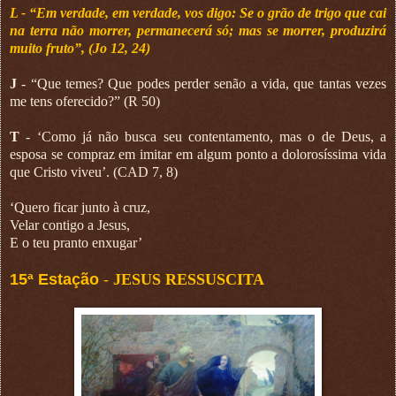
L - “Em verdade, em verdade, vos digo: Se o grão de trigo que cai
na terra não morrer, permanecerá só; mas se morrer, produzirá
muito fruto”, (Jo 12, 24)
J
- “Que temes? Que podes perder senão a vida, que tantas vezes
me tens oferecido?” (R 50)
T
- ‘Como já não busca seu contentamento, mas o de Deus, a
esposa se compraz em imitar em algum ponto a dolorosíssima vida
que Cristo viveu’. (CAD 7, 8)
‘Quero ficar junto à cruz,
Velar contigo a Jesus,
E o teu pranto enxugar’
15ª Estação
-
JESUS RESSUSCITA