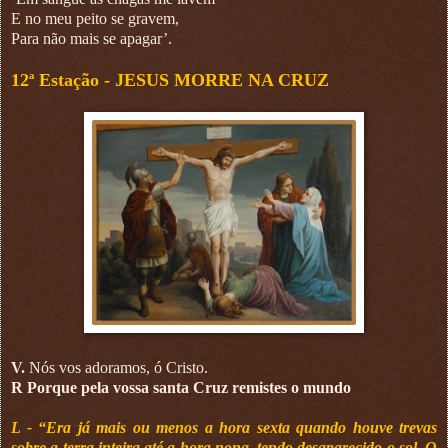
E no meu peito se gravem,
Para não mais se apagar’.
12ª Estação -
JESUS MORRE NA CRUZ
V.
Nós vos adoramos, ó Cristo.
R Porque pela vossa santa Cruz remistes o mundo
L - “Era já mais ou menos a hora sexta quando houve trevas
sobre a terra inteira até a hora nona, tendo desaparecido o sol. O