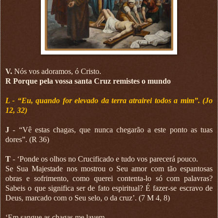
V.
Nós vos adoramos, ó Cristo.
R Porque pela vossa santa Cruz remistes o mundo
L - “Eu, quando for elevado da terra atrairei todos a mim”. (Jo
12, 32)
J
- “Vê estas chagas, que nunca chegarão a este ponto as tuas
dores”. (R 36)
T
- ‘Ponde os olhos no Crucificado e tudo vos parecerá pouco.
Se Sua Majestade nos mostrou o Seu amor com tão espantosas
obras e sofrimento, como querei contenta-lo só com palavras?
Sabeis o que significa ser de fato espiritual? É fazer-se escravo de
Deus, marcado com o Seu selo, o da cruz’. (7 M 4, 8)
‘Em sangue as chagas me lavem