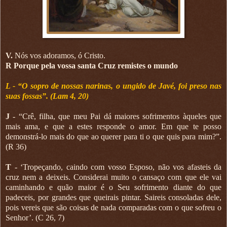
V.
Nós vos adoramos, ó Cristo.
R Porque pela vossa santa Cruz remistes o mundo
L - “O sopro de nossas narinas, o ungido de Javé, foi preso nas
suas fossas”. (Lam 4, 20)
J
- “Crê, filha, que meu Pai dá maiores sofrimentos àqueles que
mais ama, e que a estes responde o amor. Em que te posso
demonstrá-lo mais do que ao querer para ti o que quis para mim?”.
(R 36)
T
- ‘Tropeçando, caindo com vosso Esposo, não vos afasteis da
cruz nem a deixeis. Considerai muito o cansaço com que ele vai
caminhando e quão maior é o Seu sofrimento diante do que
padeceis, por grandes que queirais pintar. Saireis consoladas dele,
pois vereis que são coisas de nada comparadas com o que sofreu o
Senhor’. (C 26, 7)