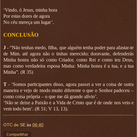
‘Vindo, ó Jesus, minha hora
Por estas dores de agora
No céu mereça um lugar’.
CONCLUSÃO
J
- “Não tenhas medo, filha, que alguém tenha poder para afastar-te
de Mim. até agora não o tinhas merecido; doravante, defenderás
Minha honra não só como Criador, como Rei e como teu Deus,
mas como verdadeira esposa Minha: Minha honra é a tua, e a tua
Minha”. (R 35)
T
- ‘Somos participantes disso, agora passei a ver a coisa de outra
maneira e vejo de modo muito diferente o que o Senhor padeceu –
como coisa própria – o que me dá grande alívio’.
‘Não se deixe a Paixão e a Vida de Cristo que é de onde nos veio e
vem todo bem’. (R 51; V 13, 13).
OTC de SE
às
06:40
Compartilhar