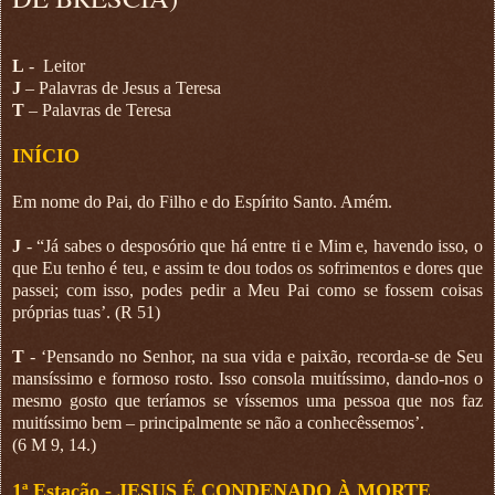
L
-
Leitor
J
– Palavras de Jesus a Teresa
T
– Palavras de Teresa
INÍCIO
Em nome do Pai, do Filho e do Espírito Santo. Amém.
J
- “Já sabes o desposório que há entre ti e Mim e, havendo isso, o
que Eu tenho é teu, e assim te dou todos os sofrimentos e dores que
passei; com isso, podes pedir a Meu Pai como se fossem coisas
próprias tuas’. (R 51)
T
- ‘Pensando no Senhor, na sua vida e paixão, recorda-se de Seu
mansíssimo e formoso rosto. Isso consola muitíssimo, dando-nos o
mesmo gosto que teríamos se víssemos uma pessoa que nos faz
muitíssimo bem – principalmente se não a conhecêssemos’.
(6 M 9, 14.)
1ª Estação -
JESUS É CONDENADO À MORTE