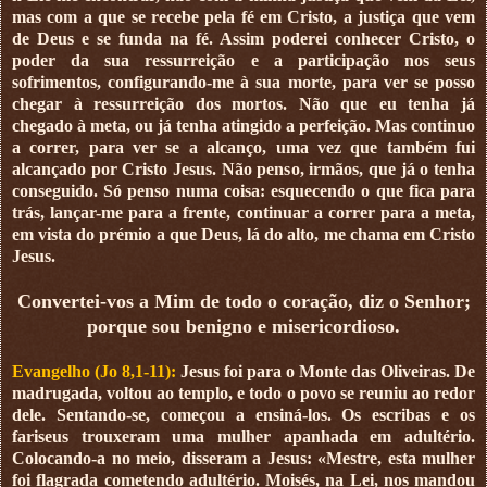
mas com a que se recebe pela fé em Cristo, a justiça que vem
de Deus e se funda na fé. Assim poderei conhecer Cristo, o
poder da sua ressurreição e a participação nos seus
sofrimentos, configurando-me à sua morte, para ver se posso
chegar à ressurreição dos mortos. Não que eu tenha já
chegado à meta, ou já tenha atingido a perfeição. Mas continuo
a correr, para ver se a alcanço, uma vez que também fui
alcançado por Cristo Jesus. Não penso, irmãos, que já o tenha
conseguido. Só penso numa coisa: esquecendo o que fica para
trás, lançar-me para a frente, continuar a correr para a meta,
em vista do prémio a que Deus, lá do alto, me chama em Cristo
Jesus.
Convertei-vos a Mim de todo o coração, diz o Senhor;
porque sou benigno e misericordioso.
Evangelho (Jo 8,1-11):
Jesus foi para o Monte das Oliveiras. De
madrugada, voltou ao templo, e todo o povo se reuniu ao redor
dele. Sentando-se, começou a ensiná-los. Os escribas e os
fariseus trouxeram uma mulher apanhada em adultério.
Colocando-a no meio, disseram a Jesus: «Mestre, esta mulher
foi flagrada cometendo adultério. Moisés, na Lei, nos mandou