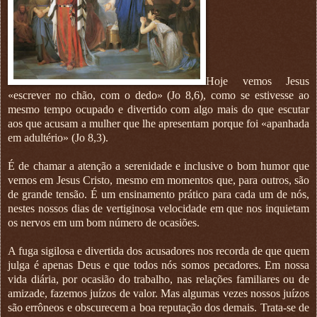
Hoje vemos Jesus
«escrever no chão, com o dedo» (Jo 8,6), como se estivesse ao
mesmo tempo ocupado e divertido com algo mais do que escutar
aos que acusam a mulher que lhe apresentam porque foi «apanhada
em adultério» (Jo 8,3).
É de chamar a atenção a serenidade e inclusive o bom humor que
vemos em Jesus Cristo, mesmo em momentos que, para outros, são
de grande tensão. É um ensinamento prático para cada um de nós,
nestes nossos dias de vertiginosa velocidade em que nos inquietam
os nervos em um bom número de ocasiões.
A fuga sigilosa e divertida dos acusadores nos recorda de que quem
julga é apenas Deus e que todos nós somos pecadores. Em nossa
vida diária, por ocasião do trabalho, nas relações familiares ou de
amizade, fazemos juízos de valor. Mas algumas vezes nossos juízos
são errôneos e obscurecem a boa reputação dos demais. Trata-se de