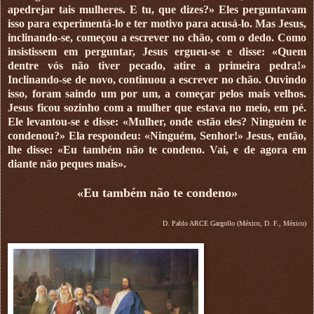
apedrejar tais mulheres. E tu, que dizes?» Eles perguntavam
isso para experimentá-lo e ter motivo para acusá-lo. Mas Jesus,
inclinando-se, começou a escrever no chão, com o dedo. Como
insistissem em perguntar, Jesus ergueu-se e disse: «Quem
dentre vós não tiver pecado, atire a primeira pedra!»
Inclinando-se de novo, continuou a escrever no chão. Ouvindo
isso, foram saindo um por um, a começar pelos mais velhos.
Jesus ficou sozinho com a mulher que estava no meio, em pé.
Ele levantou-se e disse: «Mulher, onde estão eles? Ninguém te
condenou?» Ela respondeu: «Ninguém, Senhor!» Jesus, então,
lhe disse: «Eu também não te condeno. Vai, e de agora em
diante não peques mais».
«Eu também não te condeno»
D. Pablo ARCE Gargollo (México, D. F., México)