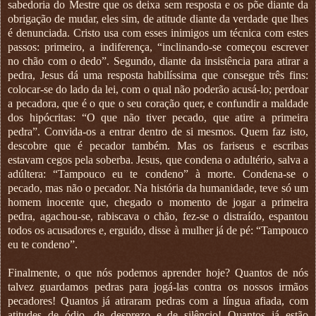
sabedoria do Mestre que os deixa sem resposta e os põe diante da
obrigação de mudar, eles sim, de atitude diante da verdade que lhes
é denunciada. Cristo usa com esses inimigos um técnica com estes
passos: primeiro, a indiferença, “inclinando-se começou escrever
no chão com o dedo”. Segundo, diante da insistência para atirar a
pedra, Jesus dá uma resposta habilíssima que consegue três fins:
colocar-se do lado da lei, com o qual não poderão acusá-lo; perdoar
a pecadora, que é o que o seu coração quer, e confundir a maldade
dos hipócritas: “O que não tiver pecado, que atire a primeira
pedra”. Convida-os a entrar dentro de si mesmos. Quem faz isto,
descobre que é pecador também. Mas os fariseus e escribas
estavam cegos pela soberba. Jesus, que condena o adultério, salva a
adúltera: “Tampouco eu te condeno” à morte. Condena-se o
pecado, mas não o pecador. Na história da humanidade, teve só um
homem inocente que, chegado o momento de jogar a primeira
pedra, agachou-se, rabiscava o chão, fez-se o distraído, espantou
todos os acusadores e, erguido, disse à mulher já de pé: “Tampouco
eu te condeno”.
Finalmente, o que nós podemos aprender hoje? Quantos de nós
talvez guardamos pedras para jogá-las contra os nossos irmãos
pecadores! Quantos já atiraram pedras com a língua afiada, com
atitudes de ódio, de desprezo e de silêncio! Quantos já estão