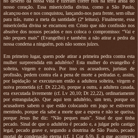
no deserto da nossa vida e fizeram correr rios na terra árida do
nosso coração. Essa misericórdia divina, como a São Paulo,
alcançou-nos e nos conquistou, lançando-nos para frente, sem olhar
para trás, rumo a meta da santidade (2ª leitura). Finalmente, essa
misericórdia divina se encarnou em Cristo que não confissão nos
absolve dos nossos pecados e nos coloca o compromisso: “Vai e
não peques mais” (Evangelho) e também a não atirar a pedra da
nossa condena a ninguém, pois não somos juízes.
Em primeiro lugar, quem pode atirar a primeira pedra contra esta
mulher surpreendida em adultério? Esta mulher do evangelho é
solteira, virgem e noiva. Por isso os acusadores, juristas de
profissão, pedem contra ela a pena de morte a pedradas e, assim,
por lapidação se executavam então a adultera solteira, virgem e
noiva prometida (cf. Dt 22,24), porque a outra, a adultera casada,
era executada livremente (cf. Lv 20,10; Dt 22,22), ordinariamente
por estrangulação. Que aqui tem adultério, sim tem, porque os
acusadores sabem o que estão colocando em jogo se estiverem
mentindo, porque ela sabe a morte que a espera e não se queixa,
porque Jesus lhe diz: “Não peques mais”. Sinal de que tinha
pecado. Sinal de que o adultério é pecado e, a julgar pelo castigo
legal, pecado grave e, segundo a doutrina de São Paulo, pecado
mortal de condenação eterna (cf. 1 Cor 6,9). E o que aconteceu