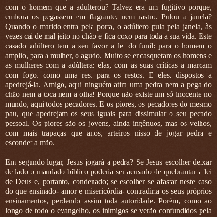
com o homem que a adulterou? Talvez era um fugitivo porque,
embora os pegassem em flagrante, nem rastro. Pulou a janela?
Quando o marido entra pela porta, o adúltero pula pela janela, às
vezes cai de mal jeito no chão e fica coxo para toda a sua vida. Este
casado adúltero tem a seu favor a lei do funil: para o homem o
amplio, para a mulher, o agudo. Muito se encasquetam os homens e
as mulheres com a adúltera: elas, com as suas críticas a marcam
com fogo, como uma res, para os restos. E eles, dispostos a
apedrejá-la. Amigo, aqui ninguém atira uma pedra nem a pega do
chão nem a toca nem a olha! Porque não existe um só inocente no
mundo, aqui todos pecadores. E os piores, os pecadores do mesmo
pau, que apedrejam os seus iguais para dissimular o seu pecado
pessoal. Os piores são os jovens, ainda ingênuos, mas os velhos,
com mais trapaças que anos, arteiros nisso de jogar pedra e
esconder a mão.
Em segundo lugar, Jesus jogará a pedra? Se Jesus escolher deixar
de lado o mandado bíblico poderia ser acusado de quebrantar a lei
de Deus e, portanto, condenado; se escolher se afastar neste caso
do que ensinado- amor e misericórdia- contradiria os seus próprios
ensinamentos, perdendo assim toda autoridade. Porém, como ao
longo de todo o evangelho, os inimigos se verão confundidos pela