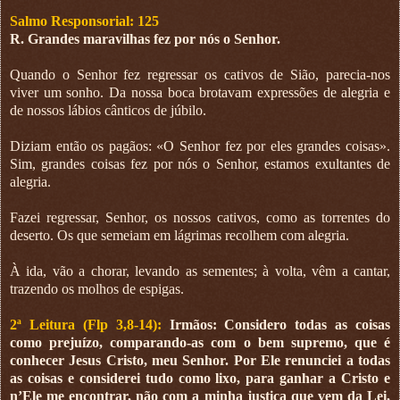
Salmo Responsorial: 125
R. Grandes maravilhas fez por nós o Senhor.
Quando o Senhor fez regressar os cativos de Sião, parecia-nos
viver um sonho. Da nossa boca brotavam expressões de alegria e
de nossos lábios cânticos de júbilo.
Diziam então os pagãos: «O Senhor fez por eles grandes coisas».
Sim, grandes coisas fez por nós o Senhor, estamos exultantes de
alegria.
Fazei regressar, Senhor, os nossos cativos, como as torrentes do
deserto. Os que semeiam em lágrimas recolhem com alegria.
À ida, vão a chorar, levando as sementes; à volta, vêm a cantar,
trazendo os molhos de espigas.
2ª Leitura (Flp 3,8-14):
Irmãos: Considero todas as coisas
como prejuízo, comparando-as com o bem supremo, que é
conhecer Jesus Cristo, meu Senhor. Por Ele renunciei a todas
as coisas e considerei tudo como lixo, para ganhar a Cristo e
n’Ele me encontrar, não com a minha justiça que vem da Lei,