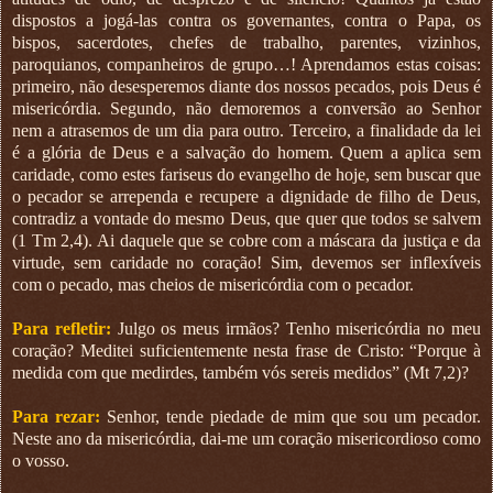
dispostos a jogá-las contra os governantes, contra o Papa, os
bispos, sacerdotes, chefes de trabalho, parentes, vizinhos,
paroquianos, companheiros de grupo…! Aprendamos estas coisas:
primeiro, não desesperemos diante dos nossos pecados, pois Deus é
misericórdia. Segundo, não demoremos a conversão ao Senhor
nem a atrasemos de um dia para outro. Terceiro, a finalidade da lei
é a glória de Deus e a salvação do homem. Quem a aplica sem
caridade, como estes fariseus do evangelho de hoje, sem buscar que
o pecador se arrependa e recupere a dignidade de filho de Deus,
contradiz a vontade do mesmo Deus, que quer que todos se salvem
(1 Tm 2,4). Ai daquele que se cobre com a máscara da justiça e da
virtude, sem caridade no coração! Sim, devemos ser inflexíveis
com o pecado, mas cheios de misericórdia com o pecador.
Para refletir:
Julgo os meus irmãos? Tenho misericórdia no meu
coração? Meditei suficientemente nesta frase de Cristo: “Porque à
medida com que medirdes, também vós sereis medidos” (Mt 7,2)?
Para rezar:
Senhor, tende piedade de mim que sou um pecador.
Neste ano da misericórdia, dai-me um coração misericordioso como
o vosso.