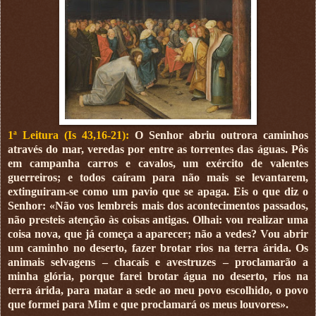
1ª Leitura (Is 43,16-21):
O Senhor abriu outrora caminhos
através do mar, veredas por entre as torrentes das águas. Pôs
em campanha carros e cavalos, um exército de valentes
guerreiros; e todos caíram para não mais se levantarem,
extinguiram-se como um pavio que se apaga. Eis o que diz o
Senhor: «Não vos lembreis mais dos acontecimentos passados,
não presteis atenção às coisas antigas. Olhai: vou realizar uma
coisa nova, que já começa a aparecer; não a vedes? Vou abrir
um caminho no deserto, fazer brotar rios na terra árida. Os
animais selvagens – chacais e avestruzes – proclamarão a
minha glória, porque farei brotar água no deserto, rios na
terra árida, para matar a sede ao meu povo escolhido, o povo
que formei para Mim e que proclamará os meus louvores».