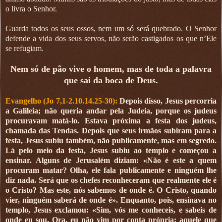
o livra o Senhor.
Guarda todos os seus ossos, nem um só será quebrado. O Senhor
defende a vida dos seus servos, não serão castigados os que n’Ele
se refugiam.
Nem só de pão vive o homem, mas de toda a palavra
que sai da boca de Deus.
Evangelho (Jo 7,1-2.10.14.25-30):
Depois disso, Jesus percorria
a Galileia; não queria andar pela Judeia, porque os judeus
procuravam matá-lo. Estava próxima a festa dos judeus,
chamada das Tendas. Depois que seus irmãos subiram para a
festa, Jesus subiu também, não publicamente, mas em segredo.
Lá pelo meio da festa, Jesus subiu ao templo e começou a
ensinar. Alguns de Jerusalém diziam: «Não é este a quem
procuram matar? Olha, ele fala publicamente e ninguém lhe
diz nada. Será que os chefes reconheceram que realmente ele é
o Cristo? Mas este, nós sabemos de onde é. O Cristo, quando
vier, ninguém saberá de onde é». Enquanto, pois, ensinava no
templo, Jesus exclamou: «Sim, vós me conheceis, e sabeis de
onde eu sou. Ora, eu não vim por conta própria; aquele que