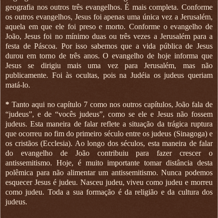
geografia nos outros três evangelhos. É mais completa. Conforme
os outros evangelhos, Jesus foi apenas uma única vez a Jerusalém,
aquela em que ele foi preso e morto. Conforme o evangelho de
João, Jesus foi no mínimo duas ou três vezes a Jerusalém para a
festa de Páscoa. Por isso sabemos que a vida pública de Jesus
durou em torno de três anos. O evangelho de hoje informa que
Jesus se dirigiu mais uma vez para Jerusalém, mas não
publicamente. Foi às ocultas, pois na Judéia os judeus queriam
matá-lo.
*
Tanto aqui no capítulo 7 como nos outros capítulos, João fala de
“judeus”, e de “vocês judeus”, como se ele e Jesus não fossem
judeus. Esta maneira de falar reflete a situação da trágica ruptura
que ocorreu no fim do primeiro século entre os judeus (Sinagoga) e
os cristãos (Ecclesia). Ao longo dos séculos, esta maneira de falar
do evangelho de João contribuiu para fazer crescer o
antissemitismo. Hoje, é muito importante tomar distância desta
polêmica para não alimentar um antissemitismo. Nunca podemos
esquecer Jesus é judeu. Nasceu judeu, viveu como judeu e morreu
como judeu. Toda a sua formação é da religião e da cultura dos
judeus.