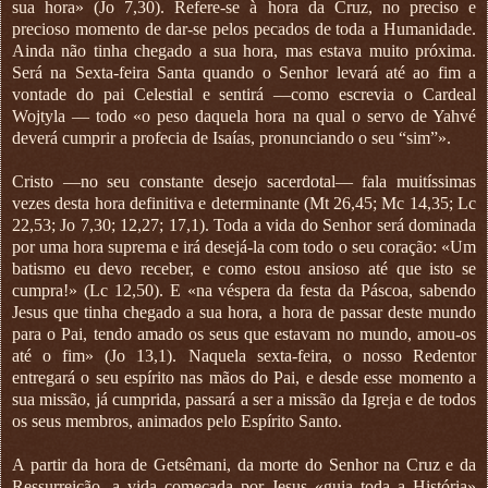
sua hora» (Jo 7,30). Refere-se à hora da Cruz, no preciso e
precioso momento de dar-se pelos pecados de toda a Humanidade.
Ainda não tinha chegado a sua hora, mas estava muito próxima.
Será na Sexta-feira Santa quando o Senhor levará até ao fim a
vontade do pai Celestial e sentirá —como escrevia o Cardeal
Wojtyla — todo «o peso daquela hora na qual o servo de Yahvé
deverá cumprir a profecia de Isaías, pronunciando o seu “sim”».
Cristo —no seu constante desejo sacerdotal— fala muitíssimas
vezes desta hora definitiva e determinante (Mt 26,45; Mc 14,35; Lc
22,53; Jo 7,30; 12,27; 17,1). Toda a vida do Senhor será dominada
por uma hora suprema e irá desejá-la com todo o seu coração: «Um
batismo eu devo receber, e como estou ansioso até que isto se
cumpra!» (Lc 12,50). E «na véspera da festa da Páscoa, sabendo
Jesus que tinha chegado a sua hora, a hora de passar deste mundo
para o Pai, tendo amado os seus que estavam no mundo, amou-os
até o fim» (Jo 13,1). Naquela sexta-feira, o nosso Redentor
entregará o seu espírito nas mãos do Pai, e desde esse momento a
sua missão, já cumprida, passará a ser a missão da Igreja e de todos
os seus membros, animados pelo Espírito Santo.
A partir da hora de Getsêmani, da morte do Senhor na Cruz e da
Ressurreição, a vida começada por Jesus «guia toda a História»