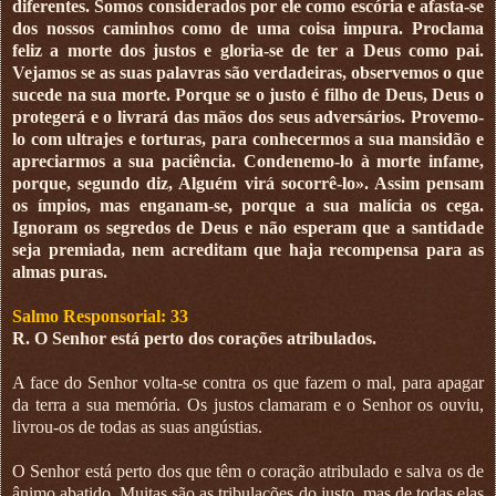
diferentes. Somos considerados por ele como escória e afasta-se
dos nossos caminhos como de uma coisa impura. Proclama
feliz a morte dos justos e gloria-se de ter a Deus como pai.
Vejamos se as suas palavras são verdadeiras, observemos o que
sucede na sua morte. Porque se o justo é filho de Deus, Deus o
protegerá e o livrará das mãos dos seus adversários. Provemo-
lo com ultrajes e torturas, para conhecermos a sua mansidão e
apreciarmos a sua paciência. Condenemo-lo à morte infame,
porque, segundo diz, Alguém virá socorrê-lo». Assim pensam
os ímpios, mas enganam-se, porque a sua malícia os cega.
Ignoram os segredos de Deus e não esperam que a santidade
seja premiada, nem acreditam que haja recompensa para as
almas puras.
Salmo Responsorial: 33
R. O Senhor está perto dos corações atribulados.
A face do Senhor volta-se contra os que fazem o mal, para apagar
da terra a sua memória. Os justos clamaram e o Senhor os ouviu,
livrou-os de todas as suas angústias.
O Senhor está perto dos que têm o coração atribulado e salva os de
ânimo abatido. Muitas são as tribulações do justo, mas de todas elas