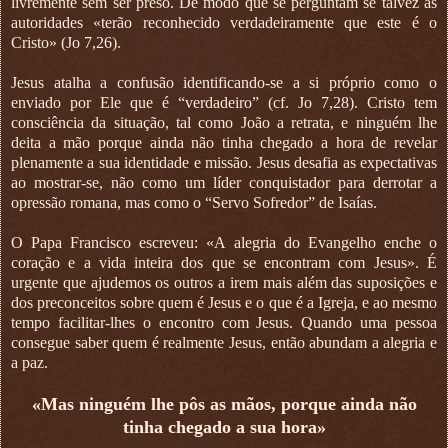
livremente sem ser preso. De modo que se perguntam se talvez as
autoridades «terão reconhecido verdadeiramente que este é o
Cristo» (Jo 7,26).
Jesus atalha a confusão identificando-se a si próprio como o
enviado por Ele que é “verdadeiro” (cf. Jo 7,28). Cristo tem
consciência da situação, tal como João a retrata, e ninguém lhe
deita a mão porque ainda não tinha chegado a hora de revelar
plenamente a sua identidade e missão. Jesus desafia as expectativas
ao mostrar-se, não como um líder conquistador para derrotar a
opressão romana, mas como o “Servo Sofredor” de Isaías.
O Papa Francisco escreveu: «A alegria do Evangelho enche o
coração e a vida inteira dos que se encontram com Jesus». É
urgente que ajudemos os outros a irem mais além das suposições e
dos preconceitos sobre quem é Jesus e o que é a Igreja, e ao mesmo
tempo facilitar-lhes o encontro com Jesus. Quando uma pessoa
consegue saber quem é realmente Jesus, então abundam a alegria e
a paz.
«Mas ninguém lhe pôs as mãos, porque ainda não
tinha chegado a sua hora»