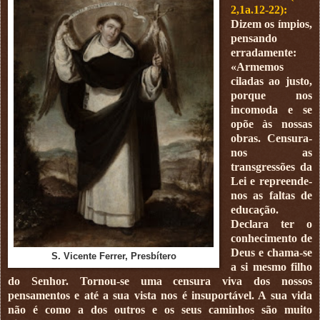
2,1a.12-22):
Dizem os ímpios,
pensando
erradamente:
«Armemos
ciladas ao justo,
porque nos
incomoda e se
opõe às nossas
obras. Censura-
nos as
transgressões da
Lei e repreende-
nos as faltas de
educação.
Declara ter o
conhecimento de
Deus e chama-se
S. Vicente Ferrer, Presbítero
a si mesmo filho
do Senhor. Tornou-se uma censura viva dos nossos
pensamentos e até a sua vista nos é insuportável. A sua vida
não é como a dos outros e os seus caminhos são muito