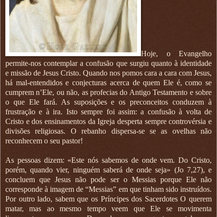
Hoje, o Evangelho
permite-nos contemplar a confusão que surgiu quanto à identidade
e missão de Jesus Cristo. Quando nos pomos cara a cara com Jesus,
há mal-entendidos e conjecturas acerca de quem Ele é, como se
cumprem n’Ele, ou não, as profecias do Antigo Testamento e sobre
o que Ele fará. As suposições e os preconceitos conduzem à
frustração e à ira. Isto sempre foi assim: a confusão à volta de
Cristo e dos ensinamentos da Igreja desperta sempre controvérsia e
divisões religiosas. O rebanho dispersa-se se as ovelhas não
reconhecem o seu pastor!
As pessoas dizem: «Este nós sabemos de onde vem. Do Cristo,
porém, quando vier, ninguém saberá de onde seja» (Jo 7,27), e
concluem que Jesus não pode ser o Messias porque Ele não
corresponde à imagem de “Messias” em que tinham sido instruídos.
Por outro lado, sabem que os Príncipes dos Sacerdotes O querem
matar, mas ao mesmo tempo veem que Ele se movimenta