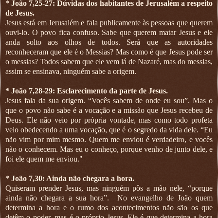
* João 7,25-27: Dúvidas dos habitantes de Jerusalém a respeito
de Jesus.
Jesus está em Jerusalém e fala publicamente às pessoas que querem
ouvi-lo. O povo fica confuso. Sabe que querem matar Jesus e ele
anda solto aos olhos de todos. Será que as autoridades
reconheceram que ele é o Messias? Mas como é que Jesus pode ser
o messias? Todos sabem que ele vem lá de Nazaré, mas do messias,
assim se ensinava, ninguém sabe a origem.
* João 7,28-29: Esclarecimento da parte de Jesus.
Jesus fala da sua origem. “Vocês sabem de onde eu sou”. Mas o
que o povo não sabe é a vocação e a missão que Jesus recebeu de
Deus. Ele não veio por própria vontade, mas como todo profeta
veio obedecendo a uma vocação, que é o segredo da vida dele. “Eu
não vim por mim mesmo. Quem me enviou é verdadeiro, e vocês
não o conhecem. Mas eu o conheço, porque venho de junto dele, e
foi ele quem me enviou."
* João 7,30: Ainda não chegara a hora.
Quiseram prender Jesus, mas ninguém pôs a mão nele, “porque
ainda não chegara a sua hora”.
No evangelho de João quem
determina a hora e o rumo dos acontecimentos não são os que
detêm o poder, mas é o próprio Jesus. Ele é que determina a hora