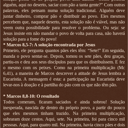
alguém, aqui no deserto, saciar com pão a tanta gente?” Com outras
palavras, eles pensam numa solução tradicional. Alguém deve
juntar dinheiro, comprar pão e distribuir ao povo. Eles mesmos
percebem que, naquele deserto, esta solução não é viável, mas não
veem outra possibilidade para resolver o problema. Ou seja: se
Jesus insiste em não mandar o povo de volta para casa, não haverá
solução para a fome do povo!
* Marcos 8,5-7: A solução encontrada por Jesus
Primeiro, ele pergunta quantos pães eles têm: “Sete!” Em seguida,
manda o povo sentar-se. Depois, tomou os sete pães, deu graças,
partiu-os e deu aos seus discípulos para que os distribuíssem. E fez
o mesmo com os peixes. Como na primeira multiplicação (Mc
6,41), a maneira de Marcos descrever a atitude de Jesus lembra a
Eucaristia. A mensagem é esta: a participação na Eucaristia deve
levar-nos à doação e à partilha do pão com os que não têm pão.
* Marcos 8,8-10: O resultado
Todos comeram, ficaram saciados e ainda sobrou! Solução
inesperada, nascida de dentro do próprio povo, a partir do pouco
que eles mesmos tinham trazido. Na primeira multiplicação,
sobraram doze cestos. Aqui, sete. Na primeira, foi para cinco mil
pessoas. Aqui, para quatro mil. Na primeira, havia cinco pães e dois