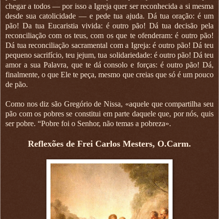
chegar a todos — por isso a Igreja quer ser reconhecida a si mesma
desde sua catolicidade — e pede tua ajuda. Dá tua oração: é um
pão! Da tua Eucaristia vivida: é outro pão! Dá tua decisão pela
reconciliação com os teus, com os que te ofenderam: é outro pão!
Dá tua reconciliação sacramental com a Igreja: é outro pão! Dá teu
pequeno sacrifício, teu jejum, tua solidariedade: é outro pão! Dá teu
amor a sua Palavra, que te dá consolo e forças: é outro pão! Dá,
finalmente, o que Ele te peça, mesmo que creias que só é um pouco
de pão.
Como nos diz são Gregório de Nissa, «aquele que compartilha seu
pão com os pobres se constitui em parte daquele que, por nós, quis
ser pobre. “Pobre foi o Senhor, não temas a pobreza».
Reflexões de Frei Carlos Mesters, O.Carm.