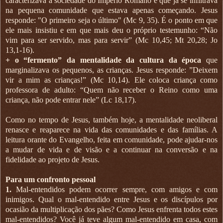
caracterizava a sociedade do Império Romano e que já se infiltrava
na pequena comunidade que estava apenas começando. Jesus
responde: "O primeiro seja o último" (Mc 9, 35). É o ponto em que
ele mais insistiu e em que mais deu o próprio testemunho: “Não
vim para ser servido, mas para servir” (Mc 10,45; Mt 20,28; Jo
13,1-16).
+ o “fermento” da mentalidade da cultura da época
que
marginalizava os pequenos, as crianças. Jesus responde: ”Deixem
vir a mim as crianças!” (Mc 10,14). Ele coloca criança como
professora de adulto: “Quem não receber o Reino como uma
criança, não pode entrar nele” (Lc 18,17).
Como no tempo de Jesus, também hoje, a mentalidade neoliberal
renasce e reaparece na vida das comunidades e das famílias. A
leitura orante do Evangelho, feita em comunidade, pode ajudar-nos
a mudar de vida e de visão e a continuar na conversão e na
fidelidade ao projeto de Jesus.
Para um confronto pessoal
1.
Mal-entendidos podem ocorrer sempre, com amigos e com
inimigos. Qual o mal-entendido entre Jesus e os discípulos por
ocasião da multiplicação dos pães? Como Jesus enfrenta todos estes
mal-entendidos? Você já teve algum mal-entendido em casa, com