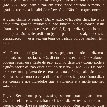
porque já faz três dias que está comigo e não têm nada para comer»
(Mc 8,2). Hoje, com a paz em crise, pode abundar o medo, a
apatia, o recurso à banalidade e à evasão: «Não têm o que comer».
A quem chama o Senhor? Diz o texto: «Naqueles dias, havia de
novo uma grande multidão e não tinham o que comer. Jesus
chamou os discípulos e disse:» (Mc 8,1), quer dizer, me chama a
mim, para não os despedir em jejum, para dar-lhes algo. Jesus se
compadeceu — esta vez em terra de pagãos porque também têm
fome.
Ah! E nós — refugiados em nosso pequeno mundo — dizemos
que nada podemos fazer. «Os discípulos disseram: «Onde alguém
poderia saciar essa gente de pão, aqui no deserto?» Como poderá
alguém saciar de pão estes aqui no deserto?» (Mc 8,4). De onde
tiraremos uma palavra de esperança certa e firme, sabendo que o
Senhor estará conosco cada dia até o fim dos tempos? Como dizer
aos crentes e aos incrédulos que a violência e a morte não são
soluções?
Hoje, o Senhor nos pergunta, simplesmente, quantos pães temos.
Os que sejam eles necessitam. O texto diz «sete», símbolo para
pagãos, como doze era símbolo para o povo judeu. O Senhor quer