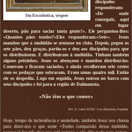
discípulos
responderam:
«De onde
Sta Escolástica, virgem
conseguir, aqui
em lugar
deserto, pão para saciar tanta gente?». Ele perguntou-lhes:
«Quantos pães tendes?»Eles responderam:«Sete». Jesus
mandou que a multidão se sentasse no chão. Depois, pegou os
sete pães, deu graças, partiu-os e deu aos discípulos para que
os distribuíssem. E distribuíram à multidão. Tinham também
alguns peixinhos. Jesus os abençoou e mandou distribuí-los.
Comeram e ficaram saciados, e ainda recolheram sete cestos
com os pedaços que sobraram. Eram umas quatro mil. Então
ele os despediu. Logo em seguida, Jesus entrou no barco com
seus discípulos e foi para a região de Dalmanuta.
«Não têm o que comer»
Rev. D. Carles ELÍAS i Cao (Barcelona, Espanha).
Hoje, tempo de inclemência e ansiedade, também Jesus nos chama
para dizer-nos o que sente «Tenho compaixão dessa multidão,