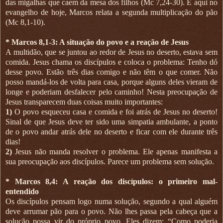
das migalhas que caem da mesa dos filhos (Mc 7,24-30). E aqui no
evangelho de hoje, Marcos relata a segunda multiplicação do pão
(Mc 8,1-10).
* Marcos 8,1-3: A situação do povo e a reação de Jesus
A multidão, que se juntou ao redor de Jesus no deserto, estava sem
comida. Jesus chama os discípulos e coloca o problema: Tenho dó
desse povo. Estão três dias comigo e não têm o que comer. Não
posso mandá-los de volta para casa, porque alguns deles vieram de
longe e poderiam desfalecer pelo caminho! Nesta preocupação de
Jesus transparecem duas coisas muito importantes:
1)
O povo esqueceu casa e comida e foi atrás de Jesus no deserto!
Sinal de que Jesus deve ter sido uma simpatia ambulante, a ponto
de o povo andar atrás dele no deserto e ficar com ele durante três
dias!
2)
Jesus não manda resolver o problema. Ele apenas manifesta a
sua preocupação aos discípulos. Parece um problema sem solução.
* Marcos 8,4: A reação dos discípulos: o primeiro mal-
entendido
Os discípulos pensam logo numa solução, segundo a qual alguém
deve arrumar pão para o povo. Não lhes passa pela cabeça que a
solução possa vir do próprio povo. Eles dizem: “Como poderia