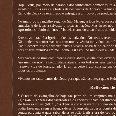
Hoje, Jesus, por meio da parábola dos vinhateiros homicidas, fala
escolhido. Foi a estes e a toda a descendência de Abraão que tinha
Reino de Deus vos será tirado e entregue a um povo que produza f
No início do Evangelho segundo São Mateus, a Boa Nova parece ser
anunciar e de levar a salvação a todas as nações. Mas Israel não 
Apóstolos, símbolo do “novo” Israel, chamado a dar frutos de vida 
Este novo Israel é a Igreja, todos os batizados. Nós temos recebi
Não podemos conformar–nos com uma vivência individualista e fech
Daqui decorre que o primeiro fruto é viver a nossa fé no calor da
dois ou três reunidos em meu nome, Eu estou no meio deles» (Mt 
Mas trata-se de uma comunidade cristã aberta, o que quer dizer qu
“no meio de nós”, a comunidade atrai através todos os seus gest
na nova vida do Ressuscitado. E um terceiro fruto consiste em 
todos os problemas.
Vivamos no santo temor de Deus, para que não aconteça que o Reino
Reflexões de
*
O texto do evangelho de hoje faz parte de um conjunto mais
21,23-46. Os chefes dos sacerdotes e os anciãos tinham perguntad
ele fazia as coisas (Mt 21,23). Eles se consideravam os donos de
podia fazer nada sem a licença deles. A resposta de Jesus consta de
contra-pergunta e quer saber deles se João Batista era do céu ou