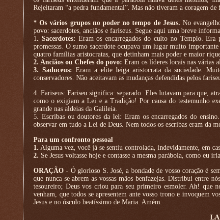
Rejeitaram “a pedra fundamental”. Mas não tiveram a coragem de 
* Os vários grupos no poder no tempo de Jesus.
No evangelho 
povo: sacerdotes, anciãos e fariseus. Segue aqui uma breve inform
1
. Sacerdotes:
Eram os encarregados do culto no Templo. Era pa
promessas. O sumo sacerdote ocupava um lugar muito importante n
quatro famílias aristocratas, que detinham mais poder e maior riqu
2. Anciãos ou Chefes do povo:
Eram os líderes locais nas várias a
3. Saduceus:
Eram a elite leiga aristocrata da sociedade. Muit
conservadores. Não aceitavam as mudanças defendidas pelos fariseus
4. Fariseus: Fariseu significa: separado. Eles lutavam para que, atr
como o exigiam a Lei e a Tradição! Por causa do testemunho exe
grande nas aldeias da Galileia.
5. Escribas ou doutores da lei: Eram os encarregados do ensin
observar em tudo a Lei de Deus. Nem todos os escribas eram da mes
Para um confronto pessoal
1.
Alguma vez, você já se sentiu controlada, indevidamente, em cas
2.
Se Jesus voltasse hoje e contasse a mesma parábola, como eu iria
ORAÇÃO
- Ó glorioso S. José, a bondade de vosso coração é sem 
que nunca se abrem as vossas mãos benfazejas. Distribui entre nós
tesoureiro; Deus vos criou para seu primeiro esmoler. Ah! que 
venham, que todos se apresentem ante vosso trono e invoquem vos
Jesus e no ósculo beatíssimo de Maria. Amém.
LA