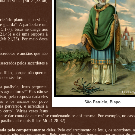
bola da vinha (Mt 21,33-46)
ietário plantou uma vinha,
de guarda”. A parábola é um
 5,1-7). Jesus se dirige aos
 21,45) e dá uma resposta à
 (Mt 21,23). Por meio desta
ro.
acerdotes e anciãos que não
sacrados pelos sacerdotes e
o filho, porque não querem
o dos séculos.
 parábola, Jesus pergunta:
s agricultores?” Eles não se
sso, pela resposta dada eles
tes e os anciãos do povo
São Patrício, Bispo
s perversos, e arrendará a
o certo". Várias vezes Jesus
a se dar conta de que está se condenando-se a si mesma. Por exemplo, no caso
parábola dos dois filhos Mt 21,28-32).
mada pelo comportamento deles.
Pelo esclarecimento de Jesus, os sacerdotes, o
s eles não se converteram. Pelo contrário! Mantiveram o seu projeto de ma