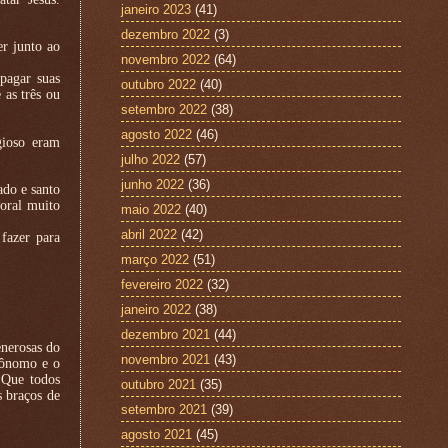
janeiro 2023
(41)
dezembro 2022
(3)
r junto ao
novembro 2022
(64)
pagar suas
outubro 2022
(40)
 as três ou
setembro 2022
(38)
agosto 2022
(46)
gioso eram
julho 2022
(57)
junho 2022
(36)
ado e santo
oral muito
maio 2022
(40)
abril 2022
(42)
fazer para
março 2022
(51)
fevereiro 2022
(32)
janeiro 2022
(38)
dezembro 2021
(44)
enerosas do
novembro 2021
(43)
ecônomo e o
 Que todos
outubro 2021
(35)
 braços de
setembro 2021
(39)
agosto 2021
(45)