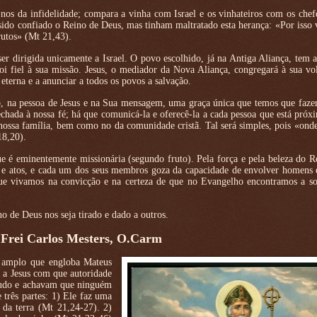
-nos da infidelidade; compara a vinha com Israel e os vinhateiros com os che
 sido confiado o Reino de Deus, mas tinham maltratado esta herança: «Por isso 
rutos» (Mt 21,43).
 dirigida unicamente a Israel. O povo escolhido, já na Antiga Aliança, tem 
foi fiel à sua missão. Jesus, o mediador da Nova Aliança, congregará à sua vo
eterna e a anunciar a todos os povos a salvação.
do, na pessoa de Jesus e na Sua mensagem, uma graça única que temos que fazer 
ada à nossa fé; há que comunicá-la e oferecê-la a cada pessoa que está próx
 nossa família, bem como no da comunidade cristã. Tal será simples, pois «ond
18,20).
e é eminentemente missionária (segundo fruto). Pela força e pela beleza do R
os e atos, e cada um dos seus membros goza da capacidade de envolver homens
que vivamos na convicção e na certeza de que no Evangelho encontramos a so
 de Deus nos seja tirado e dado a outros.
 Frei Carlos Mesters, O.Carm
 amplo que engloba Mateus
o a Jesus com que autoridade
 tudo e achavam que ninguém
 três partes: 1) Ele faz uma
 da terra (Mt 21,24-27). 2)