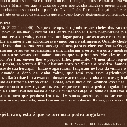
omo o amastes na terra e o honrais no céu. E vós, ó glorioso Patriarca, pela vos
esus e Maria; vós que, à custa de vossas abençoadas fadigas e suores, nutri
mpenhando neste mundo o papel do Divino Padre Eterno; alcançai-nos luz e 
m fruto estes devotos exercícios que em vosso louvor alegremente começamos
IVINA
(Mt 21,33-43.45-46):
Naquele tempo, dirigindo-se aos chefes dos sacerd
 povo, disse-lhes:
«Escutai esta outra parábola: Certo proprietário p
 uma cerca em volta, cavou nela um lagar para pisar as uvas e construiu
Ele a alugou a uns agricultores e viajou para o estrangeiro. Quando cheg
, ele mandou os seus servos aos agricultores para receber seus frutos. Os ag
rraram os servos, espancaram a um, mataram a outro, e a outro apedre
ou outros servos, em maior número que os primeiros. Mas eles os tr
. Por fim, enviou-lhes o próprio filho, pensando: ‘A meu filho respei
s, porém, ao verem o filho, disseram entre si: ‘Este é o herdeiro. Vamos
sse de sua herança! ’ Então o agarraram, lançaram-no fora da vinha e 
 quando o dono da vinha voltar, que fará com esses agricultore
: «Dará triste fim a esses criminosos e arrendará a vinha a outros agricul
rão os frutos no tempo certo». Então, Jesus lhes disse: «Nunca lestes nas E
e os construtores rejeitaram, esta é que se tornou a pedra angular. Isto
, e é admirável aos nossos olhos’? Por isso vos digo: o Reino de Deus vos s
 a um povo que produza frutos». Os sumos sacerdotes e os fariseus o
Procuraram prendê-lo, mas ficaram com medo das multidões, pois elas o
ejeitaram, esta é que se tornou a pedra angular»
Rev. D. Melcior QUEROL i Solà (Ribes de Freser, Gi