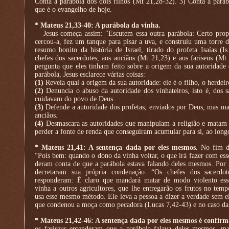
Conta a parábola dos dois filhos (Mt 21,28-32). 3) Conta a pará
que é o evangelho de hoje.
* Mateus 21,33-40: A parábola da vinha.
Jesus começa assim: "Escutem essa outra parábola: Certo propr
cercou-a, fez um tanque para pisar a uva, e construiu uma torre 
resumo bonito da história de Israel, tirado do profeta Isaías (Is
chefes dos sacerdotes, aos anciãos (Mt 21,23) e aos fariseus (Mt
pergunta que eles tinham feito sobre a origem da sua autoridade
parábola, Jesus esclarece várias coisas:
(1)
Revela qual a origem da sua autoridade: ele é o filho, o herdei
(2)
Denuncia o abuso da autoridade dos vinhateiros, isto é, dos s
cuidavam do povo de Deus.
(3)
Defende a autoridade dos profetas, enviados por Deus, mas mas
anciãos.
(4)
Desmascara as autoridades que manipulam a religião e matam 
perder a fonte de renda que conseguiram acumular para si, ao long
* Mateus 21,41: A sentença dada por eles mesmos.
No fim da
“Pois bem: quando o dono da vinha voltar, o que irá fazer com esse
deram conta de que a parábola estava falando deles mesmos. Por i
decretaram sua própria condenação: “Os chefes dos sacerdo
responderam: É claro que mandará matar de modo violento esse
vinha a outros agricultores, que lhe entregarão os frutos no temp
usa esse mesmo método. Ele leva a pessoa a dizer a verdade sem el
que condenou a moça como pecadora (Lucas 7,42-43) e no caso da 
* Mateus 21,42-46: A sentença dada por eles mesmos é confir
os fariseus entenderam que a parábola falava deles mesmos, ma