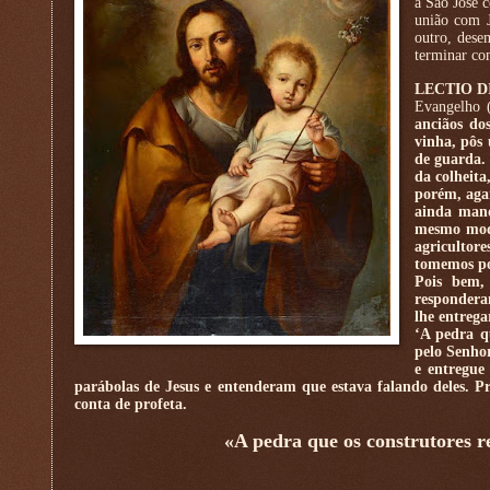
a São José c
união com J
outro, dese
terminar co
LECTIO D
Evangelho 
anciãos dos
vinha, pôs
de guarda. 
da colheita
porém, aga
ainda mand
mesmo modo
agricultore
tomemos po
Pois bem,
responderam
lhe entrega
‘A pedra qu
pelo Senhor
e entregue
parábolas de Jesus e entenderam que estava falando deles. 
conta de profeta.
«A pedra que os construtores r