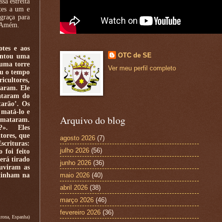
sa estreita
stes a um e
graça para
. Amém.
otes e aos
OTC de SE
lantou uma
 uma torre
Ver meu perfil completo
ou o tempo
ricultores,
jaram. Ele
ataram do
tarão’. Os
 matá-lo e
Arquivo do blog
o mataram.
s?». Eles
tores, que
agosto 2026
(7)
scrituras:
julho 2026
(56)
 foi feito
erá tirado
junho 2026
(36)
uviram as
 tinham na
maio 2026
(40)
abril 2026
(38)
março 2026
(46)
fevereiro 2026
(36)
rona, Espanha)