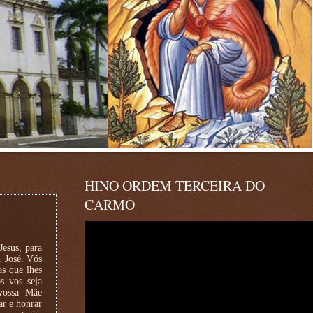
HINO ORDEM TERCEIRA DO
CARMO
esus, para
. José. Vós
as que lhes
s vos seja
 vossa Mãe
ar e honrar