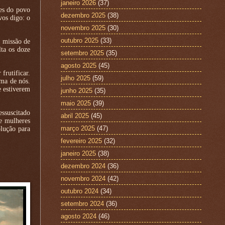
janeiro 2026
(37)
fes do povo
dezembro 2025
(38)
vos digo: o
novembro 2025
(30)
outubro 2025
(33)
a missão de
lta os doze
setembro 2025
(35)
agosto 2025
(45)
frutificar.
julho 2025
(59)
ima de nós.
e estiverem
junho 2025
(35)
maio 2025
(39)
essuscitado
abril 2025
(45)
 e mulheres
março 2025
(47)
lução para
fevereiro 2025
(32)
janeiro 2025
(38)
dezembro 2024
(36)
novembro 2024
(42)
outubro 2024
(34)
setembro 2024
(36)
agosto 2024
(46)