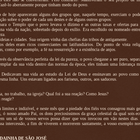
fazê-lo abertamente porque tinham medo do povo.
de hoje apareceram alguns dos grupos que, naquele tempo, exerciam o pode
ação sobre o poder de cada um destes e de alguns outros grupos:
ra o Templo que o povo levava o dízimo e as outras taxas e ofertas para 
a vida da nação, sobretudo depois do exílio. Era escolhido ou nomeado entre
eza.
ldeias e cidades. Sua origem vinha das chefias das tribos de antigamente.
os deles eram ricos comerciantes ou latifundiários. Do ponto de vista reli
, como por exemplo, a fé na ressurreição e a existência de anjos.
avés da observância perfeita da lei da pureza, o povo chegasse a ser puro, separ
mplar da sua vida dentro das normas da época, eles tinham uma liderança m
o. Dedicavam sua vida ao estudo da Lei de Deus e ensinavam ao povo como 
ma linha. Uns estavam ligados aos fariseus, outros, aos saduceus.
a, no trabalho, na igreja? Qual foi a sua reação? Como Jesus?
 reagir?
limites e indizível, e neste mês que a piedade dos fiéis vos consagrou mais g
, ó nosso amado Pai, os dons preciosíssimos da graça celestial da qual sois 
nem um só de vossos servos possa dizer que vos invocou em vão nestes dias.
sa intercessão, a fim de viverem e morrerem santamente, a vosso exemplo nos
DAINHA DE SÃO JOSÉ