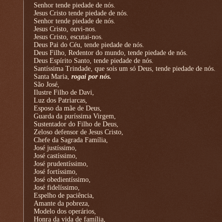
Senhor tende piedade de nós.
Jesus Cristo tende piedade de nós.
Senhor tende piedade de nós.
Jesus Cristo, ouvi-nos.
Jesus Cristo, escutai-nos.
Deus Pai do Céu, tende piedade de nós.
Deus Filho, Redentor do mundo, tende piedade de nós.
Deus Espírito Santo, tende piedade de nós.
Santíssima Trindade, que sois um só Deus, tende piedade de nós.
Santa Maria,
rogai por nós.
São José,
Ilustre Filho de Davi,
Luz dos Patriarcas,
Esposo da mãe de Deus,
Guarda da puríssima Virgem,
Sustentador do Filho de Deus,
Zeloso defensor de Jesus Cristo,
Chefe da Sagrada Família,
José justíssimo,
José castíssimo,
José prudentíssimo,
José fortíssimo,
José obedientíssimo,
José fidelíssimo,
Espelho de paciência,
Amante da pobreza,
Modelo dos operários,
Honra da vida de família,