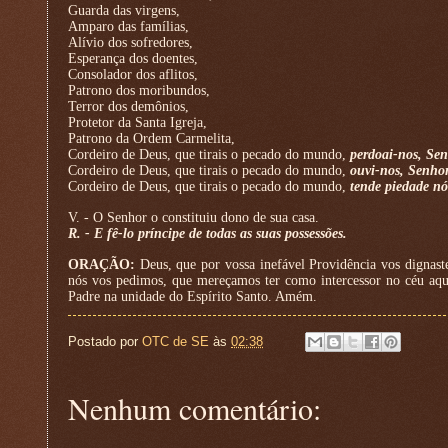
Guarda das virgens,
Amparo das famílias,
Alívio dos sofredores,
Esperança dos doentes,
Consolador dos aflitos,
Patrono dos moribundos,
Terror dos demônios,
Protetor da Santa Igreja,
Patrono da Ordem Carmelita,
Cordeiro de Deus, que tirais o pecado do mundo,
perdoai-nos, Sen
Cordeiro de Deus, que tirais o pecado do mundo,
ouvi-nos, Senhor
Cordeiro de Deus, que tirais o pecado do mundo,
tende piedade nó
V. - O Senhor o constituiu dono de sua casa.
R. - E fê-lo príncipe de todas as suas possessões.
ORAÇÃO:
Deus, que por vossa inefável Providência vos dignas
nós vos pedimos, que mereçamos ter como intercessor no céu aqu
Padre na unidade do Espírito Santo. Amém.
Postado por
OTC de SE
às
02:38
Nenhum comentário: