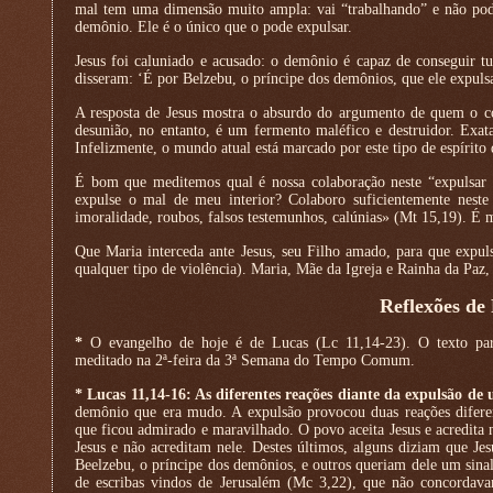
mal tem uma dimensão muito ampla: vai “trabalhando” e não pod
demônio. Ele é o único que o pode expulsar.
Jesus foi caluniado e acusado: o demônio é capaz de conseguir t
disseram: ‘É por Belzebu, o príncipe dos demônios, que ele expuls
A resposta de Jesus mostra o absurdo do argumento de quem o co
desunião, no entanto, é um fermento maléfico e destruidor. Exat
Infelizmente, o mundo atual está marcado por este tipo de espírit
É bom que meditemos qual é nossa colaboração neste “expulsar
expulse o mal de meu interior? Colaboro suficientemente neste
imoralidade, roubos, falsos testemunhos, calúnias» (Mt 15,19). É m
Que Maria interceda ante Jesus, seu Filho amado, para que expul
qualquer tipo de violência). Maria, Mãe da Igreja e Rainha da Paz,
Reflexões de
*
O evangelho de hoje é de Lucas (Lc 11,14-23). O texto par
meditado na 2ª-feira da 3ª Semana do Tempo Comum.
* Lucas 11,14-16: As diferentes reações diante da expulsão d
demônio que era mudo. A expulsão provocou duas reações difere
que ficou admirado e maravilhado. O povo aceita Jesus e acredita 
Jesus e não acreditam nele. Destes últimos, alguns diziam que J
Beelzebu, o príncipe dos demônios, e outros queriam dele um sina
de escribas vindos de Jerusalém (Mc 3,22), que não concordav