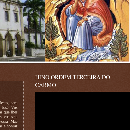
HINO ORDEM TERCEIRA DO
CARMO
esus, para
. José. Vós
as que lhes
s vos seja
 vossa Mãe
ar e honrar