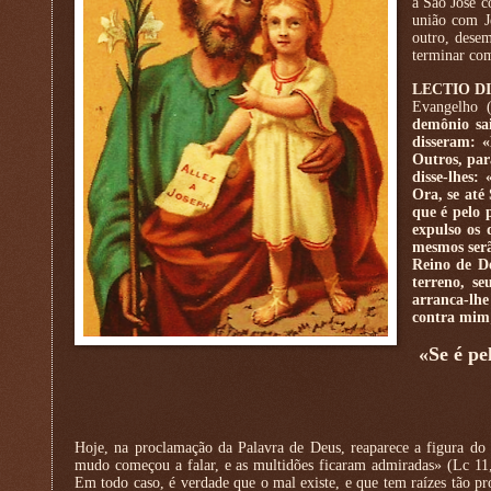
a São José c
união com Je
outro, dese
terminar co
LECTIO D
Evangelho 
demônio sa
disseram: 
Outros, par
disse-lhes:
Ora, se até
que é pelo 
expulso os 
mesmos serã
Reino de D
terreno, s
arranca-lh
contra mim;
«Se é pe
Hoje, na proclamação da Palavra de Deus, reaparece a figura d
mudo começou a falar, e as multidões ficaram admiradas» (Lc 11
Em todo caso, é verdade que o mal existe, e que tem raízes tão 