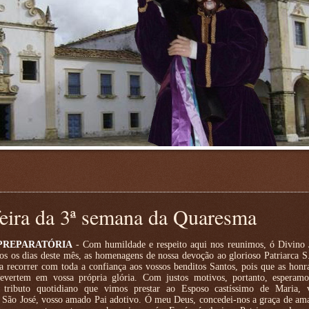
ira da 3ª semana da Quaresma
PREPARATÓRIA
- Com humildade e respeito aqui nos reunimos, ó Divino J
dos os dias deste mês, as homenagens de nossa devoção ao glorioso Patriarca S
a recorrer com toda a confiança aos vossos benditos Santos, pois que as honr
revertem em vossa própria glória. Com justos motivos, portanto, esperamo
 tributo quotidiano que vimos prestar ao Esposo castíssimo de Maria,
a São José, vosso amado Pai adotivo. Ó meu Deus, concedei-nos a graça de am