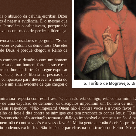
a o absurdo da calúnia escribas. Dizer
os é negar a evidência. É o mesmo que
de Jerusalém o caluniavam, porque não
stavam com medo de perder a liderança.
voca os acusadores e pergunta: “Se eu
vocês expulsam os demônios? Que eles
 de Deus, é porque chegou o Reino de
Jesus compara o demônio com um homem
a casa de um homem forte. Jesus é este
marrar o homem forte. Consegue expulsar
 dele, isto é, liberta as pessoas que
a comparação para descrever a vinda do
S. Toríbio de Mogrovejo, B
nio é um sinal evidente de que chegou o
rmina sua resposta com esta frase: “Quem não está comigo, está contra mim. 
ito de uma expulsão de demônio, os discípulos impediram um homem de usar
. Jesus respondeu: “Não impeçam! Quem não é contra vocês é a vosso favor!” 
elho de hoje é dita contra os inimigos que tem preconceito contra Jesus: “Qu
reconceito e não aceitação tornam o diálogo impossível e rompe a união. A ou
uem não é contra vocês é a vosso favor!” Muita gente que não é cristão pratic
Não podemos excluí-los. São irmãos e parceiros na construção do Reino. Nós c