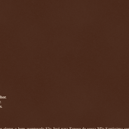
hor.
.
s.
tes eleger o bem-aventurado São José para Esposo de vossa Mãe Santíssima co