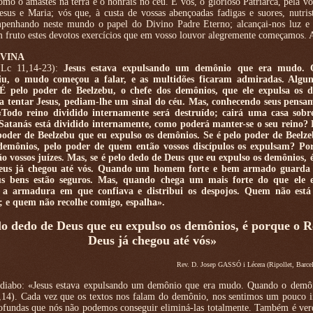
omo o amastes na terra e o honrais no céu. E vós, ó glorioso Patriarca, pela vos
sus e Maria; vós que, à custa de vossas abençoadas fadigas e suores, nutri
mpenhando neste mundo o papel do Divino Padre Eterno; alcançai-nos luz e 
m fruto estes devotos exercícios que em vosso louvor alegremente começamos.
IVINA
(Lc 11,14-23):
Jesus estava expulsando um demônio que era mudo.
iu, o mudo começou a falar, e as multidões ficaram admiradas. Algun
«É pelo poder de Beelzebu, o chefe dos demônios, que ele expulsa os 
a tentar Jesus, pediam-lhe um sinal do céu. Mas, conhecendo seus pensam
 «Todo reino dividido internamente será destruído; cairá uma casa sobr
 Satanás está dividido internamente, como poderá manter-se o seu reino? P
poder de Beelzebu que eu expulso os demônios. Se é pelo poder de Beelz
demônios, pelo poder de quem então vossos discípulos os expulsam? Por 
o vossos juízes. Mas, se é pelo dedo de Deus que eu expulso os demônios, 
eus já chegou até vós. Quando um homem forte e bem armado guarda 
eus bens estão seguros. Mas, quando chega um mais forte do que ele e
e a armadura em que confiava e distribui os despojos. Quem não está
 e quem não recolhe comigo, espalha».
lo dedo de Deus que eu expulso os demônios, é porque o R
Deus já chegou até vós»
Rev. D. Josep GASSÓ i Lécera (Ripollet, Barce
o diabo: «Jesus estava expulsando um demônio que era mudo. Quando o demôn
,14). Cada vez que os textos nos falam do demônio, nos sentimos um pouco 
profundas que nós não podemos conseguir eliminá-las totalmente. Também é ve