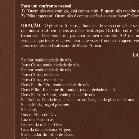
Para um confronto pessoal
1)
“Quem não está comigo, está contra mim. E quem não recolhe c
2)
“Não impeçam! Quem não é contra vocês é a vosso favor!” Como
ORAÇÃO
- Ó glorioso S. José, a bondade de vosso coração é sem 
que nunca se abrem as vossas mãos benfazejas. Distribui entre nós
tesoureiro; Deus vos criou para seu primeiro esmoler. Ah! que 
venham, que todos se apresentem ante vosso trono e invoquem vos
Jesus e no ósculo beatíssimo de Maria. Amém.
LA
Senhor tende piedade de nós.
Jesus Cristo tende piedade de nós.
Senhor tende piedade de nós.
Jesus Cristo, ouvi-nos.
Jesus Cristo, escutai-nos.
Deus Pai do Céu, tende piedade de nós.
Deus Filho, Redentor do mundo, tende piedade de nós.
Deus Espírito Santo, tende piedade de nós.
Santíssima Trindade, que sois um só Deus, tende piedade de nós.
Santa Maria,
rogai por nós.
São José,
Ilustre Filho de Davi,
Luz dos Patriarcas,
Esposo da mãe de Deus,
Guarda da puríssima Virgem,
Sustentador do Filho de Deus,