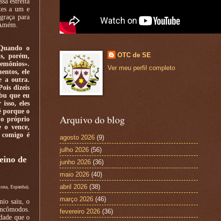
sa estreita
stes a um e
graça para
 Amém.
 Quando o
OTC de SE
s, porém,
demônios».
Ver meu perfil completo
entos, ele
e a outra.
ois dizeis
ebu que eu
isso, eles
é porque o
Arquivo do blog
o próprio
 o vence,
 comigo é
agosto 2026
(9)
julho 2026
(56)
eino de
junho 2026
(36)
maio 2026
(40)
abril 2026
(38)
lona, Espanha).
março 2026
(46)
io saiu, o
incômodos.
fevereiro 2026
(36)
rdade que o