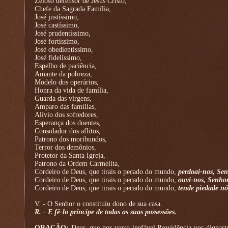
Zeloso defensor de Jesus Cristo,
Chefe da Sagrada Família,
José justíssimo,
José castíssimo,
José prudentíssimo,
José fortíssimo,
José obedientíssimo,
José fidelíssimo,
Espelho de paciência,
Amante da pobreza,
Modelo dos operários,
Honra da vida de família,
Guarda das virgens,
Amparo das famílias,
Alívio dos sofredores,
Esperança dos doentes,
Consolador dos aflitos,
Patrono dos moribundos,
Terror dos demônios,
Protetor da Santa Igreja,
Patrono da Ordem Carmelita,
Cordeiro de Deus, que tirais o pecado do mundo,
perdoai-nos, Sen
Cordeiro de Deus, que tirais o pecado do mundo,
ouvi-nos, Senhor
Cordeiro de Deus, que tirais o pecado do mundo,
tende piedade nó
V. - O Senhor o constituiu dono de sua casa.
R. - E fê-lo príncipe de todas as suas possessões.
ORAÇÃO:
Deus, que por vossa inefável Providência vos dignas