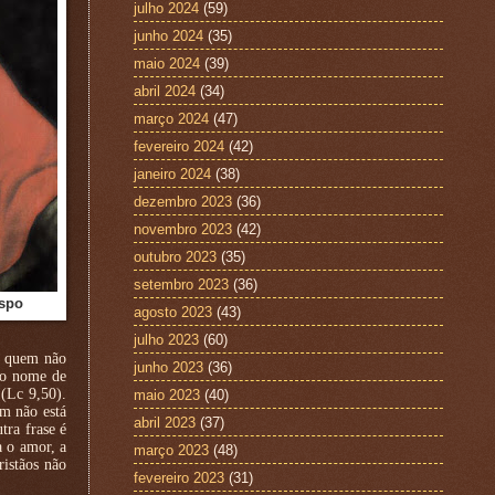
julho 2024
(59)
junho 2024
(35)
maio 2024
(39)
abril 2024
(34)
março 2024
(47)
fevereiro 2024
(42)
janeiro 2024
(38)
dezembro 2023
(36)
novembro 2023
(42)
outubro 2023
(35)
setembro 2023
(36)
ispo
agosto 2023
(43)
julho 2023
(60)
E quem não
junho 2023
(36)
 o nome de
(Lc 9,50).
maio 2023
(40)
em não está
abril 2023
(37)
tra frase é
a o amor, a
março 2023
(48)
ristãos não
fevereiro 2023
(31)