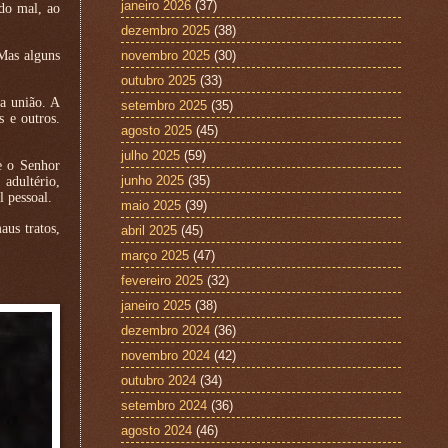
janeiro 2026
(37)
do mal, ao
dezembro 2025
(38)
Mas alguns
novembro 2025
(30)
outubro 2025
(33)
a união. A
setembro 2025
(35)
s e outros.
agosto 2025
(45)
julho 2025
(59)
e o Senhor
junho 2025
(35)
adultério,
l pessoal.
maio 2025
(39)
aus tratos,
abril 2025
(45)
março 2025
(47)
fevereiro 2025
(32)
janeiro 2025
(38)
dezembro 2024
(36)
novembro 2024
(42)
outubro 2024
(34)
setembro 2024
(36)
agosto 2024
(46)