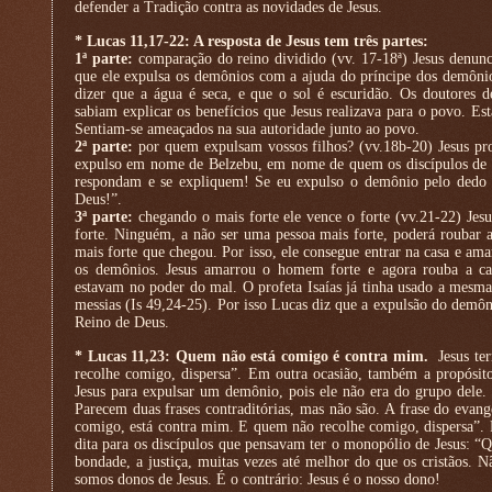
defender a Tradição contra as novidades de Jesus.
* Lucas 11,17-22: A resposta de Jesus tem três partes:
1ª parte:
comparação do reino dividido (vv. 17-18ª) Jesus denunci
que ele expulsa os demônios com a ajuda do príncipe dos demôni
dizer que a água é seca, e que o sol é escuridão. Os doutores 
sabiam explicar os benefícios que Jesus realizava para o povo. E
Sentiam-se ameaçados na sua autoridade junto ao povo.
2ª parte:
por quem expulsam vossos filhos? (vv.18b-20) Jesus pro
expulso em nome de Belzebu, em nome de quem os discípulos de 
respondam e se expliquem! Se eu expulso o demônio pelo dedo
Deus!”.
3ª parte:
chegando o mais forte ele vence o forte (vv.21-22) 
forte. Ninguém, a não ser uma pessoa mais forte, poderá roubar 
mais forte que chegou. Por isso, ele consegue entrar na casa e a
os demônios. Jesus amarrou o homem forte e agora rouba a casa
estavam no poder do mal. O profeta Isaías já tinha usado a mesm
messias (Is 49,24-25). Por isso Lucas diz que a expulsão do demô
Reino de Deus.
* Lucas 11,23: Quem não está comigo é contra mim.
Jesus te
recolhe comigo, dispersa”. Em outra ocasião, também a propós
Jesus para expulsar um demônio, pois ele não era do grupo dele
Parecem duas frases contraditórias, mas não são. A frase do evang
comigo, está contra mim. E quem não recolhe comigo, dispersa”. P
dita para os discípulos que pensavam ter o monopólio de Jesus: “Q
bondade, a justiça, muitas vezes até melhor do que os cristãos. 
somos donos de Jesus. É o contrário: Jesus é o nosso dono!