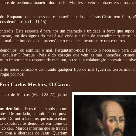
emos de nenhuma maneira dominá-lo. Mas Jesus veio combater essas forças 
udo. Enquanto que as pessoas se maravilham do que Jesus Cristo tem feito, «
a os demônios’» (Lc 11,15).
ntradiz. Esta resposta é para nós um chamado à unidade, à força que supõe 
amente, um dos signos do mal é a divisão e a falta de entendimento entre un
o do mal que impede a compreensão e o reconhecimento entre uns e outros.
 demônios” ou eliminar o mal. Perguntamo-nos: Ponho o necessário para qu
 “expulsar”? Porque «Pois é do coração que vêm as más intenções: crimes, 
uito importante a resposta de cada um, ou seja, a colaboração necessária a níve
se de nosso coração e do mundo qualquer tipo de mal (guerras, terrorismo, m
 rogai por nós!
 Frei Carlos Mesters, O.Carm.
alelo de Marcos (Mc 3,22-27) já foi
e um demônio.
Jesus tinha expulsado um
ntes. De um lado, a multidão do povo
nele. Do outro lado, os que não aceitam
esus expulsava os demônios em nome de
l do céu. Marcos informa que se tratava
am com a liberdade de Jesus. Queriam