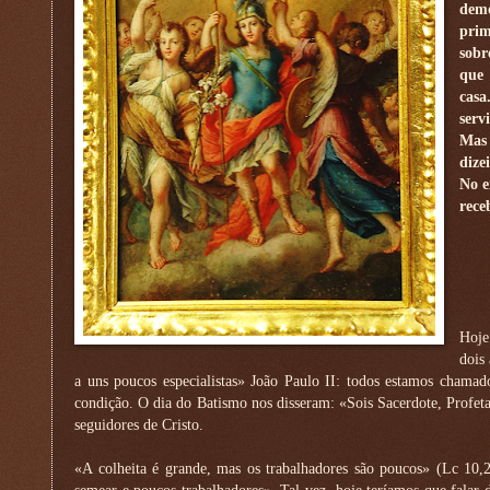
demo
prim
sobr
que 
cas
serv
Mas 
dize
No e
rece
Hoje
dois
a uns poucos especialistas» João Paulo II: todos estamos chamad
condição. O dia do Batismo nos disseram: «Sois Sacerdote, Profet
seguidores de Cristo.
«A colheita é grande, mas os trabalhadores são poucos» (Lc 10,2)