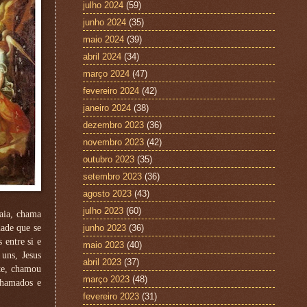
julho 2024
(59)
junho 2024
(35)
maio 2024
(39)
abril 2024
(34)
março 2024
(47)
fevereiro 2024
(42)
janeiro 2024
(38)
dezembro 2023
(36)
novembro 2023
(42)
outubro 2023
(35)
setembro 2023
(36)
agosto 2023
(43)
julho 2023
(60)
aia, chama
ade que se
junho 2023
(36)
 entre si e
maio 2023
(40)
uns, Jesus
abril 2023
(37)
nte, chamou
março 2023
(48)
chamados e
fevereiro 2023
(31)