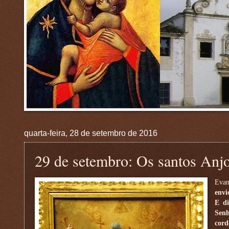
quarta-feira, 28 de setembro de 2016
29 de setembro: Os santos Anjo
Evan
envi
E di
Senh
cord