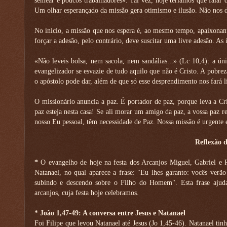
semear e poucos trabalhadores». Tal vez, hoje teríamos que falar 
Um olhar esperançado da missão gera otimismo e ilusão. Não nos de
No inicio, a missão que nos espera é, ao mesmo tempo, apaixonant
forçar a adesão, pelo contrário, deve suscitar uma livre adesão. A
«Não leveis bolsa, nem sacola, nem sandálias...» (Lc 10,4): a úni
evangelizador se esvazie de tudo aquilo que não é Cristo. A pobre
o apóstolo pode dar, além de que só esse desprendimento nos fará l
O missionário anuncia a paz. É portador de paz, porque leva a Cri
paz esteja nesta casa! Se ali morar um amigo da paz, a vossa paz r
nosso Eu pessoal, têm necessidade de Paz. Nossa missão é urgente 
Reflexão 
*
O evangelho de hoje na festa dos Arcanjos Miguel, Gabriel e Ra
Natanael, no qual aparece a frase: "Eu lhes garanto: vocês verão
subindo e descendo sobre o Filho do Homem". Esta frase ajuda 
arcanjos, cuja festa hoje celebramos.
* João 1,47-49: A conversa entre Jesus e Natanael
Foi Filipe que levou Natanael até Jesus (Jo 1,45-46). Natanael ti