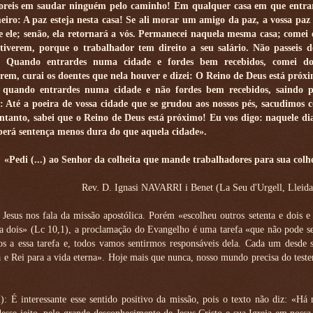
reis em saudar ninguém pelo caminho! Em qualquer casa em que entrar
eiro: A paz esteja nesta casa! Se ali morar um amigo da paz, a vossa paz
e ele; senão, ela retornará a vós. Permanecei naquela mesma casa; comei 
tiverem, porque o trabalhador tem direito a seu salário. Não passeis 
a. Quando entrardes numa cidade e fordes bem recebidos, comei d
irem, curai os doentes que nela houver e dizei: O Reino de Deus está próxi
quando entrardes numa cidade e não fordes bem recebidos, saindo pe
i: Até a poeira de vossa cidade que se grudou aos nossos pés, sacudimos c
ntanto, sabei que o Reino de Deus está próximo! Eu vos digo: naquele d
berá sentença menos dura do que aquela cidade».
«Pedi (...) ao Senhor da colheita que mande trabalhadores para sua colh
Rev. D. Ignasi NAVARRI i Benet (La Seu d'Urgell, Lleida
 Jesus nos fala da missão apostólica. Porém «escolheu outros setenta e dois e
 a dois» (Lc 10,1), a proclamação do Evangelho é uma tarefa «que não pode s
os a essa tarefa e, todos vamos sentirmos responsáveis dela. Cada um desde 
a e Rei para a vida eterna». Hoje mais que nunca, nosso mundo precisa do tes
: É interessante esse sentido positivo da missão, pois o texto não diz: «Há