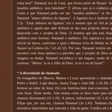
coisa boa?" Natanael era de Caná, que ficava perto de Nazaré. Ao
israelita autêntico, sem falsidade!" E afirma que já o conhecia 
Como é que Natanael podia ser um "israelita autêntico" se ele 
Natanael "estava debaixo da figueira". A figueira era o símbolo d
5,5). "Estar debaixo da figueira" era o mesmo que ser fiel ao pr
autêntico é aquele que sabe desfazer-se das suas próprias ideias
desacordo com o projeto de Deus. O israelita que não está disp
autêntico nem honesto. Natanael é autêntico. Ele esperava o me
oficial da época, conforme o qual o Messias viria de Belém na J
Nazaré na Galileia (Jo 7,41-42.52). Por isso, Natanael resistia em
encontro com Jesus ajudou-o a perceber que o projeto de Deus n
imagina ou deseja. Natanael reconhece o seu engano, muda de id
confessa: "Mestre, tu és o filho de Deus, tu és o rei de Israel!"
* A diversidade do chamado.
Os evangelhos de Marcos, Mateus e Lucas apresentam o chamado d
Pedro e André. Logo depois, chama Tiago e João (Mc 1,16-20). O 
formou ao redor de Jesus. Ele traz histórias bem mais concretas. 
com Jesus. Deste modo, João ensina como se deve fazer para inic
chamou diretamente (Jo 1,43). A outros, indiretamente (Jo 1,41-4
Filipe que, por sua vez, chamou Natanael (Jo 1,45). Nenhum cha
encontros importantes que marcam a vida da gente. Lembra até a ho