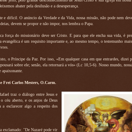
desse jeito, pelo grande desconhecimento de Jesus Cristo e sua Igreja em nossa
ixemos abater pela desilusão e a desesperança.
e e difícil. O anúncio da Verdade e da Vida, nossa missão, não pode nem dev
s ideias, devem se propor e não impor, nos lembra o Papa.
ca força do missionário deve ser Cristo. E para que ele encha sua vida, é pr
za evangélica é um requisito importante e, ao mesmo tempo, o testemunho mais
ivres.
sto, o Príncipe da Paz. Por isso, «Em qualquer casa em que entrardes, dizei 
epousará sobre ele; senão, ela retornará a vós» (Lc 10,5-6). Nosso mundo, nossa
e apaixonante.
de Frei Carlos Mesters, O.Carm.
fael traz o diálogo entre Jesus e
 o céu aberto, e os anjos de Deus
a esclarecer algo a respeito dos
nha exclamado: "De Nazaré pode vir