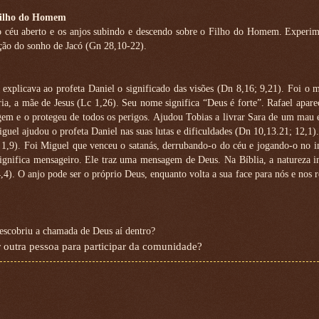
 Filho do Homem
 o céu aberto e os anjos subindo e descendo sobre o Filho do Homem. Experim
ação do sonho de Jacó (Gn 28,10-22).
el explicava ao profeta Daniel o significado das visões (Dn 8,16; 9,21). Foi o
a, a mãe de Jesus (Lc 1,26). Seu nome significa “Deus é forte”. Rafael apare
em e o protegeu de todos os perigos. Ajudou Tobias a livrar Sara de um mau e
guel ajudou o profeta Daniel nas suas lutas e dificuldades (Dn 10,13.21; 12,1).
 1,9). Foi Miguel que venceu o satanás, derrubando-o do céu e jogando-o no 
gnifica mensageiro. Ele traz uma mensagem de Deus. Na Bíblia, a natureza in
4). O anjo pode ser o próprio Deus, enquanto volta a sua face para nós e nos r
escobriu a chamada de Deus aí dentro?
 outra pessoa para participar da comunidade?