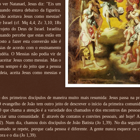
 ver Natanael, Jesus diz: "Eis um
quando estava debaixo da figueira.
não aceitava Jesus como messias?
e Israel (cf. Mq 4,4; Zc 3,10; 1Rs
ojeto do Deus de Israel. Israelita
 quando percebe que estas estão em
osto a fazer esta conversão não é
ssias de acordo com o ensinamento
udéia. O Messias não podia vir de
 aceitar Jesus como messias. Mas o
em sempre é do jeito que a pessoa
eia, aceita Jesus como messias e
os primeiros discípulos de maneira muito mais resumida: Jesus passa na pr
evangelho de João tem outro jeito de descrever o início da primeira comunid
O que chama a atenção é a variedade dos chamados e dos encontros das pessoas
iar uma comunidade. É através de contatos e convites pessoais, até hoje! A 
2). Num dia, chamou dois discípulos de João Batista (Jo 1,39). No dia segui
mado se repete, porque cada pessoa é diferente. A gente nunca esquece os 
ra e o dia (Jo 1,39).