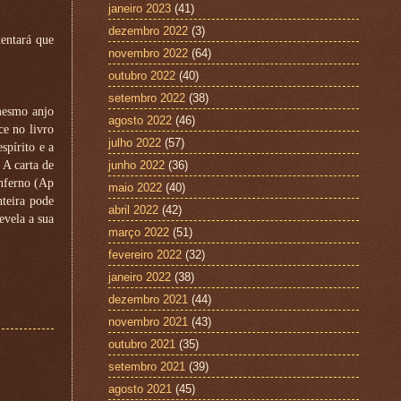
janeiro 2023
(41)
dezembro 2022
(3)
entará que
novembro 2022
(64)
outubro 2022
(40)
setembro 2022
(38)
 mesmo anjo
agosto 2022
(46)
ce no livro
julho 2022
(57)
spírito e a
 A carta de
junho 2022
(36)
inferno (Ap
maio 2022
(40)
teira pode
abril 2022
(42)
evela a sua
março 2022
(51)
fevereiro 2022
(32)
janeiro 2022
(38)
dezembro 2021
(44)
novembro 2021
(43)
outubro 2021
(35)
setembro 2021
(39)
agosto 2021
(45)