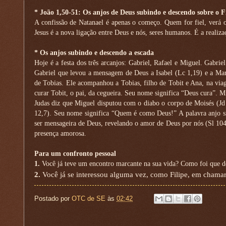
* João 1,50-51: Os anjos de Deus subindo e descendo sobre o
A confissão de Natanael é apenas o começo. Quem for fiel, verá
Jesus é a nova ligação entre Deus e nós, seres humanos. É a realiz
* Os anjos subindo e descendo a escada
Hoje é a festa dos três arcanjos: Gabriel, Rafael e Miguel. Gabri
Gabriel que levou a mensagem de Deus a Isabel (Lc 1,19) e a Mari
de Tobias. Ele acompanhou a Tobias, filho de Tobit e Ana, na viag
curar Tobit, o pai, da cegueira. Seu nome significa “Deus cura”. Mi
Judas diz que Miguel disputou com o diabo o corpo de Moisés (Jd
12,7). Seu nome significa “Quem é como Deus!” A palavra anjo si
ser mensageira de Deus, revelando o amor de Deus por nós (Sl 104,
presença amorosa.
Para um confronto pessoal
1.
Você já teve um encontro marcante na sua vida? Como foi que d
2.
Você já se interessou alguma vez, como Filipe, em chamar
Postado por
OTC de SE
às
02:42