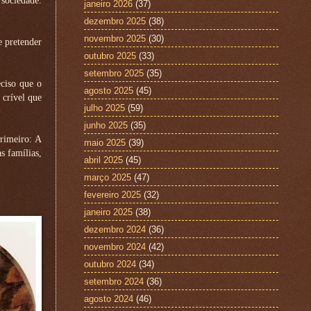
 sociedade.
janeiro 2026
(37)
dezembro 2025
(38)
novembro 2025
(30)
e pretender
outubro 2025
(33)
setembro 2025
(35)
eciso que o
agosto 2025
(45)
 crível que
julho 2025
(59)
junho 2025
(35)
primeiro: A
maio 2025
(39)
s famílias,
abril 2025
(45)
março 2025
(47)
fevereiro 2025
(32)
janeiro 2025
(38)
dezembro 2024
(36)
novembro 2024
(42)
outubro 2024
(34)
setembro 2024
(36)
agosto 2024
(46)