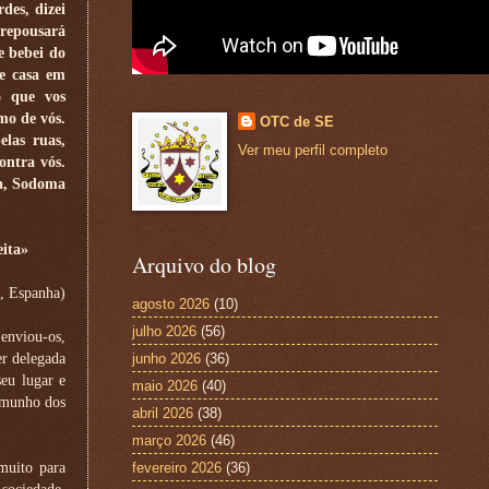
des, dizei
 repousará
e bebei do
de casa em
o que vos
mo de vós.
OTC de SE
las ruas,
Ver meu perfil completo
ontra vós.
ia, Sodoma
eita»
Arquivo do blog
, Espanha)
agosto 2026
(10)
julho 2026
(56)
 enviou-os,
er delegada
junho 2026
(36)
seu lugar e
maio 2026
(40)
temunho dos
abril 2026
(38)
março 2026
(46)
 muito para
fevereiro 2026
(36)