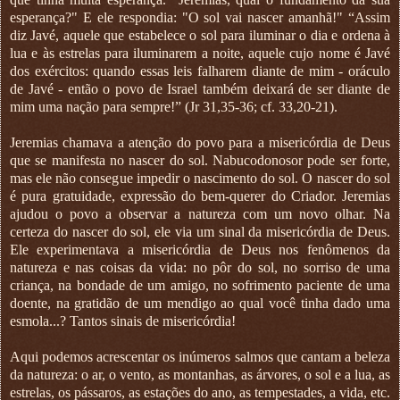
esperança?" E ele respondia: "O sol vai nascer amanhã!" “Assim
diz Javé, aquele que estabelece o sol para iluminar o dia e ordena à
lua e às estrelas para iluminarem a noite, aquele cujo nome é Javé
dos exércitos: quando essas leis falharem diante de mim - oráculo
de Javé - então o povo de Israel também deixará de ser diante de
mim uma nação para sempre!” (Jr 31,35-36; cf. 33,20-21).
Jeremias chamava a atenção do povo para a misericórdia de Deus
que se manifesta no nascer do sol. Nabucodonosor pode ser forte,
mas ele não consegue impedir o nascimento do sol. O nascer do sol
é pura gratuidade, expressão do bem-querer do Criador. Jeremias
ajudou o povo a observar a natureza com um novo olhar. Na
certeza do nascer do sol, ele via um sinal da misericórdia de Deus.
Ele experimentava a misericórdia de Deus nos fenômenos da
natureza e nas coisas da vida: no pôr do sol, no sorriso de uma
criança, na bondade de um amigo, no sofrimento paciente de uma
doente, na gratidão de um mendigo ao qual você tinha dado uma
esmola...? Tantos sinais de misericórdia!
Aqui podemos acrescentar os inúmeros salmos que cantam a beleza
da natureza: o ar, o vento, as montanhas, as árvores, o sol e a lua, as
estrelas, os pássaros, as estações do ano, as tempestades, a vida, etc.