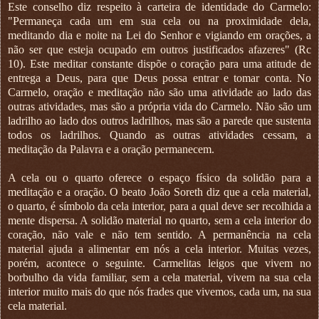
Este conselho diz respeito à carteira de identidade do Carmelo:
"Permaneça cada um em sua cela ou na proximidade dela,
meditando dia e noite na Lei do Senhor e vigiando em orações, a
não ser que esteja ocupado em outros justificados afazeres" (Rc
10). Este meditar constante dispõe o coração para uma atitude de
entrega a Deus, para que Deus possa entrar e tomar conta. No
Carmelo, oração e meditação não são uma atividade ao lado das
outras atividades, mas são a própria vida do Carmelo. Não são um
ladrilho ao lado dos outros ladrilhos, mas são a parede que sustenta
todos os ladrilhos. Quando as outras atividades cessam, a
meditação da Palavra e a oração permanecem.
A cela ou o quarto oferece o espaço físico da solidão para a
meditação e a oração. O beato João Soreth diz que a cela material,
o quarto, é símbolo da cela interior, para a qual deve ser recolhida a
mente dispersa. A solidão material no quarto, sem a cela interior do
coração, não vale e não tem sentido. A permanência na cela
material ajuda a alimentar em nós a cela interior. Muitas vezes,
porém, acontece o seguinte. Carmelitas leigos que vivem no
borbulho da vida familiar, sem a cela material, vivem na sua cela
interior muito mais do que nós frades que vivemos, cada um, na sua
cela material.