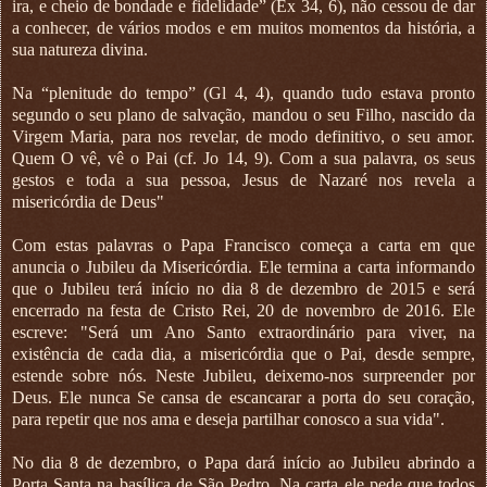
ira, e cheio de bondade e fidelidade” (Ex 34, 6), não cessou de dar
a conhecer, de vários modos e em muitos momentos da história, a
sua natureza divina.
Na “plenitude do tempo” (Gl 4, 4), quando tudo estava pronto
segundo o seu plano de salvação, mandou o seu Filho, nascido da
Virgem Maria, para nos revelar, de modo definitivo, o seu amor.
Quem O vê, vê o Pai (cf. Jo 14, 9). Com a sua palavra, os seus
gestos e toda a sua pessoa, Jesus de Nazaré nos revela a
misericórdia de Deus"
Com estas palavras o Papa Francisco começa a carta em que
anuncia o Jubileu da Misericórdia. Ele termina a carta informando
que o Jubileu terá início no dia 8 de dezembro de 2015 e será
encerrado na festa de Cristo Rei, 20 de novembro de 2016. Ele
escreve: "Será um Ano Santo extraordinário para viver, na
existência de cada dia, a misericórdia que o Pai, desde sempre,
estende sobre nós. Neste Jubileu, deixemo-nos surpreender por
Deus. Ele nunca Se cansa de escancarar a porta do seu coração,
para repetir que nos ama e deseja partilhar conosco a sua vida".
No dia 8 de dezembro, o Papa dará início ao Jubileu abrindo a
Porta Santa na basílica de São Pedro. Na carta ele pede que todos