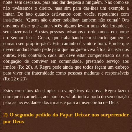
noite, sem descansa, para não dar despesa a ninguém. Não como se
não tivéssemos o direito, mas sim para dar-lhes um exemplo a
imitar. De fato quando estávamos com vocês, repetíamos com
insistência: ‘Quem não quiser trabalhar, também não coma!’ Ora
ouvimos dizer que entre vocês alguns levam uma vida irrequieta,
sem fazer nada. A estas pessoas avisamos e ordenamos, em nome
do Senhor Jesus Cristo, que trabalhando em silêncio ganhem e
comam seu próprio pão". Este caminho é santo e bom. É nele que
devem andar! Paulo pede para que ninguém viva à toa, à custa dos
outros. Pelo contrário, cada um deve estar compenetrado da sua
obrigação de conviver em comunidade, prestando serviço aos
irmãos (Rc 20). A Regra pede ainda que todos façam um esforço
para viver em fraternidade como pessoas maduras e responsáveis
(Rc 22 e 23).
Estes conselhos tão simples e evangélicos da nossa Regra fazem
com que o carmelita, aos poucos, vá abrindo a porta do seu coração
para as necessidades dos irmãos e para a misericórdia de Deus.
2) O segundo pedido do Papa: Deixar nos surpreender
por Deus