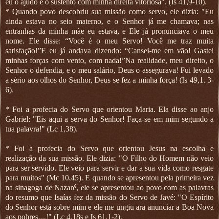
eu o ajudo e o sustento com minha direita vitoriosa". (Is 41,9-10).
* Quando povo descobriu sua missão como servo, ele dizia: "Eu
ainda estava no seio materno, e o Senhor já me chamava; nas
entranhas da minha mãe eu estava, e Ele já pronunciava o meu
nome. Ele disse: “Você é o meu Servo! Você me traz muita
satisfação!”E eu já andava dizendo: “Cansei-me em vão! Gastei
minhas forças com vento, com nada!”Na realidade, meu direito, o
Senhor o defendia, e o meu salário, Deus o assegurava! Fui levado
a sério aos olhos do Senhor, Deus se fez a minha força! (Is 49,1. 3-
6).
* Foi a profecia do Servo que orientou Maria. Ela disse ao anjo
Gabriel: "Eis aqui a serva do Senhor! Faça-se em mim segundo a
tua palavra!" (Lc 1,38).
* Foi a profecia do Servo que orientou Jesus na escolha e
realização da sua missão. Ele dizia: "O Filho do Homem não veio
para ser servido. Ele veio para servir e dar a sua vida como resgate
para muitos" (Mc 10,45). E quando se apresentou pela primeira vez
na sinagoga de Nazaré, ele se apresentou ao povo com as palavras
do resumo que Isaías fez da missão do Servo de Javé: "O Espírito
do Senhor está sobre mim e ele me ungiu ara anunciar a Boa Nova
aos pobres....!" (Lc 4,18s e Is 61,1-2).