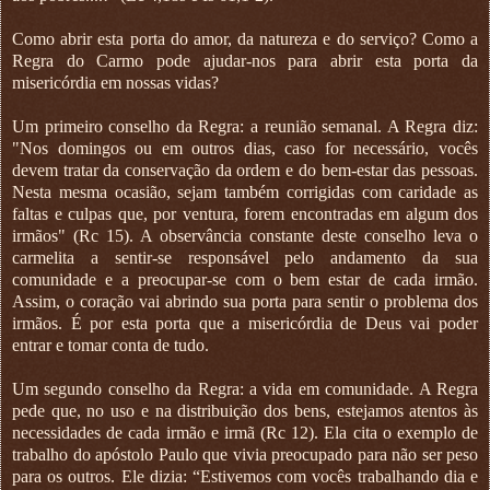
Como abrir esta porta do amor, da natureza e do serviço? Como a
Regra do Carmo pode ajudar-nos para abrir esta porta da
misericórdia em nossas vidas?
Um primeiro conselho da Regra: a reunião semanal. A Regra diz:
"Nos domingos ou em outros dias, caso for necessário, vocês
devem tratar da conservação da ordem e do bem-estar das pessoas.
Nesta mesma ocasião, sejam também corrigidas com caridade as
faltas e culpas que, por ventura, forem encontradas em algum dos
irmãos" (Rc 15). A observância constante deste conselho leva o
carmelita a sentir-se responsável pelo andamento da sua
comunidade e a preocupar-se com o bem estar de cada irmão.
Assim, o coração vai abrindo sua porta para sentir o problema dos
irmãos. É por esta porta que a misericórdia de Deus vai poder
entrar e tomar conta de tudo.
Um segundo conselho da Regra: a vida em comunidade. A Regra
pede que, no uso e na distribuição dos bens, estejamos atentos às
necessidades de cada irmão e irmã (Rc 12). Ela cita o exemplo de
trabalho do apóstolo Paulo que vivia preocupado para não ser peso
para os outros. Ele dizia: “Estivemos com vocês trabalhando dia e