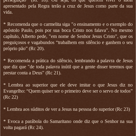
apresentado pela Regra terão a cruz de Jesus como parte da sua
vida.
* Recomenda que o carmelita siga "o ensinamento e o exemplo do
apóstolo Paulo, pois por sua boca Cristo nos falava". No mesmo
capítulo, Alberto pede, "em nome de Senhor Jesus Cristo", que os
preguiçosos e vagabundos “trabalhem em silêncio e ganhem o seu
próprio pão” (Rc 20).
* Recomenda a prática do silêncio, lembrando a palavra de Jesus
que diz que "de toda palavra inútil que a gente disser teremos que
prestar conta a Deus" (Rc 21).
* Lembra ao superior que ele deve imitar o que Jesus diz no
Evangelho: “Quem quiser ser o primeiro deve ser o servo de todos”
(Rc 22)
* Lembra aos súditos de ver a Jesus na pessoa do superior (Rc 23)
* Evoca a parábola do Samaritano onde diz que o Senhor na sua
volta pagará (Rc 24).