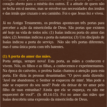
coração aberto para a miséria dos outros. É a atitude de quem não
se fecha em si mesmo, mas se envolve nas necessidades dos irmãos
e das irmãs que cruzam o seu caminho. Foi o que Jesus fez e viveu.
Já no Antigo Testamento, os profetas apontavam três portas para
perceber a ação da misericórdia de Deus. São portas que existem
até hoje na vida de todos nós: (1) Isaías indicou porta do amor das
mães; (2) Jeremias indicou a porta da natureza; (3) Um discípulo de
Isaías indicou a porta do serviço. Não são três portas diferentes,
mas é uma única porta com três batentes.
(1) A porta do amor das mães.
Porta antiga, sempre nova! Esta porta, as mães a conhecem e
vivem. Nós, os filhos e as filhas, a conhecemos e experimentamos.
Na época do cativeiro, o profeta Isaías chamou a atenção para esta
porta. Ele dizia às pessoas desanimadas: "O povo anda dizendo:
'Javé me abandonou; o Senhor se esqueceu de mim'. Mas pode a
mãe se esquecer do seu nenê? Pode ela deixar de ter amor pelo
filho de suas entranhas? Ainda que ela se esqueça, eu não me
esquecerei de você". (Is 49,14-15). Foi no amor das mães que
Isaías descobriu uma expressão da misericórdia de Deus.