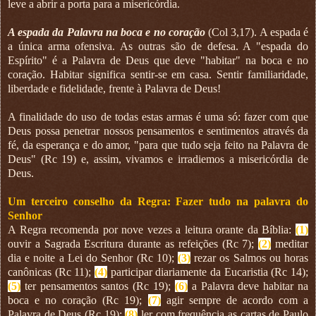
leve a abrir a porta para a misericórdia.
A espada da Palavra na boca e no coração
(Col 3,17). A espada é
a única arma ofensiva. As outras são de defesa. A "espada do
Espírito" é a Palavra de Deus que deve "habitar" na boca e no
coração. Habitar significa sentir-se em casa. Sentir familiaridade,
liberdade e fidelidade, frente à Palavra de Deus!
A finalidade do uso de todas estas armas é uma só: fazer com que
Deus possa penetrar nossos pensamentos e sentimentos através da
fé, da esperança e do amor, "para que tudo seja feito na Palavra de
Deus" (Rc 19) e, assim, vivamos e irradiemos a misericórdia de
Deus.
Um terceiro conselho da Regra: Fazer tudo na palavra do
Senhor
A Regra recomenda por nove vezes a leitura orante da Bíblia:
(1)
ouvir a Sagrada Escritura durante as refeições (Rc 7);
(2)
meditar
dia e noite a Lei do Senhor (Rc 10);
(3)
rezar os Salmos ou horas
canônicas (Rc 11);
(4)
participar diariamente da Eucaristia (Rc 14);
(5)
ter pensamentos santos (Rc 19);
(6)
a Palavra deve habitar na
boca e no coração (Rc 19);
(7)
agir sempre de acordo com a
Palavra de Deus (Rc 19);
(8)
ler com frequência as cartas de Paulo