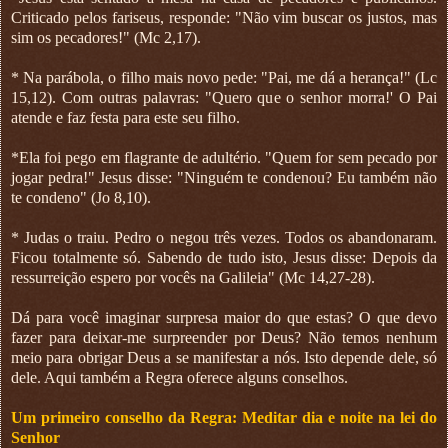
Criticado pelos fariseus, responde: "Não vim buscar os justos, mas
sim os pecadores!" (Mc 2,17).
* Na parábola, o filho mais novo pede: "Pai, me dá a herança!" (Lc
15,12). Com outras palavras: "Quero que o senhor morra!' O Pai
atende e faz festa para este seu filho.
*Ela foi pego em flagrante de adultério. "Quem for sem pecado por
jogar pedra!" Jesus disse: "Ninguém te condenou? Eu também não
te condeno" (Jo 8,10).
* Judas o traiu. Pedro o negou três vezes. Todos os abandonaram.
Ficou totalmente só. Sabendo de tudo isto, Jesus disse: Depois da
ressurreição espero por vocês na Galileia" (Mc 14,27-28).
Dá para você imaginar surpresa maior do que estas? O que devo
fazer para deixar-me surpreender por Deus? Não temos nenhum
meio para obrigar Deus a se manifestar a nós. Isto depende dele, só
dele. Aqui também a Regra oferece alguns conselhos.
Um primeiro conselho da Regra: Meditar dia e noite na lei do
Senhor