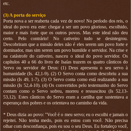
etc.
(3) A porta do serviço
Porta nova a ser reaberta cada vez de novo! No período dos reis, o
ideal do povo era este: chegar a ser um povo glorioso, escolhido,
maior e mais forte que os outros povos. Mas este ideal não deu
certo. Pelo contrário! No cativeiro tudo se desintegrou.
Descobriram que a missão deles não é eles serem um povo forte e
dominador, mas sim serem um povo humilde e servidor. Na crise e
na catástrofe do cativeiro, nasceu o ideal do povo servidor. Os
capítulos 40 a 66 do livro de Isaías trazem os quatro cânticos do
Servo ou servidor de Deus: (1) Deus apresenta o seu servo à
humanidade (Is. 42,1-9). (2) O Servo conta como descobriu a sua
missão (Is 49, 1-7). (3) O Servo conta como está realizando a sua
missão (Is 52,4-10). (4) Os convertidos pelo testemunho do Servo
contam como o Servo sofreu, morreu e ressuscitou (Is 52,13-
53,12). Estes cânticos do Servo eram a cartilha que sustentava a
esperança dos pobres e os orientava no caminho da vida.
* Deus dizia ao povo: "Você é o meu servo; eu o escolhi e jamais o
rejeitei. Não tenha medo, pois eu estou com você. Não precisa
olhar com desconfiança, pois eu sou o seu Deus. Eu fortaleço você,