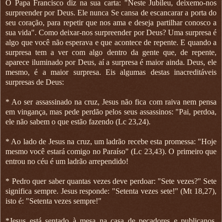
O Papa Francisco diz na sua carta: "Neste Jubileu, deixemo-nos
surpreender por Deus. Ele nunca Se cansa de escancarar a porta do
seu coração, para repetir que nos ama e deseja partilhar conosco a
sua vida". Como deixar-nos surpreender por Deus? Uma surpresa é
algo que você não esperava e que acontece de repente. E quando a
surpresa tem a ver com algo dentro da gente que, de repente,
aparece iluminado por Deus, aí a surpresa é maior ainda. Deus, ele
mesmo, é a maior surpresa. Eis algumas destas inacreditáveis
surpresas de Deus:
* Ao ser assassinado na cruz, Jesus não fica com raiva nem pensa
em vingança, mas pede perdão pelos seus assassinos: "Pai, perdoa,
ele não sabem o que estão fazendo (Lc 23,24).
* Ao lado de Jesus na cruz, um ladrão recebe esta promessa: "Hoje
mesmo você estará comigo no Paraíso" (Lc 23,43). O primeiro que
entrou no céu é um ladrão arrependido!
* Pedro quer saber quantas vezes deve perdoar: "Sete vezes?" Sete
significa sempre. Jesus responde: "Setenta vezes sete!" (Mt 18,27),
isto é: "Setenta vezes sempre!"
*Jesus está sentado à mesa na casa de pecadores e publicanos.