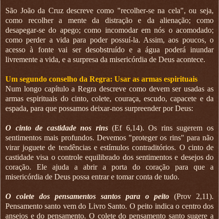
São João da Cruz descreve como "recolher-se na cela", ou seja,
como recolher a mente da distração e da alienação; como
desapegar-se do apego; como incomodar em nós o acomodado;
como perder a vida para poder possuí-la. Assim, aos poucos, o
acesso à fonte vai ser desobstruído e a água poderá inundar
livremente a vida, e a surpresa da misericórdia de Deus acontece.
Um segundo conselho da Regra: Usar as armas espirituais
Num longo capítulo a Regra descreve como devem ser usadas as
armas espirituais do cinto, colete, couraça, escudo, capacete e da
espada, para que possamos deixar-nos surpreender por Deus:
O cinto de castidade nos rins
(Ef 6,14). Os rins sugerem os
sentimentos mais profundos. Devemos "proteger os rins" para não
virar joguete de tendências e estímulos contraditórios. O cinto de
castidade visa o controle equilibrado dos sentimentos e desejos do
coração. Ele ajuda a abrir a porta do coração para que a
misericórdia de Deus possa entrar e tomar conta de tudo.
O colete dos pensamentos santos para o peito
(Prov 2,11).
Pensamento santo vem do Livro Santo. O peito indica o centro dos
anseios e do pensamento. O colete do pensamento santo sugere a