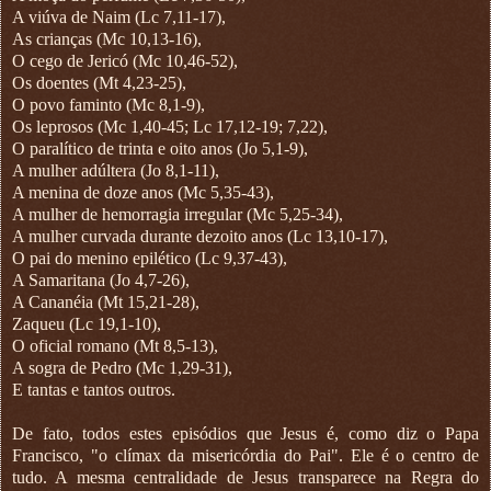
A viúva de Naim (Lc 7,11-17),
As crianças (Mc 10,13-16),
O cego de Jericó (Mc 10,46-52),
Os doentes (Mt 4,23-25),
O povo faminto (Mc 8,1-9),
Os leprosos (Mc 1,40-45; Lc 17,12-19; 7,22),
O paralítico de trinta e oito anos (Jo 5,1-9),
A mulher adúltera (Jo 8,1-11),
A menina de doze anos (Mc 5,35-43),
A mulher de hemorragia irregular (Mc 5,25-34),
A mulher curvada durante dezoito anos (Lc 13,10-17),
O pai do menino epilético (Lc 9,37-43),
A Samaritana (Jo 4,7-26),
A Cananéia (Mt 15,21-28),
Zaqueu (Lc 19,1-10),
O oficial romano (Mt 8,5-13),
A sogra de Pedro (Mc 1,29-31),
E tantas e tantos outros.
De fato, todos estes episódios que Jesus é, como diz o Papa
Francisco, "o clímax da misericórdia do Pai". Ele é o centro de
tudo. A mesma centralidade de Jesus transparece na Regra do