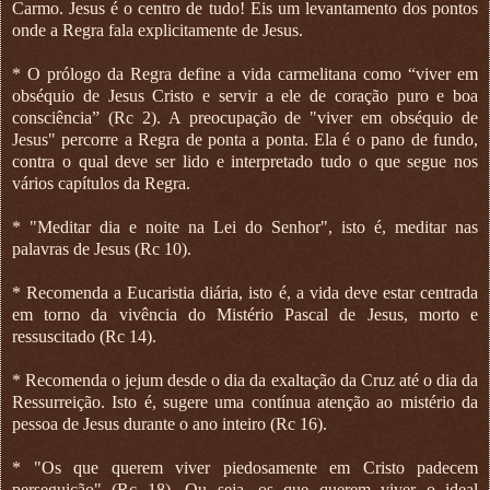
Carmo. Jesus é o centro de tudo! Eis um levantamento dos pontos
onde a Regra fala explicitamente de Jesus.
* O prólogo da Regra define a vida carmelitana como “viver em
obséquio de Jesus Cristo e servir a ele de coração puro e boa
consciência” (Rc 2). A preocupação de "viver em obséquio de
Jesus" percorre a Regra de ponta a ponta. Ela é o pano de fundo,
contra o qual deve ser lido e interpretado tudo o que segue nos
vários capítulos da Regra.
* "Meditar dia e noite na Lei do Senhor", isto é, meditar nas
palavras de Jesus (Rc 10).
* Recomenda a Eucaristia diária, isto é, a vida deve estar centrada
em torno da vivência do Mistério Pascal de Jesus, morto e
ressuscitado (Rc 14).
* Recomenda o jejum desde o dia da exaltação da Cruz até o dia da
Ressurreição. Isto é, sugere uma contínua atenção ao mistério da
pessoa de Jesus durante o ano inteiro (Rc 16).
* "Os que querem viver piedosamente em Cristo padecem
perseguição" (Rc 18). Ou seja, os que querem viver o ideal