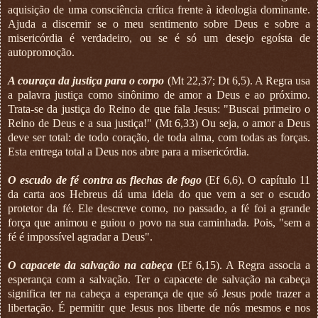
aquisição de uma consciência crítica frente à ideologia dominante.
Ajuda a discernir se o meu sentimento sobre Deus e sobre a
misericórdia é verdadeiro, ou se é só um desejo egoísta de
autopromoção.
A couraça da justiça para o corpo
(Mt 22,37; Dt 6,5). A Regra usa
a palavra justiça como sinônimo de amor a Deus e ao próximo.
Trata-se da justiça do Reino de que fala Jesus: "Buscai primeiro o
Reino de Deus e a sua justiça!" (Mt 6,33) Ou seja, o amor a Deus
deve ser total: de todo coração, de toda alma, com todas as forças.
Esta entrega total a Deus nos abre para a misericórdia.
O escudo de fé contra as flechas de fogo
(Ef 6,6). O capítulo 11
da carta aos Hebreus dá uma ideia do que vem a ser o escudo
protetor da fé. Ele descreve como, no passado, a fé foi a grande
força que animou e guiou o povo na sua caminhada. Pois, "sem a
fé é impossível agradar a Deus".
O capacete da salvação na cabeça
(Ef 6,15). A Regra associa a
esperança com a salvação. Ter o capacete de salvação na cabeça
significa ter na cabeça a esperança de que só Jesus pode trazer a
libertação. É permitir que Jesus nos liberte de nós mesmos e nos