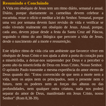
Resumindo e Concluindo
A Vida em obséquio de Jesus tem um ritmo diário, semanal e anual.
Diário, porque diariamente os carmelitas devem celebrar a
eucaristia, rezar o ofício e meditar a lei do Senhor. Semanal, porque
uma vez por semana devem fazer revisão de vida e verificar se
estão vivendo realmente em obséquio de Jesus. Anual, porque,
cada ano, devem jejuar desde a festa da Santa Cruz até Páscoa,
seguindo o ritmo do ano litúrgica que percorre a vida de Jesus,
desde o nascimento até a morte e ressurreição.
Este tríplice ritmo de vida cria um ambiente que favorece viver em
obséquio de Jesus Cristo e nos ajuda a abrir a porta do coração para
a misericórdia, a deixar-nos surpreender por Deus e a perceber o
ponto alto da misericórdia de Deus em Jesus Cristo, Nosso Senhor.
O apóstolo Paulo transmite a mesma experiência do amor eterno de
Deus quando diz: "Estou convencido de que nem a morte nem a
vida, nem os anjos nem os principados, nem o presente nem o
futuro, nem os poderes nem as forças das alturas ou das
profundidades, nem qualquer outra criatura, nada nos poderá
separar do amor de Deus, manifestado em Jesus Cristo, nosso
Senhor" (Rom 8,38-39).