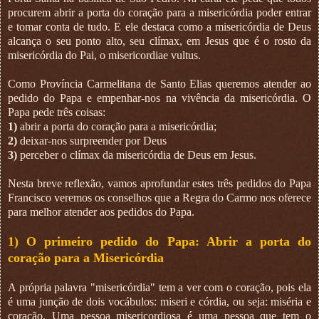
procurem abrir a porta do coração para a misericórdia poder entrar
e tomar conta de tudo. E ele destaca como a misericórdia de Deus
alcança o seu ponto alto, seu clímax, em Jesus que é o rosto da
misericórdia do Pai, o misericordiae vultus.
Como Província Carmelitana de Santo Elias queremos atender ao
pedido do Papa e empenhar-nos na vivência da misericórdia. O
Papa pede três coisas:
1)
abrir a porta do coração para a misericórdia;
2)
deixar-nos surpreender por Deus
3)
perceber o clímax da misericórdia de Deus em Jesus.
Nesta breve reflexão, vamos aprofundar estes três pedidos do Papa
Francisco veremos os conselhos que a Regra do Carmo nos oferece
para melhor atender aos pedidos do Papa.
1) O primeiro pedido do Papa: Abrir a porta do
coração para a Misericórdia
A própria palavra "misericórdia" tem a ver com o coração, pois ela
é uma junção de dois vocábulos: miseri e córdia, ou seja: miséria e
coração. Uma pessoa misericordiosa é uma pessoa que tem o