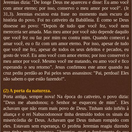
Jeremias dizia: "De longe Deus me apareceu e disse: Eu amo você
com amor eterno; por isso, conservo o meu amor por você". (Jr
31,3). Jeremias escutou esta frase no momento mais escuro da
história do povo. Foi no cativeiro da Babilônia. É como se Deus
dissesse ao povo: “Depois de tudo que você fez, você nem
mereceria ser amada. Mas meu amor por você não depende daquilo
que você fez ou faz por mim ou contra mim. Quando comecei a
amar você, eu o fiz com um amor eterno. Por isso, apesar de tudo
que você me fez, apesar de todos os seus defeitos e pecados, eu
gosto de você. Eu amo você com amor eterno; por isso conservei o
meu amor por você. Mesmo você me matando, eu amo você e fico
esperando o seu retorno”. Jesus confirmou este amor quando na
cruz pediu perdão ao Pai pelos seus assassinos: "Pai, perdoai! Eles
não sabem o que estão fazendo!".
(2) A porta da natureza.
Porta antiga, sempre nova! Na época do cativeiro, o povo dizia:
"Deus me abandonou; o Senhor se esqueceu de mim". Eles
achavam que não eram mais povo de Deus. Tinham sido infiéis à
aliança e o rei Nabucodonosor tinha destruído todos os sinais da
misericórdia de Deus. Achavam que Deus tinham rompido com
eles. Estavam sem esperança. O profeta Jeremias reagiu dizendo
que tinha muita esperança. "Jeremias, qual o fundamento da sua