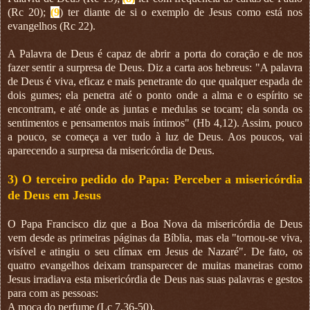
(Rc 20);
(9
) ter diante de si o exemplo de Jesus como está nos
evangelhos (Rc 22).
A Palavra de Deus é capaz de abrir a porta do coração e de nos
fazer sentir a surpresa de Deus. Diz a carta aos hebreus: "A palavra
de Deus é viva, eficaz e mais penetrante do que qualquer espada de
dois gumes; ela penetra até o ponto onde a alma e o espírito se
encontram, e até onde as juntas e medulas se tocam; ela sonda os
sentimentos e pensamentos mais íntimos" (Hb 4,12). Assim, pouco
a pouco, se começa a ver tudo à luz de Deus. Aos poucos, vai
aparecendo a surpresa da misericórdia de Deus.
3) O terceiro pedido do Papa: Perceber a misericórdia
de Deus em Jesus
O Papa Francisco diz que a Boa Nova da misericórdia de Deus
vem desde as primeiras páginas da Bíblia, mas ela "tornou-se viva,
visível e atingiu o seu clímax em Jesus de Nazaré". De fato, os
quatro evangelhos deixam transparecer de muitas maneiras como
Jesus irradiava esta misericórdia de Deus nas suas palavras e gestos
para com as pessoas:
A moça do perfume (Lc 7,36-50),