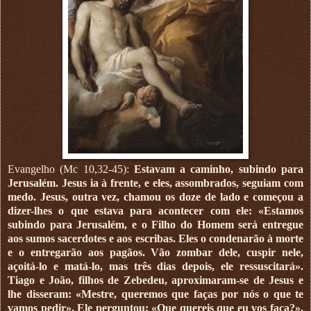
Evangelho (Mc 10,32-45):
Estavam a caminho, subindo para
Jerusalém. Jesus ia à frente, e eles, assombrados, seguiam com
medo. Jesus, outra vez, chamou os doze de lado e começou a
dizer-lhes o que estava para acontecer com ele: «Estamos
subindo para Jerusalém, e o Filho do Homem será entregue
aos sumos sacerdotes e aos escribas. Eles o condenarão à morte
e o entregarão aos pagãos. Vão zombar dele, cuspir nele,
açoitá-lo e matá-lo, mas três dias depois, ele ressuscitará».
Tiago e João, filhos de Zebedeu, aproximaram-se de Jesus e
lhe disseram: «Mestre, queremos que faças por nós o que te
vamos pedir». Ele perguntou: «Que quereis que eu vos faça?».