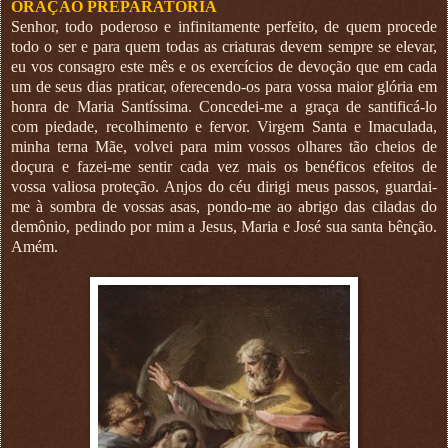
ORAÇÃO PREPARATÓRIA
Senhor, todo poderoso e infinitamente perfeito, de quem procede
todo o ser e para quem todas as criaturas devem sempre se elevar,
eu vos consagro este mês e os exercícios de devoção que em cada
um de seus dias praticar, oferecendo-os para vossa maior glória em
honra de Maria Santíssima. Concedei-me a graça de santificá-lo
com piedade, recolhimento e fervor. Virgem Santa e Imaculada,
minha terna Mãe, volvei para mim vossos olhares tão cheios de
doçura e fazei-me sentir cada vez mais os benéficos efeitos de
vossa valiosa proteção. Anjos do céu dirigi meus passos, guardai-
me à sombra de vossas asas, pondo-me ao abrigo das ciladas do
demônio, pedindo por mim a Jesus, Maria e José sua santa bênção.
Amém.