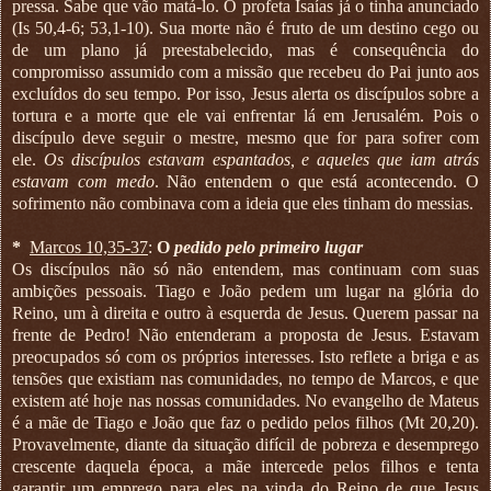
pressa. Sabe que vão matá-lo. O profeta Isaías já o tinha anunciado
(Is 50,4-6; 53,1-10). Sua morte não é fruto de um destino cego ou
de um plano já preestabelecido, mas é consequência do
compromisso assumido com a missão que recebeu do Pai junto aos
excluídos do seu tempo. Por isso, Jesus alerta os discípulos sobre a
tortura e a morte que ele vai enfrentar lá em Jerusalém. Pois o
discípulo deve seguir o mestre, mesmo que for para sofrer com
ele.
Os discípulos estavam espantados, e aqueles que iam atrás
estavam com medo
. Não entendem o que está acontecendo. O
sofrimento não combinava com a ideia que eles tinham do messias.
*
Marcos 10,35-37
:
O
pedido pelo primeiro lugar
Os discípulos não só não entendem, mas continuam com suas
ambições pessoais. Tiago e João pedem um lugar na glória do
Reino, um à direita e outro à esquerda de Jesus. Querem passar na
frente de Pedro! Não entenderam a proposta de Jesus. Estavam
preocupados só com os próprios interesses. Isto reflete a briga e as
tensões que existiam nas comunidades, no tempo de Marcos, e que
existem até hoje nas nossas comunidades. No evangelho de Mateus
é a mãe de Tiago e João que faz o pedido pelos filhos (Mt 20,20).
Provavelmente, diante da situação difícil de pobreza e desemprego
crescente daquela época, a mãe intercede pelos filhos e tenta
garantir um emprego para eles na vinda do Reino de que Jesus