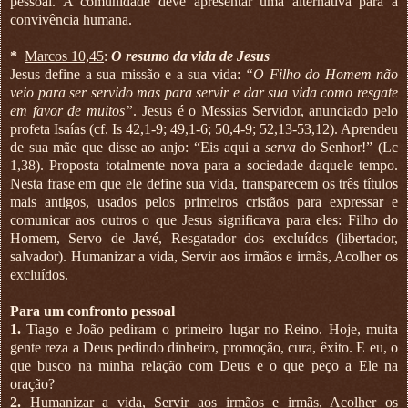
pessoal. A comunidade deve apresentar uma alternativa para a
convivência humana.
*
Marcos 10,45
:
O resumo da vida de Jesus
Jesus define a sua missão e a sua vida:
“O Filho do Homem não
veio para ser servido mas para servir e dar sua vida como resgate
em favor de muitos”
. Jesus é o Messias Servidor, anunciado pelo
profeta Isaías (cf. Is 42,1-9; 49,1-6; 50,4-9; 52,13-53,12). Aprendeu
de sua mãe que disse ao anjo: “Eis aqui a
serva
do Senhor!” (Lc
1,38). Proposta totalmente nova para a sociedade daquele tempo.
Nesta frase em que ele define sua vida, transparecem os três títulos
mais antigos, usados pelos primeiros cristãos para expressar e
comunicar aos outros o que Jesus significava para eles: Filho do
Homem, Servo de Javé, Resgatador dos excluídos (libertador,
salvador). Humanizar a vida, Servir aos irmãos e irmãs, Acolher os
excluídos.
Para um confronto pessoal
1.
Tiago e João pediram o primeiro lugar no Reino. Hoje, muita
gente reza a Deus pedindo dinheiro, promoção, cura, êxito. E eu, o
que busco na minha relação com Deus e o que peço a Ele na
oração?
2.
Humanizar a vida, Servir aos irmãos e irmãs, Acolher os