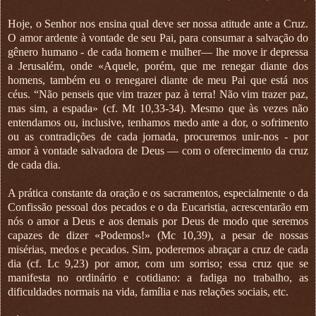
Hoje, o Senhor nos ensina qual deve ser nossa atitude ante a Cruz.
O amor ardente à vontade de seu Pai, para consumar a salvação do
gênero humano - de cada homem e mulher— lhe move ir depressa
a Jerusalém, onde «Aquele, porém, que me renegar diante dos
homens, também eu o renegarei diante de meu Pai que está nos
céus. “Não penseis que vim trazer paz à terra! Não vim trazer paz,
mas sim, a espada» (cf. Mt 10,33-34). Mesmo que às vezes não
entendamos ou, inclusive, tenhamos medo ante a dor, o sofrimento
ou as contradições de cada jornada, procuremos unir-nos - por
amor à vontade salvadora de Deus — com o oferecimento da cruz
de cada dia.
A prática constante da oração e os sacramentos, especialmente o da
Confissão pessoal dos pecados e o da Eucaristia, acrescentarão em
nós o amor a Deus e aos demais por Deus de modo que seremos
capazes de dizer «Podemos!» (Mc 10,39), a pesar de nossas
misérias, medos e pecados. Sim, poderemos abraçar a cruz de cada
dia (cf. Lc 9,23) por amor, com um sorriso; essa cruz que se
manifesta no ordinário e cotidiano: a fadiga no trabalho, as
dificuldades normais na vida, família e nas relações sociais, etc.