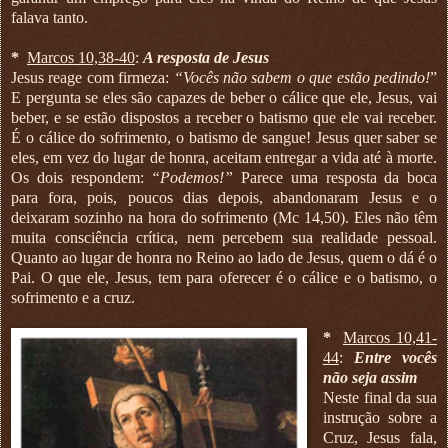
falava tanto.
*
Marcos 10,38-40
:
A resposta de Jesus
Jesus reage com firmeza:
“Vocês não sabem o que estão pedindo!
”
E pergunta se eles são capazes de beber o cálice que ele, Jesus, vai
beber, e se estão dispostos a receber o batismo que ele vai receber.
É o cálice do sofrimento, o batismo de sangue! Jesus quer saber se
eles, em vez do lugar de honra, aceitam entregar a vida até à morte.
Os dois respondem:
“Podemos!”
Parece uma resposta da boca
para fora, pois, poucos dias depois, abandonaram Jesus e o
deixaram sozinho na hora do sofrimento (Mc 14,50). Eles não têm
muita consciência crítica, nem percebem sua realidade pessoal.
Quanto ao lugar de honra no Reino ao lado de Jesus, quem o dá é o
Pai. O que ele, Jesus, tem para oferecer é o cálice e o batismo, o
sofrimento e a cruz.
*
Marcos 10,41-
44
:
Entre vocês
não seja assim
Neste final da sua
instrução sobre a
Cruz, Jesus fala,