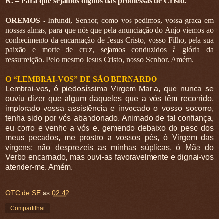
R. – Para que sejamos dignos das promessas de Cristo.
OREMOS -
Infundi, Senhor, como vos pedimos, vossa graça em
nossas almas, para que nós que pela anunciação do Anjo viemos ao
conhecimento da encarnação de Jesus Cristo, vosso Filho, pela sua
paixão e morte de cruz, sejamos conduzidos à glória da
ressurreição. Pelo mesmo Jesus Cristo, nosso Senhor. Amém.
O “LEMBRAI-VOS” DE SÃO BERNARDO
Lembrai-vos, ó piedosíssima Virgem Maria, que nunca se
ouviu dizer que algum daqueles que a vós têm recorrido,
implorado vossa assistência e invocado o vosso socorro,
tenha sido por vós abandonado. Animado de tal confiança,
eu corro e venho a vós e, gemendo debaixo do peso dos
meus pecados, me prostro a vossos pés, ó Virgem das
virgens; não desprezeis as minhas súplicas, ó Mãe do
Verbo encarnado, mas ouvi-as favoravelmente e dignai-vos
atender-me. Amém.
OTC de SE
às
02:42
Compartilhar