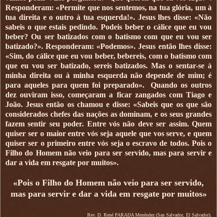
Responderam: «Permite que nos sentemos, na tua glória, um à
tua direita e o outro à tua esquerda!». Jesus lhes disse: «Não
sabeis o que estais pedindo. Podeis beber o cálice que eu vou
beber? Ou ser batizados com o batismo com que eu vou ser
batizado?». Responderam: «Podemos». Jesus então lhes disse:
«Sim, do cálice que eu vou beber, bebereis, com o batismo com
que eu vou ser batizado, sereis batizados. Mas o sentar-se à
minha direita ou à minha esquerda não depende de mim; é
para aqueles para quem foi preparado». Quando os outros
dez ouviram isso, começaram a ficar zangados com Tiago e
João. Jesus então os chamou e disse: «Sabeis que os que são
considerados chefes das nações as dominam, e os seus grandes
fazem sentir seu poder. Entre vós não deve ser assim. Quem
quiser ser o maior entre vós seja aquele que vos serve, e quem
quiser ser o primeiro entre vós seja o escravo de todos. Pois o
Filho do Homem não veio para ser servido, mas para servir e
dar a vida em resgate por muitos».
«Pois o Filho do Homem não veio para ser servido,
mas para servir e dar a vida em resgate por muitos»
Rev. D. René PARADA Menéndez (San Salvador, El Salvador).