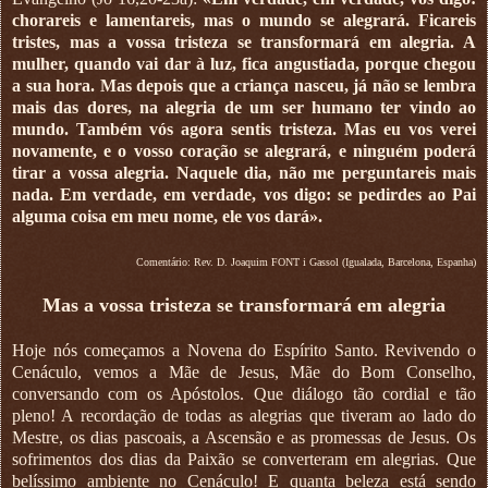
chorareis e lamentareis, mas o mundo se alegrará. Ficareis
tristes, mas a vossa tristeza se transformará em alegria. A
mulher, quando vai dar à luz, fica angustiada, porque chegou
a sua hora. Mas depois que a criança nasceu, já não se lembra
mais das dores, na alegria de um ser humano ter vindo ao
mundo. Também vós agora sentis tristeza. Mas eu vos verei
novamente, e o vosso coração se alegrará, e ninguém poderá
tirar a vossa alegria. Naquele dia, não me perguntareis mais
nada. Em verdade, em verdade, vos digo: se pedirdes ao Pai
alguma coisa em meu nome, ele vos dará».
Comentário: Rev. D. Joaquim FONT i Gassol (Igualada, Barcelona, Espanha)
Mas a vossa tristeza se transformará em alegria
Hoje nós começamos a Novena do Espírito Santo. Revivendo o
Cenáculo, vemos a Mãe de Jesus, Mãe do Bom Conselho,
conversando com os Apóstolos. Que diálogo tão cordial e tão
pleno! A recordação de todas as alegrias que tiveram ao lado do
Mestre, os dias pascoais, a Ascensão e as promessas de Jesus. Os
sofrimentos dos dias da Paixão se converteram em alegrias. Que
belíssimo ambiente no Cenáculo! E quanta beleza está sendo