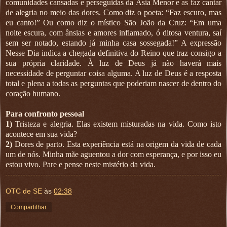
comunidades cansadas e perseguidas da Ásia Menor e as faz cantar
de alegria no meio das dores. Como diz o poeta: “Faz escuro, mas
eu canto!” Ou como diz o místico São João da Cruz: “Em uma
noite escura, com ânsias e amores inflamado, ó ditosa ventura, saí
sem ser notado, estando já minha casa sossegada!” A expressão
Nesse Dia indica a chegada definitiva do Reino que traz consigo a
sua própria claridade. À luz de Deus já não haverá mais
necessidade de perguntar coisa alguma. A luz de Deus é a resposta
total e plena a todas as perguntas que poderiam nascer de dentro do
coração humano.
Para confronto pessoal
1)
Tristeza e alegria. Elas existem misturadas na vida. Como isto
acontece em sua vida?
2)
Dores de parto. Esta experiência está na origem da vida de cada
um de nós. Minha mãe aguentou a dor com esperança, e por isso eu
estou vivo. Pare e pense neste mistério da vida.
OTC de SE
às
02:38
Compartilhar