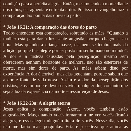
condição para a perfeita alegria. Então, mesmo tendo a morte diante
dos olhos, ela aguenta e enfrenta a dor. Por isso o evangelho traz a
comparação tão bonita das dores do parto.
* João 16,21: A comparação das dores do parto
Todos entendem esta comparação, sobretudo as mães: “Quando a
mulher está para dar à luz, sente angústia, porque chegou a sua
hora. Mas quando a criança nasce, ela nem se lembra mais da
aflição, porque fica alegre por ter posto um ser humano no mundo”.
A dor e a tristeza causadas pela perseguição, mesmo sem
oferecerem nenhum horizonte de melhora, não são estertores de
morte, mas sim dores de parto. As mães sabem disto por
experiência. A dor é terrível, mas elas aguentam, porque sabem que
a dor é fonte de vida nova. Assim é a dor da perseguição dos
cristãos, e assim pode e deve ser vivida qualquer dor, contanto que
seja à luz da experiência da morte e ressurreição de Jesus.
* João 16,22-23a: A alegria eterna
Jesus aplica a comparação: Agora, vocês também estão
angustiados. Mas, quando vocês tornarem a me ver, vocês ficarão
alegres, e essa alegria ninguém tirará de vocês. Nesse dia, vocês
não me farão mais perguntas. Esta é a certeza que anima as