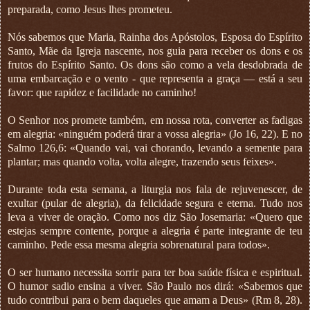
preparada, como Jesus lhes prometeu.
Nós sabemos que Maria, Rainha dos Apóstolos, Esposa do Espírito
Santo, Mãe da Igreja nascente, nos guia para receber os dons e os
frutos do Espírito Santo. Os dons são como a vela desdobrada de
uma embarcação e o vento - que representa a graça — está a seu
favor: que rapidez e facilidade no caminho!
O Senhor nos promete também, em nossa rota, converter as fadigas
em alegria: «ninguém poderá tirar a vossa alegria» (Jo 16, 22). E no
Salmo 126,6: «Quando vai, vai chorando, levando a semente para
plantar; mas quando volta, volta alegre, trazendo seus feixes».
Durante toda esta semana, a liturgia nos fala de rejuvenescer, de
exultar (pular de alegria), da felicidade segura e eterna. Tudo nos
leva a viver de oração. Como nos diz São Josemaria: «Quero que
estejas sempre contente, porque a alegria é parte integrante de teu
caminho. Pede essa mesma alegria sobrenatural para todos».
O ser humano necessita sorrir para ter boa saúde física e espiritual.
O humor sadio ensina a viver. São Paulo nos dirá: «Sabemos que
tudo contribui para o bem daqueles que amam a Deus» (Rm 8, 28).