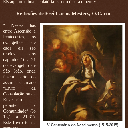
Eis aqui uma boa jaculatória: «Tudo é para o bem!»
Reflexões de Frei Carlos Mesters, O.Carm.
*
Nestes dias
entre Ascensão e
Pentecostes, os
evangelhos de
cada dia são
tirados dos
capítulos 16 a 21
do evangelho de
São João, onde
fazem parte do
assim chamado
“Livro da
Consolação ou da
Revelação
perante a
Comunidade” (Jo
13,1 a 21,31).
Este Livro tem a
V Centenário do Nascimento (1515-2015)