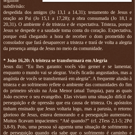
seguinte
subdivisão:
despedida dos amigos (Jo 13,1 a 14,31); testamento de Jesus e
oração ao Pai (Jo 15,1 a 17,28); a obra consumada (Jo 18,1 a
20,31). O ambiente é de tristeza e de expectativa. Tristeza, porque
Jesus se despede e a saudade toma conta do coração. Expectativa,
porque está chegando a hora de receber o dom prometido do
consolador que fará desaparecer a tristeza e trará de volta a alegria
da presença amiga de Jesus no meio da comunidade.
* João 16,20: A tristeza se transformará em Alegria
Jesus diz: “Eu lhes garanto: vocês vão gemer e se lamentar,
enquanto o mundo vai se alegrar. Vocês ficarão angustiados, mas a
angústia de vocês se transformará em alegria”. A frequente alusão à
tristeza e ao sofrimento reflete o ambiente das comunidades do fim
do primeiro século na Ásia Menor (atual Turquia), para as quais
João escreve o seu evangelho. Elas viviam uma situação difícil de
perseguição e de opressão que era causa de tristeza. Os apóstolos
tinham ensinado que Jesus voltaria logo, mas a parusia, o retorno
glorioso de Jesus, estava demorando e a perseguição aumentava.
Muitos ficavam impacientes: “Até quando?” (cf. 2Tess 2,1-5; 2Pd
3,8-9). Pois, uma pessoa só aguenta uma situação de sofrimento e
de perseguição quando ela sabe que o sofrimento é caminho e