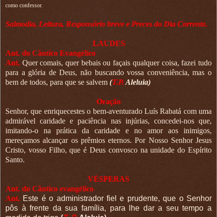
como confessor.
Salmodia, Leitura, Responsório breve e Preces do Dia Corrente.
LAUDES
Ant. do Cântico Evangélico
Ant.
Quer comais, quer bebais ou façais qualquer coisa, fazei tudo
para a glória de Deus, não buscando vossa conveniência, mas o
bem de todos, para que se salvem
(
T.P.
Aleluia)
Oração
Senhor, que enriquecestes o bem-aventurado Luís Rabatá com uma
admirável caridade e paciência nas injúrias, concedei-nos que,
imitando-o na prática da caridade e no amor aos inimigos,
mereçamos alcançar os prêmios eternos. Por Nosso Senhor Jesus
Cristo, vosso Filho, que é Deus convosco na unidade do Espírito
Santo.
VÉSPERAS
Ant. do Cântico evangélico
Ant.
Este é o administrador fiel e prudente, que o Senhor
pôs à frente da sua família, para lhe dar a seu tempo a