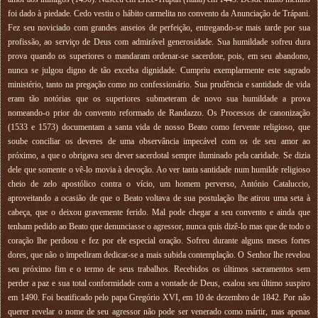
foi dado à piedade. Cedo vestiu o hábito carmelita no convento da Anunciação de Trápani.
Fez seu noviciado com grandes anseios de perfeição, entregando-se mais tarde por sua
profissão, ao serviço de Deus com admirável generosidade. Sua humildade sofreu dura
prova quando os superiores o mandaram ordenar-se sacerdote, pois, em seu abandono,
nunca se julgou digno de tão excelsa dignidade. Cumpriu exemplarmente este sagrado
ministério, tanto na pregação como no confessionário. Sua prudência e santidade de vida
eram tão notórias que os superiores submeteram de novo sua humildade a prova
nomeando-o prior do convento reformado de Randazzo. Os Processos de canonização
(1533 e 1573) documentam a santa vida de nosso Beato como fervente religioso, que
soube conciliar os deveres de uma observância impecável com os de seu amor ao
próximo, a que o obrigava seu dever sacerdotal sempre iluminado pela caridade. Se dizia
dele que somente o vê-lo movia à devoção. Ao ver tanta santidade num humilde religioso
cheio de zelo apostólico contra o vício, um homem perverso, António Cataluccio,
aproveitando a ocasião de que o Beato voltava de sua postulação lhe atirou uma seta à
cabeça, que o deixou gravemente ferido. Mal pode chegar a seu convento e ainda que
tenham pedido ao Beato que denunciasse o agressor, nunca quis dizê-lo mas que de todo o
coração lhe perdoou e fez por ele especial oração. Sofreu durante alguns meses fortes
dores, que não o impediram dedicar-se a mais subida contemplação. O Senhor lhe revelou
seu próximo fim e o termo de seus trabalhos. Recebidos os últimos sacramentos sem
perder a paz e sua total conformidade com a vontade de Deus, exalou seu último suspiro
em 1490. Foi beatificado pelo papa Gregório XVI, em 10 de dezembro de 1842. Por não
querer revelar o nome de seu agressor não pode ser venerado como mártir, mas apenas