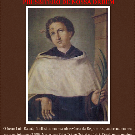
PRESBÍTERO DE NOSSA ORDEM
O beato Luis Rabatá, fidelíssimo em sua observância da Regra e resplandecente em seu
amor aos inimigos (1490). Nasceu em Erice-Trápan (Itália) em 1443. Desde muito menino