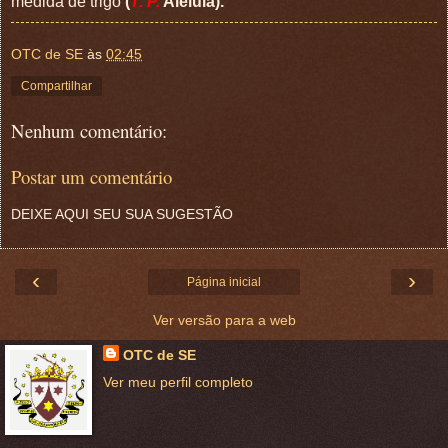
medida de trigo
(
T. P.
Aleluia).
OTC de SE
às
02:45
Compartilhar
Nenhum comentário:
Postar um comentário
DEIXE AQUI SEU SUA SUGESTÃO
‹
›
Página inicial
Ver versão para a web
OTC de SE
Ver meu perfil completo