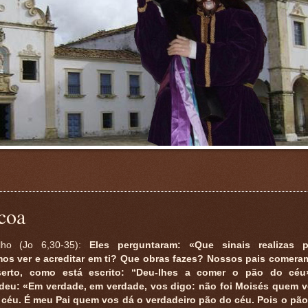
scoa
lho (Jo 6,30-35):
Eles perguntaram: «Que sinais realizas 
os ver e acreditar em ti? Que obras fazes? Nossos pais comer
erto, como está escrito: “Deu-lhes a comer o pão do céu
deu: «Em verdade, em verdade, vos digo: não foi Moisés quem 
 céu. É meu Pai quem vos dá o verdadeiro pão do céu. Pois o pã