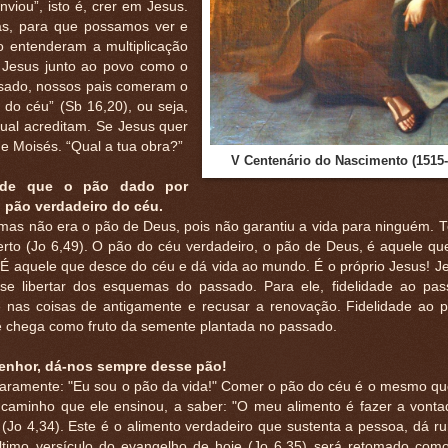
viou”, isto é, crer em Jesus.
zas, para que possamos ver e
ão entenderam a multiplicação
 Jesus junto ao povo como o
sado, nossos pais comeram o
do céu” (Sb 16,20), ou seja,
qual acreditam. Se Jesus quer
de Moisés. “Qual a tua obra?”
V Centenário do Nascimento (1515-
nde que o pão dado por
 pão verdadeiro do céu.
, mas não era o pão de Deus, pois não garantiu a vida para ninguém. 
rto (Jo 6,49). O pão do céu verdadeiro, o pão de Deus, é aquele qu
! É aquele que desce do céu e dá vida ao mundo. É o próprio Jesus! J
se libertar dos esquemas do passado. Para ele, fidelidade ao pa
se nas coisas de antigamente e recusar a renovação. Fidelidade ao 
e chega como fruto da semente plantada no passado.
Senhor, dá-nos sempre desse pão!
laramente: "Eu sou o pão da vida!" Comer o pão do céu é o mesmo qu
 caminho que ele ensinou, a saber: "O meu alimento é fazer a vonta
 (Jo 4,34). Este é o alimento verdadeiro que sustenta a pessoa, dá r
último versículo do evangelho de hoje (Jo 6,35) será retomado como