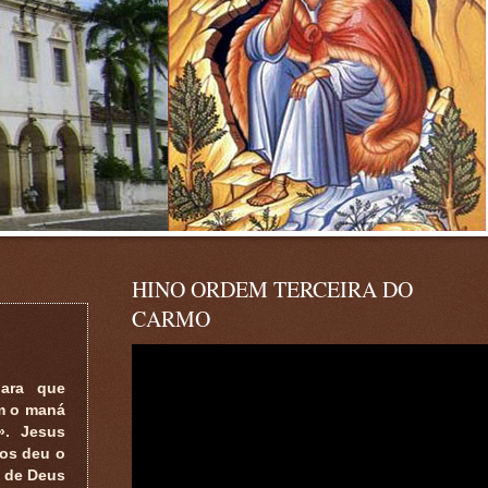
HINO ORDEM TERCEIRA DO
CARMO
para que
am o maná
». Jesus
vos deu o
o de Deus