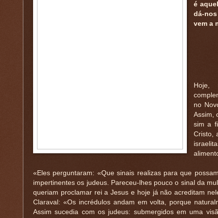
é aque
dá-nos
vem a 
Hoje,
complem
no Novo
Assim, 
sim a f
Cristo,
israeli
aliment
«Eles perguntaram: «Que sinais realizas para que possamo
impertinentes os judeus. Pareceu-lhes pouco o sinal da mul
queriam proclamar rei a Jesus e hoje já não acreditam n
Claraval: «Os incrédulos andam em volta, porque natural
Assim sucedia com os judeus: submergidos em uma visão