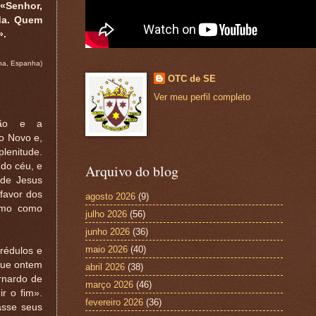
 «Senhor,
da. Quem
».
na, Espanha)
OTC de SE
Ver meu perfil completo
ção e a
do Novo e,
lenitude.
 do céu, e
Arquivo do blog
 de Jesus
favor dos
agosto 2026
(9)
esmo como
julho 2026
(56)
junho 2026
(36)
maio 2026
(40)
rédulos e
 que ontem
abril 2026
(38)
rnardo de
março 2026
(46)
r o fim».
fevereiro 2026
(36)
asse seus