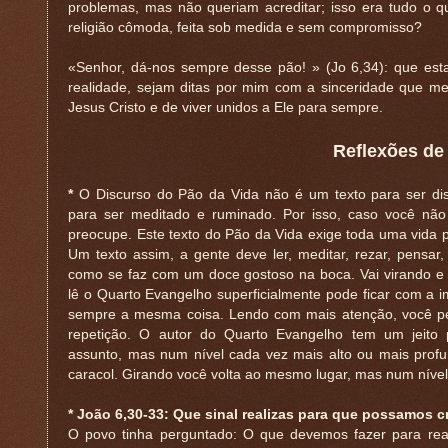
problemas, mas não queriam acreditar; isso era tudo o 
religião cômoda, feita sob medida e sem compromisso?
«Senhor, dá-nos sempre desse pão! » (Jo 6,34): que esta
realidade, sejam ditas por mim com a sinceridade que m
Jesus Cristo e de viver unidos a Ele para sempre.
Reflexões de
*
O Discurso do Pão da Vida não é um texto para ser dis
para ser meditado e ruminado. Por isso, caso você não
preocupe. Este texto do Pão da Vida exige toda uma vida p
Um texto assim, a gente deve ler, meditar, rezar, pensar, 
como se faz com um doce gostoso na boca. Vai virando e 
lê o Quarto Evangelho superficialmente pode ficar com a 
sempre a mesma coisa. Lendo com mais atenção, você pe
repetição. O autor do Quarto Evangelho tem um jeito 
assunto, mas num nível cada vez mais alto ou mais pro
caracol. Girando você volta ao mesmo lugar, mas num nível
* João 6,30-33: Que sinal realizas para que possamos c
O povo tinha perguntado: O que devemos fazer para rea