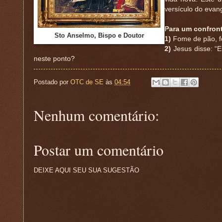
versículo do evan
Para um confron
Sto Anselmo, Bispo e Doutor
1)
Fome de pão, f
2)
Jesus disse: “E
neste ponto?
Postado por
OTC de SE
às
04:54
Nenhum comentário:
Postar um comentário
DEIXE AQUI SEU SUA SUGESTÃO