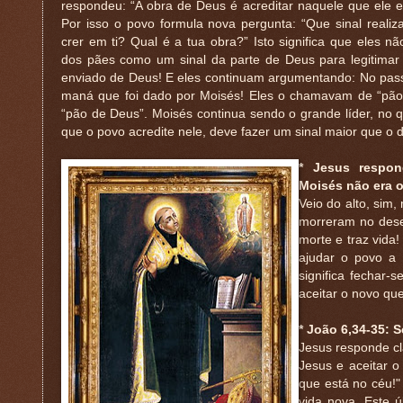
respondeu: “A obra de Deus é acreditar naquele que ele en
Por isso o povo formula nova pergunta: “Que sinal reali
crer em ti? Qual é a tua obra?” Isto significa que eles n
dos pães como um sinal da parte de Deus para legitimar
enviado de Deus! E eles continuam argumentando: No pas
maná que foi dado por Moisés! Eles o chamavam de “pão 
“pão de Deus”. Moisés continua sendo o grande líder, no 
que o povo acredite nele, deve fazer um sinal maior que o 
* Jesus respo
Moisés não era o
Veio do alto, sim
morreram no dese
morte e traz vida
ajudar o povo a 
significa fechar-
aceitar o novo qu
* João 6,34-35: 
Jesus responde c
Jesus e aceitar o
que está no céu!"
vida nova. Este 