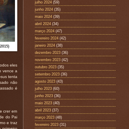
julho 2024
(59)
junho 2024
(35)
maio 2024
(39)
abril 2024
(34)
março 2024
(47)
fevereiro 2024
(42)
janeiro 2024
(38)
2015)
dezembro 2023
(36)
novembro 2023
(42)
Todos eles
outubro 2023
(35)
e vence a
setembro 2023
(36)
esus tenta
agosto 2023
(43)
ssado não
passado é
julho 2023
(60)
junho 2023
(36)
maio 2023
(40)
abril 2023
(37)
e crer em
de do Pai
março 2023
(48)
umo e traz
fevereiro 2023
(31)
 primeiro