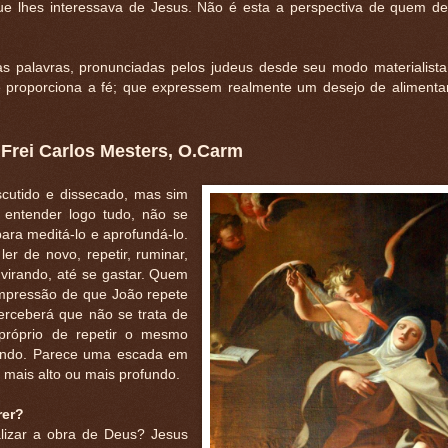
que lhes interessava de Jesus. Não é esta a perspectiva de quem d
s palavras, pronunciadas pelos judeus desde seu modo materialista
e proporciona a fé; que expressem realmente um desejo de aliment
 Frei Carlos Mesters, O.Carm
cutido e dissecado, mas sim
 entender logo tudo, não se
ara meditá-lo e aprofundá-lo.
ler de novo, repetir, ruminar,
virando, até se gastar. Quem
impressão de que João repete
rceberá que não se trata de
próprio de repetir o mesmo
fundo. Parece uma escada em
 mais alto ou mais profundo.
rer?
lizar a obra de Deus? Jesus