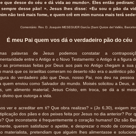
le que desce do céu e dá vida ao mundo». Eles então pediram:
 sempre desse pão! ». Jesus lhes disse: «Eu sou o pão da vi
mim não terá mais fome, e quem crê em mim nunca mais terá sede
Comentário: Rev. D. Joaquim MESEGUER García (Sant Quirze del Vallès, Barcelo
É meu Pai quem vos dá o verdadeiro pão do céu
 nas palavras de Jesus podemos constatar a contraposi
entaridade entre o Antigo e o Novo Testamento: o Antigo é a figura 
 as promessas feitas por Deus aos pais no Antigo chegam a sua p
o maná que os israelitas comeram no deserto não era o autêntico pão
igura do verdadeiro pão que Deus, nosso Pai, nos deu na pessoa
 a quem enviou como Salvador do mundo. Moisés solicitou a Deus, a 
tas, um alimento material; Jesus Cristo, em troca, se dá a si m
o divino que outorga a vida.
s ver e acreditar em ti? Que obra realizas? » (Jo 6,30), exigem inc
tiplicação dos pães e dos peixes feita por Jesus no dia anterior? Por
ele? Que inconstante é frequentemente o coração humano! Diz são Be
mente, querem satisfazer o apetite, e desprezar o modo de consegui
 materialista, pretendiam que alguém lhes alimentasse e solucion