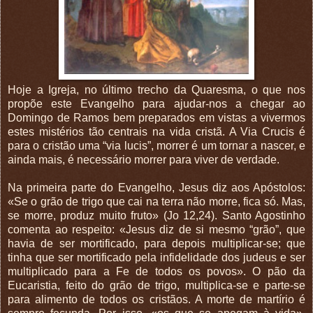
Hoje a Igreja, no último trecho da Quaresma, o que nos
propõe este Evangelho para ajudar-nos a chegar ao
Domingo de Ramos bem preparados em vistas a vivermos
estes mistérios tão centrais na vida cristã. A Via Crucis é
para o cristão uma “via lucis”, morrer é um tornar a nascer, e
ainda mais, é necessário morrer para viver de verdade.
Na primeira parte do Evangelho, Jesus diz aos Apóstolos:
«Se o grão de trigo que cai na terra não morre, fica só. Mas,
se morre, produz muito fruto» (Jo 12,24). Santo Agostinho
comenta ao respeito: «Jesus diz de si mesmo “grão”, que
havia de ser mortificado, para depois multiplicar-se; que
tinha que ser mortificado pela infidelidade dos judeus e ser
multiplicado para a Fe de todos os povos». O pão da
Eucaristia, feito do grão de trigo, multiplica-se e parte-se
para alimento de todos os cristãos. A morte de martírio é