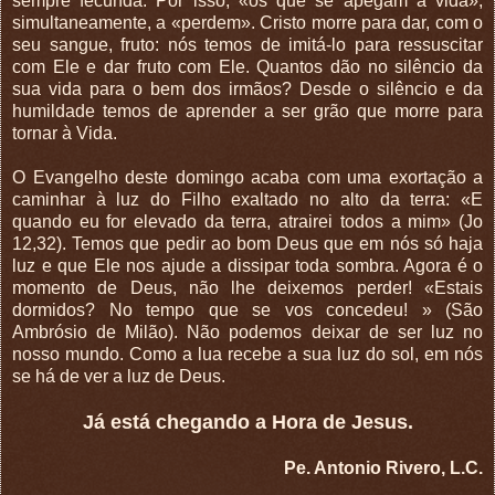
sempre fecunda. Por isso, «os que se apegam à vida»,
simultaneamente, a «perdem». Cristo morre para dar, com o
seu sangue, fruto: nós temos de imitá-lo para ressuscitar
com Ele e dar fruto com Ele. Quantos dão no silêncio da
sua vida para o bem dos irmãos? Desde o silêncio e da
humildade temos de aprender a ser grão que morre para
tornar à Vida.
O Evangelho deste domingo acaba com uma exortação a
caminhar à luz do Filho exaltado no alto da terra: «E
quando eu for elevado da terra, atrairei todos a mim» (Jo
12,32). Temos que pedir ao bom Deus que em nós só haja
luz e que Ele nos ajude a dissipar toda sombra. Agora é o
momento de Deus, não lhe deixemos perder! «Estais
dormidos? No tempo que se vos concedeu! » (São
Ambrósio de Milão). Não podemos deixar de ser luz no
nosso mundo. Como a lua recebe a sua luz do sol, em nós
se há de ver a luz de Deus.
Já está chegando a Hora de Jesus.
Pe. Antonio Rivero, L.C.