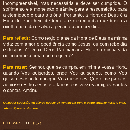
incompreensível, mas necessária e deve ser cumprida. O
sofrimento e a morte são o trâmite para a ressurreição, para
a eternidade e para a glória. Por tanto, a Hora de Deus é a
Hora do Pai cheio de ternura e misericórdia que busca a
ovelha perdida e salva a pecadora arrependida.
Para refletir:
Como reajo diante da Hora de Deus na minha
vida: com amor e obediência como Jesus; ou com rebeldia
e desgosto? Deixo Deus Pai marcar a Hora na minha vida
ou imponho a hora que eu quero?
Para rezar:
Senhor, que se cumpra em mim a vossa Hora,
quando Vós quiserdes, onde Vós quiserdes, como Vós
quiserdes e no tempo que Vós quiserdes. Quero me parecer
ao vosso Filho Jesus e a tantos dos vossos amigos, santos
e santas. Amém.
Qualquer sugestão ou dúvida podem se comunicar com o padre Antonio neste e-mail:
arivero@legionaries.org
OTC de SE
às
18:53