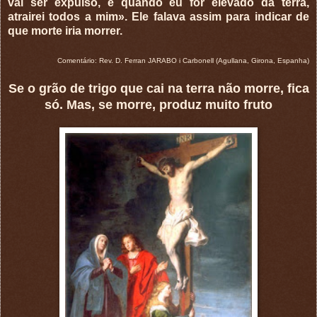
vai ser expulso, e quando eu for elevado da terra,
atrairei todos a mim». Ele falava assim para indicar de
que morte iria morrer.
Comentário: Rev. D. Ferran JARABO i Carbonell (Agullana, Girona, Espanha)
Se o grão de trigo que cai na terra não morre, fica
só. Mas, se morre, produz muito fruto