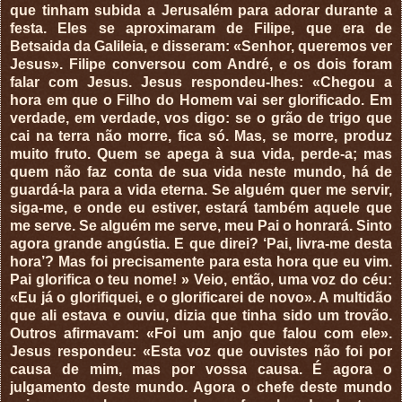
que tinham subida a Jerusalém para adorar durante a
festa. Eles se aproximaram de Filipe, que era de
Betsaida da Galileia, e disseram: «Senhor, queremos ver
Jesus». Filipe conversou com André, e os dois foram
falar com Jesus. Jesus respondeu-lhes: «Chegou a
hora em que o Filho do Homem vai ser glorificado. Em
verdade, em verdade, vos digo: se o grão de trigo que
cai na terra não morre, fica só. Mas, se morre, produz
muito fruto. Quem se apega à sua vida, perde-a; mas
quem não faz conta de sua vida neste mundo, há de
guardá-la para a vida eterna. Se alguém quer me servir,
siga-me, e onde eu estiver, estará também aquele que
me serve. Se alguém me serve, meu Pai o honrará. Sinto
agora grande angústia. E que direi? ‘Pai, livra-me desta
hora’? Mas foi precisamente para esta hora que eu vim.
Pai glorifica o teu nome! » Veio, então, uma voz do céu:
«Eu já o glorifiquei, e o glorificarei de novo». A multidão
que ali estava e ouviu, dizia que tinha sido um trovão.
Outros afirmavam: «Foi um anjo que falou com ele».
Jesus respondeu: «Esta voz que ouvistes não foi por
causa de mim, mas por vossa causa. É agora o
julgamento deste mundo. Agora o chefe deste mundo