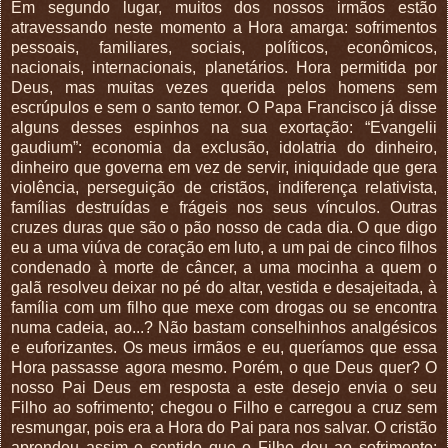
Em segundo lugar, muitos dos nossos irmãos estão
atravessando neste momento a Hora amarga: sofrimentos
pessoais, familiares, sociais, políticos, econômicos,
nacionais, internacionais, planetários. Hora permitida por
Deus, mas muitas vezes querida pelos homens sem
escrúpulos e sem o santo temor. O Papa Francisco já disse
alguns desses espinhos na sua exortação: “Evangelii
gaudium”: economia da exclusão, idolatria do dinheiro,
dinheiro que governa em vez de servir, iniquidade que gera
violência, perseguição de cristãos, indiferença relativista,
famílias destruídas e frágeis nos seus vínculos. Outras
cruzes duras que são o pão nosso de cada dia. O que digo
eu a uma viúva de coração em luto, a um pai de cinco filhos
condenado à morte de câncer, a uma mocinha a quem o
galã resolveu deixar no pé do altar, vestida e desajeitada, à
família com um filho que mexe com drogas ou se encontra
numa cadeia, ao...? Não bastam conselhinhos analgésicos
e euforizantes. Os meus irmãos e eu, queríamos que essa
Hora passasse agora mesmo. Porém, o que Deus quer? O
nosso Pai Deus em resposta a este desejo envia o seu
Filho ao sofrimento; chegou o Filho e carregou a cruz sem
resmungar, pois era a Hora do Pai para nos salvar. O cristão
aprendeu assim o sentido que o Filho deu ao sofrimento: