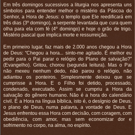
Em três domingos sucessivos a liturgia nos apresenta uns
símbolos para entender melhor o mistério da Páscoa do
Senhor, a Hora de Jesus: o templo que Ele reedificará em
três dias (3º domingo), a serpente levantada que cura quem
olha para ela com fé (4º domingo) e hoje o grão de trigo.
Mistério pascal que implica morte e ressurreição.
Em primeiro lugar, faz mais de 2.000 anos chegou a Hora
de Deus: “Chegou a hora... sinto-me agitado. É melhor eu
pedir para o Pai parar o relógio do Plano de salvação?”
(Evangelho). Gritou, chorou (segunda leitura). Mas o Pai
não mexeu nenhum dedo, não parou o relógio, não
adiantou os ponteiros. Simplesmente deixou que se
cumprisse a Hora. E o Filho foi detido, processado,
condenado, executado. Assim se cumpriu a Hora da
salvação do gênero humano. Não é a hora do calendário
civil. É a Hora na língua bíblica, isto é, o desígnio de Deus,
o plano de Deus, numa palavra, a vontade de Deus. E
Jesus enfrentou essa Hora com decisão, com coragem, com
obediência, com amor, mas sem economizar dor e
sofrimento no corpo, na alma, no espírito.