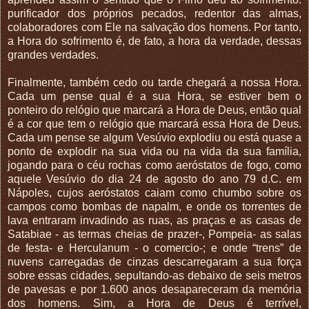
purificador dos próprios pecados, redentor das almas,
colaboradores com Ele na salvação dos homens. Por tanto,
a Hora do sofrimento é, de fato, a hora da verdade, dessas
grandes verdades.
Finalmente, também cedo ou tarde chegará a nossa Hora.
Cada um pense qual é a sua Hora, se estiver bem o
ponteiro do relógio que marcará a Hora de Deus, então qual
é a cor que tem o relógio que marcará essa Hora de Deus.
Cada um pense se algum Vesúvio explodiu ou está quase a
ponto de explodir na sua vida ou na vida da sua família,
jogando para o céu rochas como aeróstatos de fogo, como
aquele Vesúvio do dia 24 de agosto do ano 79 d.C. em
Nápoles, cujos aeróstatos caiam como chumbo sobre os
campos como bombas de napalm, e onde os torrentes de
lava entraram invadindo as ruas, as praças e as casas de
Satabiae - as termas cheias de prazer-, Pompeia- as salas
de festa- e Herculanum - o comercio-; e onde “trens” de
nuvens carregadas de cinzas descarregaram a sua força
sobre essas cidades, sepultando-as debaixo de seis metros
de pavesas e por 1.600 anos desapareceram da memória
dos homens. Sim, a Hora de Deus é terrível,