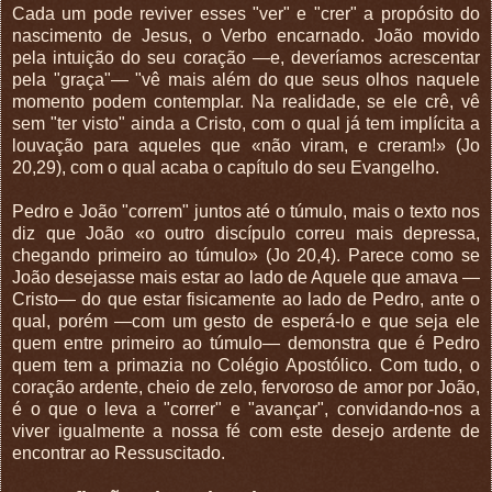
Cada um pode reviver esses "ver" e "crer" a propósito do
nascimento de Jesus, o Verbo encarnado. João movido
pela intuição do seu coração —e, deveríamos acrescentar
pela "graça"— "vê mais além do que seus olhos naquele
momento podem contemplar. Na realidade, se ele crê, vê
sem "ter visto" ainda a Cristo, com o qual já tem implícita a
louvação para aqueles que «não viram, e creram!» (Jo
20,29), com o qual acaba o capítulo do seu Evangelho.
Pedro e João "correm" juntos até o túmulo, mais o texto nos
diz que João «o outro discípulo correu mais depressa,
chegando primeiro ao túmulo» (Jo 20,4). Parece como se
João desejasse mais estar ao lado de Aquele que amava —
Cristo— do que estar fisicamente ao lado de Pedro, ante o
qual, porém —com um gesto de esperá-lo e que seja ele
quem entre primeiro ao túmulo— demonstra que é Pedro
quem tem a primazia no Colégio Apostólico. Com tudo, o
coração ardente, cheio de zelo, fervoroso de amor por João,
é o que o leva a "correr" e "avançar", convidando-nos a
viver igualmente a nossa fé com este desejo ardente de
encontrar ao Ressuscitado.