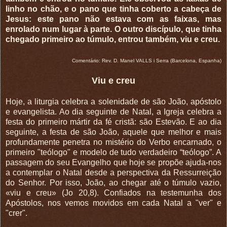
linho no chão, e o pano que tinha coberto a cabeça de
Jesus: este pano não estava com as faixas, mas
enrolado num lugar à parte. O outro discípulo, que tinha
chegado primeiro ao túmulo, entrou também, viu e creu.
Comentário: Rev. D. Manel VALLS i Serra (Barcelona, Espanha)
Viu e creu
Hoje, a liturgia celebra a solenidade de são João, apóstolo
e evangelista. Ao dia seguinte de Natal, a Igreja celebra a
festa do primeiro mártir da fé cristã: são Estevão. E ao dia
seguinte, a festa de são João, aquele que melhor e mais
profundamente penetra no mistério do Verbo encarnado, o
primeiro "teólogo" e modelo de tudo verdadeiro “teólogo”. A
passagem do seu Evangelho que hoje se propõe ajuda-nos
a contemplar o Natal desde a perspectiva da Ressurreição
do Senhor. Por isso, João, ao chegar até o túmulo vazio,
«viu e creu» (Jo 20,8). Confiados na testemunha dos
Apóstolos, nos vemos movidos em cada Natal a "ver" e
"crer".