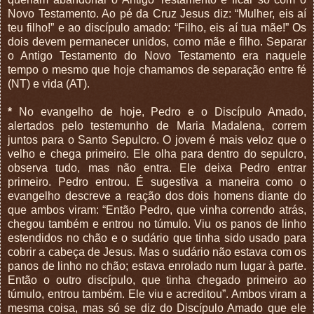
Novo Testamento. Ao pé da Cruz Jesus diz: “Mulher, eis aí
teu filho!” e ao discípulo amado: “Filho, eis aí tua mãe!” Os
dois devem permanecer unidos, como mãe e filho. Separar
o Antigo Testamento do Novo Testamento era naquele
tempo o mesmo que hoje chamamos de separação entre fé
(NT) e vida (AT).
*
No evangelho de hoje, Pedro e o Discípulo Amado,
alertados pelo testemunho de Maria Madalena, correm
juntos para o Santo Sepulcro. O jovem é mais veloz que o
velho e chega primeiro. Ele olha para dentro do sepulcro,
observa tudo, mas não entra. Ele deixa Pedro entrar
primeiro. Pedro entrou. É sugestiva a maneira como o
evangelho descreve a reação dos dois homens diante do
que ambos viram: “Então Pedro, que vinha correndo atrás,
chegou também e entrou no túmulo. Viu os panos de linho
estendidos no chão e o sudário que tinha sido usado para
cobrir a cabeça de Jesus. Mas o sudário não estava com os
panos de linho no chão; estava enrolado num lugar à parte.
Então o outro discípulo, que tinha chegado primeiro ao
túmulo, entrou também. Ele viu e acreditou”. Ambos viram a
mesma coisa, mas só se diz do Discípulo Amado que ele