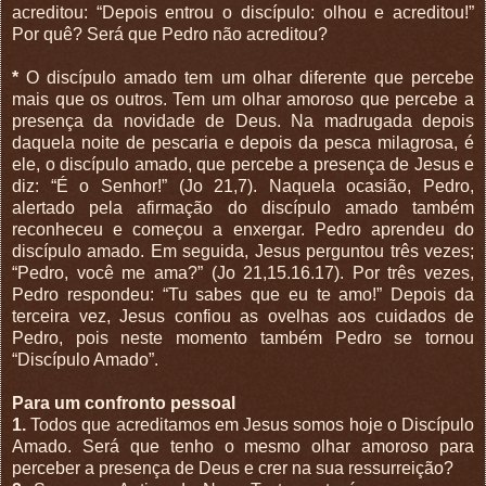
acreditou: “Depois entrou o discípulo: olhou e acreditou!”
Por quê? Será que Pedro não acreditou?
*
O discípulo amado tem um olhar diferente que percebe
mais que os outros. Tem um olhar amoroso que percebe a
presença da novidade de Deus. Na madrugada depois
daquela noite de pescaria e depois da pesca milagrosa, é
ele, o discípulo amado, que percebe a presença de Jesus e
diz: “É o Senhor!” (Jo 21,7). Naquela ocasião, Pedro,
alertado pela afirmação do discípulo amado também
reconheceu e começou a enxergar. Pedro aprendeu do
discípulo amado. Em seguida, Jesus perguntou três vezes;
“Pedro, você me ama?” (Jo 21,15.16.17). Por três vezes,
Pedro respondeu: “Tu sabes que eu te amo!” Depois da
terceira vez, Jesus confiou as ovelhas aos cuidados de
Pedro, pois neste momento também Pedro se tornou
“Discípulo Amado”.
Para um confronto pessoal
1.
Todos que acreditamos em Jesus somos hoje o Discípulo
Amado. Será que tenho o mesmo olhar amoroso para
perceber a presença de Deus e crer na sua ressurreição?