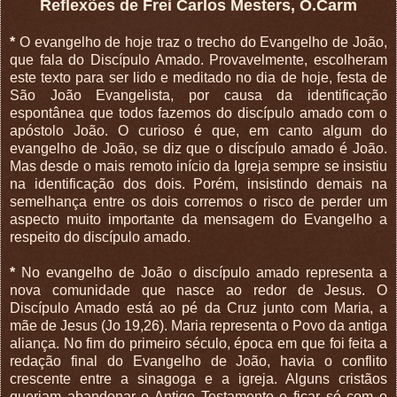
Reflexões de Frei Carlos Mesters, O.Carm
*
O evangelho de hoje traz o trecho do Evangelho de João,
que fala do Discípulo Amado. Provavelmente, escolheram
este texto para ser lido e meditado no dia de hoje, festa de
São João Evangelista, por causa da identificação
espontânea que todos fazemos do discípulo amado com o
apóstolo João. O curioso é que, em canto algum do
evangelho de João, se diz que o discípulo amado é João.
Mas desde o mais remoto início da Igreja sempre se insistiu
na identificação dos dois. Porém, insistindo demais na
semelhança entre os dois corremos o risco de perder um
aspecto muito importante da mensagem do Evangelho a
respeito do discípulo amado.
*
No evangelho de João o discípulo amado representa a
nova comunidade que nasce ao redor de Jesus. O
Discípulo Amado está ao pé da Cruz junto com Maria, a
mãe de Jesus (Jo 19,26). Maria representa o Povo da antiga
aliança. No fim do primeiro século, época em que foi feita a
redação final do Evangelho de João, havia o conflito
crescente entre a sinagoga e a igreja. Alguns cristãos
queriam abandonar o Antigo Testamento e ficar só com o