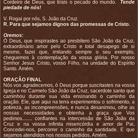
Cordeiro de Deus, que tirais o pecado do mundo.
Tende
piedade de nós!
V. Rogai por nós, S. João da Cruz.
R. Para que sejamos dignos das promessas de Cristo.
Oremos:
Ó Deus, que inspirastes ao presbítero São João da Cruz,
extraordinário amor pelo Cristo e total desapego de si
mesmo, fazei que, imitando sempre o seu exemplo,
cheguemos à contemplação da vossa glória. Por nosso
Senhor Jesus Cristo, vosso Filho, na unidade do Espírito
Santo. Amém.
ORAÇÃO FINAL
Nós vos agradecemos, ó Deus porque suscitastes na vossa
Igreja e no Carmelo São João da Cruz, sacerdote santo que
caminhou durante sua vida ensinando o caminho da
oração. Ele, que aqui na terra experimentou o sofrimento, a
pobreza, as incompreensões, e nunca desanimou, olhe as
nossas necessidades e obtenha a graça que Vos
pedimos........ confiantes na intercessão de São João da
Cruz e na vossa infinita misericórdia e amor de Pai,
Concedei-nos, percorrer o caminho da santidade. E que
sejamos atendidos nos nossos pedidos. Amém.