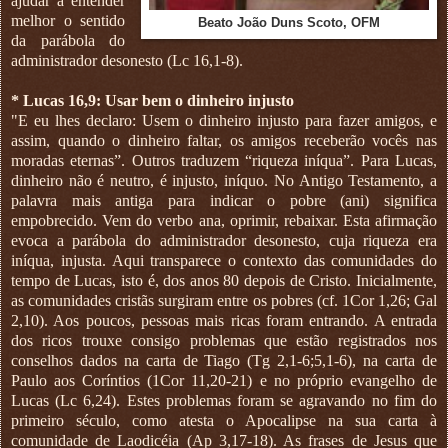
ajudar a entender
melhor o sentido
Beato João Duns Scoto, OFM
da parábola do
administrador desonesto (Lc 16,1-8).
* Lucas 16,9: Usar bem o dinheiro injusto
"E eu lhes declaro: Usem o dinheiro injusto para fazer amigos, e
assim, quando o dinheiro faltar, os amigos receberão vocês nas
moradas eternas”. Outros traduzem “riqueza iníqua”. Para Lucas,
dinheiro não é neutro, é injusto, iníquo. No Antigo Testamento, a
palavra mais antiga para indicar o pobre (ani) significa
empobrecido. Vem do verbo ana, oprimir, rebaixar. Esta afirmação
evoca a parábola do administrador desonesto, cuja riqueza era
iníqua, injusta. Aqui transparece o contexto das comunidades do
tempo de Lucas, isto é, dos anos 80 depois de Cristo. Inicialmente,
as comunidades cristãs surgiram entre os pobres (cf. 1Cor 1,26; Gal
2,10). Aos poucos, pessoas mais ricas foram entrando. A entrada
dos ricos trouxe consigo problemas que estão registrados nos
conselhos dados na carta de Tiago (Tg 2,1-6;5,1-6), na carta de
Paulo aos Coríntios (1Cor 11,20-21) e no próprio evangelho de
Lucas (Lc 6,24). Estes problemas foram se agravando no fim do
primeiro século, como atesta o Apocalipse na sua carta à
comunidade de Laodicéia (Ap 3,17-18). As frases de Jesus que