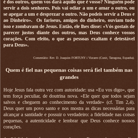
é dos outros, quem vos dará aquilo que é vosso? Ninguém pode
servir a dois senhores. Pois vai odiar a um e amar o outro, ou
se apegar a um e desprezar o outro. Não podeis servir a Deus e
ao Dinheiro». Os fariseus, amigos do dinheiro, ouviam tudo
isso e zombavam de Jesus. Então, ele lhes disse: «Vós gostais de
parecer justos diante dos outros, mas Deus conhece vossos
corações. Com efeito, o que as pessoas exaltam é detestável
para Deus».
Comentário: Rev. D. Joaquim FORTUNY i Vizcarro (Cunit, Tarragona, Espanha).
Quem é fiel nas pequenas coisas será fiel também nas
grandes
Hoje Jesus fala outra vez com autoridade: usa «Eu vos digo», que
tem força peculiar, de doutrina nova. «Ele quer que todos sejam
salvos e cheguem ao conhecimento da verdade» (cf. Tim 2,4).
Deus quer um povo santo e nos mostra as dicas necessárias para
alcançar a santidade e possuir o verdadeiro: a fidelidade nas coisas
pequenas, a autenticidade e lembrar que Deus conhece nossos
corações.