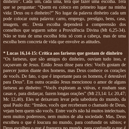
dinheiro". Cada um, cada uma, terá que fazer uma escolha. Terá
que se perguntar: “Quem eu coloco em primeiro lugar na minha
vida: Deus ou o dinheiro?” No lugar da palavra dinheiro cada um
pode colocar outra palavra: carro, emprego, prestígio, bens, casa,
imagem, etc. Desta escolha dependerá a compreensão dos
conselhos que seguem sobre a Providência Divina (Mt 6,25-34).
Não se trata de uma escolha feita só com a cabeça, mas de uma
escolha bem concreta de vida que envolve as atitudes.
* Lucas 16,14-15: Crítica aos fariseus que gostam de dinheiro
“Os fariseus, que são amigos do dinheiro, ouviam tudo isso, e
caçoavam de Jesus. Então Jesus disse para eles: Vocês gostam de
parecer justos diante dos homens, mas Deus conhece os corações
de vocês. De fato, o que é importante para os homens, é detestável
para Deus”. Em outra ocasião Jesus mencionou o amor de alguns
fariseus ao dinheiro: “Vocês exploram as viúvas, e roubam suas
casas e, para disfarçar, fazem longas orações” (Mt 23,14: Lc 20,47;
Mc 12,40). Eles se deixavam levar pela sabedoria do mundo, da
qual Paulo diz: “Irmãos, vocês que receberam o chamado de Deus,
vejam bem quem são vocês. Entre vocês não há muitos intelectuais,
nem muitos poderosos, nem muitos de alta sociedade. Mas, Deus
escolheu o que é loucura no mundo, para confundir os sábios; e
Deus escolheu o que é fraqueza no mundo, para confundir o que é