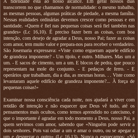
A fidelidade está ao nosso alcance. Em geral nossos dias
transcorrem no que chamamos de normalidade: o mesmo trabalho,
as mesmas pessoas, algumas práticas de piedade, a mesma família.
Nessas realidades ordinárias devemos crescer como pessoas e em
santidade. «Quem é fiel nas pequenas coisas será fiel também nas
grandes» (Lc 16,10). É preciso fazer bem as coisas, com boa
intenção, com desejo de agradar a Deus, nosso Pai; fazer as coisas
com amor, tem muito valor e prepara-nos para receber o verdadeiro.
São Josemaria expressava: «Viste como ergueram aquele edifício
de grandeza imponente? - Um tijolo, e outro. Milhares. Mas um a
um. - E sacos de cimento, um a um. E blocos de pedra, que pouco
representam na mole do conjunto. - E pedaços de ferro. - E
operários que trabalham, dia a dia, as mesmas horas. . . Viste como
levantaram aquele edifício de grandeza imponente?... À força de
pequenas coisas!»
Examinar nossa consciência cada noite, nos ajudará a viver com
retidão de intenção e não esquecer que Deus vê tudo, até os
pensamentos mais ocultos, como temos aprendido no catecismo, e
que o importante é agradar em todo momento a Deus, nosso Pai, a
quem servimos com amor, sabendo que «Ninguém pode servir a
dois senhores. Pois vai odiar a um e amar o outro, ou se apegar a
um e desprezar o outro» (Lc 16,13). Nunca o esqueçamos: «Só