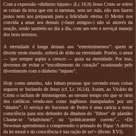
Com a expressão «dinheiro injusto» (Lc 16,9) Jesus Cristo se refere
as coisas da terra que em si mesmas, sem ser más, não nos fazem
justos nem nos preparam para a felicidade eterna. O Mestre nos
convida a amar aos demais («fazer amigos») não só através da
oração, senão também no dia a dia, com um reto e serviçal manejo
dos bens terrenos.
A eternidade é longa demais aos “entretenimentos”: quem se
diverte neste mundo, sofrerá de tédio na eternidade. Porém, o amor
— que sempre aspira a crescer — goza na eternidade. Por isso,
devemos de evitar o “encolhimento do coração” ocasionado pelo
divertimento com o dinheiro “injusto”.
Hoje como antanho, não faltam pessoas que ouvindo essas coisas
seguem se burlando de Jesus (cf. Lc 16,14). Assim, ao Vicário de
Cristo o tacham de intransigente, ao mesmo tempo em que se riem
dos católicos vendo-nos como ingênuos manipulados por um
“ditador”. O serviço do Sucessor de Pedro é uma caricia a nossa
consciência para nos defender da ditadura do "führer" de plantão:
Chame-se "relativismo”, ou “politicamente correto”... «De
Newman aprendemos a compreender o primado do Papa: 'A defesa
da lei moral e da consciência é sua ração de ser'» (Bento XVI).