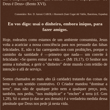
Deus é Deus» (Bento XVI).
Comentário: Rev. D. Antoni CAROL i Hostench (Sant Cugat del Vallès, Barcelona, Espanha)
Eu vos digo: usai o dinheiro, embora iníquo, para
fazer amigos.
Hoje, rodeados como estamos de um ambiente consumista, Jesus
volta a acariciar a nossa consciência para nos persuadir das falsas
felicidades. E, não o faz carregando-nos com proibições, porque o
caminho da santidade é —primeiro que nada— um convite à
felicidade: «Se queres entrar na vida…» (Mt 19,17). O Senhor nos
anima a trabalhar, a gerir o "dinheiro" deste mundo com retidão de
intenção e afã de serviço.
Somos chamados ao mais alto (à caridade) tratando das coisas da
terra em um sentido construtivo. O Criador mandou “dominar a
terra”, mas não de qualquer jeito nem a qualquer preço, pois,
também, nos pediu, “nos multiplicar” e “encher” a terra (cf. Gen
1,28). Só o amor (o dar-se aos demais) é a verdadeira medida dessa
plenitude que Deus nos pede já nesta vida.