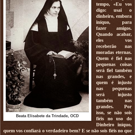
tempo, «Eu vos
digo: usai o
dinheiro, embora
iníquo, para
fazer amigos.
Quando acabar,
eles vos
receberão nas
moradas eternas.
Quem é fiel nas
pequenas coisas
será fiel também
nas grandes, e
quem é injusto
nas pequenas
será injusto
também nas
grandes. Por
isso, se não sois
Beata Elisabete da Trindade, OCD
fiéis no uso do
Dinheiro iníquo,
quem vos confiará o verdadeiro bem? E se não sois fiéis no que