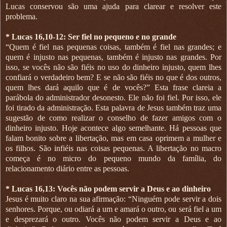
Lucas conservou são uma ajuda para clarear e resolver este
problema.
* Lucas 16,10-12: Ser fiel no pequeno e no grande
“Quem é fiel nas pequenas coisas, também é fiel nas grandes; e
quem é injusto nas pequenas, também é injusto nas grandes. Por
isso, se vocês não são fiéis no uso do dinheiro injusto, quem lhes
confiará o verdadeiro bem? E se não são fiéis no que é dos outros,
quem lhes dará aquilo que é de vocês?” Esta frase clareia a
parábola do administrador desonesto. Ele não foi fiel. Por isso, ele
foi tirado da administração. Esta palavra de Jesus também traz uma
sugestão de como realizar o conselho de fazer amigos com o
dinheiro injusto. Hoje acontece algo semelhante. Há pessoas que
falam bonito sobre a libertação, mas em casa oprimem a mulher e
os filhos. São infiéis nas coisas pequenas. A libertação no macro
começa é no micro do pequeno mundo da família, do
relacionamento diário entre as pessoas.
* Lucas 16,13: Vocês não podem servir a Deus e ao dinheiro
Jesus é muito claro na sua afirmação: “Ninguém pode servir a dois
senhores. Porque, ou odiará a um e amará o outro, ou será fiel a um
e desprezará o outro. Vocês não podem servir a Deus e ao