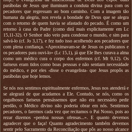
parábolas de Jesus que iluminam a conduta divina para com os
pecadores que regressam ao bom caminho. Com a imagem tão
humana da alegria, nos revela a bondade de Deus que se alegra
com o retorno de quem havia se afastado do pecado. É como um
retorno à casa do Padre (como dirá mais explicitamente em Lc
15,11-32). O Senhor não veio para condenar o mundo, e sim para
salvá-lo (cf. Jo 3,17), e fez tudo isso acolhendo aos pecadores que
com plena confiança. «Aproximavam-se de Jesus os publicanos e
os pecadores para ouvi-lo» (Lc 15,1), já que Ele lhes curava a alma
como um médico cura o corpo dos enfermos (cf. Mt 9,12). Os
fariseus eram tidos como boas pessoas e não sentiam necessidade
do médico, e por eles -disse o evangelista- que Jesus propôs as
parábolas que hoje lemos.
Se nós nos sentimos espiritualmente enfermos, Jesus nos atenderá e
se alegrará de que acudamos a Ele. Contudo, se nós, como os
orgulhosos fariseus pensássemos que não era necessário pedir
perdão, o Médico divino não poderia obrar em nós. Sentirmos
pecadores, o faremos cada vez que recitamos o Pai Nosso, pois ao
rezar dizemos «perdoa nossas ofensas...». E quanto devemos
agradecer que o faça! Quanto agradecimento também devemos
sentir pelo Sacramento da Reconciliação que pôs ao nosso alcance