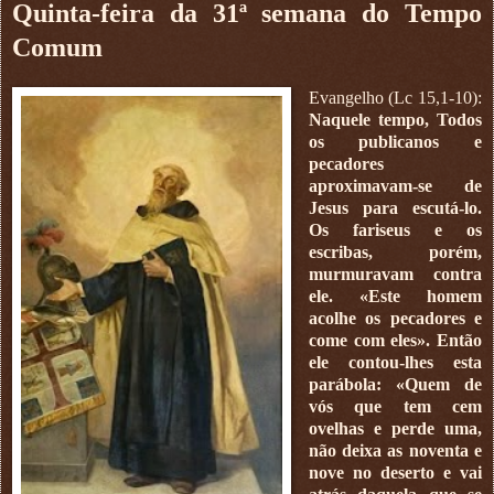
Quinta-feira da 31ª semana do Tempo
Comum
Evangelho (Lc 15,1-10):
Naquele tempo, Todos
os publicanos e
pecadores
aproximavam-se de
Jesus para escutá-lo.
Os fariseus e os
escribas, porém,
murmuravam contra
ele. «Este homem
acolhe os pecadores e
come com eles». Então
ele contou-lhes esta
parábola: «Quem de
vós que tem cem
ovelhas e perde uma,
não deixa as noventa e
nove no deserto e vai