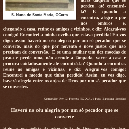
atrás daquela que se
perdeu, até encontrá-
la? E quando a
S. Nuno de Santa Maria, OCarm
encontra, alegre a põe
nos ombros e,
chegando a casa, reúne os amigos e vizinhos, e diz: Alegrai-vos
comigo! Encontrei a minha ovelha que estava perdida! Eu vos
digo: assim haverá no céu alegria por um só pecador que se
converte, mais do que por noventa e nove justos que não
precisam de conversão. E se uma mulher tem dez moedas de
prata e perde uma, não acende a lâmpada, varre a casa e
procura cuidadosamente até encontrá-la? Quando a encontra,
reúne as amigas e vizinhas, e diz: Alegrai-vos comigo!
Encontrei a moeda que tinha perdido! Assim, eu vos digo,
haverá alegria entre os anjos de Deus por um só pecador que
se converte».
Comentário: Rev. D. Francesc NICOLAU i Pous (Barcelona, Espanha)
Haverá no céu alegria por um só pecador que se
converte
Hoje, o evangelista da misericórdia de Deus nos expõe duas