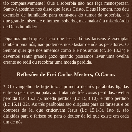
tão compassivamente! Que a soberbia não nos faça menosprezar.
Santo Agostinho nos disse que Jesus Cristo, Deus Homem, nos deu
exemplo de humildade para curar-nos do tumor da soberbia, «já
que grande miséria é o homem soberbo, mas maior é a misericórdia
de Deus humilde».
Digamos ainda que a lição que Jesus dá aos fariseus é exemplar
também para nós; não podemos nos afastar de nós os pecadores. O
Senhor quer que nos amemos como Ele nos amou (cf. Jo 13,34) e
devemos sentir grande gozo quando possamos levar uma ovelha
errante ao redil ou recobrar uma moeda perdida.
Reflexões de Frei Carlos Mesters, O.Carm.
* O evangelho de hoje traz a primeira de três parábolas ligadas
entre si pela mesma palavra. Tratam de três coisas perdidas: ovelha
perdida (Lc 15,3-7), moeda perdida (Lc 15,8-10), e filho perdido
(Lc 15,11-32). As três parábolas são dirigidas para os fariseus e os
doutores da lei que criticavam Jesus (Lc 15,1-3). Isto é, são
dirigidas para o fariseu ou para o doutor da lei que existe em cada
um de nós.