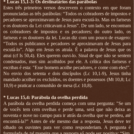
* Lucas 15,1-3: Os destinatários das parábolas
Estes três primeiros versos descrevem o contexto em que foram
pronunciadas as três parábolas: “Todos os cobradores de impostos e
pecadores se aproximavam de Jesus para escutá-lo. Mas os fariseus
e os doutores da Lei criticavam a Jesus”. De um lado, se encontram
os cobradores de impostos e os pecadores; do outro lado, os
fariseus e os doutores da lei. Lucas diz com um pouco de exagero:
“Todos os publicanos e pecadores se aproximavam de Jesus para
escutá-lo”. Algo em Jesus os atraía. É a palavra de Jesus que os
atrai (cf Is 50,4). Eles querem ouvi-lo. Sinal de que não se sentem
condenados, mas sim acolhidos por ele. A crítica dos fariseus e
escribas é esta: "Esse homem acolhe pecadores, e come com eles!".
No envio dos setenta e dois discípulos (Lc 10,1-9), Jesus tinha
mandado acolher os excluídos, os doentes e possessos (Mt 10,8; Lc
10,9) e praticar a comunhão de mesa (Lc 10,8).
* Lucas 15,4: Parábola da ovelha perdida
A parábola da ovelha perdida começa com uma pergunta: "Se um
de vocês tem cem ovelhas e perde uma, será que não deixa as
noventa e nove no campo para ir atrás da ovelha que se perdeu, até
encontrá-la?” Antes de ele mesmo dar a resposta, Jesus deve ter
olhado os ouvintes para ver como responderiam. A pergunta é
formulada de tal maneira que a resposta só pode ser positiva: “Sim,