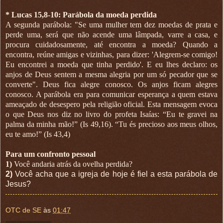
* Lucas 15,8-10: Parábola da moeda perdida
A segunda parábola: "Se uma mulher tem dez moedas de prata e
perde uma, será que não acende uma lâmpada, varre a casa, e
procura cuidadosamente, até encontra a moeda? Quando a
encontra, reúne amigas e vizinhas, para dizer: 'Alegrem-se comigo!
Eu encontrei a moeda que tinha perdido'. E eu lhes declaro: os
anjos de Deus sentem a mesma alegria por um só pecador que se
converte". Deus fica alegre conosco. Os anjos ficam alegres
conosco. A parábola era para comunicar esperança a quem estava
ameaçado de desespero pela religião oficial. Esta mensagem evoca
o que Deus nos diz no livro do profeta Isaías: “Eu te gravei na
palma da minha mão!” (Is 49,16). “Tu és precioso aos meus olhos,
eu te amo!” (Is 43,4)
Para um confronto pessoal
1)
Você andaria atrás da ovelha perdida?
2)
Você acha que a igreja de hoje é fiel a esta parábola de
Jesus?
OTC de SE
às
01:47