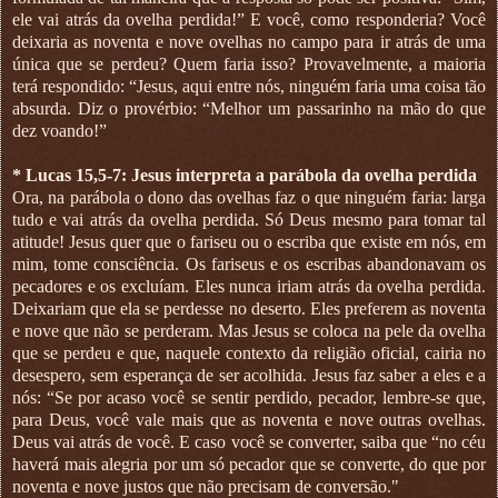
ele vai atrás da ovelha perdida!” E você, como responderia? Você
deixaria as noventa e nove ovelhas no campo para ir atrás de uma
única que se perdeu? Quem faria isso? Provavelmente, a maioria
terá respondido: “Jesus, aqui entre nós, ninguém faria uma coisa tão
absurda. Diz o provérbio: “Melhor um passarinho na mão do que
dez voando!”
* Lucas 15,5-7: Jesus interpreta a parábola da ovelha perdida
Ora, na parábola o dono das ovelhas faz o que ninguém faria: larga
tudo e vai atrás da ovelha perdida. Só Deus mesmo para tomar tal
atitude! Jesus quer que o fariseu ou o escriba que existe em nós, em
mim, tome consciência. Os fariseus e os escribas abandonavam os
pecadores e os excluíam. Eles nunca iriam atrás da ovelha perdida.
Deixariam que ela se perdesse no deserto. Eles preferem as noventa
e nove que não se perderam. Mas Jesus se coloca na pele da ovelha
que se perdeu e que, naquele contexto da religião oficial, cairia no
desespero, sem esperança de ser acolhida. Jesus faz saber a eles e a
nós: “Se por acaso você se sentir perdido, pecador, lembre-se que,
para Deus, você vale mais que as noventa e nove outras ovelhas.
Deus vai atrás de você. E caso você se converter, saiba que “no céu
haverá mais alegria por um só pecador que se converte, do que por
noventa e nove justos que não precisam de conversão."