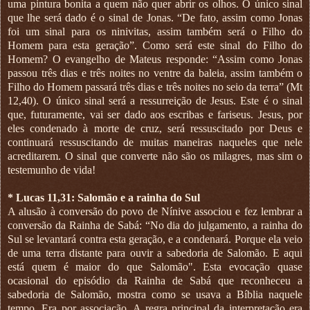
uma pintura bonita a quem não quer abrir os olhos. O único sinal
que lhe será dado é o sinal de Jonas. “De fato, assim como Jonas
foi um sinal para os ninivitas, assim também será o Filho do
Homem para esta geração”. Como será este sinal do Filho do
Homem? O evangelho de Mateus responde: “Assim como Jonas
passou três dias e três noites no ventre da baleia, assim também o
Filho do Homem passará três dias e três noites no seio da terra” (Mt
12,40). O único sinal será a ressurreição de Jesus. Este é o sinal
que, futuramente, vai ser dado aos escribas e fariseus. Jesus, por
eles condenado à morte de cruz, será ressuscitado por Deus e
continuará ressuscitando de muitas maneiras naqueles que nele
acreditarem. O sinal que converte não são os milagres, mas sim o
testemunho de vida!
* Lucas 11,31: Salomão e a rainha do Sul
A alusão à conversão do povo de Nínive associou e fez lembrar a
conversão da Rainha de Sabá: “No dia do julgamento, a rainha do
Sul se levantará contra esta geração, e a condenará. Porque ela veio
de uma terra distante para ouvir a sabedoria de Salomão. E aqui
está quem é maior do que Salomão". Esta evocação quase
ocasional do episódio da Rainha de Sabá que reconheceu a
sabedoria de Salomão, mostra como se usava a Bíblia naquele
tempo. Era por associação. A regra principal da interpretação era