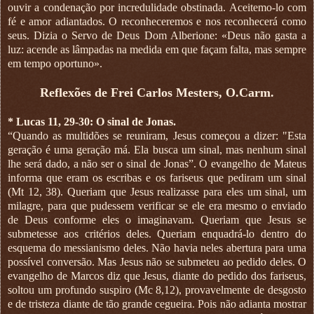
ouvir a condenação por incredulidade obstinada. Aceitemo-lo com
fé e amor adiantados. O reconheceremos e nos reconhecerá como
seus. Dizia o Servo de Deus Dom Alberione: «Deus não gasta a
luz: acende as lâmpadas na medida em que façam falta, mas sempre
em tempo oportuno».
Reflexões de Frei Carlos Mesters, O.Carm.
* Lucas 11, 29-30: O sinal de Jonas.
“Quando as multidões se reuniram, Jesus começou a dizer: "Esta
geração é uma geração má. Ela busca um sinal, mas nenhum sinal
lhe será dado, a não ser o sinal de Jonas”. O evangelho de Mateus
informa que eram os escribas e os fariseus que pediram um sinal
(Mt 12, 38). Queriam que Jesus realizasse para eles um sinal, um
milagre, para que pudessem verificar se ele era mesmo o enviado
de Deus conforme eles o imaginavam. Queriam que Jesus se
submetesse aos critérios deles. Queriam enquadrá-lo dentro do
esquema do messianismo deles. Não havia neles abertura para uma
possível conversão. Mas Jesus não se submeteu ao pedido deles. O
evangelho de Marcos diz que Jesus, diante do pedido dos fariseus,
soltou um profundo suspiro (Mc 8,12), provavelmente de desgosto
e de tristeza diante de tão grande cegueira. Pois não adianta mostrar