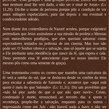
mas nenhum sinal lhe será dado, a não ser o sinal de Jonas» (Lc
11,29). Dá-lhe o nome de perversa porque põe a condição de ver
antes milagres espetaculares, para dar depois a sua eventual e
condescendente adesão.
Nem diante dos conterrâneos de Nazaré acedeu, porque exigentes!
pretendiam que Jesus assinalasse a sua missão de profeta e Messias
com maravilhosos prodígios, que eles queriam saborear como
espectadores sentados na poltrona de um cinema. Mas isso não
pode ser: O Senhor oferece a salvação, mas só àquele que se sujeita
a Ele mediante uma obediência que nasce da fé, que espera e cala.
Deus pretende essa fé antecedente (que no nosso interior Ele
mesmo pôs como uma semente de graça).
Uma testemunha contra os crentes que mantêm uma caricatura da
fé será a rainha do sul, que se deslocou desde os confins da terra
para escutar a sabedoria de Salomão e, acontece que «aqui está
quem é mais do que Salomão» (Lc 11,31). Diz um provérbio que
«não há pior surdo do que o que não quer ouvir». Cristo,
condenado à morte, ressuscitará ao terceiro dia: a quem o
reconheça, propõe-lhe a salvação, enquanto para os outros -
regressando como um Juiz - não haverá nada a fazer, a não ser