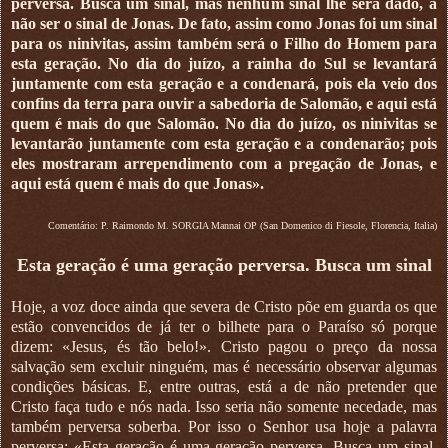
perversa. Busca um sinal, mas nenhum sinal lhe será dado, a
não ser o sinal de Jonas. De fato, assim como Jonas foi um sinal
para os ninivitas, assim também será o Filho do Homem para
esta geração. No dia do juízo, a rainha do Sul se levantará
juntamente com esta geração e a condenará, pois ela veio dos
confins da terra para ouvir a sabedoria de Salomão, e aqui está
quem é mais do que Salomão. No dia do juízo, os ninivitas se
levantarão juntamente com esta geração e a condenarão; pois
eles mostraram arrependimento com a pregação de Jonas, e
aqui está quem é mais do que Jonas».
Comentário: P. Raimondo M. SORGIA Mannai OP (San Domenico di Fiesole, Florencia, Italia)
Esta geração é uma geração perversa. Busca um sinal
Hoje, a voz doce ainda que severa de Cristo põe em guarda os que
estão convencidos de já ter o bilhete para o Paraíso só porque
dizem: «Jesus, és tão belo!». Cristo pagou o preço da nossa
salvação sem excluir ninguém, mas é necessário observar algumas
condições básicas. E, entre outras, está a de não pretender que
Cristo faça tudo e nós nada. Isso seria não somente necedade, mas
também perversa soberba. Por isso o Senhor usa hoje a palavra
perversa: «Esta geração é uma geração perversa. Busca um sinal,