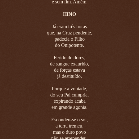
e sem fim. Amém.
HINO
Já eram três horas
que, na Cruz pendente,
padecia o Filho
do Onipotente.
Ferido de dores,
de sangue exaurido,
de forças estava
já destituído.
Porque a vontade,
do seu Pai cumpria,
expirando acaba
em grande agonia.
Escondeu-se o sol,
a terra tremeu,
mas o duro povo
não se arrependeu.