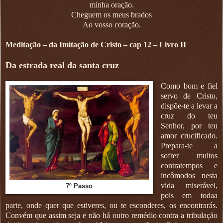
minha oração.
Cheguem os meus brados
Ao vosso coração.
Meditação – da Imitação de Cristo – cap 12 – Livro II
Da estrada real da santa cruz
Como bom e fiel
servo de Cristo,
dispõe-te a levar a
cruz do teu
Senhor, por teu
amor crucificado.
Prepara-te a
sofrer muitos
contratempos e
incômodos nesta
vida miserável,
7º Passo
pois em todaa
parte, onde quer que estiveres, ou te esconderes, os encontrarás.
Convém que assim seja e não há outro remédio contra a tribulação