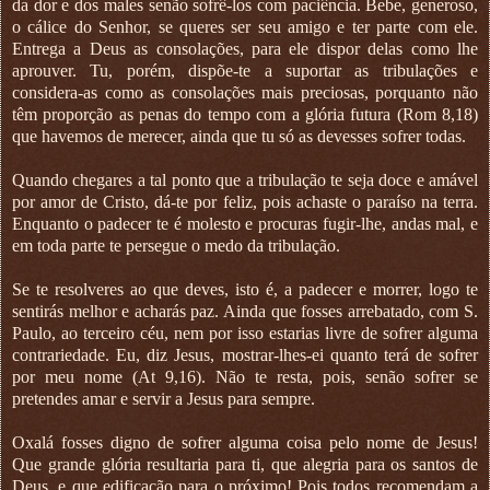
da dor e dos males senão sofrê-los com paciência. Bebe, generoso,
o cálice do Senhor, se queres ser seu amigo e ter parte com ele.
Entrega a Deus as consolações, para ele dispor delas como lhe
aprouver. Tu, porém, dispõe-te a suportar as tribulações e
considera-as como as consolações mais preciosas, porquanto não
têm proporção as penas do tempo com a glória futura (Rom 8,18)
que havemos de merecer, ainda que tu só as devesses sofrer todas.
Quando chegares a tal ponto que a tribulação te seja doce e amável
por amor de Cristo, dá-te por feliz, pois achaste o paraíso na terra.
Enquanto o padecer te é molesto e procuras fugir-lhe, andas mal, e
em toda parte te persegue o medo da tribulação.
Se te resolveres ao que deves, isto é, a padecer e morrer, logo te
sentirás melhor e acharás paz. Ainda que fosses arrebatado, com S.
Paulo, ao terceiro céu, nem por isso estarias livre de sofrer alguma
contrariedade. Eu, diz Jesus, mostrar-lhes-ei quanto terá de sofrer
por meu nome (At 9,16). Não te resta, pois, senão sofrer se
pretendes amar e servir a Jesus para sempre.
Oxalá fosses digno de sofrer alguma coisa pelo nome de Jesus!
Que grande glória resultaria para ti, que alegria para os santos de
Deus, e que edificação para o próximo! Pois todos recomendam a