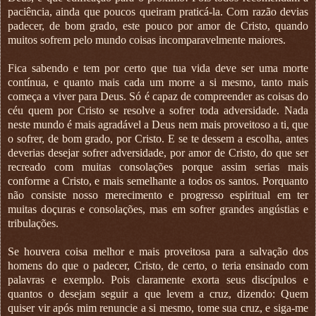
paciência, ainda que poucos queiram praticá-la. Com razão devias
padecer, de bom grado, este pouco por amor de Cristo, quando
muitos sofrem pelo mundo coisas incomparavelmente maiores.
Fica sabendo e tem por certo que tua vida deve ser uma morte
contínua, e quanto mais cada um morre a si mesmo, tanto mais
começa a viver para Deus. Só é capaz de compreender as coisas do
céu quem por Cristo se resolve a sofrer toda adversidade. Nada
neste mundo é mais agradável a Deus nem mais proveitoso a ti, que
o sofrer, de bom grado, por Cristo. E se te dessem a escolha, antes
deverias desejar sofrer adversidade, por amor de Cristo, do que ser
recreado com muitas consolações porque assim serias mais
conforme a Cristo, e mais semelhante a todos os santos. Porquanto
não consiste nosso merecimento e progresso espiritual em ter
muitas doçuras e consolações, mas em sofrer grandes angústias e
tribulações.
Se houvera coisa melhor e mais proveitosa para a salvação dos
homens do que o padecer, Cristo, de certo, o teria ensinado com
palavras e exemplo. Pois claramente exorta seus discípulos e
quantos o desejam seguir a que levem a cruz, dizendo: Quem
quiser vir após mim renuncie a si mesmo, tome sua cruz, e siga-me