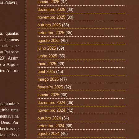
janeiro 2026
(37)
ua Palavra,
dezembro 2025
(38)
novembro 2025
(30)
outubro 2025
(33)
setembro 2025
(35)
a, quantas
dos homens
agosto 2025
(45)
emaria- que
julho 2025
(59)
so Pai sabe
junho 2025
(35)
,23). Assim
maio 2025
(39)
o o Anjo -
, teu Amor»
abril 2025
(45)
março 2025
(47)
fevereiro 2025
(32)
janeiro 2025
(38)
dezembro 2024
(36)
parábola é
 tinha uma
novembro 2024
(42)
imentava na
outubro 2024
(34)
e Deus. Por
setembro 2024
(36)
nhecidas do
agosto 2024
(46)
iz que isso