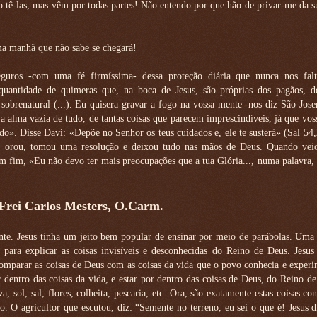
ão tê-las, mas vêm por todas partes! Não entendo por que hão de privar-me da s
uma manhã que não sabe se chegará!
guros -com uma fé firmíssima- dessa proteção diária que nunca nos falt
quantidade de quimeras que, na boca de Jesus, são próprias dos pagãos, 
sobrenatural (...). Eu quisera gravar a fogo na vossa mente -nos diz São Jos
 alma vazia de tudo, de tantas coisas que parecem imprescindíveis, já que vos
udo». Disse Davi: «Depõe no Senhor os teus cuidados e, ele te susterá» (Sal 54
u, orou, tomou uma resolução e deixou tudo nas mãos de Deus. Quando vei
Em fim, «Eu não devo ter mais preocupações que a tua Glória..., numa palavra
 Frei Carlos Mesters, O.Carm.
te. Jesus tinha um jeito bem popular de ensinar por meio de parábolas. Uma 
 para explicar as coisas invisíveis e desconhecidas do Reino de Deus. Jesus
omparar as coisas de Deus com as coisas da vida que o povo conhecia e exper
or dentro das coisas da vida, e estar por dentro das coisas de Deus, do Reino d
 sol, sal, flores, colheita, pescaria, etc. Ora, são exatamente estas coisas co
o. O agricultor que escutou, diz: “Semente no terreno, eu sei o que é! Jesus d