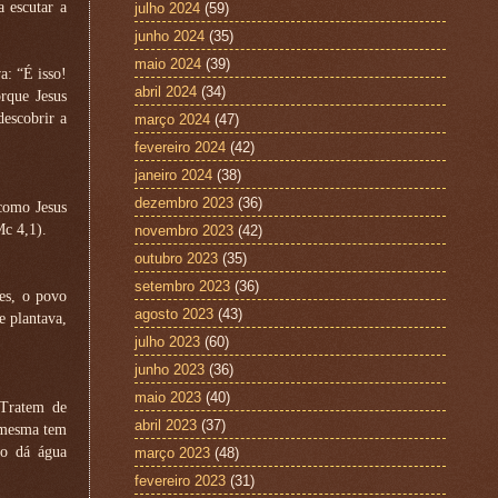
 escutar a
julho 2024
(59)
junho 2024
(35)
maio 2024
(39)
a: “É isso!
abril 2024
(34)
rque Jesus
descobrir a
março 2024
(47)
fevereiro 2024
(42)
janeiro 2024
(38)
dezembro 2023
(36)
 como Jesus
Mc 4,1).
novembro 2023
(42)
outubro 2023
(35)
setembro 2023
(36)
es, o povo
agosto 2023
(43)
e plantava,
julho 2023
(60)
junho 2023
(36)
maio 2023
(40)
“Tratem de
abril 2023
(37)
a mesma tem
ão dá água
março 2023
(48)
fevereiro 2023
(31)