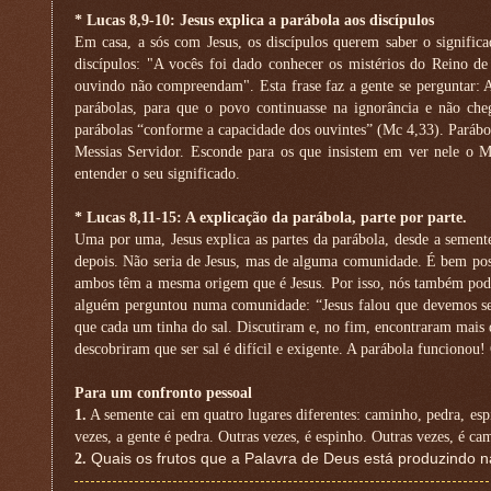
* Lucas 8,9-10: Jesus explica a parábola aos discípulos
Em casa, a sós com Jesus, os discípulos querem saber o significa
discípulos: "A vocês foi dado conhecer os mistérios do Reino d
ouvindo não compreendam". Esta frase faz a gente se perguntar: Af
parábolas, para que o povo continuasse na ignorância e não che
parábolas “conforme a capacidade dos ouvintes” (Mc 4,33). Parábo
Messias Servidor. Esconde para os que insistem em ver nele o 
entender o seu significado.
* Lucas 8,11-15: A explicação da parábola, parte por parte.
Uma por uma, Jesus explica as partes da parábola, desde a semente
depois. Não seria de Jesus, mas de alguma comunidade. É bem possí
ambos têm a mesma origem que é Jesus. Por isso, nós também podemo
alguém perguntou numa comunidade: “Jesus falou que devemos ser 
que cada um tinha do sal. Discutiram e, no fim, encontraram mais d
descobriram que ser sal é difícil e exigente. A parábola funcion
Para um confronto pessoal
1.
A semente cai em quatro lugares diferentes: caminho, pedra, esp
vezes, a gente é pedra. Outras vezes, é espinho. Outras vezes, é 
2.
Quais os frutos que a Palavra de Deus está produzindo 