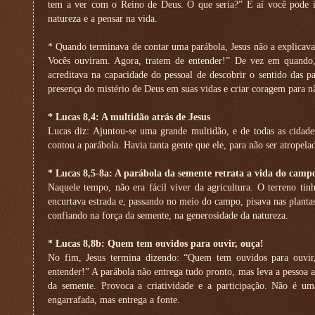
tem a ver com o Reino de Deus. O que seria?” E aí você pode i
natureza e a pensar na vida.
* Quando terminava de contar uma parábola, Jesus não a explicava
Vocês ouviram. Agora, tratem de entender!” De vez em quando, e
acreditava na capacidade do pessoal de descobrir o sentido das p
presença do mistério de Deus em suas vidas e criar coragem para 
* Lucas 8,4: A multidão atrás de Jesus
Lucas diz: Ajuntou-se uma grande multidão, e de todas as cidade
contou a parábola. Havia tanta gente que ele, para não ser atropel
* Lucas 8,5-8a: A parábola da semente retrata a vida do camp
Naquele tempo, não era fácil viver da agricultura. O terreno ti
encurtava estrada e, passando no meio do campo, pisava nas planta
confiando na força da semente, na generosidade da natureza.
* Lucas 8,8b: Quem tem ouvidos para ouvir, ouça!
No fim, Jesus termina dizendo: “Quem tem ouvidos para ouvir
entender!” A parábola não entrega tudo pronto, mas leva a pessoa 
da semente. Provoca a criatividade e a participação. Não é u
engarrafada, mas entrega a fonte.