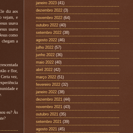
janeiro 2023
(41)
dezembro 2022
(3)
Ele diz aos
o vejam, e
novembro 2022
(64)
Jesus usava
outubro 2022
(40)
esus usava
setembro 2022
(38)
 Jesus como
agosto 2022
(46)
o chegam a
julho 2022
(57)
junho 2022
(36)
maio 2022
(40)
crescentada
abril 2022
(42)
tão e flor,
 Certa vez,
março 2022
(51)
experiência
fevereiro 2022
(32)
omunidade e
janeiro 2022
(38)
e.
dezembro 2021
(44)
novembro 2021
(43)
 sou eu? Às
outubro 2021
(35)
nte?
setembro 2021
(39)
agosto 2021
(45)