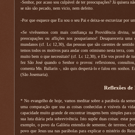
-Senhor, por acaso sou culpável de ter preocupações? Já quisera n
se não são pecado, nem vicio, nem defeito.
-Por que esquece que Eu sou o seu Pai e deixa-se escravizar por 
«Se vivêssemos com mais confiança na Providência divina, se
preocupações ou aflições nos pouparíamos! Desapareceria uma 
mundanos (cf. Lc 12,30), das pessoas que são carentes de sentido 
temos todos os motivos para andar com otimismo nesta terra, com a
muito bem o que necessitais! (cf. Lc 12,30), e Ele vos provê de t
fez São José quando o Senhor o provou: reflexionou, consulto
comenta Mn. Ballarín -, não quis despertá-lo e falou em sonhos. 
(São Josemaria).
Reflexões de
* No evangelho de hoje, vamos meditar sobre a parábola da semen
uma comparação que usa as coisas conhecidas e visíveis da vida
capacidade muito grande de encontrar imagens bem simples para c
sua luta diária pela sobrevivência. Isto supõe duas coisas: estar p
exemplo, o povo da Galileia entendia de semente, de terreno, chuva,
povo que Jesus usa nas parábolas para explicar o mistério do Rein