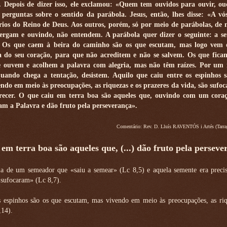
 Depois de dizer isso, ele exclamou: «Quem tem ouvidos para ouvir, ou
 perguntas sobre o sentido da parábola. Jesus, então, lhes disse: «A vó
rios do Reino de Deus. Aos outros, porém, só por meio de parábolas, de
ergam e ouvindo, não entendem. A parábola quer dizer o seguinte: a s
. Os que caem à beira do caminho são os que escutam, mas logo vem 
a do seu coração, para que não acreditem e não se salvem. Os que fica
e ouvem e acolhem a palavra com alegria, mas não têm raízes. Por um
uando chega a tentação, desistem. Aquilo que caiu entre os espinhos 
ndo em meio às preocupações, as riquezas e os prazeres da vida, são sufoc
ecer. O que caiu em terra boa são aqueles que, ouvindo com um cora
am a Palavra e dão fruto pela perseverança».
Comentário: Rev. D. Lluís RAVENTÓS i Artés (Tarra
em terra boa são aqueles que, (...) dão fruto pela perseve
ala de um semeador que «saiu a semear» (Lc 8,5) e aquela semente era preci
 sufocaram» (Lc 8,7).
 espinhos são os que escutam, mas vivendo em meio às preocupações, as riq
,14).