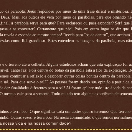
do da parábola. Jesus respondeu por meio de uma frase difícil e misteriosa. 
e Deus. Mas, aos outros ele vem por meio de parábolas, para que olhando nã
inal, a parábola serve para que? Para esclarecer ou para esconder? Será que 
gasse a se converter? Certamente que não! Pois em outro lugar se diz que J
la revela e esconde ao mesmo tempo! Revela para “os de dentro”, que aceitam
Messias como Rei grandioso. Estes entendem as imagens da parábola, mas nã
 e o terreno até à colheita. Alguns estudiosos acham que esta explicação foi a
vel. Tanto faz! Pois dentro do botão da parábola está a flor da explicação. Bo
s continuar a reflexão e descobrir outras coisas bonitas dentro da parábola.
sal. Para que serve o sal?” As pessoas foram dando sua opinião a partir da 
e dez finalidades diferentes para o sal! Aí foram aplicar tudo isto à vida da c
ou! O mesmo vale para a semente. Todo mundo tem alguma experiência de sement
inhos e terra boa. O que significa cada um destes quatro terrenos? Que terreno
caminho. Outras vezes, é terra boa. Na nossa comunidade, o que somos normalme
na nossa vida e na nossa comunidade?