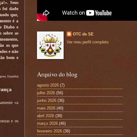
ça!». Seus
s foi dado
 modo que,
emente é a
o Diabo e
m sobre as
OTC de SE
 momento,
Ver meu perfil completo
são os que
ados e não
ção bom e
Arquivo do blog
gona, Espanha)
agosto 2026
(7)
rança
julho 2026
(56)
junho 2026
(36)
samente «a
maio 2026
(40)
abril 2026
(38)
uezas e os
março 2026
(46)
fevereiro 2026
(36)