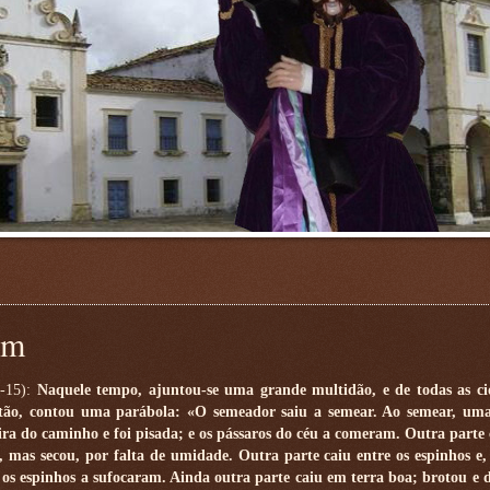
um
4-15):
Naquele tempo, ajuntou-se uma grande multidão, e de todas as c
então, contou uma parábola: «O semeador saiu a semear. Ao semear, um
ira do caminho e foi pisada; e os pássaros do céu a comeram. Outra parte 
, mas secou, por falta de umidade. Outra parte caiu entre os espinhos e,
s espinhos a sufocaram. Ainda outra parte caiu em terra boa; brotou e d