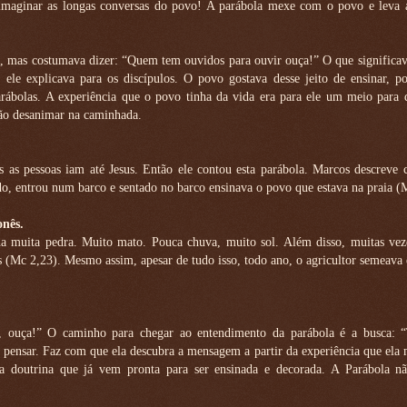
maginar as longas conversas do povo! A parábola mexe com o povo e leva a
, mas costumava dizer: “Quem tem ouvidos para ouvir ouça!” O que significav
le explicava para os discípulos. O povo gostava desse jeito de ensinar, po
arábolas. A experiência que o povo tinha da vida era para ele um meio para 
não desanimar na caminhada.
s as pessoas iam até Jesus. Então ele contou esta parábola. Marcos descreve
ado, entrou num barco e sentado no barco ensinava o povo que estava na praia (
onês.
nha muita pedra. Muito mato. Pouca chuva, muito sol. Além disso, muitas vez
s (Mc 2,23). Mesmo assim, apesar de tudo isso, todo ano, o agricultor semeava 
, ouça!” O caminho para chegar ao entendimento da parábola é a busca: 
a pensar. Faz com que ela descubra a mensagem a partir da experiência que el
ma doutrina que já vem pronta para ser ensinada e decorada. A Parábola n