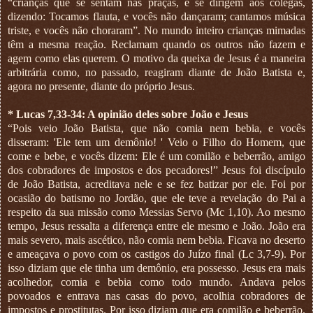
“crianças que se sentam nas praças, e se dirigem aos colegas,
dizendo: Tocamos flauta, e vocês não dançaram; cantamos música
triste, e vocês não choraram”. No mundo inteiro crianças mimadas
têm a mesma reação. Reclamam quando os outros não fazem e
agem como elas querem. O motivo da queixa de Jesus é a maneira
arbitrária como, no passado, reagiram diante de João Batista e,
agora no presente, diante do próprio Jesus.
* Lucas 7,33-34: A opinião deles sobre João e Jesus
“Pois veio João Batista, que não comia nem bebia, e vocês
disseram: 'Ele tem um demônio! ' Veio o Filho do Homem, que
come e bebe, e vocês dizem: Ele é um comilão e beberrão, amigo
dos cobradores de impostos e dos pecadores!” Jesus foi discípulo
de João Batista, acreditava nele e se fez batizar por ele. Foi por
ocasião do batismo no Jordão, que ele teve a revelação do Pai a
respeito da sua missão como Messias Servo (Mc 1,10). Ao mesmo
tempo, Jesus ressalta a diferença entre ele mesmo e João. João era
mais severo, mais ascético, não comia nem bebia. Ficava no deserto
e ameaçava o povo com os castigos do Juízo final (Lc 3,7-9). Por
isso diziam que ele tinha um demônio, era possesso. Jesus era mais
acolhedor, comia e bebia como todo mundo. Andava pelos
povoados e entrava nas casas do povo, acolhia cobradores de
impostos e prostitutas. Por isso diziam que era comilão e beberrão.