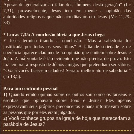
Apesar de generalizar ao falar dos “homens desta geração” (Lc
7,31), provavelmente, Jesus tem em mente a opinião das
autoridades religiosas que não acreditavam em Jesus (Mc 11,29-
33).
* Lucas 7,35: A conclusão óbvia a que Jesus chega
E Jesus termina tirando a conclusão: “Mas a sabedoria foi
justificada por todos os seus filhos” A falta de seriedade e de
coerência aparece claramente na opinião que emitem sobre Jesus e
João. A má vontade é tão evidente que não precisa de prova. Isto
faz lembrar a resposta de Jó aos amigos que pretendiam ser sábios:
“Oxalá vocês ficassem calados! Seria o melhor ato de sabedoria!”
(Jó 13,5).
Para um confronto pessoal
1)
Quando emito opinião sobre os outros sou como os fariseus e
escribas que opinavam sobre João e Jesus? Eles apenas
expressavam seus próprios preconceitos e nada informavam sobre
as pessoas que por eles eram julgados.
2)
Você conhece grupos na igreja de hoje que mereceriam a
parábola de Jesus?