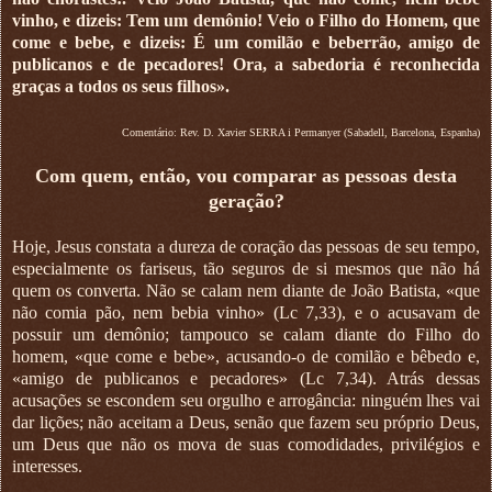
vinho, e dizeis: Tem um demônio! Veio o Filho do Homem, que
come e bebe, e dizeis: É um comilão e beberrão, amigo de
publicanos e de pecadores! Ora, a sabedoria é reconhecida
graças a todos os seus filhos».
Comentário: Rev. D. Xavier SERRA i Permanyer (Sabadell, Barcelona, Espanha)
Com quem, então, vou comparar as pessoas desta
geração?
Hoje, Jesus constata a dureza de coração das pessoas de seu tempo,
especialmente os fariseus, tão seguros de si mesmos que não há
quem os converta. Não se calam nem diante de João Batista, «que
não comia pão, nem bebia vinho» (Lc 7,33), e o acusavam de
possuir um demônio; tampouco se calam diante do Filho do
homem, «que come e bebe», acusando-o de comilão e bêbedo e,
«amigo de publicanos e pecadores» (Lc 7,34). Atrás dessas
acusações se escondem seu orgulho e arrogância: ninguém lhes vai
dar lições; não aceitam a Deus, senão que fazem seu próprio Deus,
um Deus que não os mova de suas comodidades, privilégios e
interesses.