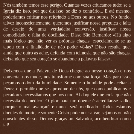
Nós também temos esse perigo. Quantas vezes criticamos tudo: se a
Igreja diz isso, por que diz isso, se diz o contrário... E até mesmo,
poderíamos criticar nos referindo a Deus ou aos outros. No fundo,
talvez inconscientemente, queremos justificar nossa preguiça e falta
de desejo de uma verdadeira conversão, justificar nossa
comodidade e falta de docilidade. Disse São Bernardo: «Há algo
mais lógico que não ver as próprias chagas, especialmente se as
tapou com a finalidade de não poder vê-las? Disso resulta que,
ainda que outro as ache, defenda com teimosia que não são chagas,
deixando que seu coração se abandone a palavras falsas».
Deixemos que a Palavra de Deus chegue ao nosso coração e nos
converta, nos mude, nos transforme com sua força. Mas para isso,
peçamos o dom da humildade. Somente o humilde pode aceitar a
Deus; e permitir que se aproxime de nós, que como publicanos e
pecadores necessitamos que nos cure. Ai daquele que creia que não
necessita do médico! O pior para um doente é acreditar-se sadio,
porque o mal avançará e nunca será medicado. Todos estamos
doentes de morte, e somente Cristo pode nos salvar, sejamos ou não
conscientes disso. Demos graças ao Salvador, acolhendo-o como
tal!