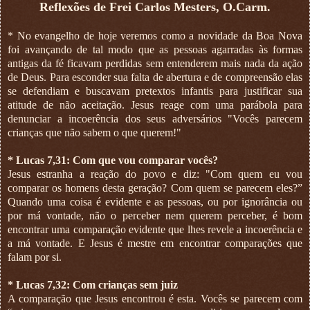
Reflexões de Frei Carlos Mesters, O.Carm.
* No evangelho de hoje veremos como a novidade da Boa Nova
foi avançando de tal modo que as pessoas agarradas às formas
antigas da fé ficavam perdidas sem entenderem mais nada da ação
de Deus. Para esconder sua falta de abertura e de compreensão elas
se defendiam e buscavam pretextos infantis para justificar sua
atitude de não aceitação. Jesus reage com uma parábola para
denunciar a incoerência dos seus adversários "Vocês parecem
crianças que não sabem o que querem!"
* Lucas 7,31: Com que vou comparar vocês?
Jesus estranha a reação do povo e diz: "Com quem eu vou
comparar os homens desta geração? Com quem se parecem eles?”
Quando uma coisa é evidente e as pessoas, ou por ignorância ou
por má vontade, não o perceber nem querem perceber, é bom
encontrar uma comparação evidente que lhes revele a incoerência e
a má vontade. E Jesus é mestre em encontrar comparações que
falam por si.
* Lucas 7,32: Com crianças sem juiz
A comparação que Jesus encontrou é esta. Vocês se parecem com