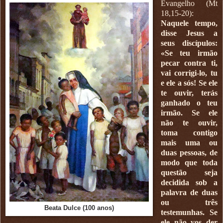
Evangelho (Mt
18,15-20):
Naquele tempo,
disse Jesus a
seus discípulos:
«Se teu irmão
pecar contra ti,
vai corrigi-lo, tu
e ele a sós! Se ele
te ouvir, terás
ganhado o teu
irmão. Se ele
não te ouvir,
toma contigo
mais uma ou
duas pessoas, de
modo que toda
questão seja
decidida sob a
palavra de duas
ou três
Beata Dulce (100 anos)
testemunhas. Se
ele não vos der