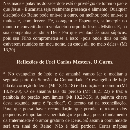
Nas mãos e palavras do sacerdote está o privilégio de tomar o pão e
que Jesus - Eucaristia seja realmente presença e alimento. Qualquer
discípulo do Reino pode unir-se a outro, ou melhor, pode unir-se a
muitos e, com fervor, Fé, coragem e Esperança, submergir no
mundo e convertê-lo em verdadeiro corpo do Jesus - Místico. E, na
sua companhia acudir a Deus Pai que escutará às suas súplicas,
pois seu Filho comprometeu-se a isso: «pois onde dois ou três
estiverem reunidos em meu nome, eu estou ali, no meio deles» (Mt
18,20).
Reflexões de Frei Carlos Mesters, O.Carm.
* No evangelho de hoje e de amanhã vamos ler e meditar a
segunda parte do Sermão da Comunidade. O evangelho de hoje
fala da correção fraterna (Mt 18,15-18) e da oração em comum (Mt
18,19-20). O de amanhã fala do perdão (Mt 18,21-22) e traz a
parábola do perdão sem limites (Mt 18,23-35). A palavra chave
desta segunda parte é “perdoar”. O acento cai na reconciliação.
Para que possa haver reconciliação que permita o retorno dos
pequenos, é importante saber dialogar e perdoar, pois o fundamento
da fraternidade é o amor gratuito de Deus. Só assim a comunidade
será um sinal do Reino. Não é fácil perdoar. Certas mágoas