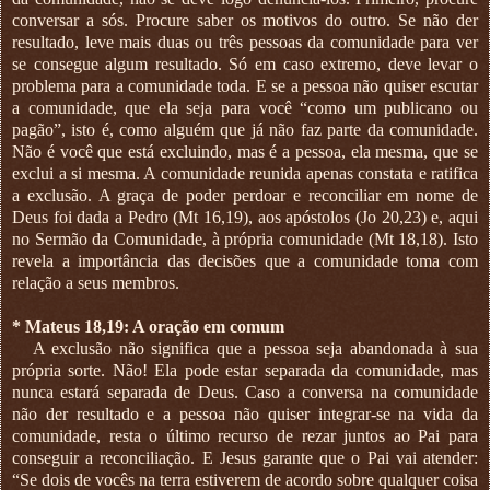
conversar a sós. Procure saber os motivos do outro. Se não der
resultado, leve mais duas ou três pessoas da comunidade para ver
se consegue algum resultado. Só em caso extremo, deve levar o
problema para a comunidade toda. E se a pessoa não quiser escutar
a comunidade, que ela seja para você “como um publicano ou
pagão”, isto é, como alguém que já não faz parte da comunidade.
Não é você que está excluindo, mas é a pessoa, ela mesma, que se
exclui a si mesma. A comunidade reunida apenas constata e ratifica
a exclusão. A graça de poder perdoar e reconciliar em nome de
Deus foi dada a Pedro (Mt 16,19), aos apóstolos (Jo 20,23) e, aqui
no Sermão da Comunidade, à própria comunidade (Mt 18,18). Isto
revela a importância das decisões que a comunidade toma com
relação a seus membros.
* Mateus 18,19: A oração em comum
A exclusão não significa que a pessoa seja abandonada à sua
própria sorte. Não! Ela pode estar separada da comunidade, mas
nunca estará separada de Deus. Caso a conversa na comunidade
não der resultado e a pessoa não quiser integrar-se na vida da
comunidade, resta o último recurso de rezar juntos ao Pai para
conseguir a reconciliação. E Jesus garante que o Pai vai atender:
“Se dois de vocês na terra estiverem de acordo sobre qualquer coisa