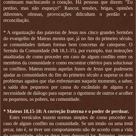
continuam machucando o coração. Há pessoas que dizem: "Eu
perdoo, mas não esqueço!" Rancor, tensões, brigas, opiniões
diferentes, ofensas, provocações dificultam o perdão e a
reconciliação.
* A organização das palavras de Jesus nos cinco grandes Sermões
do evangelho de Mateus mostra que, já no fim do primeiro século,
as comunidades tinham formas bem concretas de catequese. O
Sermão da Comunidade (Mt 18,1-35), por exemplo, traz instruções
atualizadas de como proceder em caso de algum conflito entre os
membros da comunidade e como encontrar critérios para solucionar
os conflitos. Mateus reuniu aquelas frases de Jesus que pudessem
ajudar as comunidades do fim do primeiro século a superar os dois
problemas agudos que elas enfrentavam naquele momento, a saber,
a saída dos pequenos por causa do escândalo de alguns e a
necessidade de diálogo para superar o rigorismo de outros e acolher
os pequenos, os pobres, na comunidade.
* Mateus 18,15-18: A correção fraterna e o poder de perdoar.
Estes versículos trazem normas simples de como proceder no
caso de algum conflito na comunidade. Se um irmão ou uma irmã
pecar, isto é, se tiver um comportamento não de acordo com a vida
da comunidade, não se deve logo denunciá-los. Primeiro, procure