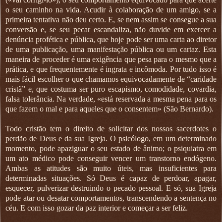
o seu caminho na vida. Acudir à colaboração de um amigo, se a
primeira tentativa não deu certo. E, se nem assim se consegue a sua
conversão e, se seu pecar escandaliza, não duvide em exercer a
denúncia profética e pública, que hoje pode ser uma carta ao diretor
de uma publicação, uma manifestação pública ou um cartaz. Esta
maneira de proceder é uma exigência que pesa para o mesmo que a
prática, e que frequentemente é ingrata e incômoda. Por tudo isso é
mais fácil escolher o que chamamos equivocadamente de “caridade
cristã” e, que costuma ser puro escapismo, comodidade, covardia,
falsa tolerância. Na verdade, «está reservada a mesma pena para os
que fazem o mal e para aqueles que o consentem» (São Bernardo).
Todo cristão tem o direito de solicitar dos nossos sacerdotes o
perdão de Deus e da sua Igreja. O psicólogo, em um determinado
momento, pode apaziguar o seu estado de ânimo; o psiquiatra em
um ato médico pode conseguir vencer um transtorno endógeno.
Ambas as atitudes são muito úteis, mas insuficientes para
determinadas situações. Só Deus é capaz de perdoar, apagar,
esquecer, pulverizar destruindo o pecado pessoal. E só, sua Igreja
pode atar ou desatar comportamentos, transcendendo a sentença no
céu. E com isso gozar da paz interior e começar a ser feliz.