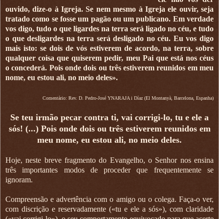
ouvido, dize-o à Igreja. Se nem mesmo à Igreja ele ouvir, seja
tratado como se fosse um pagão ou um publicano. Em verdade
vos digo, tudo o que ligardes na terra será ligado no céu, e tudo
o que desligardes na terra será desligado no céu. Eu vos digo
mais isto: se dois de vós estiverem de acordo, na terra, sobre
qualquer coisa que quiserem pedir, meu Pai que está nos céus
o concederá. Pois onde dois ou três estiverem reunidos em meu
nome, eu estou ali, no meio deles».
Comentário: Rev. D. Pedro-José YNARAJA i Díaz (El Montanyà, Barcelona, Espanha)
Se teu irmão pecar contra ti, vai corrigi-lo, tu e ele a
sós! (...) Pois onde dois ou três estiverem reunidos em
meu nome, eu estou ali, no meio deles.
Hoje, neste breve fragmento do Evangelho, o Senhor nos ensina
três importantes modos de proceder que frequentemente se
ignoram.
Compreensão e advertência com o amigo ou o colega. Faça-o ver,
com discrição e reservadamente («tu e ele a sós»), com claridade
(«vai corrigi-lo»), o seu comportamento equivocado para que acerte